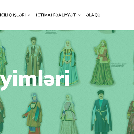
CILIQ İŞLƏRİ
İCTİMAİ FƏALİYYƏT
ƏLAQƏ
yimləri