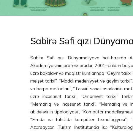
Sabirə Səfi qızı Dünyama
Sabirə Səfi qızı Dünyamalıyeva hal–hazırda 
Akademiyasının professorudur. 2001–ci ildən başl
üzrə bakalavr və maqistr kurslarında “Geyim tarix
məişət tarixi”, “Maddi mədəniyyət və geyim tarixi”,
və bərpa metodları”, “Təsviri sənət əsərlərinin mate
üzrə incəsənət tarixi”, “Ornament tarixi” fənlə
“Memarlıq və incəsənət tarixi”, “Memarlıq və in
abidələrinin tipologiyası”, “Kompüter modelləşməsi” 
“Elmdə və təhsildə kompüter texnologiyası”, “K
Azərbaycan Turizm İnstitutunda isə “Kulturologiy