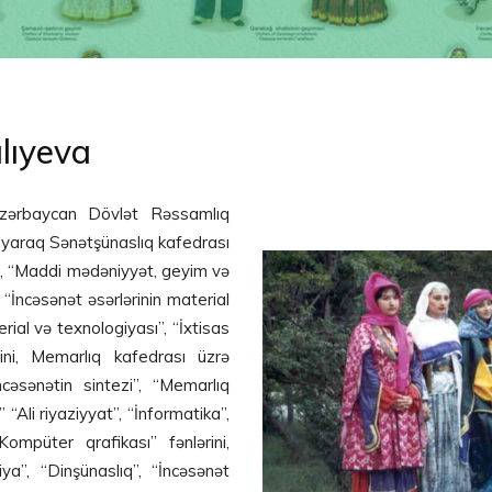
lıyeva
Azərbaycan Dövlət Rəssamlıq
ayaraq Sənətşünaslıq kafedrası
i”, “Maddi mədəniyyət, geyim və
 “İncəsənət əsərlərinin material
rial və texnologiyası”, “İxtisas
rini, Memarlıq kafedrası üzrə
cəsənətin sintezi”, “Memarlıq
“Ali riyaziyyat”, “İnformatika”,
ompüter qrafikası” fənlərini,
a”, “Dinşünaslıq”, “İncəsənət