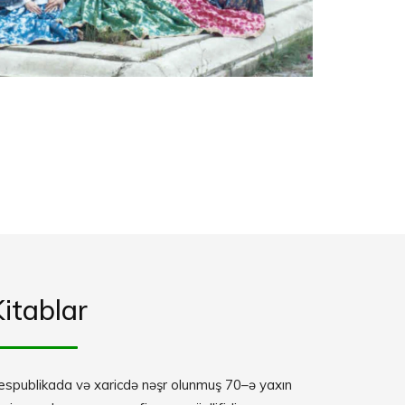
itablar
espublikada və xaricdə nəşr olunmuş 70–ə yaxın