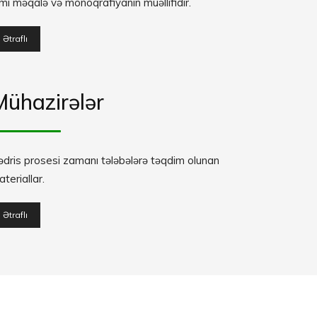
mi məqalə və monoqrafiyanın müəllifidir.
Ətraflı
Mühazirələr
ədris prosesi zamanı tələbələrə təqdim olunan
teriallar.
Ətraflı