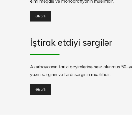
elmi məqalə və monoqrafiyanın müəllifidir.
Ətraflı
İştirak etdiyi sərgilər
Azərbaycanın tarixi geyimlərinə həsr olunmuş 50–y
yaxın sərginin və fərdi sərginin müəllifidir.
Ətraflı