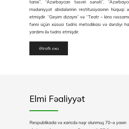
tarixi”, “Azərbaycan təsviri sənəti”, “Azərbay
mədəniyyət abidələrinin restitusiyasının hüquqi 
etmişdir. “Geyim dizaynı” və “Teatr – kino rəssamı”
fənni üçün xüsusi tədris metodikası və dərsliyi h
yardımı ilə tədris etmişdir.
Ətraflı oxu
Elmi Fəaliyyət
Respublikada və xaricdə nəşr olunmuş 70–ə yaxın