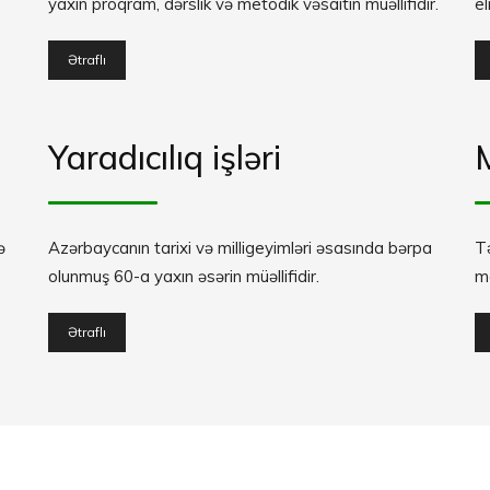
yaxın proqram, dərslik və metodik vəsaitin müəllifidir.
el
Ətraflı
Yaradıcılıq işləri
ə
Azərbaycanın tarixi və milligeyimləri əsasında bərpa
T
olunmuş 60-a yaxın əsərin müəllifidir.
ma
Ətraflı