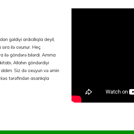
n gəldiyi ardıcıllıqla deyil,
 sıra ilə oxunur. Heç
ra ilə göndərə bilərdi. Amma
 kitabı, Allahın göndərdiyi
 aldım. Siz də oxuyun və əmin
r kəs tərəfindən asanlıqla