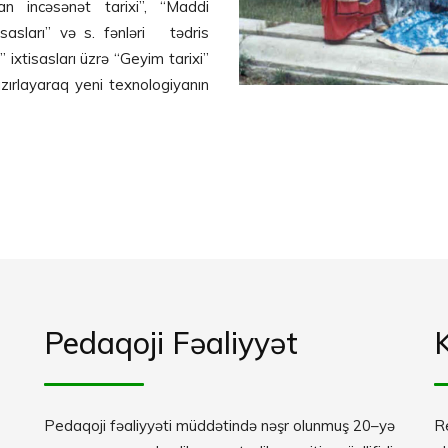
can incəsənət tarixi”, “Maddi
əsasları” və s. fənləri tədris
 ixtisasları üzrə “Geyim tarixi”
azırlayaraq yeni texnologiyanın
Pedaqoji Fəaliyyət
K
Pedaqoji fəaliyyəti müddətində nəşr olunmuş 20–yə
R