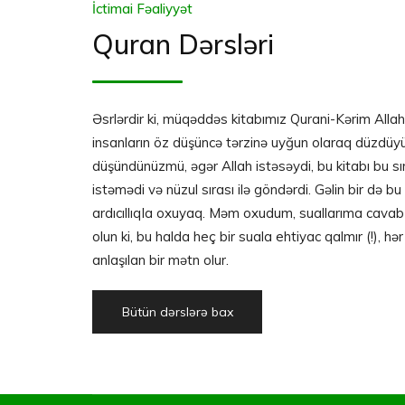
İctimai Fəaliyyət
Quran Dərsləri
Əsrlərdir ki, müqəddəs kitabımız Qurani-Kərim Allahda
insanların öz düşüncə tərzinə uyğun olaraq düzdüyü
düşündünüzmü, əgər Allah istəsəydi, bu kitabı bu sı
istəmədi və nüzul sırası ilə göndərdi. Gəlin bir də bu
ardıcıllıqla oxuyaq. Məm oxudum, suallarıma cavab
olun ki, bu halda heç bir suala ehtiyac qalmır (!), hə
anlaşılan bir mətn olur.
Bütün dərslərə bax