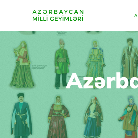
A
Azərba