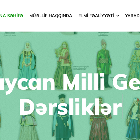
NA SƏHİFƏ
MÜƏLLİF HAQQINDA
ELMİ FƏALİYYƏTİ
YARADI
ycan Milli Ge
Dərsliklər