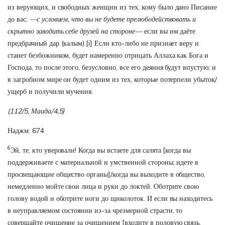
из верующих, и свободных женщин из тех, кому было дано Писание
до вас;
—с условием, что вы не будете прелюбодействовать и
скрытно заводить себе друзей на стороне—
если вы им даёте
предбрачный дар (калым).
[i]
Если кто-либо не признает веру и
станет безбожником, будет намеренно отрицать Аллаха как Бога и
Господа, то после этого, безусловно, все его деяния будут впустую; и
в загробном мире он будет одним из тех, которые потерпели убыток/
ущерб и получили мучения.
(112/5, Маида/4,5)
Наджм: 674
6
Эй, те, кто уверовали! Когда вы встаете для салята [когда вы
поддерживаете с материальной и умственной стороны; идете в
просвещающие общество органы]/когда вы выходите в общество,
немедленно мойте свои лица и руки до локтей. Оботрите свою
голову водой и оботрите ноги до щиколоток. И если вы находитесь
в неуправляемом состоянии из-за чрезмерной страсти, то
совершайте очищение за очищением [входите в половую связь,