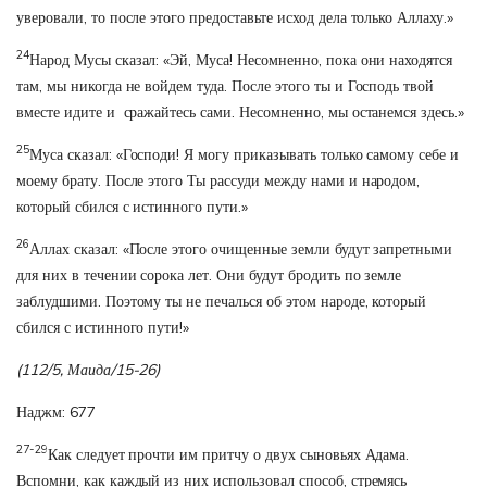
уверовали, то после этого предоставьте исход дела только Аллаху.»
24
Народ Мусы сказал: «Эй, Муса! Несомненно, пока они находятся
там, мы никогда не войдем туда. После этого ты и Господь твой
вместе идите и сражайтесь сами. Несомненно, мы останемся здесь.»
25
Муса сказал: «Господи! Я могу приказывать только самому себе и
моему брату. После этого Ты рассуди между нами и народом,
который сбился с истинного пути.»
26
Аллах сказал: «После этого очищенные земли будут запретными
для них в течении сорока лет. Они будут бродить по земле
заблудшими. Поэтому ты не печалься об этом народе, который
сбился с истинного пути!»
(112/5, Маида/15-26)
Наджм: 677
27-29
Как следует прочти им притчу о двух сыновьях Адама.
Вспомни, как каждый из них использовал способ, стремясь