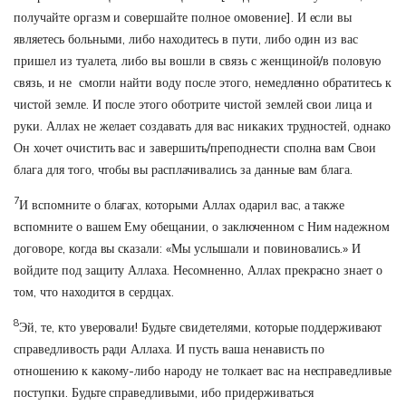
получайте оргазм и совершайте полное омовение]. И если вы
являетесь больными, либо находитесь в пути, либо один из вас
пришел из туалета, либо вы вошли в связь с женщиной/в половую
связь, и не смогли найти воду после этого, немедленно обратитесь к
чистой земле. И после этого оботрите чистой землей свои лица и
руки. Аллах не желает создавать для вас никаких трудностей, однако
Он хочет очистить вас и завершить/преподнести сполна вам Свои
блага для того, чтобы вы расплачивались за данные вам блага.
7
И вспомните о благах, которыми Аллах одарил вас, а также
вспомните о вашем Ему обещании, о заключенном с Ним надежном
договоре, когда вы сказали: «Мы услышали и повиновались.» И
войдите под защиту Аллаха. Несомненно, Аллах прекрасно знает о
том, что находится в сердцах.
8
Эй, те, кто уверовали! Будьте свидетелями, которые поддерживают
справедливость ради Аллаха. И пусть ваша ненависть по
отношению к какому-либо народу не толкает вас на несправедливые
поступки. Будьте справедливыми, ибо придерживаться