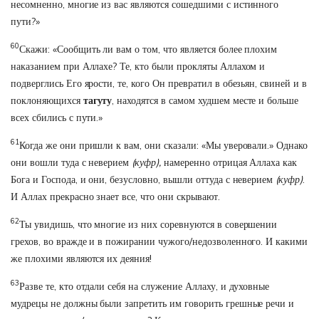
несомненно, многие из вас являются сошедшими с истинного
пути?»
60
Скажи: «Сообщить ли вам о том, что является более плохим
наказанием при Аллахе? Те, кто были прокляты Аллахом и
подверглись Его ярости, те, кого Он превратил в обезьян, свиней и в
поклоняющихся
тагуту
, находятся в самом худшем месте и больше
всех сбились с пути.»
61
Когда же они пришли к вам, они сказали: «Мы уверовали.» Однако
они вошли туда с неверием
(куфр),
намеренно отрицая Аллаха как
Бога и Господа, и они, безусловно, вышли оттуда с неверием
(куфр)
.
И Аллах прекрасно знает все, что они скрывают.
62
Ты увидишь, что многие из них соревнуются в совершении
грехов, во вражде и в пожирании чужого/недозволенного. И какими
же плохими являются их деяния!
63
Разве те, кто отдали себя на служение Аллаху, и духовные
мудрецы не должны были запретить им говорить грешные речи и