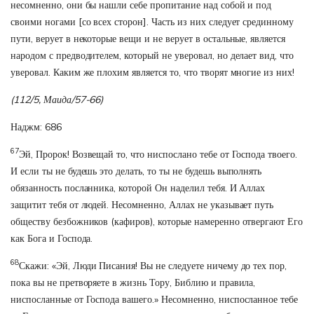
несомненно, они бы нашли себе пропитание над собой и под
своими ногами [со всех сторон]. Часть из них следует срединному
пути, верует в некоторые вещи и не верует в остальные, является
народом с предводителем, который не уверовал, но делает вид, что
уверовал. Каким же плохим является то, что творят многие из них!
(112/5, Маида/57-66)
Наджм: 686
67
Эй, Пророк! Возвещай то, что ниспослано тебе от Господа твоего.
И если ты не будешь это делать, то ты не будешь выполнять
обязанность посланника, которой Он наделил тебя. И Аллах
защитит тебя от людей. Несомненно, Аллах не указывает путь
обществу безбожников (кафиров), которые намеренно отвергают Его
как Бога и Господа.
68
Скажи: «Эй, Люди Писания! Вы не следуете ничему до тех пор,
пока вы не претворяете в жизнь Тору, Библию и правила,
ниспосланные от Господа вашего.» Несомненно, ниспосланное тебе