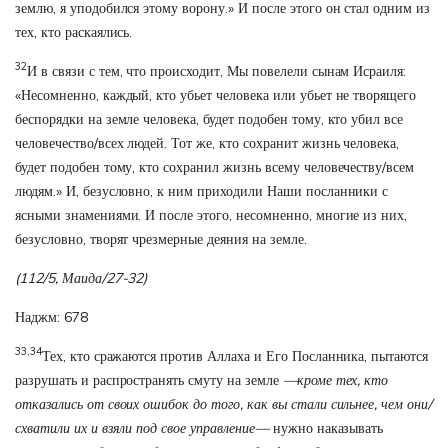
землю, я уподобился этому ворону.» И после этого он стал одним из
тех, кто раскаялись.
32
И в связи с тем, что происходит, Мы повелели сынам Исраиля:
«Несомненно, каждый, кто убьет человека или убьет не творящего
беспорядки на земле человека, будет подобен тому, кто убил все
человечество/всех людей. Тот же, кто сохранит жизнь человека,
будет подобен тому, кто сохранил жизнь всему человечеству/всем
людям.» И, безусловно, к ним приходили Наши посланники с
ясными знамениями. И после этого, несомненно, многие из них,
безусловно, творят чрезмерные деяния на земле.
(112/5, Маида/27-32)
Наджм: 678
33,34
Тех, кто сражаются против Аллаха и Его Посланника, пытаются
разрушать и распространять смуту на земле
—кроме тех, кто
отказались от своих ошибок до того, как вы стали сильнее, чем они/
схватили их и взяли под свое управление—
нужно наказывать