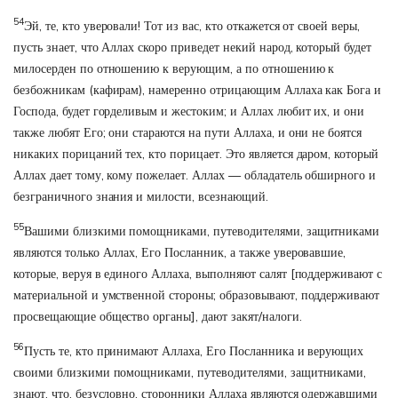
54
Эй, те, кто уверовали! Тот из вас, кто откажется от своей веры,
пусть знает, что Аллах скоро приведет некий народ, который будет
милосерден по отношению к верующим, а по отношению к
безбожникам (кафирам), намеренно отрицающим Аллаха как Бога и
Господа, будет горделивым и жестоким; и Аллах любит их, и они
также любят Его; они стараются на пути Аллаха, и они не боятся
никаких порицаний тех, кто порицает. Это является даром, который
Аллах дает тому, кому пожелает. Аллах — обладатель обширного и
безграничного знания и милости, всезнающий.
55
Вашими близкими помощниками, путеводителями, защитниками
являются только Аллах, Его Посланник, а также уверовавшие,
которые, веруя в единого Аллаха, выполняют салят [поддерживают с
материальной и умственной стороны; образовывают, поддерживают
просвещающие общество органы], дают закят/налоги.
56
Пусть те, кто принимают Аллаха, Его Посланника и верующих
своими близкими помощниками, путеводителями, защитниками,
знают, что, безусловно, сторонники Аллаха являются одержавшими