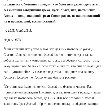
столкнется с большим голодом, кто будет вынужден сделать это
без желания совершения греха, пусть знает, что, несомненно,
Аллах — покрывающий грехи Своих рабов, не наказывающий
их и прощающий, всемилостивый.
(112/5, Маида/1-3)
Наджм: 673
4
Они спрашивают у тебя о том, что для них позволено
(халал)
.
Скажи: «Для вас позволена
(халал)
благая и чистая еда, а также
добыча охотничьих животных, которых вы обучили согласно тому,
чему научил вас Аллах.» После этого ешьте то, что они поймали для
вас, и упоминайте имя Аллаха над этим, и войдите под защиту
Аллаха. Несомненно, Аллах очень быстр в расчете.
5
Сегодня вам было позволено
(халал)
все благое и чистое. Еда,
приготовленная людьми Писания, для вас позволена
(халал),
и ваша
еда также позволена
(халал)
для них. Для вас позволено
(халал)
заключать брак
(никах)
и брать под свою опеку свободных женщин