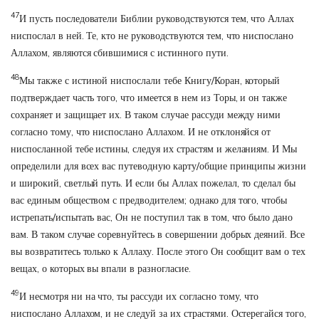
47
И пусть последователи Библии руководствуются тем, что Аллах
ниспослал в ней. Те, кто не руководствуются тем, что ниспослано
Аллахом, являются сбившимися с истинного пути.
48
Мы также с истиной ниспослали тебе Книгу/Коран, который
подтверждает часть того, что имеется в нем из Торы, и он также
сохраняет и защищает их. В таком случае рассуди между ними
согласно тому, что ниспослано Аллахом. И не отклоняйся от
ниспосланной тебе истины, следуя их страстям и желаниям. И Мы
определили для всех вас путеводную карту/общие принципы жизни
и широкий, светлый путь. И если бы Аллах пожелал, то сделал бы
вас единым обществом с предводителем; однако для того, чтобы
истрепать/испытать вас, Он не поступил так в том, что было дано
вам. В таком случае соревнуйтесь в совершении добрых деяний. Все
вы возвратитесь только к Аллаху. После этого Он сообщит вам о тех
вещах, о которых вы впали в разногласие.
49
И несмотря ни на что, ты рассуди их согласно тому, что
ниспослано Аллахом, и не следуй за их страстями. Остерегайся того,