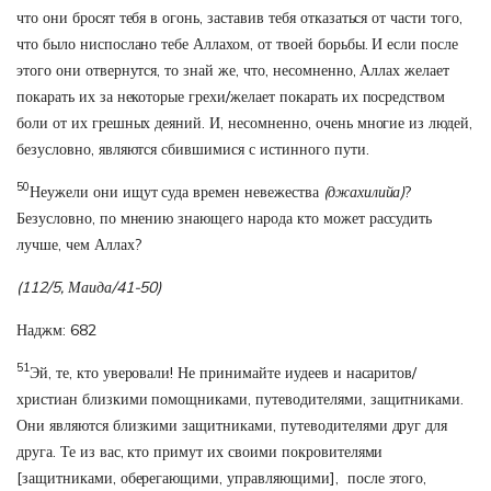
что они бросят тебя в огонь, заставив тебя отказаться от части того,
что было ниспослано тебе Аллахом, от твоей борьбы. И если после
этого они отвернутся, то знай же, что, несомненно, Аллах желает
покарать их за некоторые грехи/желает покарать их посредством
боли от их грешных деяний. И, несомненно, очень многие из людей,
безусловно, являются сбившимися с истинного пути.
50
Неужели они ищут суда времен невежества
(джахилийа)
?
Безусловно, по мнению знающего народа кто может рассудить
лучше, чем Аллах?
(112/5, Маида/41-50)
Наджм: 682
51
Эй, те, кто уверовали! Не принимайте иудеев и насаритов/
христиан близкими помощниками, путеводителями, защитниками.
Они являются близкими защитниками, путеводителями друг для
друга. Те из вас, кто примут их своими покровителями
[защитниками, оберегающими, управляющими], после этого,