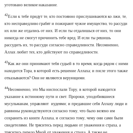
уготовано великое наказание.
42
Если к тебе придут те, кто постоянно прислушиваются ко лжи, те,
кто несправедливо грабят и пожирают чужое имущество, то рассуди
их или же отдались от них. И если ты отдалишься от них, то они
никогда не смогут причинить тебе вред. И если ты решишь
рассудить их, то рассуди согласно справедливости. Несомненно,
Аллах любит тех, кто действуют по справедливости.
43
Как же они принимают тебя судьей в то время, когда рядом с ними
находится Тора, в которой есть решение Аллаха; и после этого также
отказываются? Они не являются верующими.
44
Несомненно, это Мы ниспослали Тору, в которой находится
указание к истинному пути и свет. Пророки, уподобившиеся
мусульманам, управляют иудеями; и предавшие себя Аллаху люди и
раввины руководствуются согласно тому, что было велено им
сохранить из книги Аллаха, и согласно тому, чему они сами были
свидетелями. Не тряситесь перед людьми от уважения и страха, а
тряситесь передо Мной от уважения и страха. А также не