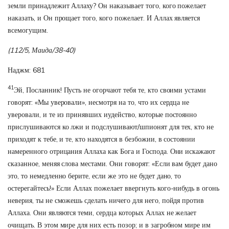
земли принадлежит Аллаху? Он наказывает того, кого пожелает
наказать, и Он прощает того, кого пожелает. И Аллах является
всемогущим.
(112/5, Маида/38-40)
Наджм: 681
41
Эй, Посланник! Пусть не огорчают тебя те, кто своими устами
говорят: «Мы уверовали», несмотря на то, что их сердца не
уверовали, и те из принявших иудейство, которые постоянно
прислушиваются ко лжи и подслушивают/шпионят для тех, кто не
приходят к тебе, и те, кто находятся в безбожии, в состоянии
намеренного отрицания Аллаха как Бога и Господа. Они искажают
сказанное, меняя слова местами. Они говорят: «Если вам будет дано
это, то немедленно берите, если же это не будет дано, то
остерегайтесь!» Если Аллах пожелает ввергнуть кого-нибудь в огонь
неверия, ты не сможешь сделать ничего для него, пойдя против
Аллаха. Они являются теми, сердца которых Аллах не желает
очищать. В этом мире для них есть позор; и в загробном мире им