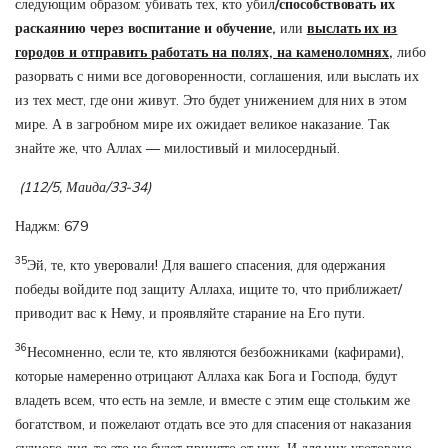
следующим образом: убивать тех, кто убил
/способствовать их
раскаянию через воспитание и обучение,
или
выслать их из
городов и отправить работать на полях, на каменоломнях,
либо
разорвать с ними все договоренности, соглашения, или выслать их
из тех мест, где они живут. Это будет унижением для них в этом
мире. А в загробном мире их ожидает великое наказание. Так
знайте же, что Аллах — милостивый и милосердный.
(112/5, Маида/33-34)
Наджм: 679
35
Эй, те, кто уверовали! Для вашего спасения, для одержания
победы войдите под защиту Аллаха, ищите то, что приближает/
приводит вас к Нему, и проявляйте старание на Его пути.
36
Несомненно, если те, кто являются безбожниками (кафирами),
которые намеренно отрицают Аллаха как Бога и Господа, будут
владеть всем, что есть на земле, и вместе с этим еще стольким же
богатством, и пожелают отдать все это для спасения от наказания