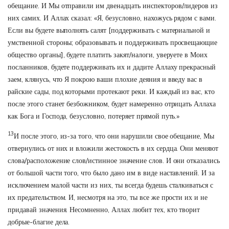
обещание. И Мы отправили им двенадцать инспекторов/лидеров из
них самих. И Аллах сказал: «Я, безусловно, нахожусь рядом с вами.
Если вы будете выполнять салят [поддерживать с материальной и
умственной стороны; образовывать и поддерживать просвещающие
общество органы], будете платить закят/налоги, уверуете в Моих
посланников, будете поддерживать их и дадите Аллаху прекрасный
заем, клянусь, что Я покрою ваши плохие деяния и введу вас в
райские сады, под которыми протекают реки. И каждый из вас, кто
после этого станет безбожником, будет намеренно отрицать Аллаха
как Бога и Господа, безусловно, потеряет прямой путь.»
13
И после этого, из-за того, что они нарушили свое обещание, Мы
отвернулись от них и вложили жестокость в их сердца. Они меняют
слова/расположение слов/истинное значение слов. И они отказались
от большой части того, что было дано им в виде наставлений. И за
исключением малой части из них, ты всегда будешь сталкиваться с
их предательством. И, несмотря на это, ты все же прости их и не
придавай значения. Несомненно, Аллах любит тех, кто творит
добрые-благие дела.