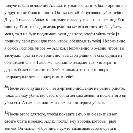
получить благословение Аллаха; и у одного из них было принято, а
у другого не было принято. Он сказал: «Я, безусловно, убью тебя.»
Другой сказал: «Аллах принимает только у тех, кто вошел под Его
защиту. Если ты поднимешь руки на меня для того, чтобы убить
меня, то я не буду поднимать руки для того, чтобы убить тебя [я
подниму свои руки для того, чтобы обезвредить тебя]. Несомненно,
я боюсь Господа миров — Аллаха. Несомненно, я желаю, чтобы ты
заслужил грех за мое убийство и за свои деяния, и стал одним из
обитателей Огня! Такое же наказание ожидает тех, кто верят в
других божеств, являются безбожниками, и тех, кто творят
неправедные дела во вред самим себе!»
30
После этого душа того, чье жертвоприношение не было принято,
показала ему убийство своего брата легким делом; и после этого он
убил его. А сам стал одним из тех, кто потерпел убыток.
31
После этого для того, чтобы показать ему, как он закапывает
своего брата в землю, Аллах послал ему ворона, который рыл
землю. Он сказал: «Горе мне; неужто закапывая своего брата в