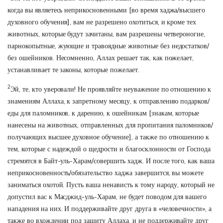
когда вы являетесь неприкосновенными [во время хаджа/высшего
духовного обучения], вам не разрешено охотиться, и кроме тех
животных, которые будут зачитаны, вам разрешены четвероногие,
парнокопытные, жующие и травоядные животные без недостатков/
без ошейников. Несомненно, Аллах решает так, как пожелает,
устанавливает те законы, которые пожелает.
2
Эй, те, кто уверовали! Не проявляйте неуважение по отношению к
знамениям Аллаха, к запретному месяцу, к отправлению подарков/
еды для паломников, к дарению, к ошейникам [знакам, которые
нанесены на животных, отправленных для пропитания паломников/
получающих высшее духовное обучение], а также по отношению к
тем, которые с надеждой о щедрости и благосклонности от Господа
стремятся в Байт-уль-Харам/совершить хадж. И после того, как ваша
неприкосновенность/обязательство хаджа завершится, вы можете
заниматься охотой. Пусть ваша ненависть к тому народу, который не
допустил вас к Масджид-уль-Харам, не будет поводом для вашего
нападения на них. И поддерживайте друг друга в «человечности», а
также во вхождении под защиту Аллаха, и не поддерживайте друг