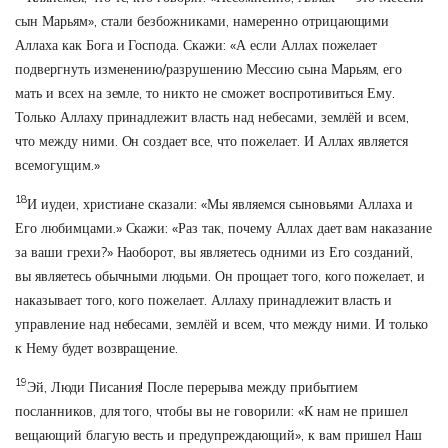
сын Марьям», стали безбожниками, намеренно отрицающими
Аллаха как Бога и Господа. Скажи: «А если Аллах пожелает
подвергнуть изменению/разрушению Мессию сына Марьям, его
мать и всех на земле, то никто не сможет воспротивиться Ему.
Только Аллаху принадлежит власть над небесами, землёй и всем,
что между ними. Он создает все, что пожелает. И Аллах является
всемогущим.»
18
И иудеи, христиане сказали: «Мы являемся сыновьями Аллаха и
Его любимцами.» Скажи: «Раз так, почему Аллах дает вам наказание
за ваши грехи?» Наоборот, вы являетесь одними из Его созданий,
вы являетесь обычными людьми. Он прощает того, кого пожелает, и
наказывает того, кого пожелает. Аллаху принадлежит власть и
управление над небесами, землёй и всем, что между ними. И только
к Нему будет возвращение.
19
Эй, Люди Писания! После перерыва между прибытием
посланников, для того, чтобы вы не говорили: «К нам не пришел
вещающий благую весть и предупреждающий», к вам пришел Наш