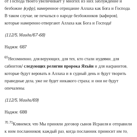
от Господа твоего увеличивает у многих из них заблуждение и
безбожие
(куфр),
намеренное отрицание Аллаха как Бога и Господа.
В таком случае, не печалься о народе безбожников (кафиров),
которые намеренно отвергают Аллаха как Бога и Господа!
(112/5, Маида/67-68)
Наджм: 687
69
Несомненно, для верующих, для тех, кто стали иудеями, для
сабиитов/
следующих религии пророка Яхъйи
и для насранитов,
которые будут веровать в Аллаха и в судный день и будут творить
праведные дела, уже не будет никакого страха; и они не будут
опечалены.
(112/5, Маида/69)
Наджм: 688
70,71
Клянемся, что Мы приняли договор сынов Исраиля и отправили
к ним посланников; каждый раз, когда посланник приносит им то,