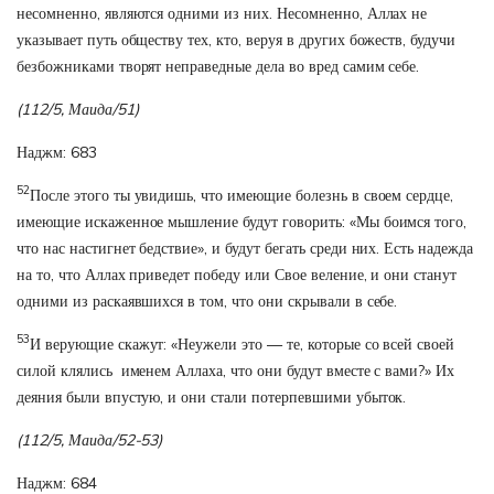
несомненно, являются одними из них. Несомненно, Аллах не
указывает путь обществу тех, кто, веруя в других божеств, будучи
безбожниками творят неправедные дела во вред самим себе.
(112/5, Маида/51)
Наджм: 683
52
После этого ты увидишь, что имеющие болезнь в своем сердце,
имеющие искаженное мышление будут говорить: «Мы боимся того,
что нас настигнет бедствие», и будут бегать среди них. Есть надежда
на то, что Аллах приведет победу или Свое веление, и они станут
одними из раскаявшихся в том, что они скрывали в себе.
53
И верующие скажут: «Неужели это — те, которые со всей своей
силой клялись именем Аллаха, что они будут вместе с вами?» Их
деяния были впустую, и они стали потерпевшими убыток.
(112/5, Маида/52-53)
Наджм: 684