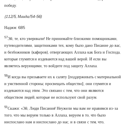
победу.
(112/5, Маида/54-56)
Наджм: 685
57
Эй, те, кто уверовали! Не принимайте близкими помощниками,
путеводителями, защитниками тех, кому было дано Писание до вас,
и безбожников (кафиров), отвергающих Аллаха как Бога и Господа,
которые глумятся и издеваются над вашей верой. И если вы
являетесь верующими, то войдите под защиту Аллаха.
58
И когда вы призываете их к саляту [поддерживать с материальной
и умственной стороны; просвещать общество], они глумятся и
издеваются над этим. Это связано с тем, что они являются
обществом людей, которые не используют свой разум.
59
Скажи: «Эй, Люди Писания! Неужели мы вам не нравимся из-за
того, что мы веруем только в Аллаха, веруем в то, что было
ниспослано нам и ниспослано до нас, и в связи с тем, что,