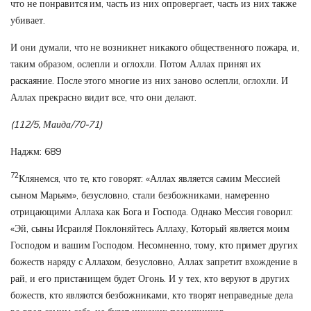
что не понравится им, часть из них опровергает, часть из них также
убивает.
И они думали, что не возникнет никакого общественного пожара, и,
таким образом, ослепли и оглохли. Потом Аллах принял их
раскаяние. После этого многие из них заново ослепли, оглохли. И
Аллах прекрасно видит все, что они делают.
(112/5, Маида/70-71)
Наджм: 689
72
Клянемся, что те, кто говорят: «Аллах является самим Мессией
сыном Марьям», безусловно, стали безбожниками, намеренно
отрицающими Аллаха как Бога и Господа. Однако Мессия говорил:
«Эй, сыны Исраиля! Поклоняйтесь Аллаху, Который является моим
Господом и вашим Господом. Несомненно, тому, кто примет других
божеств наряду с Аллахом, безусловно, Аллах запретит вхождение в
рай, и его пристанищем будет Огонь. И у тех, кто веруют в других
божеств, кто являются безбожниками, кто творят неправедные дела