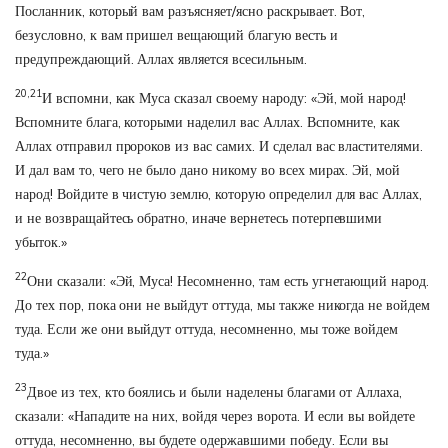
Посланник, который вам разъясняет/ясно раскрывает. Вот,
безусловно, к вам пришел вещающий благую весть и
предупреждающий. Аллах является всесильным.
20,21
И вспомни, как Муса сказал своему народу: «Эй, мой народ!
Вспомните блага, которыми наделил вас Аллах. Вспомните, как
Аллах отправил пророков из вас самих. И сделал вас властителями.
И дал вам то, чего не было дано никому во всех мирах. Эй, мой
народ! Войдите в чистую землю, которую определил для вас Аллах,
и не возвращайтесь обратно, иначе вернетесь потерпевшими
убыток.»
22
Они сказали: «Эй, Муса! Несомненно, там есть угнетающий народ.
До тех пор, пока они не выйдут оттуда, мы также никогда не войдем
туда. Если же они выйдут оттуда, несомненно, мы тоже войдем
туда.»
23
Двое из тех, кто боялись и были наделены благами от Аллаха,
сказали: «Нападите на них, войдя через ворота. И если вы войдете
оттуда, несомненно, вы будете одержавшими победу. Если вы