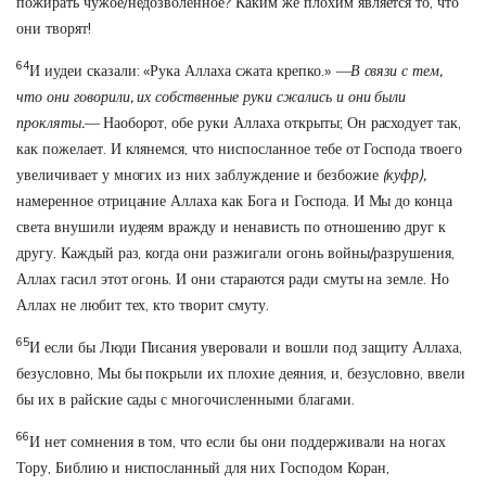
пожирать чужое/недозволенное? Каким же плохим является то, что
они творят!
64
И иудеи сказали: «Рука Аллаха сжата крепко.»
—В связи с тем,
что они говорили, их собственные руки сжались и они были
прокляты.—
Наоборот, обе руки Аллаха открыты; Он расходует так,
как пожелает. И клянемся, что ниспосланное тебе от Господа твоего
увеличивает у многих из них заблуждение и безбожие
(куфр),
намеренное отрицание Аллаха как Бога и Господа. И Мы до конца
света внушили иудеям вражду и ненависть по отношению друг к
другу. Каждый раз, когда они разжигали огонь войны/разрушения,
Аллах гасил этот огонь. И они стараются ради смуты на земле. Но
Аллах не любит тех, кто творит смуту.
65
И если бы Люди Писания уверовали и вошли под защиту Аллаха,
безусловно, Мы бы покрыли их плохие деяния, и, безусловно, ввели
бы их в райские сады с многочисленными благами.
66
И нет сомнения в том, что если бы они поддерживали на ногах
Тору, Библию и ниспосланный для них Господом Коран,