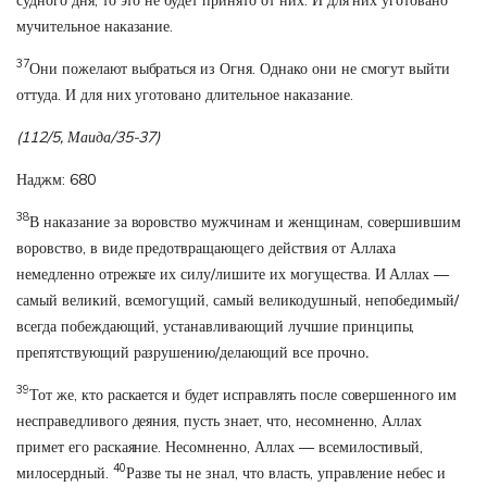
судного дня, то это не будет принято от них. И для них уготовано
мучительное наказание.
37
Они пожелают выбраться из Огня. Однако они не смогут выйти
оттуда. И для них уготовано длительное наказание.
(112/5, Маида/35-37)
Наджм: 680
38
В наказание за воровство мужчинам и женщинам, совершившим
воровство, в виде предотвращающего действия от Аллаха
немедленно отрежьте их силу/лишите их могущества. И Аллах —
самый великий, всемогущий, самый великодушный, непобедимый/
всегда побеждающий, устанавливающий лучшие принципы,
препятствующий разрушению/делающий все прочно
.
39
Тот же, кто раскается и будет исправлять после совершенного им
несправедливого деяния, пусть знает, что, несомненно, Аллах
примет его раскаяние. Несомненно, Аллах — всемилостивый,
40
милосердный.
Разве ты не знал, что власть, управление небес и