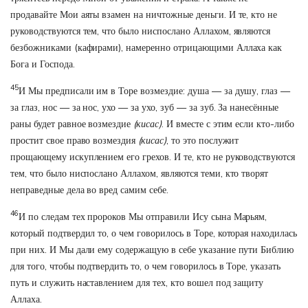
продавайте Мои аяты взамен на ничтожные деньги. И те, кто не
руководствуются тем, что было ниспослано Аллахом, являются
безбожниками (кафирами), намеренно отрицающими Аллаха как
Бога и Господа.
45
И Мы предписали им в Торе возмездие: душа — за душу, глаз —
за глаз, нос — за нос, ухо — за ухо, зуб — за зуб. За нанесённые
раны будет равное возмездие
(кисас)
. И вместе с этим если кто-либо
простит свое право возмездия
(кисас)
, то это послужит
прощающему искуплением его грехов. И те, кто не руководствуются
тем, что было ниспослано Аллахом, являются теми, кто творят
неправедные дела во вред самим себе.
46
И по следам тех пророков Мы отправили Ису сына Марьям,
который подтвердил то, о чем говорилось в Торе, которая находилась
при них. И Мы дали ему содержащую в себе указание пути Библию
для того, чтобы подтвердить то, о чем говорилось в Торе, указать
путь и служить наставлением для тех, кто вошел под защиту
Аллаха.