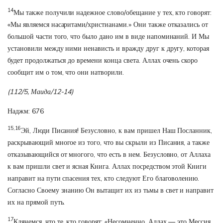
14
Мы также получили надежное слово/обещание у тех, кто говорят:
«Мы являемся насаритами/христианами.» Они также отказались от
большой части того, что было дано им в виде напоминаний. И Мы
установили между ними ненависть и вражду друг к другу, которая
будет продолжаться до времени конца света. Аллах очень скоро
сообщит им о том, что они натворили.
(112/5, Маида/12-14)
Наджм: 676
15,16
Эй, Люди Писания! Безусловно, к вам пришел Наш Посланник,
раскрывающий многое из того, что вы скрыли из Писания, а также
отказывающийся от многого, что есть в нем. Безусловно, от Аллаха
к вам пришли свет и ясная Книга. Аллах посредством этой Книги
направит на пути спасения тех, кто следуют Его благоволению.
Согласно Своему знанию Он вытащит их из тьмы в свет и направит
их на прямой путь.
17
Клянемся, что те, кто говорят: «Несомненно, Аллах — это Мессия