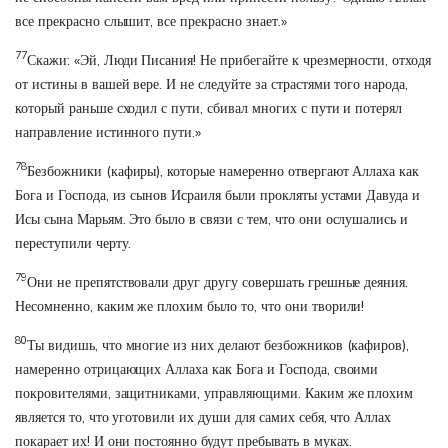
все прекрасно слышит, все прекрасно знает.»
77
Скажи: «Эй, Люди Писания! Не прибегайте к чрезмерности, отходя
от истины в вашей вере. И не следуйте за страстями того народа,
который раньше сходил с пути, сбивал многих с пути и потерял
направление истинного пути.»
78
Безбожники (кафиры), которые намеренно отвергают Аллаха как
Бога и Господа, из сынов Исраиля были прокляты устами Давуда и
Исы сына Марьям. Это было в связи с тем, что они ослушались и
переступили черту.
79
Они не препятствовали друг другу совершать грешные деяния.
Несомненно, каким же плохим было то, что они творили!
80
Ты видишь, что многие из них делают безбожников (кафиров),
намеренно отрицающих Аллаха как Бога и Господа, своими
покровителями, защитниками, управляющими. Каким же плохим
является то, что уготовили их души для самих себя, что Аллах
покарает их! И они постоянно будут пребывать в муках.