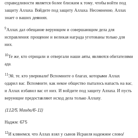
справедливости является более близким к тому, чтобы войти под
защиту Аллаха. Войдите под защиту Аллаха. Несомненно, Аллах
знает о ваших деяниях.
9
Аллах дал обещание верующим и совершающим дела для
исправления: прощение и великая награда уготованы только для
них.
10
Те же, кто отрицали и отвергали наши аяты, являются обитателями
ада.
11
Эй, те, кто уверовали! Вспомните о благах, которыми Аллах
одарил вас. Вспомните, как некое общество пыталось напасть на вас,
и Аллах избавил вас от них. И войдите под защиту Аллаха. И пусть
верующие предоставляют исход дела только Аллаху.
(112/5, Маида/6-11)
Наджм: 675
12
И клянемся, что Аллах взял у сынов Исраиля надежное слово/