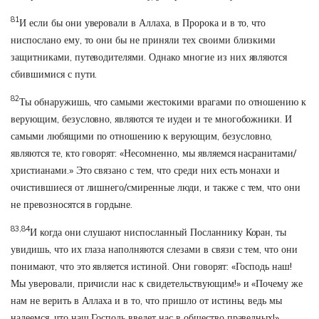
81
И если бы они уверовали в Аллаха, в Пророка и в то, что
ниспослано ему, то они бы не приняли тех своими близкими
защитниками, путеводителями. Однако многие из них являются
сбившимися с пути.
82
Ты обнаружишь, что самыми жестокими врагами по отношению к
верующим, безусловно, являются те иудеи и те многобожники. И
самыми любящими по отношению к верующим, безусловно,
являются те, кто говорят: «Несомненно, мы являемся насранитами/
христианами.» Это связано с тем, что среди них есть монахи и
очистившиеся от лишнего/смиренные люди, и также с тем, что они
не превозносятся в гордыне.
83,84
И когда они слушают ниспосланный Посланнику Коран, ты
увидишь, что их глаза наполняются слезами в связи с тем, что они
понимают, что это является истиной. Они говорят: «Господь наш!
Мы уверовали, причисли нас к свидетельствующим!» и «Почему же
нам не верить в Аллаха и в то, что пришло от истины, ведь мы
надеемся, что наш Господь введет нас в общество праведных!»