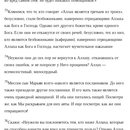
во вред самим себе, не будет никаких помощников.»
73
Клянемся, что те, кто говорят: «Аллах является третьим из троих»,
безусловно, стали безбожниками, намеренно отрицающими Аллаха
как Бога и Господа. Однако нет другого божества, кроме единого
Бога. Если они не откажутся от своих речей, безусловно, тех из них,
кто являются безбожниками (кафирами), намеренно отрицающими
Аллаха как Бога и Господа, настигнет мучительное наказание.
74
Неужели они до сих пор не вернутся к Аллаху, отказавшись от
своих ошибок, и не попросят у Него прощения? Аллах —
всемилостивый, милосердный.
75
Мессия сын Марьям всего-навсего является посланником. До него
также приходили другие посланники. И его мать также является
очень праведной женщиной. И оба они питались пищей. Посмотри
же, как Мы раскрываем для них аяты. И еще посмотри, как же они
отвращаются!
76
Скажи: «Неужели вы поклоняетесь тем, кто ниже Аллаха, которые
не способны нанести вам вред или принести пользу? Однако Аллах