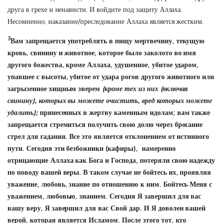
друга в грехе и ненависти. И войдите под защиту Аллаха.
Несомненно, наказание/преследование Аллаха является жестким.
3
Вам запрещается употреблять в пищу мертвечину, текущую
кровь, свинину и животное, которое было заколото
во имя
другого божества, кроме Аллаха
, удушенное, убитое ударом,
упавшее с высоты, убитое от удара рогов другого животного или
загрызенное хищным зверем
(кроме тех из них (включая
свинину), которых вы можете очистить, вред которых можете
удалить);
принесенных в жертву каменным идолам; вам также
запрещается стремиться получить свою долю через бросание
стрел для гадания. Все это является отклонением от истинного
пути. Сегодня эти безбожники (кафиры), намеренно
отрицающие Аллаха как Бога и Господа, потеряли свою надежду
по поводу вашей веры. В таком случае не бойтесь их, проявляя
уважение, любовь, знание по отношению к ним. Бойтесь Меня с
уважением, любовью, знанием. Сегодня Я завершил для вас
вашу веру, Я завершил для вас Свой дар. И Я доволен вашей
верой, которая является Исламом. После этого тот, кто