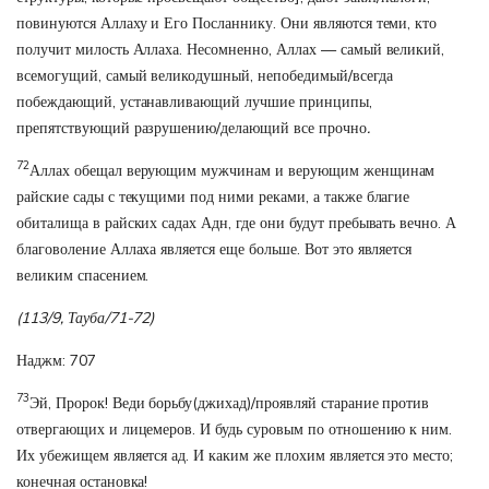
повинуются Аллаху и Его Посланнику. Они являются теми, кто
получит милость Аллаха. Несомненно, Аллах — самый великий,
всемогущий, самый великодушный, непобедимый/всегда
побеждающий, устанавливающий лучшие принципы,
препятствующий разрушению/делающий все прочно
.
72
Аллах обещал верующим мужчинам и верующим женщинам
райские сады с текущими под ними реками, а также благие
обиталища в райских садах Адн, где они будут пребывать вечно. А
благоволение Аллаха является еще больше. Вот это является
великим спасением.
(113/9, Тауба/71-72)
Наджм: 707
73
Эй, Пророк! Веди борьбу(джихад)/проявляй старание против
отвергающих и лицемеров. И будь суровым по отношению к ним.
Их убежищем является ад. И каким же плохим является это место;
конечная остановка!