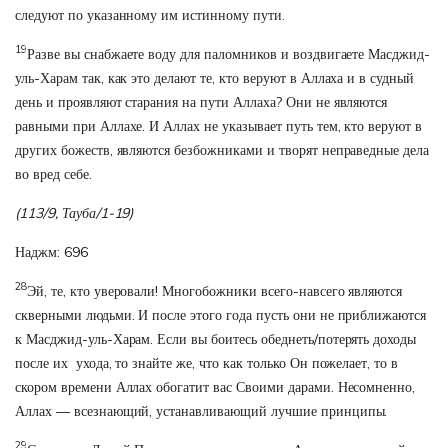
следуют по указанному им истинному пути.
19
Разве вы снабжаете воду для паломников и воздвигаете Масджид-
уль-Харам так, как это делают те, кто веруют в Аллаха и в судный
день и проявляют старания на пути Аллаха? Они не являются
равными при Аллахе. И Аллах не указывает путь тем, кто веруют в
других божеств, являются безбожниками и творят неправедные дела
во вред себе.
(113/9, Тауба/1-19)
Наджм: 696
28
Эй, те, кто уверовали! Многобожники всего-навсего являются
скверными людьми. И после этого года пусть они не приближаются
к Масджид-уль-Харам. Если вы боитесь обеднеть/потерять доходы
после их ухода, то знайте же, что как только Он пожелает, то в
скором времени Аллах обогатит вас Своими дарами. Несомненно,
Аллах — всезнающий, устанавливающий лучшие принципы.
29