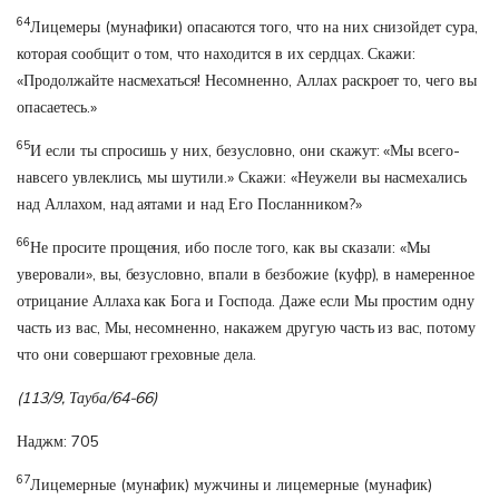
64
Лицемеры (мунафики) опасаются того, что на них снизойдет сура,
которая сообщит о том, что находится в их сердцах. Скажи:
«Продолжайте насмехаться! Несомненно, Аллах раскроет то, чего вы
опасаетесь.»
65
И если ты спросишь у них, безусловно, они скажут: «Мы всего-
навсего увлеклись, мы шутили.» Скажи: «Неужели вы насмехались
над Аллахом, над аятами и над Его Посланником?»
66
Не просите прощения, ибо после того, как вы сказали: «Мы
уверовали», вы, безусловно, впали в безбожие (куфр), в намеренное
отрицание Аллаха как Бога и Господа. Даже если Мы простим одну
часть из вас, Мы, несомненно, накажем другую часть из вас, потому
что они совершают греховные дела.
(113/9, Тауба/64-66)
Наджм: 705
67
Лицемерные (мунафик) мужчины и лицемерные (мунафик)