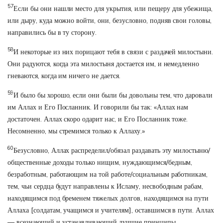
57
Если бы они нашли место для укрытия, или пещеру для убежища,
или дыру, куда можно войти, они, безусловно, подняв свои головы,
направились бы в ту сторону.
58
И некоторые из них порицают тебя в связи с раздачей милостыни.
Они радуются, когда эта милостыня достается им, и немедленно
гневаются, когда им ничего не дается.
59
И было бы хорошо, если они были бы довольны тем, что даровали
им Аллах и Его Посланник. И говорили бы так: «Аллах нам
достаточен. Аллах скоро одарит нас, и Его Посланник тоже.
Несомненно, мы стремимся только к Аллаху.»
60
Безусловно, Аллах распределил/обязал раздавать эту милостыню/
общественные доходы только нищим, нуждающимся/бедным,
безработным, работающим на той работе/социальным работникам,
тем, чьи сердца будут направлены к Исламу, несвободным рабам,
находящимся под бременем тяжелых долгов, находящимся на пути
Аллаха [солдатам, учащимся и учителям], оставшимся в пути. Аллах
— всезнающий и устанавливающий лучшие принципы.