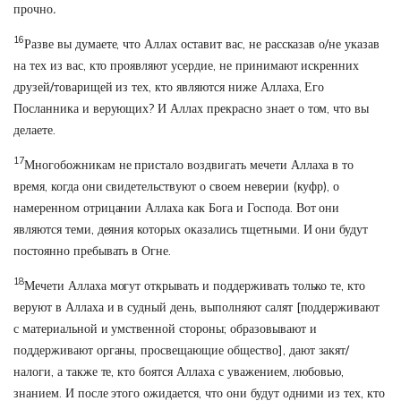
прочно
.
16
Разве вы думаете, что Аллах оставит вас, не рассказав о/не указав
на тех из вас, кто проявляют усердие, не принимают искренних
друзей/товарищей из тех, кто являются ниже Аллаха, Его
Посланника и верующих? И Аллах прекрасно знает о том, что вы
делаете.
17
Многобожникам не пристало воздвигать мечети Аллаха в то
время, когда они свидетельствуют о своем неверии (куфр), о
намеренном отрицании Аллаха как Бога и Господа. Вот они
являются теми, деяния которых оказались тщетными. И они будут
постоянно пребывать в Огне.
18
Мечети Аллаха могут открывать и поддерживать только те, кто
веруют в Аллаха и в судный день, выполняют салят [поддерживают
с материальной и умственной стороны; образовывают и
поддерживают органы, просвещающие общество], дают закят/
налоги, а также те, кто боятся Аллаха с уважением, любовью,
знанием. И после этого ожидается, что они будут одними из тех, кто