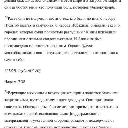
деяния оказались бесполезными в этом мире и в загробном мире; и
они являются теми, кто получили боль, потерпев убыток/ущерб.
70
Разве они не получили вести о тех, кто были до них; о народе
Нуха, об адитах, а самудянах, о народе Ибрахима, о мадьянитах и о
городах, которые были полностью разрушены? К ним приходили
посланники с ясными свидетельствами. И Аллах не был
несправедлив по отношению к ним. Однако будучи
многобожниками они поступали несправедливо по отношению к
самим себе.
(113/9, Тауба/67-70)
Наджм: 706
71
Верующие мужчины и верующие женщины являются близкими
защитниками, путеводителями друг для друга. Они призывают
совершать общепринятые благие деяния, призывают отказаться от
всех плохих вещей, выполняют салят [поддерживают с
материальной и умственной стороны; создают и поддерживают
структуры, которые просвещают общество], дают закят/налоги,