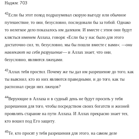
Наджм: 703
42
Если бы этот поход подразумевал скорую выгоду или обычное
путешествие, то они, безусловно, последовали бы за тобой. Однако
то нелегкое дело показалось им далеким. И вместе с этим они будут
клясться именем Аллаха, говоря: «Если бы у нас было для этого
достаточно сил, то, безусловно, мы бы пошли вместе с вами»;
—они
навлекают на себя разрушение—
и Аллах знает, что они,
безусловно, являются лжецами.
43
Аллах тебя простил. Почему же ты дал им разрешение до того, как
ты выяснил, кто из них являются праведными, и до того, как ты
распознал среди них лжецов?
44
Верующие в Аллаха и в судный день не будут просить у тебя
разрешения для того, чтобы посредством своих богатств и жизней
проявлять старание на пути Аллаха. И Аллах прекрасно знает тех,
кто вошел под Его защиту.
45
Те, кто просят у тебя разрешения для этого, на самом деле