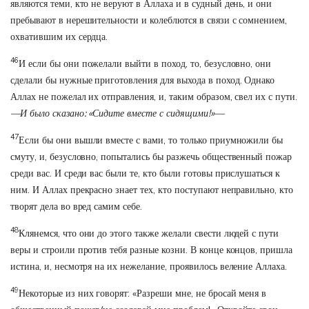
являются теми, кто не веруют в Аллаха и в судный день, и они
пребывают в нерешительности и колеблются в связи с сомнением,
охватившим их сердца.
46
И если бы они пожелали выйти в поход, то, безусловно, они
сделали бы нужные приготовления для выхода в поход. Однако
Аллах не пожелал их отправления, и, таким образом, свел их с пути.
—И было сказано: «Сидите вместе с сидящими!»—
47
Если бы они вышли вместе с вами, то только приумножили бы
смуту, и, безусловно, попытались бы разжечь общественный пожар
среди вас. И среди вас были те, кто были готовы прислушаться к
ним. И Аллах прекрасно знает тех, кто поступают неправильно, кто
творят дела во вред самим себе.
48
Клянемся, что они до этого также желали свести людей с пути
веры и строили против тебя разные козни. В конце концов, пришла
истина, и, несмотря на их нежелание, проявилось веление Аллаха.
49
Некоторые из них говорят: «Разреши мне, не бросай меня в