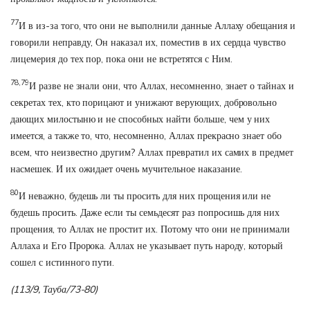
77
И в из-за того, что они не выполнили данные Аллаху обещания и
говорили неправду, Он наказал их, поместив в их сердца чувство
лицемерия до тех пор, пока они не встретятся с Ним.
78,79
И разве не знали они, что Аллах, несомненно, знает о тайнах и
секретах тех, кто порицают и унижают верующих, добровольно
дающих милостыню и не способных найти больше, чем у них
имеется, а также то, что, несомненно, Аллах прекрасно знает обо
всем, что неизвестно другим? Аллах превратил их самих в предмет
насмешек. И их ожидает очень мучительное наказание.
80
И неважно, будешь ли ты просить для них прощения или не
будешь просить. Даже если ты семьдесят раз попросишь для них
прощения, то Аллах не простит их. Потому что они не принимали
Аллаха и Его Пророка. Аллах не указывает путь народу, который
сошел с истинного пути.
(113/9, Тауба/73-80)