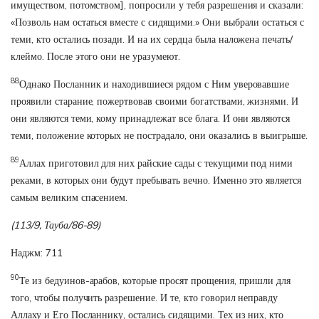
имуществом, потомством], попросили у тебя разрешения и сказали:
«Позволь нам остаться вместе с сидящими.» Они выбрали остаться с
теми, кто остались позади. И на их сердца была наложена печать/
клеймо. После этого они не уразумеют.
88
Однако Посланник и находившиеся рядом с Ним уверовавшие
проявили старание, пожертвовав своими богатствами, жизнями. И
они являются теми, кому принадлежат все блага. И они являются
теми, положение которых не пострадало, они оказались в выигрыше.
89
Аллах приготовил для них райские сады с текущими под ними
реками, в которых они будут пребывать вечно. Именно это является
самым великим спасением.
(113/9, Тауба/86-89)
Наджм: 711
90
Те из бедуинов-арабов, которые просят прощения, пришли для
того, чтобы получить разрешение. И те, кто говорил неправду
Аллаху и Его Посланнику, остались сидящими. Тех из них, кто