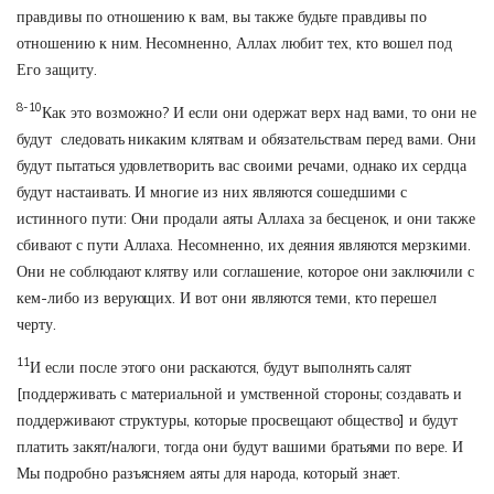
правдивы по отношению к вам, вы также будьте правдивы по
отношению к ним. Несомненно, Аллах любит тех, кто вошел под
Его защиту.
8-10
Как это возможно? И если они одержат верх над вами, то они не
будут следовать никаким клятвам и обязательствам перед вами. Они
будут пытаться удовлетворить вас своими речами, однако их сердца
будут настаивать. И многие из них являются сошедшими с
истинного пути: Они продали аяты Аллаха за бесценок, и они также
сбивают с пути Аллаха. Несомненно, их деяния являются мерзкими.
Они не соблюдают клятву или соглашение, которое они заключили с
кем-либо из верующих. И вот они являются теми, кто перешел
черту.
11
И если после этого они раскаются, будут выполнять салят
[поддерживать с материальной и умственной стороны; создавать и
поддерживают структуры, которые просвещают общество] и будут
платить закят/налоги, тогда они будут вашими братьями по вере. И
Мы подробно разъясняем аяты для народа, который знает.