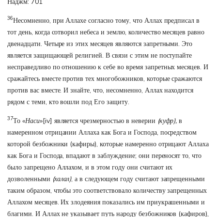
Наджм: 701
36
Несомненно, при Аллахе согласно тому, что Аллах предписал в
тот день, когда сотворил небеса и землю, количество месяцев равно
двенадцати. Четыре из этих месяцев являются запретными. Это
является защищающей религией. В связи с этим не поступайте
несправедливо по отношению к себе во время запретных месяцев. И
сражайтесь вместе против тех многобожников, которые сражаются
против вас вместе. И знайте, что, несомненно, Аллах находится
рядом с теми, кто вошли под Его защиту.
37
То «
Наси
»
[iv]
является чрезмерностью в неверии
(куфр),
в
намеренном отрицании Аллаха как Бога и Господа, посредством
которой безбожники (кафиры), которые намеренно отрицают Аллаха
как Бога и Господа, впадают в заблуждение; они переносят то, что
было запрещено Аллахом, и в этом году они считают их
дозволенными
(халал)
, а в следующем году считают запрещенными
таким образом, чтобы это соответствовало количеству запрещенных
Аллахом месяцев. Их злодеяния показались им приукрашенными и
благими. И Аллах не указывает путь народу безбожников (кафиров),