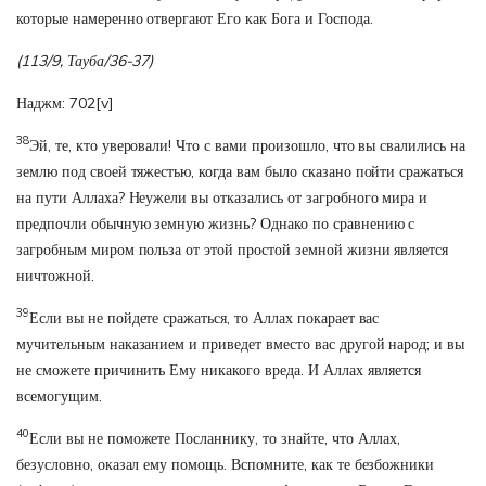
которые намеренно отвергают Его как Бога и Господа.
(113/9, Тауба/36-37)
Наджм: 702
[v]
38
Эй, те, кто уверовали! Что с вами произошло, что вы свалились на
землю под своей тяжестью, когда вам было сказано пойти сражаться
на пути Аллаха? Неужели вы отказались от загробного мира и
предпочли обычную земную жизнь? Однако по сравнению с
загробным миром польза от этой простой земной жизни является
ничтожной.
39
Если вы не пойдете сражаться, то Аллах покарает вас
мучительным наказанием и приведет вместо вас другой народ; и вы
не сможете причинить Ему никакого вреда. И Аллах является
всемогущим.
40
Если вы не поможете Посланнику, то знайте, что Аллах,
безусловно, оказал ему помощь. Вспомните, как те безбожники