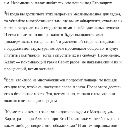
им. Несомненно, Аллах любит тех, кто вошли под Его защиту.
5
И когда вы достигнете этих запретных месяцев/месяцев для хаджа,
то убивайте многобожников там, где вы их обнаружите, схватите их
в плен, окружите их и следите за ними в наблюдательных пунктах.
И если после этого они раскаются, будут выполнять салят
[поддерживать с материальной и умственной стороны; создавать и
поддерживают структуры, которые просвещают общество] и будут
платить закят/налоги, тогда выпустите их на свободу. Несомненно,
Аллах — покрывающий грехи Своих рабов, не наказывающий их и
прощающий, всемилостивый.
6
Если кто-либо из многобожников попросит пощады, то пощади
его для того, чтобы он послушал слово Аллаха. После этого доставь
его в безопасное место. Это, несомненно, связано с тем, что они
являются незнающим народом.
7
Кроме тех, с кем вы заключили договор рядом с Масджид-уль-
Харам, разве при Аллахе и при Его Посланнике может быть речь о
каком-либо договоре с многобожниками? И до тех пор, пока они