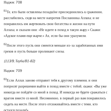
Наджм: 708
81
Те, кто были оставлены позади/не присоединились к сражению,
расслабились, сидя на месте напротив Посланника Аллаха; и не
понравилось им жертвовать свои богатства и жизни на пути
Аллаха; и сказали они: «Не идите в поход в такую жару.» Скажи:
«Адское пламя еще жарче.» Ах, если бы они уразумели.
82
После этого пусть они смеются меньше из-за заработанных ими
грехов и пусть больше проливают слезы.
(113/9, Тауба/81-82)
Наджм: 709
83
Если Аллах заново отправит тебя к другому племени, и они
попросят разрешения выйти в поход вместе с тобой, скажи: «Вы уже
никогда не пойдёте со мной в поход. И никогда не будете сражаться с
врагом вместе со мной. Несомненно, в первый раз вам понравилось
сидеть на месте. После этого отсиживайтесь вместе с теми, кто
остался позади!»