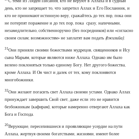
С теми из Людей Писания, кто не веруют в Аллаха и в судный
день, кто не запрещает то, что запретил Аллах и Его Посланник, и
кто не принимают истинную веру, сражайтесь до тех пор, пока они
не потерпят поражение и до тех пор, пока сразу, наличными,
незамедлительно, собственноручно (без посредников) или «согласно
своим силам; возможностям» не заплатят вам подать
(джизийа)
.
31
Они приняли своими божествами мудрецов, священников и Ису
сына Марьям, которые являются ниже Аллаха. Однако им было
велено поклоняться только единому Богу. Нет другого божества,
кроме Аллаха. И Он чист и далек от тех, кому поклоняются
многобожники.
32
Они желают погасить свет Аллаха своими устами. Однако Аллах
принуждает завершить Свой свет, даже если это не нравится
безбожникам (кафирам), которые намеренно отвергают Аллаха как
Бога и Господа.
20
Верующие, переселившиеся и проявляющие усердие на пути
Аллаха, жертвуя своими богатствами, жизнями, имеют более