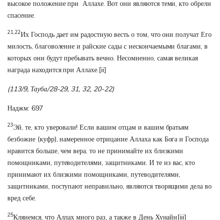
высокое положение при Аллахе. Вот они являются теми, кто обрели
спасение.
21,22
Их Господь дает им радостную весть о том, что они получат Его
милость, благоволение и райские сады с нескончаемыми благами, в
которых они будут пребывать вечно. Несомненно, самая великая
награда находится при Аллахе.
[ii]
(113/9, Тауба/28-29, 31, 32, 20-22)
Наджм: 697
23
Эй, те, кто уверовали! Если вашим отцам и вашим братьям
безбожие (куфр), намеренное отрицание Аллаха как Бога и Господа
нравится больше, чем вера, то не принимайте их близкими
помощниками, путеводителями, защитниками. И те из вас, кто
принимают их близкими помощниками, путеводителями,
защитниками, поступают неправильно, являются творящими дела во
вред себе.
25
Клянемся, что Аллах много раз, а также в День Хунайн
[iii]