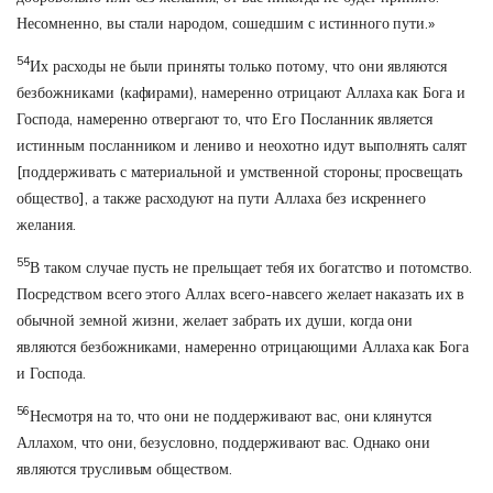
Несомненно, вы стали народом, сошедшим с истинного пути.»
54
Их расходы не были приняты только потому, что они являются
безбожниками (кафирами), намеренно отрицают Аллаха как Бога и
Господа, намеренно отвергают то, что Его Посланник является
истинным посланником и лениво и неохотно идут выполнять салят
[поддерживать с материальной и умственной стороны; просвещать
общество], а также расходуют на пути Аллаха без искреннего
желания.
55
В таком случае пусть не прельщает тебя их богатство и потомство.
Посредством всего этого Аллах всего-навсего желает наказать их в
обычной земной жизни, желает забрать их души, когда они
являются безбожниками, намеренно отрицающими Аллаха как Бога
и Господа.
56
Несмотря на то, что они не поддерживают вас, они клянутся
Аллахом, что они, безусловно, поддерживают вас. Однако они
являются трусливым обществом.