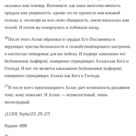
оказывал вам помощь. Вспомните, как ваша многочисленность
придала вам уверенность, однако это не принесло вам никакой
пользы; и, несмотря на всю свою обширность, земля показалась вам
тесной. И потом вы повернулись и побежали назад.
26
После этого Аллах образовал в сердцах Его Посланника и
верующих чувства безопасности и спокойствия/хорошего настроени,
и ниспослал невидимые для вас войска. И подверг наказанию тех
безбожников (кафиров), намеренно отрицающих Аллаха как Бога и
Господа. И вот это является наказанием безбожников (кафиров),
намеренно отрицающих Аллаха как Бога и Господа.
27
И после всего произошедшего Аллах дает возможность раскаяния
тому, кому пожелает. И Аллах — всемилостивый, очень
милосердный.
(113/9, Тауба/23, 25-27)
Наджм: 698