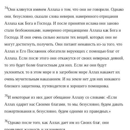
74
Они клянутся именем Аллаха о том, что они не говорили. Однако
они, безусловно, сказали слова неверия, намеренного отрицания
Аллаха как Бога и Господа. И после принятия ислама они заново
стали безбожниками, намеренно отрицающими Аллаха как Бога и
Господа. И они очень сильно желали тех вещей, которых они не
могут достигнуть, получить. Они питают ненависть из-за того, что
Аллах и Его Посланник обогатили верующих с помощью благ от
Аллаха. Если после этого они откажутся от своих неверных деяний,
то это будет более благостным для них. Если же они будут
уклоняться, то в этом мире и в загробном мире Аллах накажет их
очень мучительным наказанием. И на земле нет для них никакого
близкого защитника, путеводителя и хорошего помощника.
75
И некоторые из них дают обещание Аллаху со словами: «Если
Аллах одарит нас Своими благами, то мы, безусловно, будем давать
пожертвования и, безусловно, будем одними из праведных.»
76
Однако после того, как Аллах дает им из Своих благ, они
проявляют жадность и уклоняются.