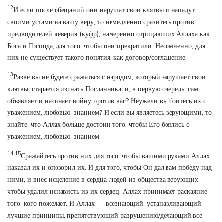
12
И если после обещаний они нарушат свои клятвы и нападут
своими устами на вашу веру, то немедленно сразитесь против
предводителей неверия (куфр), намеренно отрицающих Аллаха как
Бога и Господа, для того, чтобы они прекратили. Несомненно, для
них не существует такого понятия, как договор/соглашение.
13
Разве вы не будете сражаться с народом, который нарушает свои
клятвы, старается изгнать Посланника, и, в первую очередь, сам
объявляет и начинает войну против вас? Неужели вы боитесь их с
уважением, любовью, знанием? И если вы являетесь верующими, то
знайте, что Аллах больше достоин того, чтобы Его боялись с
уважением, любовью, знанием.
14,15
Сражайтесь против них для того, чтобы вашими руками Аллах
наказал их и опозорил их. И для того, чтобы Он дал вам победу над
ними, и внес исцеление в сердца людей из общества верующих,
чтобы удалил ненависть из их сердец. Аллах принимает раскаяние
того, кого пожелает. И Аллах — всезнающий, устанавливающий
лучшие принципы, препятствующий разрушению/делающий все