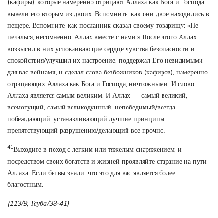
(кафиры), которые намеренно отрицают Аллаха как Бога и Господа,
вывели его вторым из двоих. Вспомните, как они двое находились в
пещере. Вспомните, как посланник сказал своему товарищу: «Не
печалься, несомненно, Аллах вместе с нами.» После этого Аллах
возвысил в них успокаивающие сердце чувства безопасности и
спокойствия/улучшил их настроение, поддержал Его невидимыми
для вас войнами, и сделал слова безбожников (кафиров), намеренно
отрицающих Аллаха как Бога и Господа, ничтожными. И слово
Аллаха является самым великим. И Аллах — самый великий,
всемогущий, самый великодушный, непобедимый/всегда
побеждающий, устанавливающий лучшие принципы,
препятствующий разрушению/делающий все прочно
.
41
Выходите в поход с легким или тяжелым снаряжением, и
посредством своих богатств и жизней проявляйте старание на пути
Аллаха. Если бы вы знали, что это для вас является более
благостным.
(113/9, Тауба/38-41)