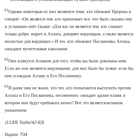
61
Однако некоторые из них являются теми, кто обижают Пророка и
говорят: «Он является тем, кто принимает все, что было сказано ему
и услышано им!» Скажи: «Для вас он является тем, кто слышит
только добро, верует в Аллаха, доверяет верующим, а также является
милостью для верующих.» И тех, кто обижают Посланника Аллаха,
ожидают мучительные наказания.
62
Они клянутся Аллахом для того, чтобы вы были довольны ими.
Если же они являются верующими, для них было бы лучше, если бы
они угождали Аллаху и Его Посланнику.
63
И разве они не знали, что тех, кто попытаются выступить против
Аллаха и Его Посланника, несомненно, ожидает адское пламя, в
котором они будут пребывать вечно? Вот это является великим
унижением.
(113/9, Тауба/42-63)
Наджм: 704