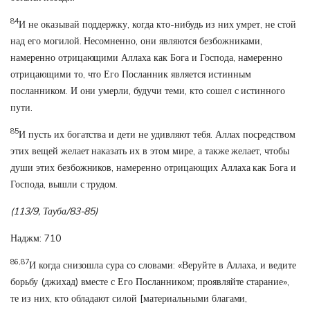
84
И не оказывай поддержку, когда кто-нибудь из них умрет, не стой
над его могилой. Несомненно, они являются безбожниками,
намеренно отрицающими Аллаха как Бога и Господа, намеренно
отрицающими то, что Его Посланник является истинным
посланником. И они умерли, будучи теми, кто сошел с истинного
пути.
85
И пусть их богатства и дети не удивляют тебя. Аллах посредством
этих вещей желает наказать их в этом мире, а также желает, чтобы
души этих безбожников, намеренно отрицающих Аллаха как Бога и
Господа, вышли с трудом.
(113/9, Тауба/83-85)
Наджм: 710
86,87
И когда снизошла сура со словами: «Веруйте в Аллаха, и ведите
борьбу (джихад) вместе с Его Посланником; проявляйте старание»,
те из них, кто обладают силой [материальными благами,