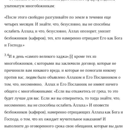
ультиматум многобожникам:
«После этого свободно разгуливайте по земле в течении еще
четырех месяцев. И знайте, что, безусловно, вы не способны
ослабить Аллаха, и что, безусловно, Аллах опозорит, унизит
безбожников (кафиров), тех, кто намеренно отрицают Его как Бога
и Господа.»
3,4
И в день «самого великого хаджа»,
[i]
кроме тех из
многобожников, с которыми вы заключили договор, которые не
причинили вам никакого вреда, и которые не помогали никому
против вас, людям было объявлено Аллахом и Его Посланником о
том, что, несомненно, Аллах и Его Посланник не имеют ничего
общего с многобожниками: «Если вы откажетесь от греха, то это
будет лучше для вас. Если же вы отвернетесь, то тогда знайте, что,
несомненно, вы не способны ослабить Аллаха.» И оповести
безбожников (кафиров), намеренно отрицающих Аллаха как Бога и
Господа, о том, что их ожидает мучительное наказание! И
выполните до оговоренного срока свои обещания, которые вы дали