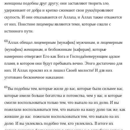
женщины подобны друг другу; они заставляют творить зло,
удерживают от добра и крепко сжимают свои руки/проявляют
скупость. И они отказываются от Аллаха, и Аллах также откажется
от них. Поистине лицемеры являются теми, которые сошли с
истинного пути.
68
Аллах обещал лицемерным (мунафик) мужчинам, и лицемерным
(мунафик) женщинам, и безбожникам (кафирам), которые
намеренно отвергают Его как Бога и Господа/неверующим адское
пламя, в котором они будут пребывать вечно. Этого достаточно для
них. И Аллах проклял их и лишил Своей милости! И для них
уготовано бесконечное наказание.
69
Вы подобны тем, которые жили до вас, которые были сильнее вас,
которые имели больше богатства и потомства, чем у вас, и которые
смогли воспользоваться только тем, что выпало на их долю. И вы
пожелали воспользоваться тем, что выпало на вашу долю так же, как
жившие до вас пожелали воспользоваться тем, что выпало на их
долю. И вы увлеклись подобно тем, кто увлеклись. В итоге их