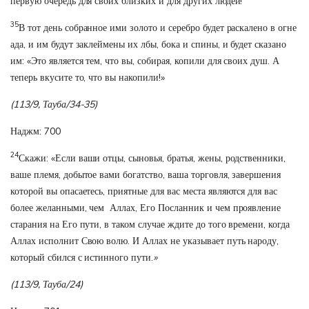
первую очередь для своих близких и для других людей!
35
В тот день собранное ими золото и серебро будет раскалено в огне
ада, и им будут заклеймены их лбы, бока и спины, и будет сказано
им: «Это является тем, что вы, собирая, копили для своих душ. А
теперь вкусите то, что вы накопили!»
(113/9, Тауба/34-35)
Наджм: 700
24
Скажи: «Если ваши отцы, сыновья, братья, жены, родственники,
ваше племя, добытое вами богатство, ваша торговля, завершения
которой вы опасаетесь, приятные для вас места являются для вас
более желанными, чем Аллах, Его Посланник и чем проявление
старания на Его пути, в таком случае ждите до того времени, когда
Аллах исполнит Свою волю. И Аллах не указывает путь народу,
который сбился с истинного пути.
»
(113/9, Тауба/24)