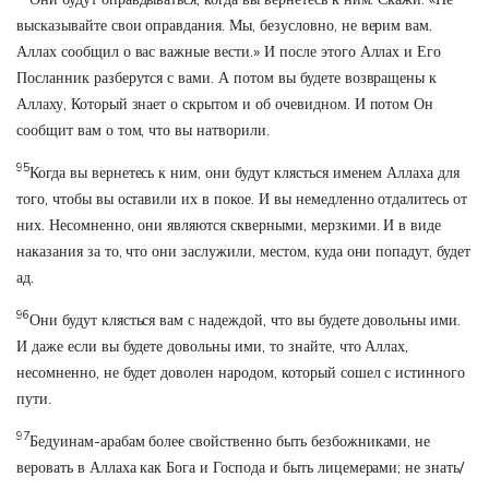
высказывайте свои оправдания. Мы, безусловно, не верим вам.
Аллах сообщил о вас важные вести.» И после этого Аллах и Его
Посланник разберутся с вами. А потом вы будете возвращены к
Аллаху, Который знает о скрытом и об очевидном. И потом Он
сообщит вам о том, что вы натворили.
95
Когда вы вернетесь к ним, они будут клясться именем Аллаха для
того, чтобы вы оставили их в покое. И вы немедленно отдалитесь от
них. Несомненно, они являются скверными, мерзкими. И в виде
наказания за то, что они заслужили, местом, куда они попадут, будет
ад.
96
Они будут клясться вам с надеждой, что вы будете довольны ими.
И даже если вы будете довольны ими, то знайте, что Аллах,
несомненно, не будет доволен народом, который сошел с истинного
пути.
97
Бедуинам-арабам более свойственно быть безбожниками, не
веровать в Аллаха как Бога и Господа и быть лицемерами; не знать/