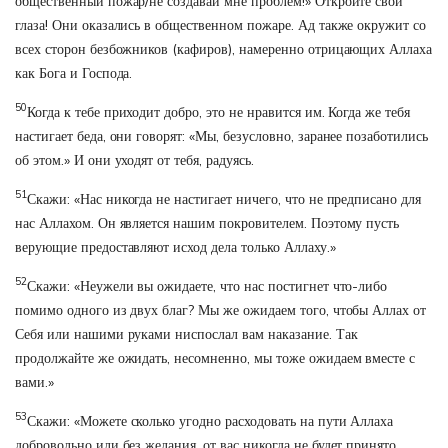
общественный пожар/не создавай мне проблем!» Откройте свои
глаза! Они оказались в общественном пожаре. Ад также окружит со
всех сторон безбожников (кафиров), намеренно отрицающих Аллаха
как Бога и Господа.
50
Когда к тебе приходит добро, это не нравится им. Когда же тебя
настигает беда, они говорят: «Мы, безусловно, заранее позаботились
об этом.» И они уходят от тебя, радуясь.
51
Скажи: «Нас никогда не настигает ничего, что не предписано для
нас Аллахом. Он является нашим покровителем. Поэтому пусть
верующие предоставляют исход дела только Аллаху.»
52
Скажи: «Неужели вы ожидаете, что нас постигнет что-либо
помимо одного из двух благ? Мы же ожидаем того, чтобы Аллах от
Себя или нашими руками ниспослал вам наказание. Так
продолжайте же ожидать, несомненно, мы тоже ожидаем вместе с
вами.»
53
Скажи: «Можете сколько угодно расходовать на пути Аллаха
добровольно или без желания, от вас никогда не будет принято.