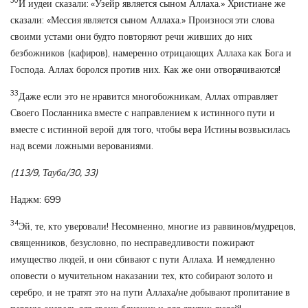
30
И иудеи сказали: «Узейр является сыном Аллаха.» Христиане же
сказали: «Мессия является сыном Аллаха.» Произнося эти слова
своими устами они будто повторяют речи живших до них
безбожников (кафиров), намеренно отрицающих Аллаха как Бога и
Господа. Аллах боролся против них. Как же они отворачиваются!
33
Даже если это не нравится многобожникам, Аллах отправляет
Своего Посланника вместе с направлением к истинного пути и
вместе с истинной верой для того, чтобы вера Истины возвысилась
над всеми ложными верованиями.
(113/9, Тауба/30, 33)
Наджм: 699
34
Эй, те, кто уверовали! Несомненно, многие из раввинов/мудрецов,
священников, безусловно, по несправедливости пожирают
имущество людей, и они сбивают с пути Аллаха. И немедленно
оповести о мучительном наказании тех, кто собирают золото и
серебро, и не тратят это на пути Аллаха/не добывают пропитание в