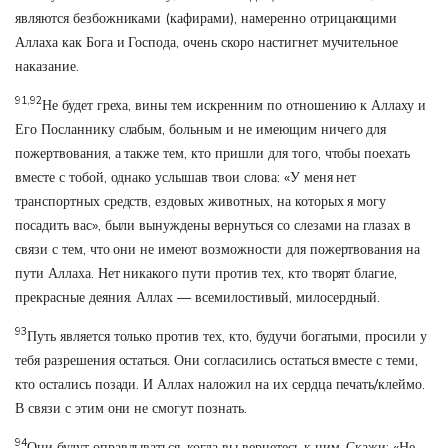
являются безбожниками (кафирами), намеренно отрицающими
Аллаха как Бога и Господа, очень скоро настигнет мучительное
наказание.
91,92
Не будет греха, вины тем искренним по отношению к Аллаху и
Его Посланнику слабым, больным и не имеющим ничего для
пожертвования, а также тем, кто пришли для того, чтобы поехать
вместе с тобой, однако услышав твои слова: «У меня нет
транспортных средств, ездовых животных, на которых я могу
посадить вас», были вынуждены вернуться со слезами на глазах в
связи с тем, что они не имеют возможности для пожертвования на
пути Аллаха. Нет никакого пути против тех, кто творят благие,
прекрасные деяния. Аллах — всемилостивый, милосердный.
93
Путь является только против тех, кто, будучи богатыми, просили у
тебя разрешения остаться. Они согласились остаться вместе с теми,
кто остались позади. И Аллах наложил на их сердца печать/клеймо.
В связи с этим они не смогут познать.
94
Они будут оправдываться, когда вы вернетесь к ним. Скажи: «Не