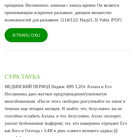
прощения. Несомненно, начиная с начала времен Он является
принимающим искреннее раскаяние, дающим множество
возможностей для раскаяния. (114/110, Наср/1-3) Yüklə (PDF)
ƏTRAFLI OXU
СУРА ТАУБА
МЕДИНСКИЙ ПЕРИОД Наджм: 695 1,2От Аллаха и Его
Посланника дано жесткое предупреждение/ультиматум
многобожникам: «После этого свободно разгуливайте по земле в
течении еще четырех месяцев. И знайте, что, безусловно, вы не
способны ослабить Аллаха, и что, безусловно, Аллах опозорит,
унизит безбожников (кафиров), тех, кто намеренно отрицают Его
как Бога и Господа.» 3,4И в день «самого великого хаджа»,[i]