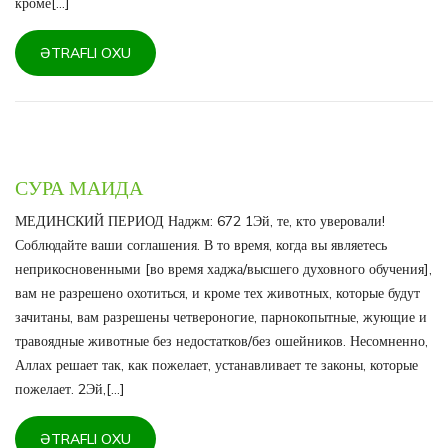
кроме[...]
ƏTRAFLI OXU
СУРА МАИДА
МЕДИНСКИЙ ПЕРИОД Наджм: 672 1Эй, те, кто уверовали!
Соблюдайте ваши соглашения. В то время, когда вы являетесь
неприкосновенными [во время хаджа/высшего духовного обучения],
вам не разрешено охотиться, и кроме тех животных, которые будут
зачитаны, вам разрешены четвероногие, парнокопытные, жующие и
травоядные животные без недостатков/без ошейников. Несомненно,
Аллах решает так, как пожелает, устанавливает те законы, которые
пожелает. 2Эй,[...]
ƏTRAFLI OXU