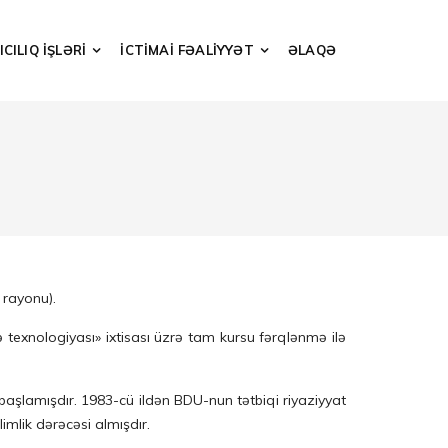
CILIQ İŞLƏRİ
İCTİMAİ FƏALİYYƏT
ƏLAQƏ
 rayonu).
texnologiyası» ixtisası üzrə tam kursu fərqlənmə ilə
 başlamışdır. 1983-cü ildən BDU-nun tətbiqi riyaziyyat
imlik dərəcəsi almışdır.