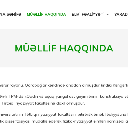
NA SƏHİFƏ
MÜƏLLİF HAQQINDA
ELMİ FƏALİYYƏTİ
YARADI
MÜƏLLİF HAQQINDA
Şərur rayonu, Qarabağlar kəndində anadan olmuşdur (indiki Kəngərli
-li TPM-də «Qadın və uşaq yüngül üst geyimlərinin konstruksiya və 
 Tətbiqi riyaziyyat fakültəsinə daxil olmuşdur.
rsitetinin Tətbiqi riyaziyyat fakültəsini bitirərək əmək fəaliyyətinə
ik dissertasiyası müdafiə edərək fizika-riyaziyyat elmləri namizədi al