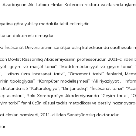
ən Azərbaycan Ali Tətbiqi Elmlər Kollecinin rektoru vəzifəsində işləm
tinə görə yubiley medalı ilə təltif edilmişdir.
utunun doktorantı olmuşdur.
 İncəsənət Universitetinin sənətşünaslıq kafedrasında saathesabı mü
can Dövlət Rəssamlıq Akademiyasının professorudur. 2001–ci ildən 
yət, geyim və məişət tarixi”, “Maddi mədəniyyət və geyim tarixi”, “
”, “İxtisas üzrə incəsənət tarixi”, “Ornament tarixi” fənlərini, Me
rinin tipologiyası”, “Kompüter modelləşməsi” “Ali riyaziyyat”, “İnfo
itutunda isə “Kulturologiya”, “Dinşünaslıq”, “İncəsənət tarixi”, “Azə
uqi əsasları”, Bakı Xoreoqrafiya Akademiyasında “Geyim tarixi”, “Or
yim tarixi” fənni üçün xüsusi tədris metodikası və dərsliyi hazırlayara
yat elmləri namizədi, 2011–ci ildən Sənətşünaslıq doktorudur.
dür.