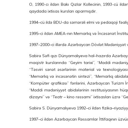
O, 1990-cı ildən Bakı Qızlar Kollecinin, 1993-cü ild
qaydada ixtisas kursları aparmışdır.
1994–cü ildə BDU-da səmərəli elmi və pedaqoji fəaliyyə
1995–ci ildən AMEA-nın Memarlıq və İncəsənət İnstit
1997–2000–ci illərdə Azərbaycan Dövlət Mədəniyyət və
Sabirə Səfi qızı Dünyamalıyeva hal–hazırda Azərbay
maqistr kurslarında “Geyim tarixi”, “Maddi mədəniy
“Təsviri sənət əsərlərinin material və texnologiyası
“Memarlıq və incəsənətin sintezi”, “Memarlıq abidələ
“Kompüter qrafikası” fənlərini, Azərbaycan Turizm İnst
“Maddi mədəniyyət abidələrinin restitusiyasının hüq
dizaynı” və “Teatr – kino rəssamı” ixtisasları üzrə “Ge
Sabirə S. Dünyamalıyeva 1992–ci ildən fizika–riyaziy
1997–ci ildən Azərbaycan Rəssamlar İttifaqının üzvü