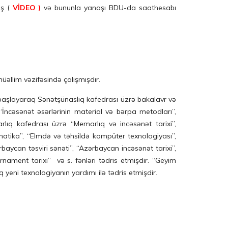
iş (
VİDEO )
və bununla yanaşı BDU-da saathesabı
əllim vəzifəsində çalışmışdır.
başlayaraq Sənətşünaslıq kafedrası üzrə bakalavr və
İncəsənət əsərlərinin material və bərpa metodları”,
marlıq kafedrası üzrə “Memarlıq və incəsənət tarixi”,
rmatika”, “Elmdə və təhsildə kompüter texnologiyası”,
rbaycan təsviri sənəti”, “Azərbaycan incəsənət tarixi”,
nament tarixi” və s. fənləri tədris etmişdir. “Geyim
q yeni texnologiyanın yardımı ilə tədris etmişdir.