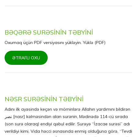
BƏQƏRƏ SURƏSİNİN TƏBYİNİ
Oxumaq üçün PDF versiyasını yükləyin. Yüklə (PDF)
ƏTRAFLI OXU
NƏSR SURƏSİNİN TƏBYİNİ
Adını ilk ayəsində keçən və möminlərə Allahın yardımını bildirən
نصر [nasr] kəlməsindən alan surənin, Mədinədə 114-cü sırada
(son surə olaraq) endiyi qəbul edilir. Surəyə “İzacae surəsi” adı
verildiyi kimi, Vida həcci əsnasında enmiş olduğuna görə, “Tevdi