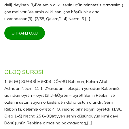
dəli] deyilsən. 3,4Və əmin ol ki, sənin üçün minnətsiz qazanılmış
çox mal var. Və əmin ol ki, sən, çox böyük bir əxlaq
üzərindəsən[3]. (2/68, Qələm/1–4) Nəcm: 5 [...]
ƏTRAFLI OXU
ƏLƏQ SURƏSİ
1. ƏLƏQ SURƏSİ MƏKKƏ DÖVRÜ Rəhman, Rəhim Allah
Adından Nəcm: 11 1–2Yaradan – ələqdən yaradan Rəbbinin2
adından öyrən – öyrət3! 3–5Öyrən – öyrət! Sənin Rəbbin isə
özlərini üstün sayan o kəslərdən daha üstün olandır. Sənin
Rəbbin ki, qələmlə öyrətdi4. O, insana bilmədiyini öyrətdi. (1/96,
Ələq 1–5) Nəcm: 25 6–8Qətiyyən sənin düşündüyün kimi deyil!
Dönüşünün Rəbbinə olmasına baxmayaraq,[...]