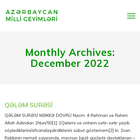
Monthly Archives:
December 2022
QƏLƏM SURƏSİ
QƏLƏM SURƏSİ MƏKKƏ DÖVRÜ Nəcm: 4 Rəhman və Rəhim
Allah Adından 1Nun/50[1] 1Qələmi və onların sətir-sətir yazıb
söylədiklərini/əfsanələşdirdiklərini sübut göstərirəm[2] ki, 2sən
Rəbbinin neməti sayəsində, məcnun [gizli güclərlə dəstəklənən –