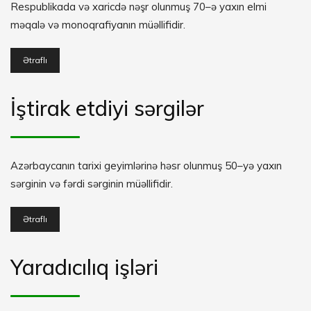
Respublikada və xaricdə nəşr olunmuş 70–ə yaxın elmi
məqalə və monoqrafiyanın müəllifidir.
Ətraflı
İştirak etdiyi sərgilər
Azərbaycanın tarixi geyimlərinə həsr olunmuş 50–yə yaxın
sərginin və fərdi sərginin müəllifidir.
Ətraflı
Yaradıcılıq işləri