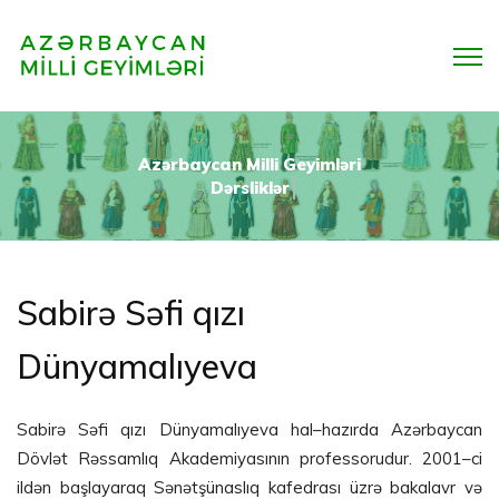
Azərbaycan Milli Geyimləri
Dərsliklər
Sabirə Səfi qızı
Dünyamalıyeva
Sabirə Səfi qızı Dünyamalıyeva hal–hazırda Azərbaycan
Dövlət Rəssamlıq Akademiyasının professorudur. 2001–ci
ildən başlayaraq Sənətşünaslıq kafedrası üzrə bakalavr və