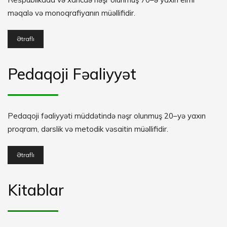
məqalə və monoqrafiyanın müəllifidir.
Ətraflı
Pedaqoji Fəaliyyət
Pedaqoji fəaliyyəti müddətində nəşr olunmuş 20–yə yaxın
proqram, dərslik və metodik vəsaitin müəllifidir.
Ətraflı
Kitablar