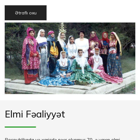
Ətraflı oxu
Elmi Fəaliyyət
Respublikada və xaricdə nəşr olunmuş 70–ə yaxın elmi