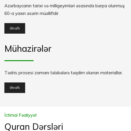
Azərbaycanın tarixi və milligeyimləri əsasında bərpa olunmuş
60-a yaxın əsərin müəllifidir.
Ətraflı
Mühazirələr
Tədris prosesi zamanı tələbələrə təqdim olunan materiallar.
Ətraflı
İctimai Fəaliyyət
Quran Dərsləri