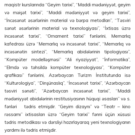
maqistr kurslarında “Geyim tarixi”, “Maddi mədəniyyət, geyim
və məişət tarixi”, “Maddi mədəniyyət və geyim tarixi”,
“İncəsənət əsərlərinin material və bərpa metodları”, “Təsviri
sənət əsərlərinin material və texnologiyası”, “İxtisas üzrə
incəsənət tarixi”, “Ornament tarixi” fənlərini, Memarlıq
kafedrası üzrə “Memarlıq və incəsənət tarixi”, “Memarlıq və
incəsənətin sintezi”, “Memarlıq abidələrinin tipologiyası”,
“Kompüter modelləşməsi” “Ali riyaziyyat”, “İnformatika”,
“Elmdə və təhsildə kompüter texnologiyası”, “Kompüter
qrafikası” fənlərini, Azərbaycan Turizm İnstitutunda isə
“Kulturologiya”, “Dinşünaslıq”, “İncəsənət tarixi”, “Azərbaycan
təsviri sənəti”, “Azərbaycan incəsənət tarixi”, “Maddi
mədəniyyət abidələrinin restitusiyasının hüquqi əsasları” və s.
fənləri tədris etmişdir. “Geyim dizaynı” və “Teatr – kino
rəssamı” ixtisasları üzrə “Geyim tarixi” fənni üçün xüsusi
tədris metodikası və dərsliyi hazırlayaraq yeni texnologiyanın
yardımı ilə tədris etmişdir.