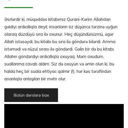
Əsrlərdir ki, müqəddəs kitabımız Qurani-Kərim Allahdan
gəldiyi ardıcıllıqla deyil, insanların öz düşüncə tərzinə uyğun
olaraq düzdüyü sıra ilə oxunur. Heç düşündünüzmü, əgər
Allah istəsəydi, bu kitabı bu sıra ilə göndərə bilərdi. Amma
istəmədi və nüzul sırası ilə göndərdi. Gəlin bir də bu kitabı,
Allahın göndərdiyi ardıcıllıqla oxuyaq. Məm oxudum,
suallarıma cavab aldım. Siz də oxuyun və əmin olun ki, bu
halda heç bir suala ehtiyac qalmır (!), hər kəs tərəfindən
asanlıqla anlaşılan bir mətn olur.
Bütün dərslərə bax