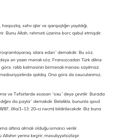
qsızlıq, səhv işlər və qarışıqlığın yayıldığı,
ir. Bunu Allah, rəhməti üzərinə borc qəbul etmişdir.
fı proqramlayaraq, idarə edən” deməkdir. Bu söz,
u ifadəyə ən yaxın mənalı söz, Fransızcadan Türk dilinə
a görə, rəbb kəlməsinin birmənalı mənası sayılmaz.
 məcburiyyətində qaldıq. Ona görə də oxucularımız,
ümə və Təfsirlərdə əsasən “oxu” deyə çevrilir. Burada
ladığını da payla” deməkdir. Beləliklə, bununla qəsd
 (8/87, Əla/1–13; 20–ci nəcm) bildiriləcəkdir. Biz buna
uma altına almalı olduğu ismarıcı verilir.
Allahın yerinə keçirir, məsuliyyətsizləşir.