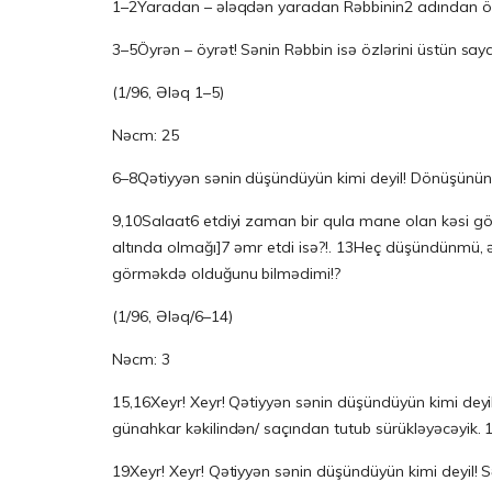
1–2Yaradan – ələqdən yaradan Rəbbinin2 adından öyr
3–5Öyrən – öyrət! Sənin Rəbbin isə özlərini üstün sa
(1/96, Ələq 1–5)
Nəcm: 25
6–8Qətiyyən sənin düşündüyün kimi deyil! Dönüşu
9,10Salaat6 etdiyi zaman bir qula mane olan kəsi görd
altında olmağı]7 əmr etdi isə?!. 13Heç düşündünm
görməkdə olduğunu bilmədimi!?
(1/96, Ələq/6–14)
Nəcm: 3
15,16Xeyr! Xeyr! Qətiyyən sənin düşündüyün kimi 
günahkar kəkilindən/ saçından tutub sürükləyəcəyik. 
19Xeyr! Xeyr! Qətiyyən sənin düşündüyün kimi deyi