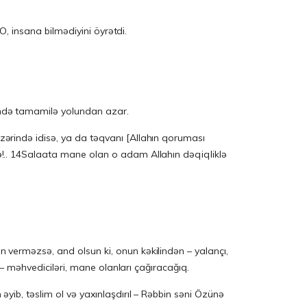
O, insana bilmədiyini öyrətdi.
̈yündə tamamilə yolundan azar.
üzərində idisə, ya da təqvanı [Allahın qoruması
̧sə!.. 14Salaata mane olan o adam Allahın dəqiqliklə
 verməzsə, and olsun ki, onun kəkilindən – yalançı,
– məhvediciləri, mane olanları çağıracağıq.
b, təslim ol və yaxınlaşdırıl – Rəbbin səni Özünə