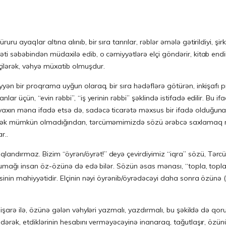
 ayaqlar altına alınıb, bir sıra tanrılar, rəblər əmələ gətirildiyi, şirk, ha
əti səbəbindən müdaxilə edib, o cəmiyyətlərə elçi göndərir, kitab endir
ilərək, vəhyə müxatib olmuşdur.
əyyən bir proqrama uyğun olaraq, bir sıra hədəflərə götürən, inkişa
nlar üçün, “evin rəbbi”, “iş yerinin rəbbi” şəklində istifadə edilir. B
ər yaxın məna ifadə etsə də, sadəcə ticarətə məxsus bir ifadə olduğun
 etmək mümkün olmadığından, tərcüməmimizdə sözü ərəbcə saxlamaq
r..
andırmaz. Bizim “öyrən/öyrət!” deyə çevirdiyimiz “iqra” sözü, Tərc
xumağı insan öz-özünə də edə bilər. Sözün əsas mənası, “topla, top
sinin mahiyyətidir. Elçinin nəyi öyrənib/öyrədəcəyi daha sonra özünə
 işarə ilə, özünə gələn vəhyləri yazmalı, yazdırmalı, bu şəkildə də qor
dərək, etdiklərinin hesabını verməyəcəyinə inanaraq, tağutlaşır, özünü 