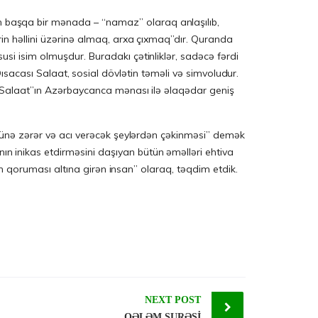
 başqa bir mənada – “namaz” olaraq anlaşılıb,
ərin həllini üzərinə almaq, arxa çıxmaq”dır. Quranda
si isim olmuşdur. Buradakı çətinliklər, sadəcə fərdi
. Qısacası Salaat, sosial dövlətin təməli və simvoludur.
 “Salaat”ın Azərbaycanca mənası ilə əlaqədar geniş
̈zünə zərər və acı verəcək şeylərdən çəkinməsi” demək
inikas etdirməsini daşıyan bütün əməlləri ehtiva
ahın qoruması altına girən insan” olaraq, təqdim etdik.
NEXT POST
QƏLƏM SURƏSİ