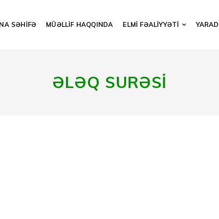
NA SƏHİFƏ
MÜƏLLİF HAQQINDA
ELMİ FƏALİYYƏTİ
YARADI
ƏLƏQ SURƏSİ