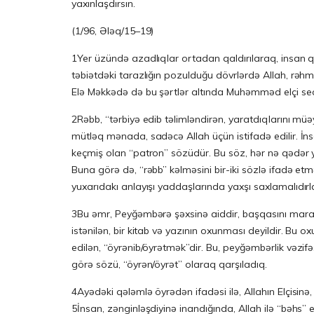
yaxınlaşdırsın.
(1/96, Ələq/15–19)
1Yer üzündə azadlıqlar ortadan qaldırılaraq, insan qüruru
təbiətdəki tarazlığın pozulduğu dövrlərdə Allah, rəhm
Elə Məkkədə də bu şərtlər altında Muhəmməd elçi seç
2Rəbb, “tərbiyə edib təlimləndirən, yaratdıqlarını mü
mütləq mənada, sadəcə Allah üçün istifadə edilir. İnsa
keçmiş olan “patron” sözüdür. Bu söz, hər nə qəd
Buna görə də, “rəbb” kəlməsini bir-iki sözlə ifadə
yuxarıdakı anlayışı yaddaşlarında yaxşı saxlamalıdırla
3Bu əmr, Peyğəmbərə şəxsinə aiddir, başqasını maraql
istənilən, bir kitab və yazının oxunması deyildir. Bu o
edilən, “öyrənib/öyrətmək”dir. Bu, peyğəmbərlik vəzifə
görə sözü, “öyrən/öyrət” olaraq qarşıladıq.
4Ayədəki qələmlə öyrədən ifadəsi ilə, Allahın Elçisinə,
5İnsan, zənginləşdiyinə inandığında, Allah ilə “bəhs” e