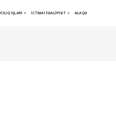
CILIQ İŞLƏRİ
İCTİMAİ FƏALİYYƏT
ƏLAQƏ