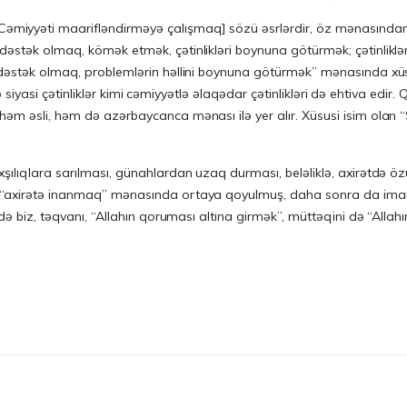
yyəti maarifləndirməyə çalışmaq] sözü əsrlərdir, öz mənasından
“dəstək olmaq, kömək etmək, çətinlikləri boynuna götürmək; çətinlikl
 dəstək olmaq, problemlərin həllini boynuna götürmək” mənasında xüsu
və siyasi çətinliklər kimi cəmiyyətlə əlaqədar çətinlikləri də ehtiva edir
 həm əsli, həm də azərbaycanca mənası ilə yer alır. Xüsusi isim olan
xşılıqlara sarılması, günahlardan uzaq durması, beləliklə, axirətdə o
ə “axirətə inanmaq” mənasında ortaya qoyulmuş, daha sonra da imanın 
rə də biz, təqvanı, “Allahın qoruması altına girmək”, müttəqini də “All