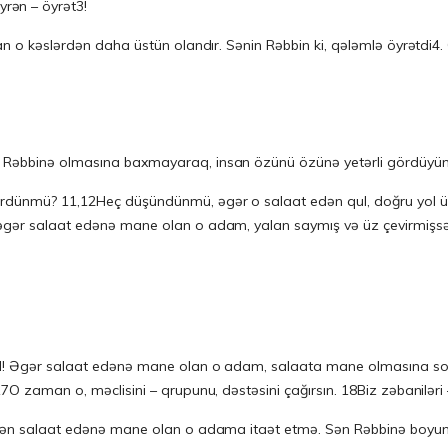
ən – öyrət3!
yan o kəslərdən daha üstün olandır. Sənin Rəbbin ki, qələmlə öyrətdi4. 
̈nün Rəbbinə olmasına baxmayaraq, insan özünü özünə yetərli gördu
ünmü? 11,12Heç düşündünmü, əgər o salaat edən qul, doğru yol 
ü, əgər salaat edənə mane olan o adam, yalan saymış və üz çevirmis
deyil! Əgər salaat edənə mane olan o adam, salaata mane olmasına son
17O zaman o, məclisini – qrupunu, dəstəsini çağırsın. 18Biz zəbaniləri 
l! Sən salaat edənə mane olan o adama itaət etmə. Sən Rəbbinə boyun əyi