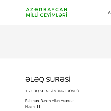
A
ƏLƏQ SURƏSİ
1. ƏLƏQ SURƏSİ MƏKKƏ DÖVRÜ
Rəhman, Rəhim Allah Adından
Nəcm: 11