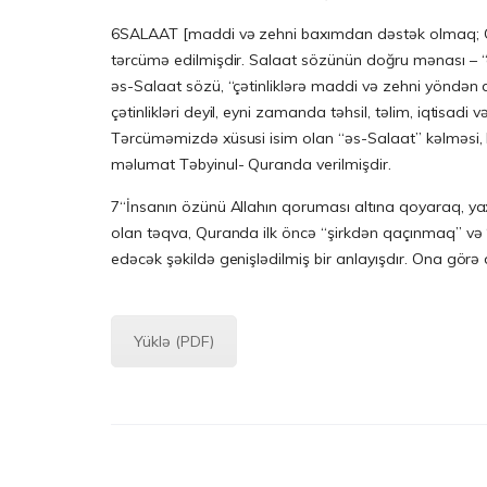
6SALAAT [maddi və zehni baxımdan dəstək olmaq; Cəmi
tərcümə edilmişdir. Salaat sözünün doğru mənası – 
əs-Salaat sözü, “çətinliklərə maddi və zehni yöndən
çətinlikləri deyil, eyni zamanda təhsil, təlim, iqtisadi 
Tərcüməmizdə xüsusi isim olan “əs-Salaat” kəlməsi,
məlumat Təbyinul- Quranda verilmişdir.
7“İnsanın özünü Allahın qoruması altına qoyaraq, ya
olan təqva, Quranda ilk öncə “şirkdən qaçınmaq” v
edəcək şəkildə genişlədilmiş bir anlayışdır. Ona gö
Yüklə (PDF)
Post