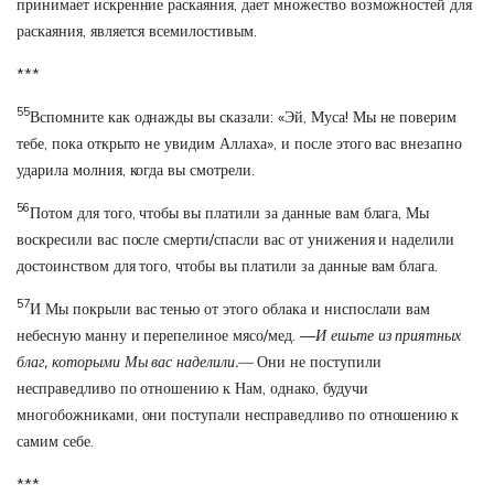
принимает искренние раскаяния, дает множество возможностей для
раскаяния, является всемилостивым.
***
55
Вспомните как однажды вы сказали: «Эй, Муса! Мы не поверим
тебе, пока открыто не увидим Аллаха», и после этого вас внезапно
ударила молния, когда вы смотрели.
56
Потом для того, чтобы вы платили за данные вам блага, Мы
воскресили вас после смерти/спасли вас от унижения и наделили
достоинством для того, чтобы вы платили за данные вам блага.
57
И Мы покрыли вас тенью от этого облака и ниспослали вам
небесную манну и перепелиное мясо/мед. —
И ешьте из приятных
благ, которыми Мы вас наделили.—
Они не поступили
несправедливо по отношению к Нам, однако, будучи
многобожниками, они поступали несправедливо по отношению к
самим себе.
***