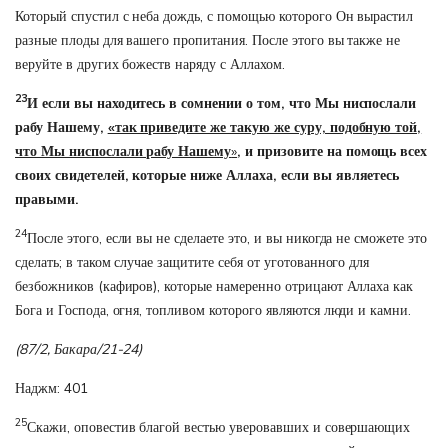
Который спустил с неба дождь, с помощью которого Он вырастил
разные плоды для вашего пропитания. После этого вы также не
веруйте в других божеств наряду с Аллахом.
23
И если вы находитесь в сомнении о том, что Мы ниспослали
рабу Нашему,
«так приведите же такую же суру, подобную той,
что Мы ниспослали рабу Нашему
»
, и призовите на помощь всех
своих свидетелей, которые ниже Аллаха, если вы являетесь
правыми.
24
После этого, если вы не сделаете это, и вы никогда не сможете это
сделать; в таком случае защитите себя от уготованного для
безбожников (кафиров), которые намеренно отрицают Аллаха как
Бога и Господа, огня, топливом которого являются люди и камни.
(87/2, Бакара/21-24)
Наджм: 401
25
Скажи, оповестив благой вестью уверовавших и совершающих