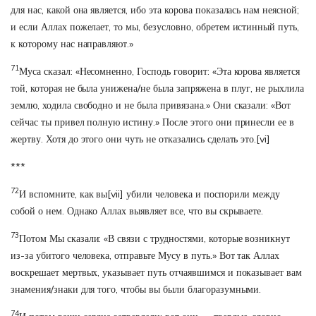
для нас, какой она является, ибо эта корова показалась нам неясной;
и если Аллах пожелает, то мы, безусловно, обретем истинный путь,
к которому нас направляют.»
71
Муса сказал: «Несомненно, Господь говорит: «Эта корова является
той, которая не была унижена/не была запряжена в плуг, не рыхлила
землю, ходила свободно и не была привязана.» Они сказали: «Вот
сейчас ты привел полную истину.» После этого они принесли ее в
жертву. Хотя до этого они чуть не отказались сделать это.
[vi]
***
72
И вспомните, как вы
[vii]
убили человека и поспорили между
собой о нем. Однако Аллах выявляет все, что вы скрываете.
73
Потом Мы сказали: «В связи с трудностями, которые возникнут
из-за убитого человека, отправьте Мусу в путь.» Вот так Аллах
воскрешает мертвых, указывает путь отчаявшимся и показывает вам
знамения/знаки для того, чтобы вы были благоразумными.
74