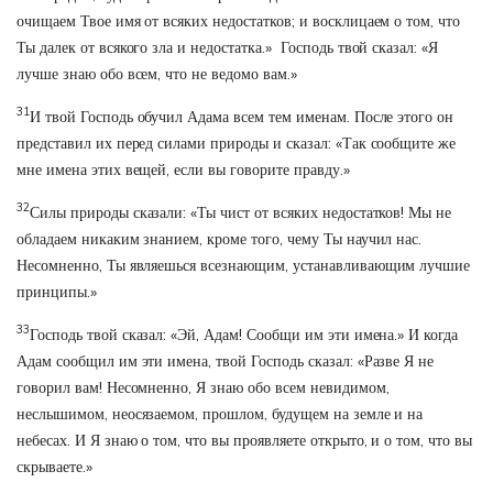
очищаем Твое имя от всяких недостатков; и восклицаем о том, что
Ты далек от всякого зла и недостатка.» Господь твой сказал: «Я
лучше знаю обо всем, что не ведомо вам.»
31
И твой Господь обучил Адама всем тем именам. После этого он
представил их перед силами природы и сказал: «Так сообщите же
мне имена этих вещей, если вы говорите правду.»
32
Силы природы сказали: «Ты чист от всяких недостатков! Мы не
обладаем никаким знанием, кроме того, чему Ты научил нас.
Несомненно, Ты являешься всезнающим, устанавливающим лучшие
принципы.»
33
Господь твой сказал: «Эй, Адам! Сообщи им эти имена.» И когда
Адам сообщил им эти имена, твой Господь сказал: «Разве Я не
говорил вам! Несомненно, Я знаю обо всем невидимом,
неслышимом, неосязаемом, прошлом, будущем на земле и на
небесах. И Я знаю о том, что вы проявляете открыто, и о том, что вы
скрываете.»