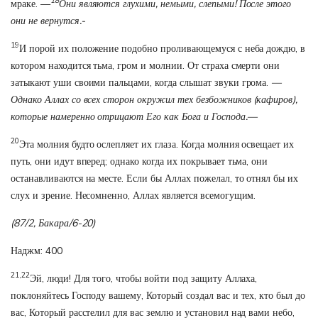
18
мраке. —
Они являются глухими, немыми, слепыми! После этого
они не вернутся.-
19
И порой их положение подобно проливающемуся с неба дождю, в
котором находится тьма, гром и молнии. От страха смерти они
затыкают уши своими пальцами, когда слышат звуки грома.
—
Однако Аллах со всех сторон окружил тех безбожников (кафиров),
которые намеренно отрицают Его как Бога и Господа.—
20
Эта молния будто ослепляет их глаза. Когда молния освещает их
путь, они идут вперед; однако когда их покрывает тьма, они
останавливаются на месте. Если бы Аллах пожелал, то отнял бы их
слух и зрение. Несомненно, Аллах является всемогущим.
(87/2, Бакара/6-20)
Наджм: 400
21,22
Эй, люди! Для того, чтобы войти под защиту Аллаха,
поклоняйтесь Господу вашему, Который создал вас и тех, кто был до
вас, Который расстелил для вас землю и установил над вами небо,