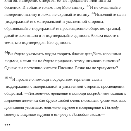
книгой, намеренно отвергает ее. Не продавайте Мои аяты за
42
бесценок. И войдите только под Мою защиту.
И не смешивайте
43
намеренно истину и ложь, не скрывайте истину.
Исполняйте салят
[поддерживайте с материальной и умственной стороны;
образовывайте-поддерживайте просвещающие общество органы],
давайте закят/налоги и подтверждайте единость Аллаха вместе с
теми, кто подтверждает Его единость.
44
Вы будете указывать людям творить благие дела/быть хорошими
людьми, а сами вы не будете придавать этому никакого значения?
Однако вы постоянно читаете Писание. Разве вы не уразумеете?
45,46
И просите о помощи посредством терпения, салята
[поддержания с материальной и умственной стороны; просвещения
общества].
—Несомненно, прошение о помощи посредством салята и
терпения является для других людей очень сложным, кроме тех, кто
проявляют уважение, поистине веруют в возвращение к Господу
своему и искренне веруют в встречу с Господом своим.—
***