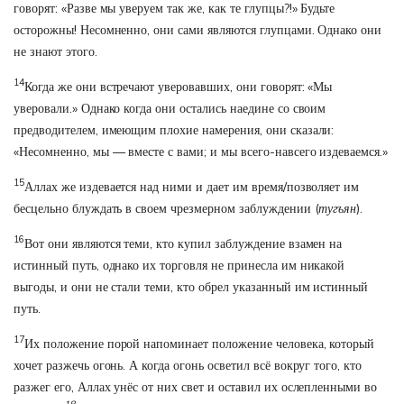
говорят: «Разве мы уверуем так же, как те глупцы?!» Будьте
осторожны! Несомненно, они сами являются глупцами. Однако они
не знают этого.
14
Когда же они встречают уверовавших, они говорят: «Мы
уверовали.» Однако когда они остались наедине со своим
предводителем, имеющим плохие намерения, они сказали:
«Несомненно, мы — вместе с вами; и мы всего-навсего издеваемся.»
15
Аллах же издевается над ними и дает им время/позволяет им
бесцельно блуждать в своем чрезмерном заблуждении (
тугъян
).
16
Вот они являются теми, кто купил заблуждение взамен на
истинный путь, однако их торговля не принесла им никакой
выгоды, и они не стали теми, кто обрел указанный им истинный
путь.
17
Их положение порой напоминает положение человека, который
хочет разжечь огонь. А когда огонь осветил всё вокруг того, кто
разжег его, Аллах унёс от них свет и оставил их ослепленными во