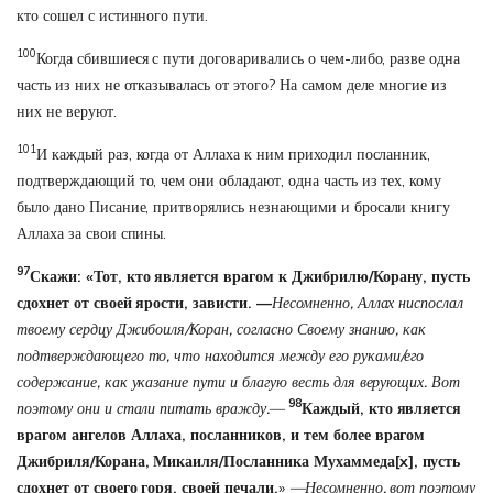
кто сошел с истинного пути.
100
Когда сбившиеся с пути договаривались о чем-либо, разве одна
часть из них не отказывалась от этого? На самом деле многие из
них не веруют.
101
И каждый раз, когда от Аллаха к ним приходил посланник,
подтверждающий то, чем они обладают, одна часть из тех, кому
было дано Писание, притворялись незнающими и бросали книгу
Аллаха за свои спины.
97
Скажи: «Тот, кто является врагом к Джибрилю/Корану, пусть
сдохнет от своей ярости, зависти. —
Несомненно, Аллах ниспослал
твоему сердцу Джибоиля/Коран, согласно Своему знанию, как
подтверждающего то, что находится между его руками/его
содержание, как указание пути и благую весть для верующих. Вот
98
поэтому они и стали питать вражду.—
Каждый, кто является
врагом ангелов Аллаха, посланников, и тем более врагом
Джибриля/Корана, Микаиля/Посланника Мухаммеда
[x]
, пусть
сдохнет от своего горя, своей печали.
»
—Несомненно, вот поэтому