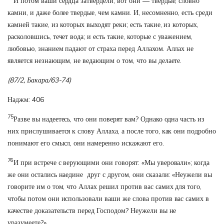
И потом ваши сердца затвердели; вот они — твердые, словно
камни, и даже более твердые, чем камни. И, несомненно, есть среди
камней такие, из которых выходят реки; есть такие, из которых,
расколовшись, течет вода; и есть такие, которые с уважением,
любовью, знанием падают от страха перед Аллахом. Аллах не
является незнающим, не ведающим о том, что вы делаете.
(87/2, Бакара/63-74)
Наджм: 406
75
Разве вы надеетесь, что они поверят вам? Однако одна часть из
них прислушивается к слову Аллаха, а после того, как они подробно
понимают его смысл, они намеренно искажают его.
76
И при встрече с верующими они говорят: «Мы уверовали»; когда
же они остались наедине друг с другом, они сказали: «Неужели вы
говорите им о том, что Аллах решил против вас самих для того,
чтобы потом они использовали ваши же слова против вас самих в
качестве доказательств перед Господом? Неужели вы не
уразумеете?»