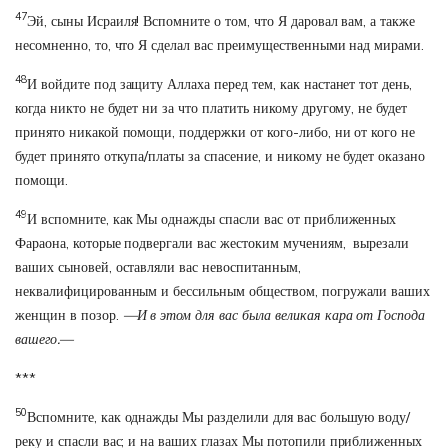
47
Эй, сыны Исраиля! Вспомните о том, что Я даровал вам, а также
несомненно, то, что Я сделал вас преимущественными над мирами.
48
И войдите под защиту Аллаха перед тем, как настанет тот день,
когда никто не будет ни за что платить никому другому, не будет
принято никакой помощи, поддержки от кого-либо, ни от кого не
будет принято откупа/платы за спасение, и никому не будет оказано
помощи.
49
И вспомните, как Мы однажды спасли вас от приближенных
Фараона, которые подвергали вас жестоким мучениям, вырезали
ваших сыновей, оставляли вас невоспитанным,
неквалифицированным и бессильным обществом, погружали ваших
женщин в позор.
—И в этом для вас была великая кара от Господа
вашего.—
***
50
Вспомните, как однажды Мы разделили для вас большую воду/
реку и спасли вас; и на ваших глазах Мы потопили приближенных