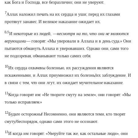
как Бога и Господа, все безразлично; они не уверуют.
7
Аллах наложил печать на их сердца и уши; перед их глазами
протянут занавес. И великое наказание ожидает их.
8,9
И некоторые из людей,
—несмотря на то, что они не являются
верующими—
говорят: «Мы уверовали в Аллаха и в день суда.» Они
пытаются обмануть Аллаха и уверовавших. Однако они, сами того
не подозревая, обманывают только самих себя.
10
Их сердца охвачены болезнью, их рассуждения являются
искаженными, и Аллах приумножил их болезнь/их заблуждение. И
в связи с тем, что они лгут, их ожидает мучительное наказание.
11
Когда говорят им: «Не творите смуту на земле», они говорят: «Мы
только исправляем.»
12
Будьте осторожны! Несомненно, они являются теми, кто творят
смуту/беспорядок, однако сами этого не осознают.
13
И когда им говорят: «Уверуйте так же, как остальные люди», они