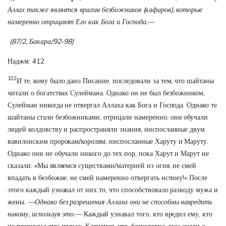
Аллах также является врагом безбожников (кафиров), которые
намеренно отрицают Его как Бога и Господа.—
(87/2, Бакара/92-98)
Наджм: 412
102
И те, кому было дано Писание, последовали за тем, что шайтаны
читали о богатствах Сулеймана. Однако он не был безбожником,
Сулейман никогда не отвергал Аллаха как Бога и Господа. Однако те
шайтаны стали безбожниками, отрицали намеренно; они обучали
людей колдовству и распространяли знания, ниспосланные двум
вавилонским пророкам/королям, ниспосланные Харуту и Маруту.
Однако они не обучали никого до тех пор, пока Харут и Марут не
сказали: «Мы являемся существами/материей из огня, не смей
впадать в безбожие, не смей намеренно отвергать истину!» После
этого каждый узнавал от них то, что способствовало разводу мужа и
жены.
—Однако без разрешения Аллаха они не способны навредить
никому, используя это.—
Каждый узнавал того, кто вредил ему, кто