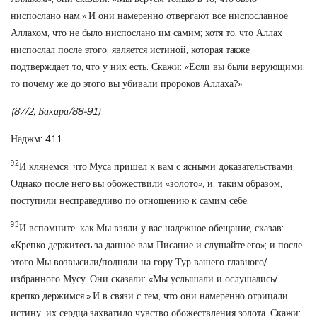
ниспослано нам.» И они намеренно отвергают все ниспосланное
Аллахом, что не было ниспослано им самим; хотя то, что Аллах
ниспослал после этого, является истиной, которая также
подтверждает то, что у них есть. Скажи: «Если вы были верующими,
то почему же до этого вы убивали пророков Аллаха?»
(87/2, Бакара/88-91)
Наджм: 411
92
И клянемся, что Муса пришел к вам с ясными доказательствами.
Однако после него вы обожествили «золото», и, таким образом,
поступили несправедливо по отношению к самим себе.
93
И вспомните, как Мы взяли у вас надежное обещание, сказав:
«Крепко держитесь за данное вам Писание и слушайте его»; и после
этого Мы возвысили/подняли на гору Тур вашего главного/
избранного Мусу. Они сказали: «Мы услышали и ослушались/
крепко держимся.» И в связи с тем, что они намеренно отрицали
истину, их сердца захватило чувство обожествления золота. Скажи: