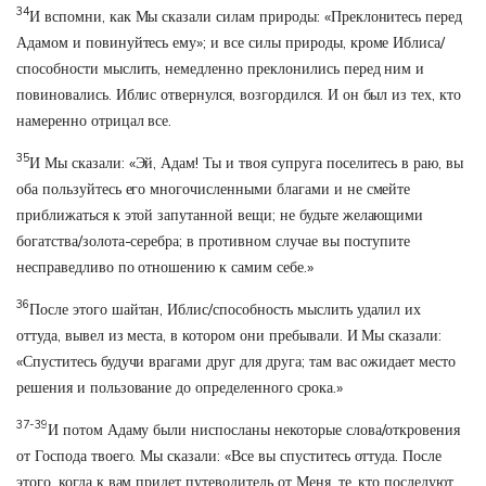
34
И вспомни, как Мы сказали силам природы: «Преклонитесь перед
Адамом и повинуйтесь ему»; и все силы природы, кроме Иблиса/
способности мыслить, немедленно преклонились перед ним и
повиновались. Иблис отвернулся, возгордился. И он был из тех, кто
намеренно отрицал все.
35
И Мы сказали: «Эй, Адам! Ты и твоя супруга поселитесь в раю, вы
оба пользуйтесь его многочисленными благами и не смейте
приближаться к этой запутанной вещи; не будьте желающими
богатства/золота-серебра; в противном случае вы поступите
несправедливо по отношению к самим себе.»
36
После этого шайтан, Иблис/способность мыслить удалил их
оттуда, вывел из места, в котором они пребывали. И Мы сказали:
«Спуститесь будучи врагами друг для друга; там вас ожидает место
решения и пользование до определенного срока.»
37-39
И потом Адаму были ниспосланы некоторые слова/откровения
от Господа твоего. Мы сказали: «Все вы спуститесь оттуда. После
этого, когда к вам придет путеводитель от Меня, те, кто последуют