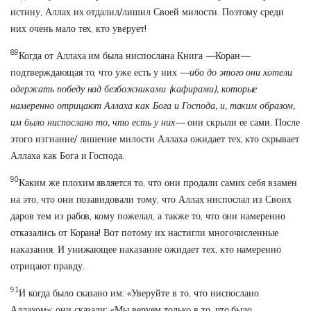
истину, Аллах их отдалил/лишил Своей милости. Поэтому среди
них очень мало тех, кто уверует!
89
Когда от Аллаха им была ниспослана Книга
—
Коран
—
подтверждающая то, что уже есть у них
—ибо до этого они хотели
одержать победу над безбожниками (кафирами),
которые
намеренно отрицают Аллаха как Бога и Господа, и, таким образом,
им было ниспослано то, что есть у них—
они скрыли ее сами. После
этого изгнание/ лишение милости Аллаха ожидает тех, кто скрывает
Аллаха как Бога и Господа.
90
Каким же плохим является то, что они продали самих себя взамен
на это, что они позавидовали тому, что Аллах ниспослал из Своих
даров тем из рабов, кому пожелал, а также то, что они намеренно
отказались от Корана! Вот потому их настигли многочисленные
наказания. И унижающее наказание ожидает тех, кто намеренно
отрицают правду.
91
И когда было сказано им: «Уверуйте в то, что ниспослано
Аллахом»; они сказали: «Мы веруем только в то, что было