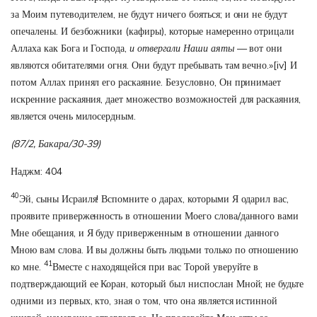
за Моим путеводителем, не будут ничего бояться; и они не будут
опечалены. И безбожники (кафиры), которые намеренно отрицали
Аллаха как Бога и Господа,
и отвергали Наши аяты
— вот они
являются обитателями огня. Они будут пребывать там вечно.»
[iv]
И
потом Аллах принял его раскаяние. Безусловно, Он принимает
искренние раскаяния, дает множество возможностей для раскаяния,
является очень милосердным.
(87/2, Бакара/30-39)
Наджм: 404
40
Эй, сыны Исраиля! Вспомните о дарах, которыми Я одарил вас,
проявите приверженность в отношении Моего слова/данного вами
Мне обещания, и Я буду приверженным в отношении данного
Мною вам слова. И вы должны быть людьми только по отношению
41
ко мне.
Вместе с находящейся при вас Торой уверуйте в
подтверждающий ее Коран, который был ниспослан Мной; не будьте
одними из первых, кто, зная о том, что она является истинной