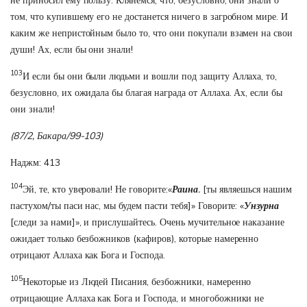
не приносил ему пользу. Клянемся, что, безусловно, они знали о
том, что купившему его не достанется ничего в загробном мире. И
каким же непристойным было то, что они покупали взамен на свои
души! Ах, если бы они знали!
103
И если бы они были людьми и вошли под защиту Аллаха, то,
безусловно, их ожидала бы благая награда от Аллаха. Ах, если бы
они знали!
(87/2, Бакара/99-103)
Наджм: 413
104
Эй, те, кто уверовали! Не говорите:«
Раина
.
[ты являешься нашим
пастухом/ты паси нас, мы будем пасти тебя]» Говорите: «
Унзурна
[следи за нами]», и прислушайтесь. Очень мучительное наказание
ожидает только безбожников (кафиров), которые намеренно
отрицают Аллаха как Бога и Господа.
105
Некоторые из Людей Писания, безбожники, намеренно
отрицающие Аллаха как Бога и Господа, и многобожники не