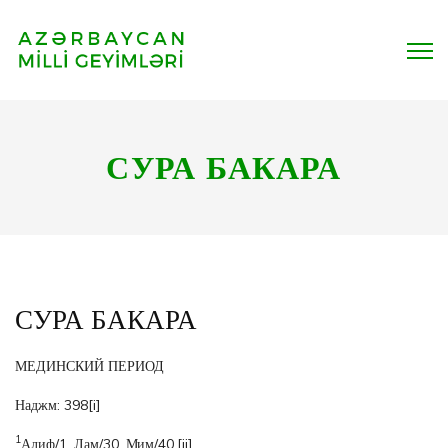
СУРА БАКАРА
СУРА БАКАРА
МЕДИНСКИЙ ПЕРИОД
Наджм: 398
[i]
1
Алиф/1, Лам/30, Мим/40.
[ii]