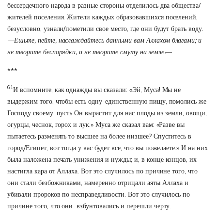
бессердечного народа в разные стороны отделилось два общества/
жителей поселения. Жители каждых образовавшихся поселений,
безусловно, узнали/пометили свое место, где они будут брать воду.
—Ешьте, пейте, наслаждайтесь данными вам Аллахом благами; и
не творите беспорядки, и не творите смуту на земле.—
***
61
И вспомните, как однажды вы сказали: «Эй, Муса! Мы не
выдержим того, чтобы есть одну-единственную пищу, помолись же
Господу своему, пусть Он вырастит для нас плоды из земли, овощи,
огурцы, чеснок, горох и лук.» Муса же сказал вам: «Разве вы
пытаетесь разменять то высшее на более низшее? Спуститесь в
город/Египет, вот тогда у вас будет все, что вы пожелаете.» И на них
была наложена печать унижения и нужды; и, в конце концов, их
настигла кара от Аллаха. Вот это случилось по причине того, что
они стали безбожниками, намеренно отрицали аяты Аллаха и
убивали пророков по несправедливости. Вот это случилось по
причине того, что они взбунтовались и перешли черту.