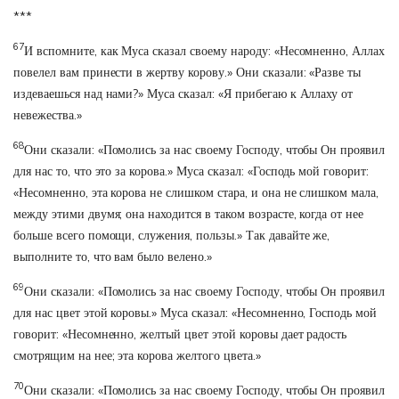
***
67
И вспомните, как Муса сказал своему народу: «Несомненно, Аллах
повелел вам принести в жертву корову.» Они сказали: «Разве ты
издеваешься над нами?» Муса сказал: «Я прибегаю к Аллаху от
невежества.»
68
Они сказали: «Помолись за нас своему Господу, чтобы Он проявил
для нас то, что это за корова.» Муса сказал: «Господь мой говорит:
«Несомненно, эта корова не слишком стара, и она не слишком мала,
между этими двумя; она находится в таком возрасте, когда от нее
больше всего помощи, служения, пользы.» Так давайте же,
выполните то, что вам было велено.»
69
Они сказали: «Помолись за нас своему Господу, чтобы Он проявил
для нас цвет этой коровы.» Муса сказал: «Несомненно, Господь мой
говорит: «Несомненно, желтый цвет этой коровы дает радость
смотрящим на нее; эта корова желтого цвета.»
70
Они сказали: «Помолись за нас своему Господу, чтобы Он проявил