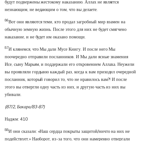
будут подвержены жестокому наказанию. Аллах не является
незнающим, не ведающим о том, что вы делаете.
86
Вот они являются теми, кто продал загробный мир взамен на
обычную земную жизнь. После этого для них не будет смягчено
наказание, и не будет им оказано помощи.
87
И клянемся, что Мы дали Мусе Книгу. И после него Мы
поочередно отправили посланников. И Мы дали ясные знамения
Исе, сыну Марьям, и поддержали его откровением Аллаха. Неужели
вы проявляли гордыню каждый раз, когда к вам приходил очередной
посланник, который говорил то, что не нравилось вам?! И после
этого вы отвергли одну часть из них, и другую часть из них вы
убивали.
(87/2, Бакара/83-87)
Наджм: 410
88
И они сказали: «Наш сердца покрыты защитой/ничто на них не
подействует.» Наоборот, из-за того, что они намеренно отвергали