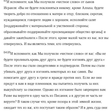
83
И вспомните, как Мы получили «честное слово» от сынов
Исраиля: «Вы не будете поклоняться никому, кроме Аллаха, будете
творить добро по отношению к матери и отцу, близким, сиротам,
нуждающимся; говорите людям о хорошем, исполняйте салят
[поддерживайте с материальной и умственной стороны;
образовывайте-поддерживайте просвещающие общество органы] и
давайте закят/налоги.» После этого, кроме малой части из вас, все вы
отвернулись. И вы являетесь теми, кто отвернулись.
84,85
И вспомните, как Мы получили «честное слово» от вас: «Вы не
будете проливать кровь друг друга, не будете изгонять друг друга.»
После этого вы стали свидетелями и подтвердили. Потом вы стали
убивать друг друга и изгонять некоторых из вас самих. Вы
помогаете друг другу в грехе и вражде против них. Если же они
придут к вам в виде пленников, вы пытаетесь получить за них
выкуп/плату за спасение. Однако их изгнание было запрещено вам.
Разве вы веруете в одну часть из Писания, а в другую ее часть не
веруете? В таком случае что, кроме позора в этой земной жизни,
ожидает тех из вас, кто поступает таким образом? И в день суда они