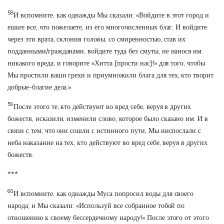
58
И вспомните, как однажды Мы сказали: «Войдите в этот город и
ешьте все, что пожелаете, из его многочисленных благ. И войдите
через эти врата, склонив головы, со смиренностью, став их
подданными/гражданами, войдите туда без смуты, не нанося им
никакого вреда; и говорите «Хитта [прости нас]!» для того, чтобы
Мы простили ваши грехи и приумножили блага для тех, кто творит
добрые-благие дела.»
59
После этого те, кто действуют во вред себе, веруя в других
божеств, исказили, изменили слово, которое было сказано им. И в
связи с тем, что они сошли с истинного пути, Мы ниспослали с
неба наказание на тех, кто действуют во вред себе, веруя в других
божеств.
***
60
И вспомните, как однажды Муса попросил воды для своего
народа; и Мы сказали: «Используй все собранное тобой по
отношению к своему бессердечному народу!» После этого от этого