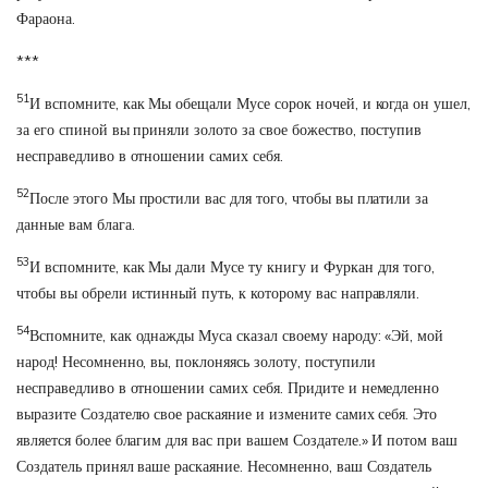
Фараона.
***
51
И вспомните, как Мы обещали Мусе сорок ночей, и когда он ушел,
за его спиной вы приняли золото за свое божество, поступив
несправедливо в отношении самих себя.
52
После этого Мы простили вас для того, чтобы вы платили за
данные вам блага.
53
И вспомните, как Мы дали Мусе ту книгу и Фуркан для того,
чтобы вы обрели истинный путь, к которому вас направляли.
54
Вспомните, как однажды Муса сказал своему народу: «Эй, мой
народ! Несомненно, вы, поклоняясь золоту, поступили
несправедливо в отношении самих себя. Придите и немедленно
выразите Создателю свое раскаяние и измените самих себя. Это
является более благим для вас при вашем Создателе.» И потом ваш
Создатель принял ваше раскаяние. Несомненно, ваш Создатель