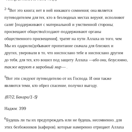
2-4
Вот это книга; нет в ней никакого сомнения; она является
путеводителем для тех, кто в безлюдных местах веруют, исполняют
салят [поддерживают с материальной и умственной стороны;
просвещают общество/создают-поддерживают органы
общественного просвещения], тратят на пути Аллаха из того, чем
Мы их одарили/добывают пропитание сначала для близких и
других, уверовали в то, что ниспослано тебе и ниспослано другим
до тебя, для тех, кто вошел под защиту Аллаха
—ибо они, безусловно,
также веруют в загробный мир—
.
5
Вот эти следуют путеводителю от их Господа. И они также
являются теми, кто обрел спасение, получил выгоду.
(87/2, Бакара/1-5)
Наджм: 399
6
Будешь ли ты их предупреждать или не будешь, несомненно, для
этих безбожников (кафиров), которые намеренно отрицают Аллаха