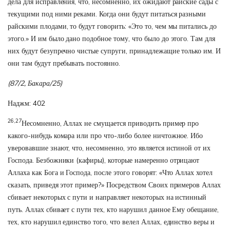
дела для исправления, что, несомненно, их ожидают райские сады с
текущими под ними реками. Когда они будут питаться разными
райскими плодами, то будут говорить: «Это то, чем мы питались до
этого.» И им было дано подобное тому, что было до этого. Там для
них будут безупречно чистые супруги, принадлежащие только им. И
они там будут пребывать постоянно.
(87/2, Бакара/25)
Наджм: 402
26,27
Несомненно, Аллах не смущается приводить пример про
какого-нибудь комара или про что-либо более ничтожное. Ибо
уверовавшие знают, что, несомненно, это является истиной от их
Господа. Безбожники (кафиры), которые намеренно отрицают
Аллаха как Бога и Господа, после этого говорят: «Что Аллах хотел
сказать, приведя этот пример?» Посредством Своих примеров Аллах
сбивает некоторых с пути и направляет некоторых на истинный
путь. Аллах сбивает с пути тех, кто нарушил данное Ему обещание,
тех, кто нарушил единство того, что велел Аллах, единство веры и