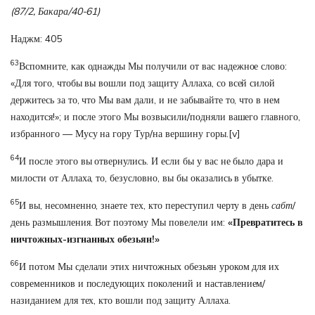
(87/2, Бакара/40-61)
Наджм: 405
63
Вспомните, как однажды Мы получили от вас надежное слово:
«Для того, чтобы вы вошли под защиту Аллаха, со всей силой
держитесь за то, что Мы вам дали, и не забывайте то, что в нем
находится!»; и после этого Мы возвысили/подняли вашего главного,
избранного — Мусу на гору Тур/на вершину горы.
[v]
64
И после этого вы отвернулись. И если бы у вас не было дара и
милости от Аллаха, то, безусловно, вы бы оказались в убытке.
65
И вы, несомненно, знаете тех, кто переступил черту в день
сабт
/
день размышления. Вот поэтому Мы повелели им:
«Превратитесь в
ничтожных-изгнанных обезьян!»
66
И потом Мы сделали этих ничтожных обезьян уроком для их
современников и последующих поколений и наставлением/
назиданием для тех, кто вошли под защиту Аллаха.