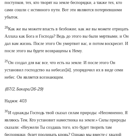
поступков, тех, кто творят на земле беспорядки, а также тех, кто
сами сошли с истинного пути. Вот эти являются потерпевшими
убыток.
28
Как же вы можете впасть в безбожие, как же вы можете отрицать
Аллаха как Бога и Господа? Ведь до этого вы были мертвыми, и Он
дал вам жизнь. После этого Он умертвит вас, и потом воскресит. И
после этого вы будете возвращены к Нему.
29
Он создал для вас все, что есть на земле. И после этого Он
установил господство на небесах
[iii]
, упорядочил их в виде семи
небес. Он является всезнающим.
(87/2, Бакара/26-29)
Наджм: 403
30
И однажды Господь твой сказал силам природы: «Несомненно, Я
являюсь Тем, Кто установит наместника на земле.» Силы природы
сказали: «Неужели Ты создашь того, кто будет творить там
беспорядки, будет проливать кровь? Однако мы вместе с хвалой