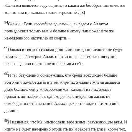
«Если вы являетесь верующими, то каким же безобразным является
то, что вам приказывает ваше верование!»
[ix]
94
Скажи: «Если
«последнее пристанище»
рядом с Аллахом
принадлежит только вам и больше никому, так пожелайте же
немедленного наступления смерти.»
95
Однако в связи со своими деяниями они до последнего не будут
желать своей смерти. Аллах прекрасно знает тех, кто поступил
несправедливо по отношению к самим себе.
96
И ты, безусловно, обнаружишь, что среди всех людей больше
всего они желают жить в этом мире; их желание жизни является
даже больше, чем у многобожников. Каждый из них желает
прожить до тысячи лет; однако долголетие/долгая жизнь не
освободит их от наказания. Аллах прекрасно видит все, что они
делают.
99
И клянемся, что Мы ниспослали тебе ясные, разъясняющие аяты. И
никто не будет намеренно отрицать их и закрывать глаза, кроме тех,