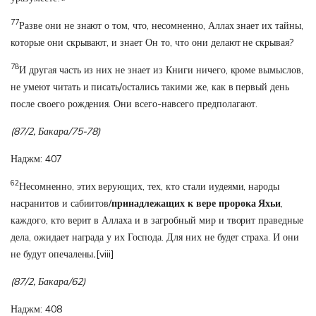
77
Разве они не знают о том, что, несомненно, Аллах знает их тайны,
которые они скрывают, и знает Он то, что они делают не скрывая?
78
И другая часть из них не знает из Книги ничего, кроме вымыслов,
не умеют читать и писать/остались такими же, как в первый день
после своего рождения. Они всего-навсего предполагают.
(87/2, Бакара/75-78)
Наджм: 407
62
Несомненно, этих верующих, тех, кто стали иудеями, народы
насранитов и сабиитов/
принадлежащих к вере пророка Яхьи
,
каждого, кто верит в Аллаха и в загробный мир и творит праведные
дела, ожидает награда у их Господа. Для них не будет страха. И они
не будут опечалены
.
[viii]
(87/2, Бакара/62)
Наджм: 408