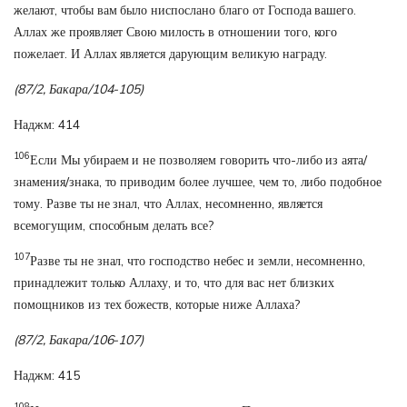
желают, чтобы вам было ниспослано благо от Господа вашего.
Аллах же проявляет Свою милость в отношении того, кого
пожелает. И Аллах является дарующим великую награду.
(87/2, Бакара/104-105)
Наджм: 414
106
Если Мы убираем и не позволяем говорить что-либо из аята/
знамения/знака, то приводим более лучшее, чем то, либо подобное
тому. Разве ты не знал, что Аллах, несомненно, является
всемогущим, способным делать все?
107
Разве ты не знал, что господство небес и земли, несомненно,
принадлежит только Аллаху, и то, что для вас нет близких
помощников из тех божеств, которые ниже Аллаха?
(87/2, Бакара/106-107)
Наджм: 415
108