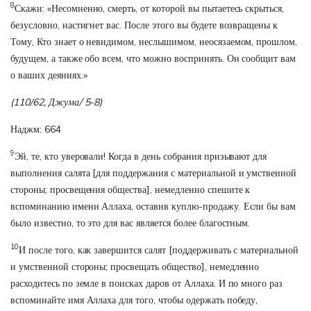
8
Скажи: «Несомненно, смерть, от которой вы пытаетесь скрыться,
безусловно, настигнет вас. После этого вы будете возвращены к
Тому, Кто знает о невидимом, неслышимом, неосязаемом, прошлом,
будущем, а также обо всем, что можно воспринять. Он сообщит вам
о ваших деяниях.»
(110/62, Джума/ 5-8)
Наджм: 664
9
Эй, те, кто уверовали! Когда в день собрания призывают для
выполнения салята [для поддержания с материальной и умственной
стороны; просвещения общества], немедленно спешите к
вспоминанию имени Аллаха, оставив куплю-продажу. Если бы вам
было известно, то это для вас является более благостным.
10
И после того, как завершится салят [поддерживать с материальной
и умственной стороны; просвещать общество], немедленно
расходитесь по земле в поисках даров от Аллаха. И по много раз
вспоминайте имя Аллаха для того, чтобы одержать победу,