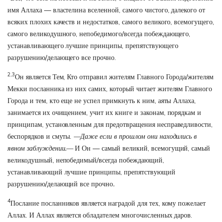
имя Аллаха — властелина вселенной, самого чистого, далекого от
всяких плохих качеств и недостатков, самого великого, всемогущего,
самого великодушного, непобедимого/всегда побеждающего,
устанавливающего лучшие принципы, препятствующего
разрушению/делающего все прочно.
2,3
Он является Тем, Кто отправил жителям Главного Города/жителям
Мекки посланника из них самих, который читает жителям Главного
Города и тем, кто еще не успел примкнуть к ним, аяты Аллаха,
занимается их очищением, учит их книге и законам, порядкам и
принципам, установленным для предотвращения несправедливости,
беспорядков и смуты.
—Даже если в прошлом они находились в
явном заблуждении.—
И Он — самый великий, всемогущий, самый
великодушный, непобедимый/всегда побеждающий,
устанавливающий лучшие принципы, препятствующий
разрушению/делающий все прочно
.
4
Послание посланников является наградой для тех, кому пожелает
Аллах. И Аллах является обладателем многочисленных даров.