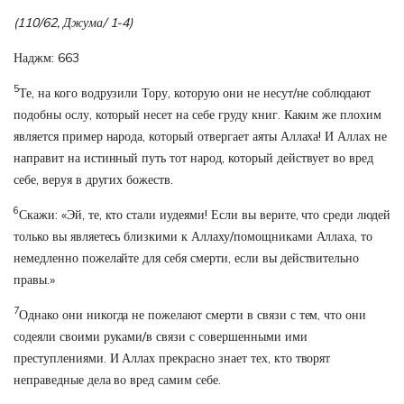
(110/62, Джума/ 1-4)
Наджм: 663
5
Те, на кого водрузили Тору, которую они не несут/не соблюдают
подобны ослу, который несет на себе груду книг. Каким же плохим
является пример народа, который отвергает аяты Аллаха! И Аллах не
направит на истинный путь тот народ, который действует во вред
себе, веруя в других божеств.
6
Скажи: «Эй, те, кто стали иудеями! Если вы верите, что среди людей
только вы являетесь близкими к Аллаху/помощниками Аллаха, то
немедленно пожелайте для себя смерти, если вы действительно
правы.»
7
Однако они никогда не пожелают смерти в связи с тем, что они
содеяли своими руками/в связи с совершенными ими
преступлениями. И Аллах прекрасно знает тех, кто творят
неправедные дела во вред самим себе.