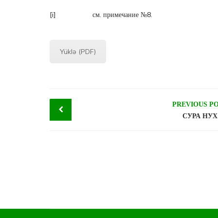
[i]
см. примечание №8.
Yüklə (PDF)
Post
PREVIOUS P
СУРА НУХ
navigation