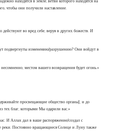
адежно находятся в земле, ветви которого находятся на
ого, чтобы они получили наставление.
 действуют во вред себе, веруя в других божеств. И
 будут подвергнуты изменению/разрушению? Они войдут в
, несомненно, местом вашего возвращения будет огонь.»
держивайте просвещающие общество органы], и до
из тех благ, которыми Мы одарили вас.»
вас. И Аллах дал в ваше распоряжение/создал с
ие реки. Постоянно вращающиеся Солнце и Луну также