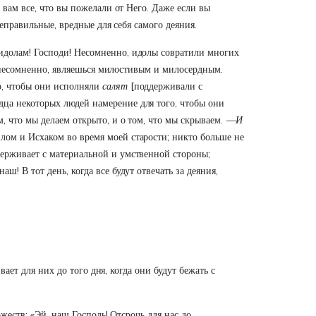
 вам все, что вы пожелали от Него. Даже если вы
неправильные, вредные для себя самого деяния.
идолам! Господи! Несомненно, идолы совратили многих
ы, несомненно, являешься милостивым и милосердным.
о, чтобы они исполняли
салят
[поддерживали с
ца некоторых людей намерение для того, чтобы они
, что мы делаем открыто, и о том, что мы скрываем.
—И
лом и Исхаком во время моей старости; никто больше не
ерживает с материальной и умственной стороны;
! В тот день, когда все будут отвечать за деяния,
вает для них до того дня, когда они будут бежать с
ожеств: «Эй, наш Господь! Отсрочь для нас до