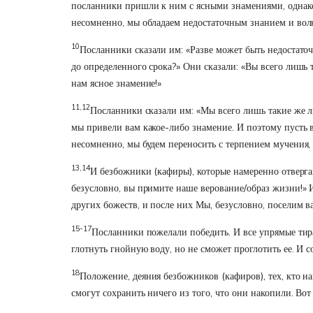
посланники пришли к ним с ясными знамениями, однако 
несомненно, мы обладаем недостаточным знанием и волн
10
Посланники сказали им: «Разве может быть недостаточ
до определенного срока?» Они сказали: «Вы всего лишь т
нам ясное знамение!»
11,12
Посланники сказали им: «Мы всего лишь такие же лю
мы привели вам какое-либо знамение. И поэтому пусть в
несомненно, мы будем переносить с терпением мучения, к
13,14
И безбожники (кафиры), которые намеренно отверга
безусловно, вы примите наше верование/образ жизни!» И
других божеств, и после них Мы, безусловно, поселим ва
15-17
Посланники пожелали победить. И все упрямые тиран
глотнуть гнойную воду, но не сможет проглотить ее. И со
18
Положение, деяния безбожников (кафиров), тех, кто н
смогут сохранить ничего из того, что они накопили. Вот