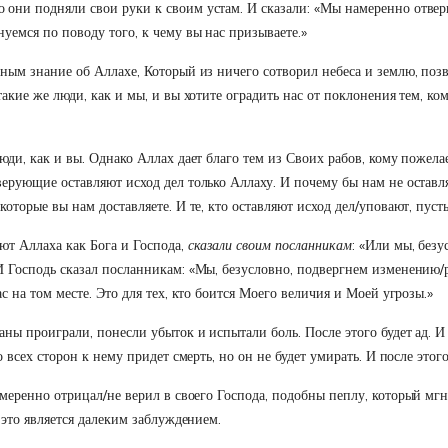
они подняли свои руки к своим устам. И сказали: «Мы намеренно отвергл
уемся по поводу того, к чему вы нас призываете.»
ным знание об Аллахе, Который из ничего сотворил небеса и землю, позв
акие же люди, как и мы, и вы хотите оградить нас от поклонения тем, ко
ди, как и вы. Однако Аллах дает благо тем из Своих рабов, кому пожела
ерующие оставляют исход дел только Аллаху. И почему бы нам не оставля
оторые вы нам доставляете. И те, кто оставляют исход дел/уповают, пусть
ют Аллаха как Бога и Господа,
сказали своим посланникам
: «Или мы, безу
 Господь сказал посланникам: «Мы, безусловно, подвергнем изменению/ра
с на том месте. Это для тех, кто боится Моего величия и Моей угрозы.»
ы проиграли, понесли убыток и испытали боль. После этого будет ад. И 
 всех сторон к нему придет смерть, но он не будет умирать. И после этог
амеренно отрицал/не верил в своего Господа, подобны пеплу, который мгн
 это является далеким заблуждением.