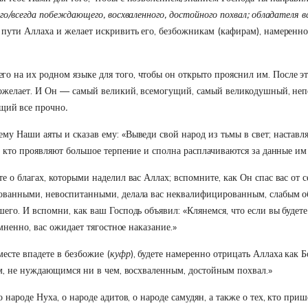
го/всегда побеждающего, восхваленного, достойного похвал; обладателя все
 пути Аллаха и желает искривить его, безбожникам (кафирам), намеренн
 на их родном языке для того, чтобы он открыто прояснил им. После это
о пожелает. И Он — самый великий, всемогущий, самый великодушный, 
щий все прочно
.
му Наши аяты и сказав ему: «Выведи свой народ из тьмы в свет; наставля
, кто проявляют большое терпение и сполна расплачиваются за данные им 
е о благах, которыми наделил вас Аллах; вспомните, как Он спас вас от
зованными, невоспитанными, делала вас неквалифицированным, слабым о
шего. И вспомни, как ваш Господь объявил: «Клянемся, что если вы будет
омненно, вас ожидает тягостное наказание.»
есте впадете в безбожие (
куфр
), будете намеренно отрицать Аллаха как Б
тым, не нуждающимся ни в чем, восхваленным, достойным похвал.»
 народе Нуха, о народе адитов, о народе самудян, а также о тех, кто при