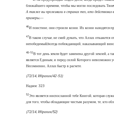
ближайшего времени, чтобы мы могли последовать Твое
А также вы проживали в странах тех, кто действовал в
примеры.—
46
И поистине, они строили козни. Их козни находятся п
47
В таком случае, не смей думать, что Аллах откажетс
непобедимый/всегда побеждающий, наказывающий вино
48-51
В тот день земля будет заменена другой землей, а т
является Единым, и перед силой Которого невозможно ус
Несомненно, Аллах быстр в расчете.
(72/14, Ибрахим/42-51)
Наджм: 323
52
Это является ниспосланной тебе Книгой, которая служ
для того, чтобы обладающие чистым разумом, те, кто об
(72/14, Ибрахим/52)