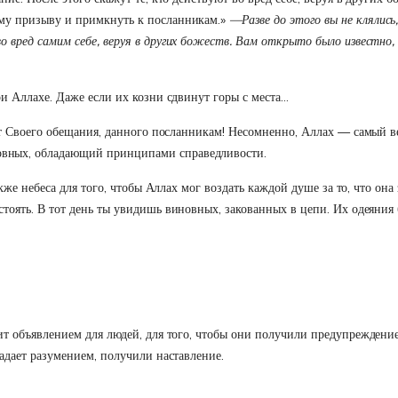
му призыву и примкнуть к посланникам.»
—Разве до этого вы не клялись
о вред самим себе, веруя в других божеств. Вам открыто было известно
ри Аллахе. Даже если их козни сдвинут горы с места…
я от Своего обещания, данного посланникам! Несомненно, Аллах — самый
вных, обладающий принципами справедливости.
акже небеса для того, чтобы Аллах мог воздать каждой душе за то, что о
тоять. В тот день ты увидишь виновных, закованных в цепи. Их одеяния 
ит объявлением для людей, для того, чтобы они получили предупреждение 
ладает разумением, получили наставление.