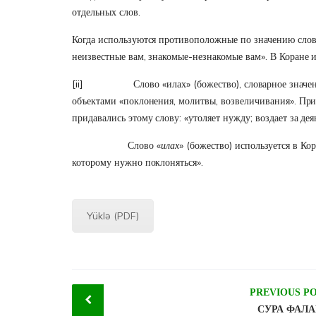
отдельных слов.
Когда используются противоположные по значению слова
неизвестные вам, знакомые-незнакомые вам». В Коране 
[ii]
Слово «илах» (божество), словарное значение кото
объектами «поклонения, молитвы, возвеличивания». Прич
придавались этому слову: «утоляет нужду; воздает за дея
Слово «
илах
» (божество) используется в К
которому нужно поклоняться».
Yüklə (PDF)
Post
PREVIOUS P
СУРА ФАЛА