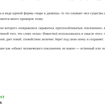
 в виде единой формы «люди и джинны», то это означает «все существа
имеется много примеров этому.
рого «покрываться, скрываться, приспосабливаться, поклонение», в 
иной того, что слово «илах» (божество) использовалось в смысле «того, 
ния; дает покой, спокойствие; величие; берет под свою опеку и сохраняет;
оране как «объект человеческого поклонения, не важно — истинный или л
OST
К