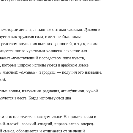
 некоторые детали, связанные с этими словами.
Джинн
в
уется как трудовая сила; имеет необъяснимые
средством внушения высших ценностей, и т.д.»; таким
ущается пятью чувствами человека, закрытое для
начает «чувствующий посредством пяти чувств,
 которые широко используются в арабском языке,
, мыслей): «
джанин
» (зародыш — получил это название,
ий).
тные волны, излучения, радиация, агент/шпион, чужой
ьзуются вместе. Когда используются два
 и используется в каждом языке. Например, когда в
ший-плохой, горький-сладкий, вправо-влево, вперед-
й смысл, обогащается и отличается от значений