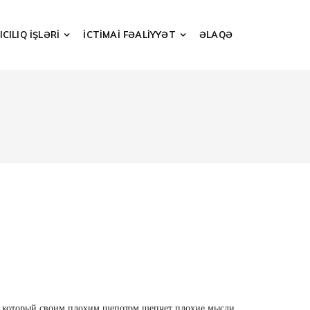
CILIQ İŞLƏRİ
İCTİMAİ FƏALİYYƏT
ƏLAQƏ
ага, который своим плохим шепотом шепчет плохие мысли