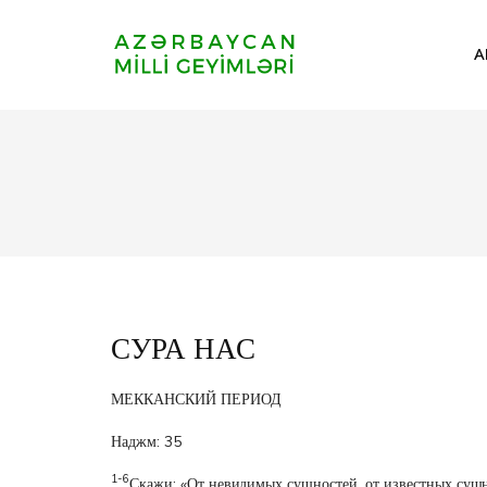
A
СУРА НАС
МЕККАНСКИЙ ПЕРИОД
Наджм: 35
1-6
Скажи: «От невидимых сущностей, от известных сущ