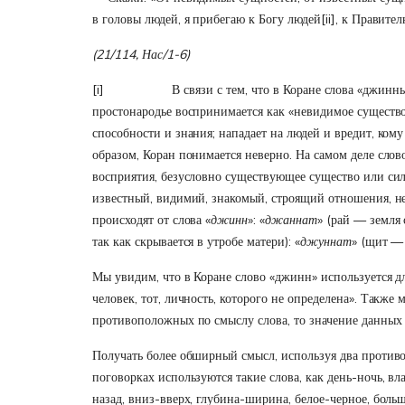
в головы людей, я прибегаю к Богу людей
[ii]
, к Правител
(21/114, Нас/1-6)
[i]
В связи с тем, что в Коране слова «джинны 
простонародье воспринимается как «невидимое существо,
способности и знания; нападает на людей и вредит, ком
образом, Коран понимается неверно. На самом деле слов
восприятия, безусловно существующее существо или сила
известный, видимий, знакомый, строящий отношения, не
происходят от слова «
джинн
»: «
джаннат
» (рай — земля 
так как скрывается в утробе матери): «
джуннат
» (щит — 
Мы увидим, что в Коране слово «джинн» используется д
человек, тот, личность, которого не определена». Также
противоположных по смыслу слова, то значение данных 
Получать более обширный смысл, используя два противо
поговорках используются такие слова, как день-ночь, вл
назад, вниз-вверх, глубина-ширина, белое-черное, боль