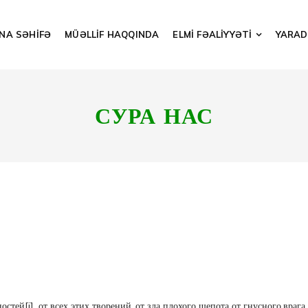
NA SƏHİFƏ
MÜƏLLİF HAQQINDA
ELMİ FƏALİYYƏTİ
YARADI
СУРА НАС
ностей
[i]
, от всех этих творений, от зла плохого шепота от гнусного вр