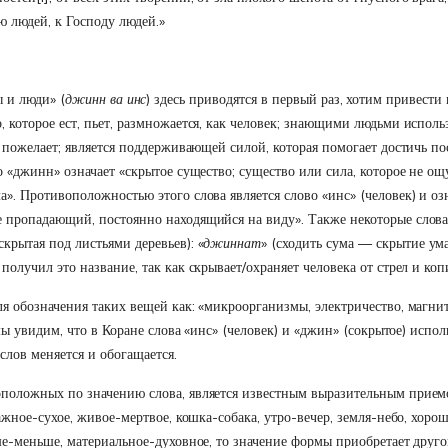
ю людей, к Господу людей.»
и люди» (
джинн ва инс
) здесь приводятся в первый раз, хотим привести
 которое ест, пьет, размножается, как человек; знающими людьми использ
у пожелает; является поддерживающей силой, которая помогает достичь по
о «джинн» означает «скрытое существо; существо или сила, которое не ощ
». Противоположностью этого слова является слово «инс» (человек) и оз
 пропадающий, постоянно находящийся на виду». Также некоторые слова,
скрытая под листьями деревьев): «
джиннат
» (сходить сума — скрытие ума
получил это название, так как скрывает/охраняет человека от стрел и коп
ля обозначения таких вещей как: «микроорганизмы, электричество, магни
 мы увидим, что в Коране слова «инс» (человек) и «джин» (сокрытое) испол
слов меняется и обогащается.
положных по значению слова, является известным выразительным приемом
ажное-сухое, живое-мертвое, кошка-собака, утро-вечер, земля-небо, хоро
ше-меньше, материальное-духовное, то значение формы приобретает друго