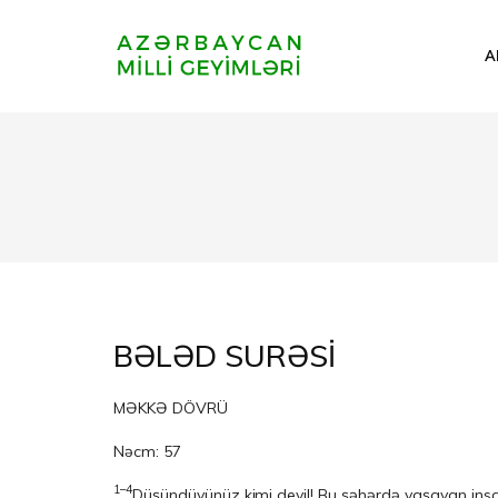
A
BƏLƏD SURƏSİ
MƏKKƏ DÖVRÜ
Nəcm: 57
1–4
Düşündüyünüz kimi deyil! Bu şəhərdə yaşayan insanl