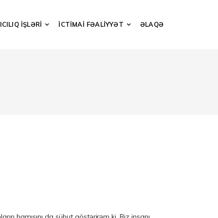
CILIQ İŞLƏRİ
İCTİMAİ FƏALİYYƏT
ƏLAQƏ
arın hamısını da sübut göstərirəm ki, Biz insanı