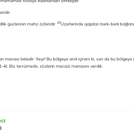
ə mərhəməti tövsiyə edənlərdən olmaqdır.
ridir.
20
lik güclərinin məhz özləridir.
Üzərlərində qapıları bərk-bərk bağlanm
nin mənası belədir: Xeyr! Bu bölgəyə and içirəm ki, sən də bu bölgəy
d/1–4). Biz tərcümədə, sözlərin məcazi mənasını verdik.
OST
İ