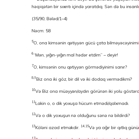
həqiqətən bir sıxıntı içində yaratdıq. Sən də bu insan
(35/90, Bələd/1–4)
Nəcm: 58
5
O, ona kimsənin qətiyyən gücü çata bilməyəcəyinimi
6
“Mən, yığın-yığın mal hədər etdim” – deyir!
7
O, kimsənin onu qətiyyən görmədiyinimi sanır?
8,9
Biz ona iki göz, bir dil və iki dodaq vermədikmi?
10
Və Biz ona müəyyən/aydın görünən iki yolu göstərd
11
Lakin o, o dik yoxuşa hücum etmədi/qalxmadı.
12
Və o dik yoxuşun nə olduğunu sənə nə bildirdi?
13
14,15
Köləni azad etməkdir.
Və ya ağır bir qıtlıq gü
17