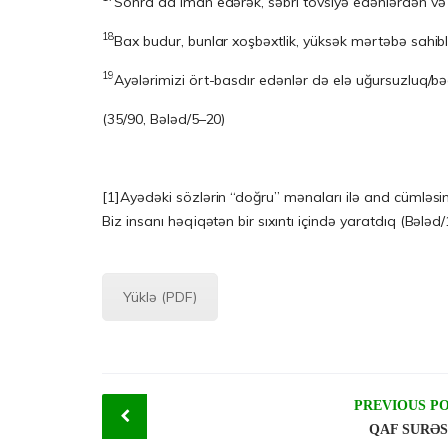
Sonra da iman edərək, səbri tövsiyə edənlərdən v
18
Bax budur, bunlar xoşbəxtlik, yüksək mərtəbə sahiblə
19
Ayələrimizi ört-basdır edənlər də elə uğursuzluq/bəd
(35/90, Bələd/5–20)
[1]
Ayədəki sözlərin “doğru” mənaları ilə and cümləsi
Biz insanı həqiqətən bir sıxıntı içində yaratdıq (Bələ
Yüklə (PDF)
Post
PREVIOUS P
QAF SURƏS
navigation