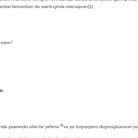
lardan birisən/sən də sıxıntı içində olacaqsan
[1]
.
 sanır?
ik.
16
nündə yaxınında olan bir yetimə
və ya torpaqlara düşmüş/sürünən yox