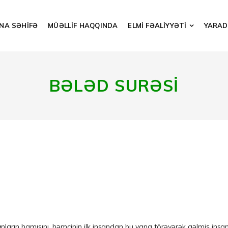
NA SƏHİFƏ
MÜƏLLİF HAQQINDA
ELMİ FƏALİYYƏTİ
YARADI
BƏLƏD SURƏSİ
arın hamısını, həmçinin ilk insandan bu yana törəyərək gəlmiş insanl