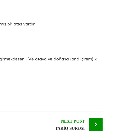
ış bir atəş vardır.
ə girməkdəsən… Və ataya və doğana (and içirəm) ki,
NEXT POST
TARİQ SURƏSİ