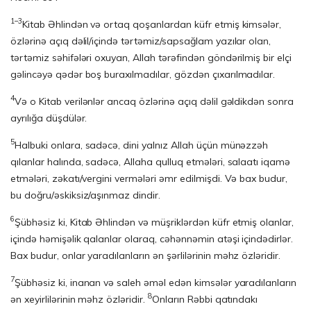
1–3
Kitab Əhlindən və ortaq qoşanlardan küfr etmiş kimsələr,
özlərinə açıq dəlil/içində tərtəmiz/sapsağlam ya­zılar olan,
tərtəmiz səhifələri oxuyan, Allah tərəfindən göndərilmiş bir elçi
gəlin­cə­yə qədər boş buraxılmadılar, gözdən çıxarılmadılar.
4
Və o Kitab verilənlər ancaq özlərinə açıq dəlil gəldikdən sonra
ayrılığa düşdülər.
5
Halbuki onlara, sadəcə, dini yalnız Allah üçün münəzzəh
qılanlar halında, sadəcə, Allaha qulluq etmələri, salaatı iqamə
etmələri, zəkatı/vergini vermələri əmr edilmişdi. Və bax budur,
bu doğru/əskik­siz/aşın­maz dindir.
6
Şübhəsiz ki, Kitab Əhlindən və müşriklərdən küfr etmiş olanlar,
içində hə­mi­şəlik qalanlar olaraq, cəhənnəmin atəşi içindədirlər.
Bax budur, onlar yaradılanların ən şərlilərinin məhz özləridir.
7
Şübhəsiz ki, inanan və saleh əməl edən kimsələr yaradılanların
8
ən xeyirlilərinin məhz özləridir.
Onların Rəbbi qatındakı