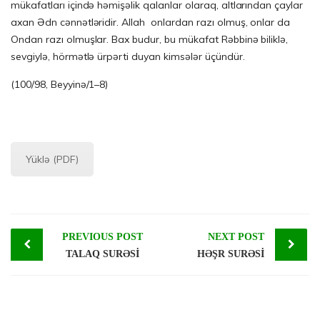
mükafatları içində həmişəlik qalanlar olaraq, altlarından çaylar
axan Ədn cənnətləridir. Allah onlardan razı olmuş, onlar da
Ondan razı olmuşlar. Bax budur, bu mükafat Rəbbinə biliklə,
sevgiylə, hörmətlə ürpərti duyan kimsələr üçündür.
(100/98, Beyyinə/1–8)
Yüklə (PDF)
Post
PREVIOUS POST
NEXT POST
TALAQ SURƏSİ
HƏŞR SURƏSİ
navigation