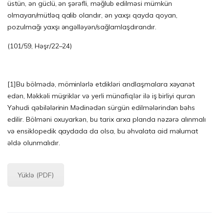
üstün, ən güclü, ən şərəfli, məğlub edilməsi mümkün
olmayan/mütləq qalib olandır, ən yaxşı qayda qoyan,
pozulmağı yaxşı əngəlləyən/sağlamlaşdırandır.
(101/59, Həşr/22–24)
[1]
Bu bölmədə, möminlərlə etdikləri andlaşmalara xəyanət
edən, Məkkəli müşriklər və yerli münafiqlər ilə iş birliyi quran
Yəhudi qəbilələrinin Mədinədən sürgün edilmələrindən bəhs
edilir. Bölməni oxuyarkən, bu tarix arxa planda nəzərə alınmalı
və ensiklopedik qaydada da olsa, bu əhvalata aid məlumat
əldə olunmalıdır.
Yüklə (PDF)