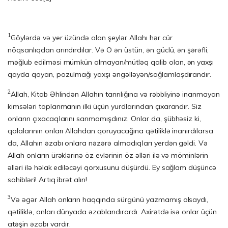
1
Göylərdə və yer üzündə olan şeylər Allahı hər cür
nöqsanlıqdan arındırdılar. Və O ən üstün, ən güclü, ən şərəfli,
məğlub edilməsi mümkün olmayan/mütləq qalib olan­, ən yaxşı
qayda qoyan, pozulmağı yaxşı əngəlləyən/sağlamlaşdırandır.
2
Allah, Kitab Əhlindən Allahın tanrılığına və rəbbliyinə inanmayan
kimsələri toplan­manın ilki üçün yurdlarından çıxarandır. Siz
onların çıxacaqlarını sanmamışdınız. Onlar da, şübhəsiz ki,
qalalarının onları Allahdan qoruyacağına qətiliklə inanırdılarsa
da, Allahın əzabı onlara nəzərə almadıqları yerdən gəldi. Və
Allah onların ürəklə­ri­nə öz evlərinin öz əlləri ilə və möminlərin
əlləri ilə həlak ediləcəyi qorxusunu düşür­dü. Ey sağlam düşüncə
sahibləri! Artıq ibrət alın!
3
Və əgər Allah onların haqqında sürgünü yazmamış olsaydı,
qətiliklə, onları dünyada əzablandırardı. Axirətdə isə onlar üçün
atəşin əzabı vardır.