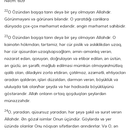
Nəcm: 609
22
O Özündən başqa tanrı deyə bir şey olmayan Allahdır.
Görünməyəni və görünəni biləndir. O yaratdığı canlılara
dünyada çox-çox mərhəmət edəndir, əngin mərhəmət sahibidir.
23
O Özündən başqa tanrı deyə bir şey olmayan Allahdır. O
kainatın hökmdarı, tərtəmiz, hər cür pislik və əskiklikdən uzaq,
hər cür qüsurdan uzaq/sapsağlam, əmin-amanlıq verən,
nəzarət edən, qoruyan, doğrulayan və etibar edilən, ən üstün,
ən güclü, ən şərəfli, məğlub edilməsi mümkün olmayan/mütləq
qalib olan, dilədiyini zorla etdirən, çatılmaz, əzəmətli, ehtiyacları
aradan qaldıran, işləri düzəldən, dərman verən, böyüklük və
ululuqda tək olan/hər şeydə və hər hadisədə böyüklüyünü
göstərəndir. Allah onların ortaq qoşduqları şeylərdən
münəzzəhdir.
24
O, yaradan, qüsursuz yaradan, hər şeyə şəkil və surət verən
Allahdır. Ən gözəl isimlər Onun üçündür. Göylərdə və yer
üzündə olanlar Onu nöqsan sifətlərdən arındırırlar. Və O, ən