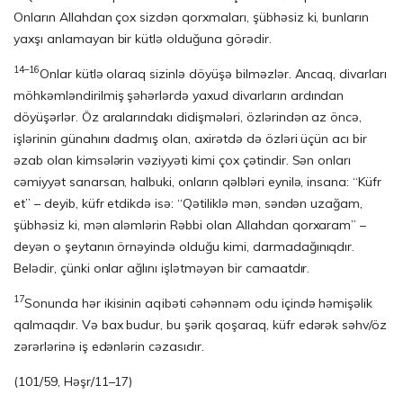
Onların Allahdan çox sizdən qorxmaları, şübhəsiz ki, bunların
yaxşı anlamayan bir kütlə olduğuna görədir.
14–16
Onlar kütlə olaraq sizinlə döyüşə bilməzlər. Ancaq, divarları
möhkəmlən­di­ril­miş şəhərlərdə yaxud divarların ardından
döyüşərlər. Öz aralarındakı didişmələri, özlərindən az öncə,
işlərinin günahını dadmış olan, axirətdə də özləri üçün acı bir
əzab olan kimsələrin vəziyyəti kimi çox çətindir. Sən onları
cəmiyyət sanarsan, halbuki, onların qəlbləri eynilə, insana: “Küfr
et” – deyib, küfr etdikdə isə: “Qətiliklə mən, səndən uzağam,
şübhəsiz ki, mən aləmlərin Rəbbi olan Allahdan qorxaram” –
deyən o şeytanın örnəyində olduğu kimi, darmadağınıqdır.
Belədir, çünki onlar ağlını işlətməyən bir camaatdır.
17
Sonunda hər ikisinin aqibəti cəhənnəm odu içində həmişəlik
qalmaqdır. Və bax budur, bu şərik qoşaraq, küfr edərək səhv/öz
zərərlərinə iş edənlərin cəzasıdır.
(101/59, Həşr/11–17)