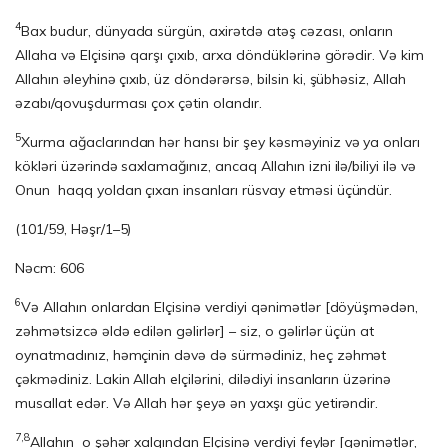
4
Bax budur, dünyada sürgün, axirətdə atəş cəzası, onların
Allaha və Elçisinə qarşı çıxıb, arxa döndüklərinə görədir. Və kim
Allahın əleyhinə çıxıb, üz döndərərsə, bilsin ki, şübhəsiz, Allah
əzabı/qovuşdurması çox çətin olandır.
5
Xurma ağaclarından hər hansı bir şey kəsməyiniz və ya onları
kökləri üzərində saxlamağınız, ancaq Allahın izni ilə/biliyi ilə və
Onun haqq yoldan çıxan insanları rüsvay etməsi üçündür.
(101/59, Həşr/1–5)
Nəcm: 606
6
Və Allahın onlardan Elçisinə verdiyi qənimətlər [döyüşmədən,
zəhmətsizcə əldə edilən gəlirlər] – siz, o gəlirlər üçün at
oynatmadınız, həmçinin dəvə də sürmədiniz, heç zəhmət
çəkmədiniz. Lakin Allah elçilərini, dilədiyi insanların üzərinə
musallat edər. Və Allah hər şeyə ən yaxşı güc yetirəndir.
7,8
Allahın o şəhər xalqından Elçisinə verdiyi feylər [qənimətlər,