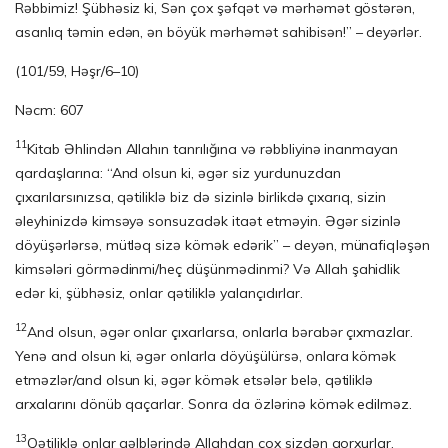
Rəbbimiz! Şübhəsiz ki, Sən çox şəfqət və mərhəmət göstərən,
asanlıq təmin edən, ən böyük mərhəmət sahibisən!” – deyərlər.
(101/59, Həşr/6–10)
Nəcm: 607
11
Kitab Əhlindən Allahın tanrılığına və rəbbliyinə inanmayan
qardaşlarına: “And ol­sun ki, əgər siz yurdunuzdan
çıxarılarsınızsa, qətiliklə biz də sizinlə birlikdə çı­xarıq, sizin
əleyhinizdə kimsəyə sonsuzadək itaət etməyin. Əgər sizinlə
döyüşərl­ər­sə, mütləq sizə kömək edərik” – deyən, münafiqləşən
kimsələri gör­mə­din­mi/heç düşünmədinmi? Və Allah şahidlik
edər ki, şübhəsiz, onlar qətiliklə yalançıdırlar.
12
And olsun, əgər onlar çıxarlarsa, onlarla bərabər çıxmazlar.
Yenə and olsun ki, əgər onlarla döyüşülürsə, onlara kömək
etməzlər/and olsun ki, əgər kömək etsələr belə, qətiliklə
arxalarını dönüb qaçarlar. Sonra da özlərinə kömək edilməz.
13
Qətiliklə onlar qəlblərində Allahdan çox sizdən qorxurlar.