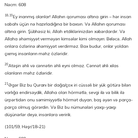
Nəcm: 608
18,19
Ey inanmış olanlar! Allahın qoruması altına girin – hər insan
sabahı üçün nə hazırladığına bir baxsın. Və Allahın qoruması
altına girin. Şübhəsiz ki, Allah et­dik­lərinizdən xəbərdardır. Və
Allaha əhəmiyyət verməyən kimsələr kimi olmayın: Belə­cə, Allah
onlara özlərinə əhəmiyyət verdirməz. Bax budur, onlar yoldan
çıxmış insanların məhz özləridir.
20
Atəşin əhli və cənnətin əhli eyni olmaz. Cənnət əhli xilas
olanların məhz özləridir.
21
Əgər Biz bu Quranı bir dağa/çox iri cüssəli bir yük götürə bilən
varlığa endirsəydik, Allaha olan hörmətlə, sevgi ilə və bilik ilə
ürpərtidən onu səmimiyyətlə hörmət duyan, baş əyən və parça-
parça olmuş görərdin. Və Biz bu nümunələri yaxşı-yaxşı
düşünərlər deyə, insanlara veririk.
(101/59, Həşr/18–21)