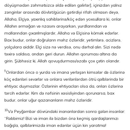
döyüşmədən zəhmətsizcə əldə edilən gəlirlər], içinizdən yalnız
zənginlər arasında dövlət/gücün gətirdiyi rifah olmasın deyə,
Allaha, Elçiyə, yaxınlıq sahiblərinə/köç edən yoxsullara ki, onlar
Allahın ərməğan və rızasını arayarkən, yurdlarından və
mallarından çıxarılmışlardır, Allaha və Elçisinə kömək edərlər.
Bax budur, onlar doğruların məhz özləridir, yetimlərə, acizlərə,
yolçulara aiddir. Elçi sizə nə verdisə, onu dərhal alın. Sizi nədə
təxirə saldısa, ondan geri durun. Allahın qoruması altına da
girin. Şübhəsiz ki, Allah qovuşdurması/əzabı çox çətin olandır.
9
Onlardan öncə o yurda və imana yerləşən kimsələr də özlərinə
köç edənləri sevərlər və onlara verilənlərdən ötrü qəlblərində bir
ehtiyac duymazlar. Özlərinin ehtiyacları olsa da, onları özlərinə
tərcih edərlər. Kim də nəfsinin xəsisliyindən qorunarsa, bax
budur, onlar uğur qazananların məhz özləridir.
10
Və Peyğəmbər dövründəki inananlardan sonra gələn insanlar:
“Rəbbimiz! Bizi və iman ilə bizdən önə keçmiş qardaşlarımızı
bağışla, qəlblərimizdə iman edənlər üçün kin yaratma!