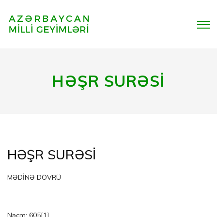
HƏŞR SURƏSİ
HƏŞR SURƏSİ
MƏDİNƏ DÖVRÜ
Nəcm: 605
[1]