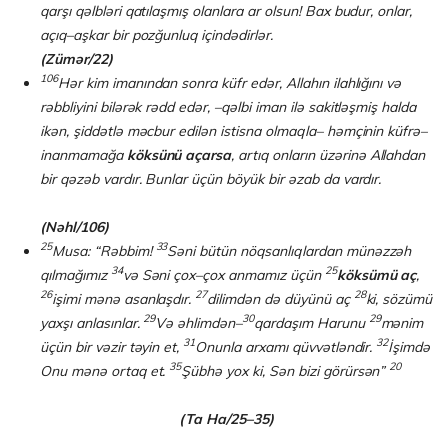
qarşı qəlbləri qatılaşmış olanlara ar olsun! Bax budur, onlar,
açıq–aşkar bir pozğunluq içindədirlər.
(Zümər/22)
106
Hər kim imanından sonra küfr edər, Allahın ilahlığını və
rəbbliyini bilərək rədd edər, –qəlbi iman ilə sakitləşmiş halda
ikən, şiddətlə məcbur edilən istisna olmaqla– həmçinin küfrə–
inanmamağa
köksünü açarsa
, artıq onların üzərinə Allahdan
bir qəzəb vardır. Bunlar üçün böyük bir əzab da vardır.
(Nəhl/106)
25
33
Musa: “Rəbbim!
Səni bütün nöqsanlıqlardan münəzzəh
34
25
qılmağımız
və Səni çox–çox anmamız üçün
köksümü aç
,
26
27
28
işimi mənə asanlaşdır.
dilimdən də düyünü aç
ki, sözümü
29
30
29
yaxşı anlasınlar.
Və əhlimdən–
qardaşım Harunu
mənim
31
32
üçün bir vəzir təyin et,
Onunla arxamı qüvvətləndir.
İşimdə
35
20
Onu mənə ortaq et.
Şübhə yox ki, Sən bizi görürsən”
(Ta Ha/25–35)