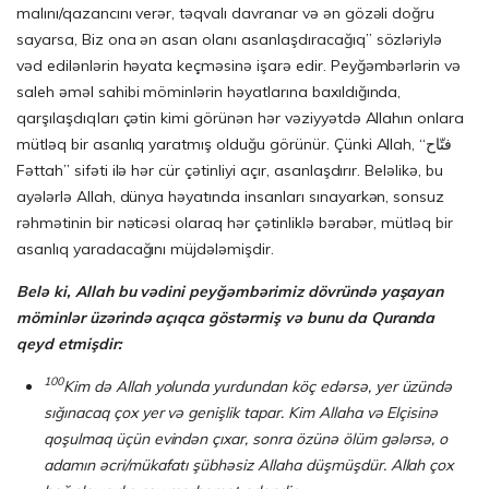
malını/qazancını verər, təqvalı davranar və ən gözəli doğru
sayarsa, Biz ona ən asan olanı asanlaşdıracağıq” sözləriylə
vəd edilənlərin həyata keçməsinə işarə edir. Peyğəmbərlərin və
saleh əməl sahibi möminlərin həyatlarına baxıldığında,
qarşılaşdıqları çətin kimi görünən hər vəziyyətdə Allahın onlara
mütləq bir asanlıq yaratmış olduğu görünür. Çünki Allah, “فتّاح
Fəttah” sifəti ilə hər cür çətinliyi açır, asanlaşdırır. Beləlikə, bu
ayələrlə Allah, dünya həyatında insanları sınayarkən, sonsuz
rəhmətinin bir nəticəsi olaraq hər çətinliklə bərabər, mütləq bir
asanlıq yaradacağını müjdələmişdir.
Belə ki, Allah bu vədini peyğəmbərimiz dövründə yaşayan
möminlər üzərində açıqca göstərmiş və bunu da Quranda
qeyd etmişdir:
100
Kim də Allah yolunda yurdundan köç edərsə, yer üzündə
sığınacaq çox yer və ge­niş­lik tapar. Kim Allaha və Elçisinə
qoşulmaq üçün evindən çıxar, sonra özünə ölüm gə­lərsə, o
adamın əcri/mükafatı şübhəsiz Allaha düşmüşdür. Allah çox