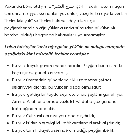
Yuxarıda bəhs etdiyimiz “شرح الصّدر şərh–ı sadr” deyimi üçün
cərrahi əməliyyat ssenariləri yazanlar, yaxşı ki, bu ayədə verilən
“belindəki yük” və “belini bükmə” deyimləri üçün
peyğəmbərimizin ağır yüklər altında sümükləri bükülən bir
hambal olduğu haqqında hekayələr uydurmamışlar.
Lakin təfsirçilər “belə ağır gələn yük”ün nə olduğu haqqında
aşağıdakı kimi müxtəlif izahlar vermişlər:
Bu yük, böyük günah mənasındadır. Peyğəmbərimizin də
keçmişində günahları varmış;
Bu yük ümmətinin günahlarıdır ki, ümmətinə şəfaat
səlahiyyəti alaraq, bu yükdən azad olmuşdur;
Bu yük, getdiyi bir toyda seyr etdiyi pis şeylərin günahıydı.
Amma Allah onu orada yuxlatdı və daha çox günaha
batmağına mane oldu;
Bu yük Cəbrayıl qorxusuydu, ona alışdırıldı;
Bu yük kütlənin təzyiqi idi, möhkəmləndirilərək alışdırıldı;
Bu yük tam hidayət üzərində olmadığı, peyğəmbərlik