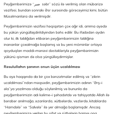
Peyğəmbərimizə “صبر səbr” sözü ilə verilmiş olan mübarizə
vəzifəsi, bundan sonrakı Əsr surəsində görəcəyimiz kimi, bütün
Müsəlmanlara da verilmişdir.
Peyğəmbərimizin vəzifəsi həqiqətən çox ağır idi, amma ayədə
bu yükün yüngülləşdirildiyindən bəhs edilir. Bu ifadədən aydın
olur ki, ilk təbliğdən etibarən peyğəmbərimizin təbliğinə
inananlar çoxalmağa başlamış və bu yeni möminlər ortaya
qoyduqları maddi–mənəvi dəstəkləriylə peyğəmbərimizin
yükünü qismən də olsa yüngülləşdirmişlər.
Rəsulullahın şanının onun üçün ucaldılması
Bu ayə haqqında da bir çox bənzətmələr edilmiş və “zikrin
ucaldılmasi”ndan məqsədin, peyğəmbərimizin adının “Ərş–i
əla”ya yazılması olduğu söylənilmiş və bununla da
peyğəmbərimizin adı kəlime–i şəhadətdə və tahiyyatda Allah ilə
bərabər anılmağa, əzanlarda, xütbələrdə, vəzlərdə, kitablarda
“Hamdələ” və “Salvələ” ilə yer almağa başlamışdır. Ancaq
peyğəmbərimizə verilən bu sifət və rütbələrin hamısı ona