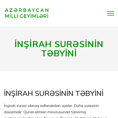
İNŞİRAH SURƏSİNİN
TƏBYİNİ
İNŞİRAH SURƏSİNİN TƏBYİNİ
İnşirah surəsi olaraq adlandırılan ayələr, Duha surəsinin
davamıdır. Quran elmləri mövzusunda tanınmış