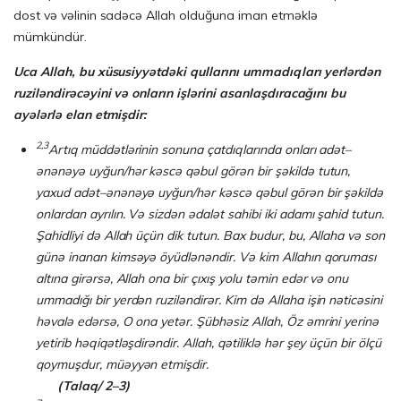
dost və vəlinin sadəcə Allah olduğuna iman etməklə
mümkündür.
Uca Allah, bu xüsusiyyətdəki qullarını ummadıqları yerlərdən
ruziləndirəcəyini və onların işlərini asanlaşdıracağını bu
ayələrlə elan etmişdir:
2,3
Artıq müddətlərinin sonuna çatdıqlarında onları adət–
ənənəyə uyğun/hər kəscə qə­bul görən bir şəkildə tutun,
yaxud adət–ənənəyə uyğun/hər kəscə qəbul görən bir şə­kildə
onlardan ayrılın. Və sizdən ədalət sahibi iki adamı şahid tutun.
Şahidliyi də Allah üçün dik tutun. Bax budur, bu, Allaha və son
günə inanan kimsəyə öyüdlə­nən­dir. Və kim Allahın qoruması
altına girərsə, Allah ona bir çıxış yolu təmin edər və onu
ummadığı bir yerdən ruziləndirər. Kim də Allaha işin nəticəsini
həvalə edərsə, O ona yetər. Şübhəsiz Allah, Öz əmrini yerinə
yetirib həqiqətləşdirən­dir. Allah, qətiliklə hər şey üçün bir ölçü
qoymuşdur, müəyyən etmişdir.
(Tal
aq
/ 2–3)