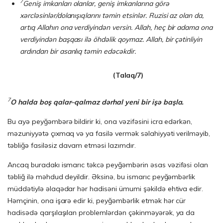
7
Geniş imkanları olanlar, geniş imkanlarına görə
xərcləsinlər/dolanışıqlarını təmin etsinlər. Ruzisi az olan da,
artıq Allahın ona verdiyindən versin. Allah, heç bir adama ona
verdiyindən başqası ilə öhdəlik qoymaz. Allah, bir çətinliyin
ardından bir asanlıq təmin edəcəkdir.
(Talaq/7)
7
O halda boş qalar–qalmaz dərhal yeni bir işə başla.
Bu ayə peyğəmbərə bildirir ki, ona vəzifəsini icra edərkən,
məzuniyyətə çıxmaq və ya fasilə vermək səlahiyyəti verilməyib,
təbliğə fasiləsiz davam etməsi lazımdır.
Ancaq buradakı ismarıc təkcə peyğəmbərin əsas vəzifəsi olan
təbliğ ilə məhdud deyildir. Əksinə, bu ismarıc peyğəmbərlik
müddətiylə əlaqədar hər hadisəni ümumi şəkildə ehtiva edir.
Həmçinin, ona işarə edir ki, peyğəmbərlik etmək hər cür
hadisədə qarşılaşılan problemlərdən çəkinməyərək, ya da