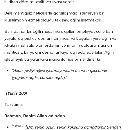
bildirən dörd müxtəlif versiyası vardır.
Belə məntiqsiz nəticələrlə qarşılaşmaq istəməyən bir
Müsəlmanın etməli olduğu tək şey, ağlını işlətməkdir.
Əslində hər bir ağıllı müsəlman, qəlbin əməliyyat edilərkən,
yuyularaq pisliklərdən arındırılması və boşalan yerə ağlın və
idrakın məhsulu olan ərdəmin və imanın doldurulması kimi
məntiqsız bir yalanı dərhal anlayaraq rədd edə bilər. Ağlını
işlətməyib bu yalanlara inananlar isə bilməlidirlər ki,
“Allah, pisliyi ağlını işlətməyənlərin üzərinə qılacaqdır
[yağdıracaqdır, buraxacaqdır].”
(Yun
i
s 100)
Tərcümə:
Rəhman, Rəhim Allah adından
İnşirah 1–4
Biz, sənin üçün, sənin köksünü açmadıqmı? Səndən