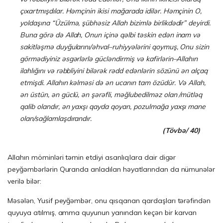
çıxartmışdılar. Həmçinin ikisi mağarada idilər. Həm­çinin O,
yoldaşına “Üzülmə, şübhəsiz Allah bizimlə birlikdədir” deyirdi.
Buna gö­rə də Allah, Onun içinə qəlbi təskin edən inam və
sakitləşmə duy­ğu­larını/əhval–ruhiyyələrini qoymuş, Onu sizin
görmədiyiniz əsgərlərlə güclən­dir­miş və kafirlərin–Allahın
ilahlığını və rəbbliyini bilərək rədd edənlərin sözünü ən alçaq
etmişdi. Allahın kəlməsi də ən ucanın tam özüdür. Və Allah,
ən üstün, ən güclü, ən şərəfli, məğlubedilməz olan /mütləq
qalib olandır, ən yaxşı qayda qoyan, pozulmağa yaxşı mane
olan/sağlamlaşdırandır.
(Tövbə/ 40)
Allahın möminləri təmin etdiyi asanlıqlara dair digər
peyğəmbərlərin Quranda anladılan həyatlarından da nümunələr
verilə bilər:
Məsələn, Yusif peyğəmbər, onu qısqanan qardaşları tərəfindən
quyuya atılmış, amma quyunun yanından keçən bir karvan