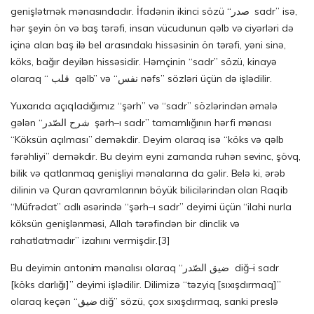
genişlətmək mənasındadır. İfadənin ikinci sözü “صدر sadr” isə,
hər şeyin ön və baş tərəfi, insan vücudunun qəlb və ciyərləri də
içinə alan baş ilə bel arasındakı hissəsinin ön tərəfi, yəni sinə,
köks, bağır deyilən hissəsidir. Həmçinin “sadr” sözü, kinayə
olaraq “ قلب qəlb” və “نفس nəfs” sözləri üçün də işlədilir.
Yuxarıda açıqladığımız “şərh” və “sadr” sözlərindən əmələ
gələn “شرح الصّدر şərh–ı sadr” tamamlığının hərfi mənası
“Köksün açılması” deməkdir. Deyim olaraq isə “köks və qəlb
fərəhliyi” deməkdir. Bu deyim eyni zamanda ruhən sevinc, şövq,
bilik və qatlanmaq genişliyi mənalarına da gəlir. Belə ki, ərəb
dilinin və Quran qavramlarının böyük bilicilərindən olan Raqib
“Müfrədat” adlı əsərində “şərh–ı sadr” deyimi üçün “ilahi nurla
köksün genişlənməsi, Allah tərəfindən bir dinclik və
rahatlatmadır” izahını vermişdir.[3]
Bu deyimin antonim mənalısı olaraq “ضيق الصّدر diğ–i sadr
[köks darlığı]” deyimi işlədilir. Dilimizə “təzyiq [sıxışdırmaq]”
olaraq keçən “ضيق diğ” sözü, çox sıxışdırmaq, sanki preslə