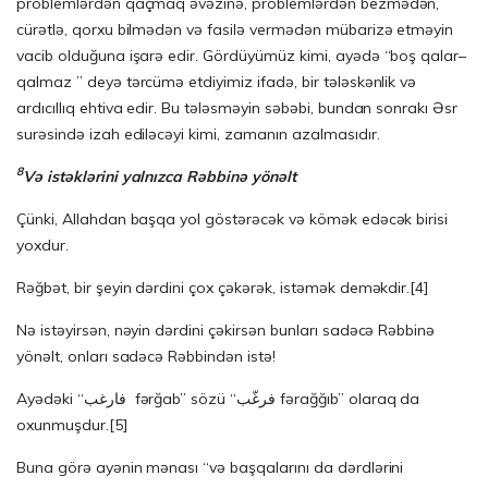
problemlərdən qaçmaq əvəzinə, problemlərdən bezmədən,
cürətlə, qorxu bilmədən və fasilə vermədən mübarizə etməyin
vacib olduğuna işarə edir. Gördüyümüz kimi, ayədə “boş qalar–
qalmaz ” deyə tərcümə etdiyimiz ifadə, bir tələskənlik və
ardıcıllıq ehtiva edir. Bu tələsməyin səbəbi, bundan sonrakı Əsr
surəsində izah ediləcəyi kimi, zamanın azalmasıdır.
8
Və istəklərini yalnızca Rəbbinə yönəlt
Çünki, Allahdan başqa yol göstərəcək və kömək edəcək birisi
yoxdur.
Rəğbət, bir şeyin dərdini çox çəkərək, istəmək deməkdir.[4]
Nə istəyirsən, nəyin dərdini çəkirsən bunları sadəcə Rəbbinə
yönəlt, onları sadəcə Rəbbindən istə!
Ayədəki “فارغب fərğab” sözü “فرغّب fərağğıb” olaraq da
oxunmuşdur.[5]
Buna görə ayənin mənası “və başqalarını da dərdlərini