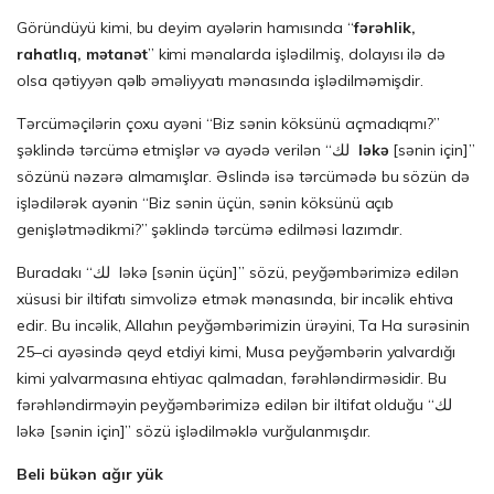
Göründüyü kimi, bu deyim ayələrin hamısında “
f
ə
r
ə
hl
i
k
,
rahatl
ı
q
,
m
ə
tan
ə
t
” kimi mənalarda işlədilmiş, dolayısı ilə də
olsa qətiyyən qəlb əməliyyatı mənasında işlədilməmişdir.
Tərcüməçilərin çoxu ayəni “Biz sənin köksünü açmadıqmı?”
şəklində tərcümə etmişlər və ayədə verilən “لك
ləkə
[sənin için]”
sözünü nəzərə almamışlar. Əslində isə tərcümədə bu sözün də
işlədilərək ayənin “Biz sənin üçün, sənin köksünü açıb
genişlətmədikmi?” şəklində tərcümə edilməsi lazımdır.
Buradakı “لك ləkə [sənin üçün]” sözü, peyğəmbərimizə edilən
xüsusi bir iltifatı simvolizə etmək mənasında, bir incəlik ehtiva
edir. Bu incəlik, Allahın peyğəmbərimizin ürəyini, Ta Ha surəsinin
25–ci ayəsində qeyd etdiyi kimi, Musa peyğəmbərin yalvardığı
kimi yalvarmasına ehtiyac qalmadan, fərəhləndirməsidir. Bu
fərəhləndirməyin peyğəmbərimizə edilən bir iltifat olduğu “لك
ləkə [sənin için]” sözü işlədilməklə vurğulanmışdır.
Beli bükən ağır yük