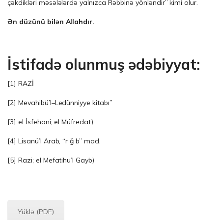
çəkdikləri məsələlərdə yalnızca Rəbbinə yönləndir” kimi olur.
Ən düzünü bilən Allahdır.
İstifadə olunmuş ədəbiyyat:
[1] RAZİ
[2] Mevahibü’l–Ledünniyye kitabı”
[3] el İsfehani; el Müfredat)
[4] Lisanü’l Arab, “r ğ b” mad.
[5] Razi; el Mefatihu’l Gayb)
Yüklə (PDF)