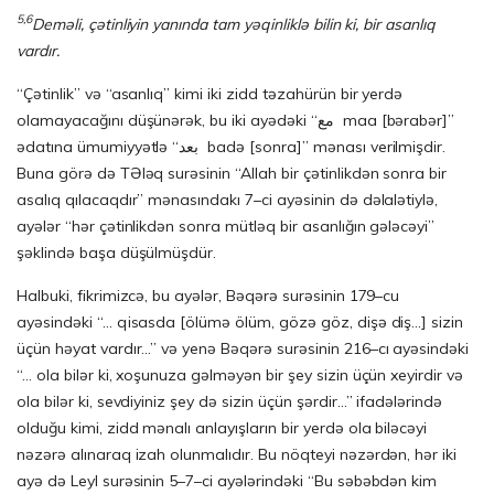
5,6
Deməli, çətinliyin yanında tam yəqinliklə bilin ki, bir asanlıq
vardır.
“Çətinlik” və “asanlıq” kimi iki zidd təzahürün bir yerdə
olamayacağını düşünərək, bu iki ayədəki “مع maa [bərabər]”
ədatına ümumiyyətlə “بعد badə [sonra]” mənası verilmişdir.
Buna görə də TƏləq surəsinin “Allah bir çətinlikdən sonra bir
asalıq qılacaqdır” mənasındakı 7–ci ayəsinin də dəlalətiylə,
ayələr “hər çətinlikdən sonra mütləq bir asanlığın gələcəyi”
şəklində başa düşülmüşdür.
Halbuki, fikrimizcə, bu ayələr, Bəqərə surəsinin 179–cu
ayəsindəki “… qisasda [ölümə ölüm, gözə göz, dişə diş…] sizin
üçün həyat vardır…” və yenə Bəqərə surəsinin 216–cı ayəsindəki
“… ola bilər ki, xoşunuza gəlməyən bir şey sizin üçün xeyirdir və
ola bilər ki, sevdiyiniz şey də sizin üçün şərdir…” ifadələrində
olduğu kimi, zidd mənalı anlayışların bir yerdə ola biləcəyi
nəzərə alınaraq izah olunmalıdır. Bu nöqteyi nəzərdən, hər iki
ayə də Leyl surəsinin 5–7–ci ayələrindəki “Bu səbəbdən kim