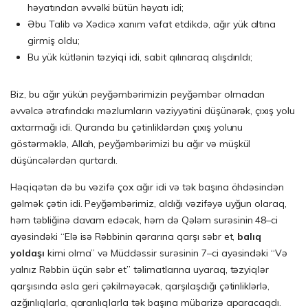
həyatından əvvəlki bütün həyatı idi;
Əbu Talib və Xədicə xanım vəfat etdikdə, ağır yük altına
girmiş oldu;
Bu yük kütlənin təzyiqi idi, sabit qılınaraq alışdırıldı;
Biz, bu ağır yükün peyğəmbərimizin peyğəmbər olmadan
əvvəlcə ətrafındakı məzlumların vəziyyətini düşünərək, çıxış yolu
axtarmağı idi. Quranda bu çətinliklərdən çıxış yolunu
göstərməklə, Allah, peyğəmbərimizi bu ağır və müşkül
düşüncələrdən qurtardı.
Həqiqətən də bu vəzifə çox ağır idi və tək başına öhdəsindən
gəlmək çətin idi. Peyğəmbərimiz, aldığı vəzifəyə uyğun olaraq,
həm təbliğinə davam edəcək, həm də Qələm surəsinin 48–ci
ayəsindəki “Elə isə Rəbbinin qərarına qarşı səbr et,
balıq
yoldaşı
kimi olma” və Müddəssir surəsinin 7–ci ayəsindəki “Və
yalnız Rəbbin üçün səbr et” təlimatlarına uyaraq, təzyiqlər
qarşısında əsla geri çəkilməyəcək, qarşılaşdığı çətinliklərlə,
azğınlıqlarla, qaranlıqlarla tək başına mübarizə aparacaqdı.