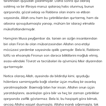
tərəfindən quyudan çıxarılmışdır. Daha sonra qul olaraq
satılmış və bir iftiraya məruz qalaraq həbs olunmuş, bunun
qarşısında, gözəl əxlaqı və Rəbbinə olan inamı və etibarı
sayəsində, Allah onu həm bu çətinliklərdən qurtarmış, həm də
ailəsinə qovuşdurmaqla yanaşı, mühüm bir idarəçi etməklə
mükafatlandırmışdır.
Həmçinin Musa peyğəmbər də, tarixin ən azğın insanlarından
biri olan Firon ilə olan mübarizəsindən Allahın ona etdiyi
möcüzəvi yardımlar sayəsində qalib çıxmışdır. Belə ki, Rəbbinin
lütfü və ehsanıyla Fironun son dərəcə biliklilərini məğlub etmiş,
əsası
–
əlindəki Tövrat və təcrübələri ilə qövmünü Misir diyarından
qurtarmışdır.
Nəticə olaraq Allah, ayəsində də bildirdiyi kimi, qoyduğu
hökmlərə səmimiyyətlə bağlı olanlar üçün mutləq bir asanlıq
yaratmaqdadır. Baxmağı bilən hər insan, Allahın onun üçün
yaratdıqlarını, asanlıqları görə bilir və heç bir zaman çətinliklər
qarşısında zəiflik göstərməz. Belə ki, bu həqiqəti görə bilmək,
ancaq Allaha xaşyət duymaqla, Allaha inanıb sığınmaqla, tək