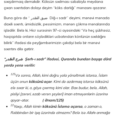
sıxışdırmaq deməkdir. Köksün sıxılması səbəbiylə meydana
çıxan sıxıntıdan dolayı deyim “köks darlığı” mənasını qazanır.
Buna görə də “ ضيق الصّدر Diğ–ı sadr” deyimi, mənəvi mənada
daxili sıxıntı, ümidsizlik, pessimizm, mənən çökmə mənalarında
işlədilir. Belə ki, Hicr surəsinin 97–ci ayəsindəki “Və heç şübhəsiz,
həqiqətdə onların söylədikləri ucbatından könlünün sıxıldığını
bilirik” ifadəsi də peyğəmbərimizin çəkdiyi belə bir mənəvi
sıxıntını dilə gətirir.
“شرح الصّدر Ş
ə
rh–ı s
a
dr”
ifadəs
i, Quranda
bundan başqa
dör
d
yerd
ə
yenə v
e
r
i
li
r:
125
Və sonra, Allah, kimi doğru yola yönəltmək istərsə, İslam
üçün onun
köksünü açar
. Kimi də azdırmaq istərsə köksünü
elə sıxar ki, o, göyə çıxırmış kimi olar. Bax bu­dur, belə, Allah,
pisliyi [zərəri, əzab verən şeyləri] iman etməyənlərin üzərinə
qoyar–atar.
( Ənam/125)
22
Yaxşı, Allah kimin
köksünü İslama açarsa
, o zaman o,
Rəbbindən bir işıq üzərində olmazmı? Belə isə Allahı anmağa