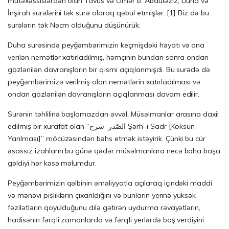
mütəxəssislərdən olan Tavus və Ömər b. Abdüləziz, Duha və
İnşirah surələrini tək surə olaraq qəbul etmişlər. [1] Biz də bu
surələrin tək Nəcm olduğunu düşünürük.
Duha surəsində peyğəmbərimizin keçmişdəki həyatı və ona
verilən nemətlər xatırladılmış, həmçinin bundan sonra ondan
gözlənilən davranışların bir qismi açıqlanmışdı. Bu surədə də
peyğəmbərimizə verilmiş olan nemətlərin xatırladılması və
ondan gözlənilən davranışların açıqlanması davam edilir.
Surənin təhlilinə başlamazdan əvvəl, Müsəlmanlar arasına daxil
edilmiş bir xürafat olan “الصّدر شرح Şərh–i Sadr [Köksün
Yarılması]” möcüzəsindən bəhs etmək istəyirik. Çünki bu cür
əsassız izahların bu günə qədər müsəlmanlara necə baha başa
gəldiyi hər kəsə məlumdur.
Peyğəmbərimizin qəlbinin əməliyyatla açılaraq içindəki maddi
və mənəvi pisliklərin çıxarıldığını və bunların yerinə yüksək
fəzilətlərin qoyulduğunu dilə gətirən uydurma rəvayətlərin,
hadisənin fərqli zamanlarda və fərqli yerlərdə baş verdiyini