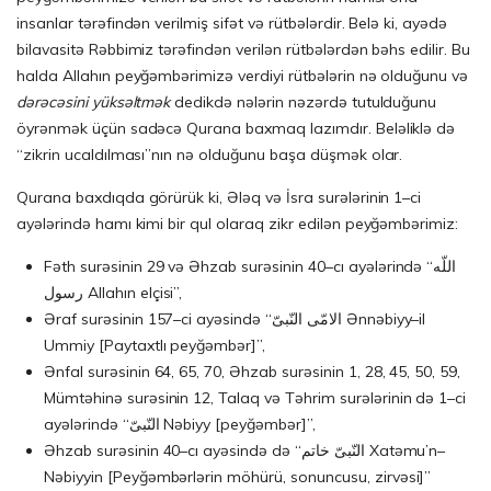
insanlar tərəfindən verilmiş sifət və rütbələrdir. Belə ki, ayədə
bilavasitə Rəbbimiz tərəfindən verilən rütbələrdən bəhs edilir. Bu
halda Allahın peyğəmbərimizə verdiyi rütbələrin nə olduğunu və
dərəcəsini yüksəltmək
dedikdə nələrin nəzərdə tutulduğunu
öyrənmək üçün sadəcə Qurana baxmaq lazımdır. Beləliklə də
“zikrin ucaldılması”nın nə olduğunu başa düşmək olar.
Qurana baxdıqda görürük ki, Ələq və İsra surələrinin 1–ci
ayələrində hamı kimi bir qul olaraq zikr edilən peyğəmbərimiz:
Fəth surəsinin 29 və Əhzab surəsinin 40–cı ayələrində “اللّه
رسول Allahın elçisi”,
Əraf surəsinin 157–ci ayəsində “الامّى النّبىّ Ənnəbiyy–il
Ummiy [Paytaxtlı peyğəmbər]”,
Ənfal surəsinin 64, 65, 70, Əhzab surəsinin 1, 28, 45, 50, 59,
Mümtəhinə surəsinin 12, Talaq və Təhrim surələrinin də 1–ci
ayələrində “النّبىّ Nəbiyy [peyğəmbər]”,
Əhzab surəsinin 40–cı ayəsində də “النّبىّ خاتم Xatəmu’n–
Nəbiyyin [Peyğəmbərlərin möhürü, sonuncusu, zirvəsi]”