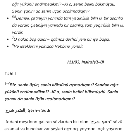
ağır yükünü en­dir­mə­dik­mi? –Ki o, sənin belini
bükmüşdü
.
Sənin şanını da sənin üçün ucaltmadıqmı?
5,6
Demə
l
i, çətinliyin yanında tam yəqinliklə bilin ki, bir asanlıq
da
var
dır
. Çətinliyin yanında bir asanlıq, tam yəqinliklə bilin ki,
var
dır
.
7
O halda boş qalar
–
qalmaz dərhal yeni bir
işə
başla.
8
Və
istək
l
ə
r
i
n
i
yalnızca Rəbbinə yönəlt.
(11/93, İnşirah/1–8)
T
ə
hl
i
l
1–4
Biz, sənin üçün, sənin köksünü açmadıqmı? Səndən ağır
yükünü en­dir­mə­dik­mi? –Ki o, sənin belini
bükmüşdü
. Sənin
şanını da sənin üçün ucaltmadıqmı?
[
شرح
الصّدر
] Şərh–ı Sadr
İfadəni meydana gətirən sözlərdən biri olan “شرح şərh” sözü
əslən ət və buna bənzər şeyləri açmaq, yaymaq, açıb yayaraq