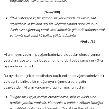
bağış­la­yı­cı­dır, çox mərhəmət edəndir.
(Nisa/100)
26
Və
xatırlayın ki, bir zaman siz yer üzündə az idiniz, zəif
sayılırdınız, insanların sizi ələ keçirməsindən qorxurdunuz.
Allah sizə sığınacaq verdi, sizə köməklik göstərib müdafiə etdi
və təmiz ruzi verdi ki, bəlkə, şükür edəsiniz!
(
Ə
nfal/26)
Allahın eyni vədinin, peyğəmbərimizlə əlaqədar olaraq yerinə
yetirdiyini göstərən bir başqa nümunə də Tövbə surəsinin 40
–
cı
ayəsində verilmişdir.
Bu ayədə, müşriklər tərəfindən təqib edilən peyğəmbərimizin bir
yoldaşı ilə birlikdə bir mağaraya sığınması və o çətin
vəziyyətdən Allahın yardımıyla qurtarması anladılır:
40
Əgər siz, Elçiyə yardım etməzsinizsə, bilin ki, Allah Ona
qətiliklə yardım et­miş­dir. Həmçinin, o kafirlər–Allahın ilahlığını
və rəbbliyini bilərək rədd edənlər, Onu ikinin ikincisi olaraq