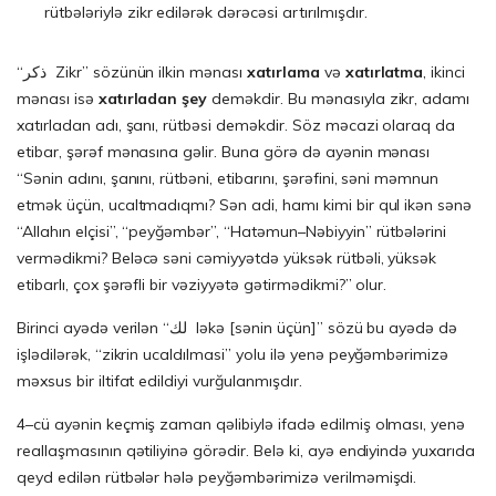
rütbələriylə zikr edilərək dərəcəsi artırılmışdır.
“ذكر Zikr” sözünün ilkin mənası
xatırlama
və
xatırlatma
, ikinci
mənası isə
xatırladan şey
deməkdir. Bu mənasıyla zikr, adamı
xatırladan adı, şanı, rütbəsi deməkdir. Söz məcazi olaraq da
etibar, şərəf mənasına gəlir. Buna görə də ayənin mənası
“Sənin adını, şanını, rütbəni, etibarını, şərəfini, səni məmnun
etmək üçün, ucaltmadıqmı? Sən adi, hamı kimi bir qul ikən sənə
“Allahın elçisi”, “peyğəmbər”, “Hatəmun–Nəbiyyin” rütbələrini
vermədikmi? Beləcə səni cəmiyyətdə yüksək rütbəli, yüksək
etibarlı, çox şərəfli bir vəziyyətə gətirmədikmi?” olur.
Birinci ayədə verilən “لك ləkə [sənin üçün]” sözü bu ayədə də
işlədilərək, “zikrin ucaldılmasi” yolu ilə yenə peyğəmbərimizə
məxsus bir iltifat edildiyi vurğulanmışdır.
4–cü ayənin keçmiş zaman qəlibiylə ifadə edilmiş olması, yenə
reallaşmasının qətiliyinə görədir. Belə ki, ayə endiyində yuxarıda
qeyd edilən rütbələr hələ peyğəmbərimizə verilməmişdi.