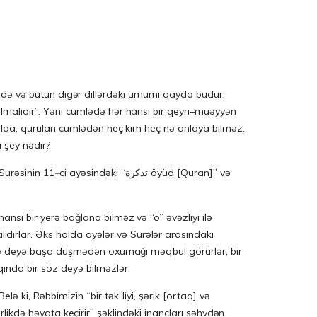
dilində və bütün digər dillərdəki ümumi qayda budur:
lmalıdır”. Yəni cümlədə hər hansı bir qeyri–müəyyən
 halda, qurulan cümlədən heç kim heç nə anlaya bilməz.
i şey nədir?
Surəsinin 11
–
ci ayəsindəki “تذكرة öyüd [Quran]” və
nsı bir yerə bağlana bilməz və “o” əvəzliyi ilə
ırlar. Əks halda ayələr və Surələr arasındakı
bdır» deyə başa düşmədən oxumağı məqbul görürlər, bir
ında bir söz deyə bilməzlər.
birlikdə həyata keçirir” şəklindəki inancları səhvdən