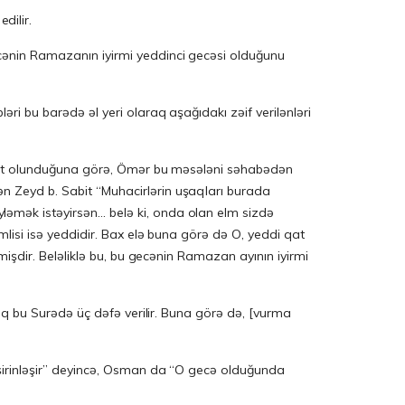
dilir.
ecənin Ramazanın iyirmi yeddinci gecəsi olduğunu
ri bu barədə əl yeri olaraq aşağıdakı zəif verilənləri
n Zeyd b. Sabit “Muhacirlərin uşaqları burada
ləmək istəyirsən… belə ki, onda olan elm sizdə
mlisi isə yeddidir. Bax elə buna görə də O, yeddi qat
mişdir. Beləliklə bu, bu gecənin Ramazan ayının iyirmi
 şirinləşir” deyincə, Osman da “O gecə olduğunda