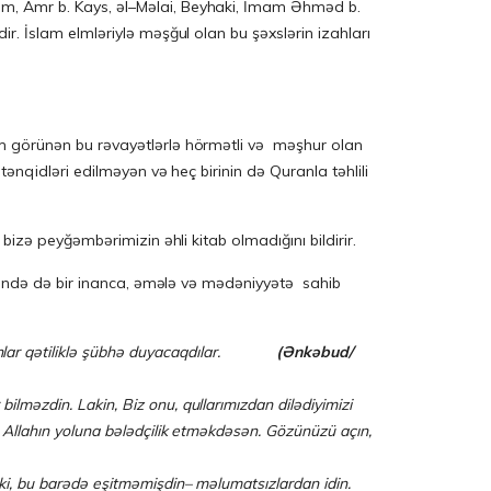
tim, Amr b. Kays, əl–Məlai, Beyhaki, İmam Əhməd b.
ir. İslam elmləriylə məşğul olan bu şəxslərin izahları
lam görünən bu rəvayətlərlə hörmətli və məşhur olan
tənqidləri edilməyən və heç birinin də Quranla təhlili
bizə peyğəmbərimizin əhli kitab olmadığını bildirir.
rəsində də bir inanca, əmələ və mədəniyyətə sahib
nananlar qətiliklə şübhə duyacaqdılar.
(Ənkəbud/
məzdin. Lakin, Biz onu, qullarımızdan di­lə­diyimizi
 Allahın yoluna bələdçi­lik et­mək­dəsən. Gözünüzü açın,
ki, bu barədə eşitmə­miş­din– məlumatsızlardan idin.