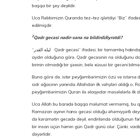
başqa bir şey deyildir.
Uca Rəbbimizin Quranda tez–tez işlətdiyi “Biz” ifadəsi
edilmişdir.
2
Qədr gecəsi nədir–sənə nə bildirdi/öyrətdi?
“ليلة القدر Qədr gecəsi” ifadəsi, bir tamamlıq halında ərəb dilinə ilk dəfə bu Surə ilə girmişdir. Bu Surə enənə qədər heç kim belə xüsusi bir gecədən xəbərdar deyildi. Bu ayədən
aydın olduğuna görə, Qədr gecəsinin nə olduğunu dah
birinin olmadığı bir şəxsin, belə xüsusi bir gecəni bilm
Buna görə də, istər peyğəmbərimizin özü və istərsə
sidr ağacının yanında Allahdan ilk vəhyləri aldığı o
peyğəmbərimizin Quran ilə əlaqədar məsələlərlə ilk d
Uca Allah bu barədə başqa məlumat verməmiş, bu qədə
Ramazan ayının hansı gecəsi olduğu əhəmiyyətli deyil
də kəramətin gecədə deyil, endiriləndə olduğunun fər
bir insan üçün həmin gün Qədr günü olur. Çünki, vac
dəyərlidir.