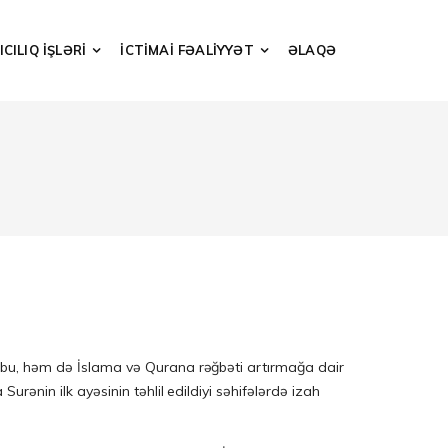
CILIQ İŞLƏRİ
İCTİMAİ FƏALİYYƏT
ƏLAQƏ
lubu, həm də İslama və Qurana rəğbəti artırmağa dair
rənin ilk ayəsinin təhlil edildiyi səhifələrdə izah