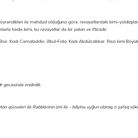
 öyrəndikləri ilə məhdud olduğuna görə, rəvayətlərdəki kimi–yoldaşlar
ərlə hədis kimi, bu rəvayətlər də bir yalan və iftiradır.
–i Əsir, Kadı Cəmaləddin, Əbul–Fida, Kadı Abdülcabbar, Razi kimi Böyük
dr gecəsində endirdik.
tutan qüvvələri ilə Rəbblərinin izni ilə – biliyinə uyğun olaraq, o şəfəq