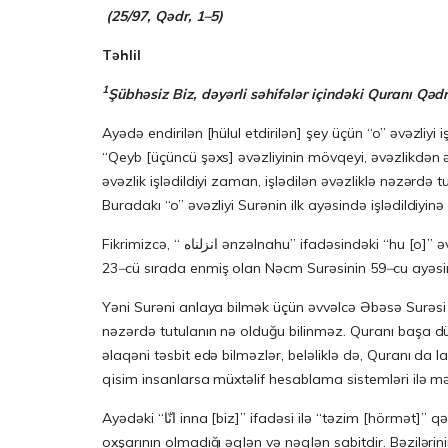
(25/97, Qədr, 1–5)
Təhlil
1
Şübhəsiz Biz, dəyərli səhifələr içindəki Quranı Qəd
Ayədə endirilən [hülul etdirilən] şey üçün “o” əvəzliyi 
“Qeyb [üçüncü şəxs] əvəzliyinin mövqeyi, əvəzlikdən 
əvəzlik işlədildiyi zaman, işlədilən əvəzliklə nəzərd
Buradakı “o” əvəzliyi Surənin ilk ayəsində işlədildiyinə
Fikrimizcə, “ انزلناه ənzəlnahu” ifadəsindəki
23
–
cü sırada enmiş olan Nəcm Surəsinin 59
–
Yəni Surəni anlaya bilmək üçün əvvəlcə Əbəsə Surəsi o
nəzərdə tutulanın nə olduğu bilinməz. Quranı başa d
əlaqəni təsbit edə bilməzlər, beləliklə də, Quranı d
qisim insanlarsa müxtəlif hesablama sistemləri ilə m
Ayədəki “انّا inna [biz]” ifadəsi ilə “təzim [hörmət]” qəsd edilmışdır. Bu ifadədən “çoxluq” mənası çıxarmaq mümkün deyil. Belə ki, Rəbbimizin “bir tək”liyi, şərik [ortaq] və
oxşarının olmadığı əqlən və nəqlən sabitdir. Bəzilərinin 