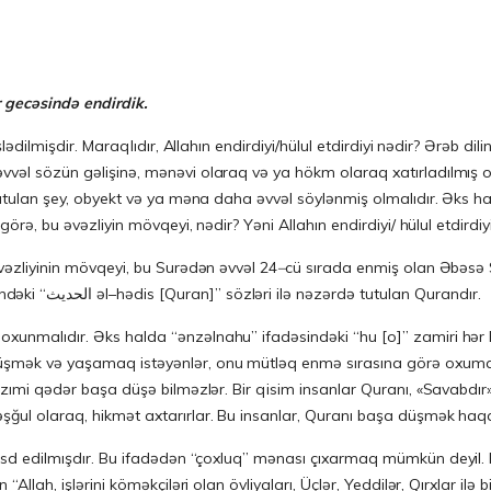
r gecəsində endirdik.
işlədilmişdir. Maraqlıdır, Allahın endirdiyi/hülul etdirdiyi nədir? Ərəb 
əvvəl sözün gəlişinə, mənəvi olaraq və ya hökm olaraq xatırladılmış o
ə tutulan şey, obyekt və ya məna daha əvvəl söylənmiş olmalıdır. Əks
 görə, bu əvəzliyin mövqeyi, nədir? Yəni Allahın endirdiyi/ hülul etdirdiy
 “hu [o]” əvəzliyinin mövqeyi, bu Surədən əvvəl 24
–
cü sırada enmiş olan Əbəsə 
cu ayəsindəki “الحديث əl–hədis [Quran]” sözləri ilə nəzərdə tutulan Qurandır.
xunmalıdır. Əks halda “ənzəlnahu” ifadəsindəki “hu [o]” zamiri hər ha
üşmək və yaşamaq istəyənlər, onu mütləq enmə sırasına görə oxumalıd
a lazımi qədər başa düşə bilməzlər. Bir qisim insanlar Quranı, «Sava
əşğul olaraq, hikmət axtarırlar. Bu insanlar, Quranı başa düşmək haqq
“Allah, işlərini köməkçiləri olan övliyaları, Üçlər, Yeddilər, Qırxlar ilə 