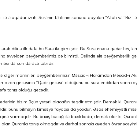
 ilə əlaqədar izah, Surənin təhlilinin sonuna qoyulan “Allah və “Biz” ə
a əvvəldən peyğəmbərimiz də bilmirdi. Əslində elə peyğəmbərlik gəl
əməsi də son dərəcə təbiidir.
 də digər möminlər, peyğəmbərimizin Məscid–i Haramdan Məscid–i Aks
, Ramazan gecəsinin “Qədr gecəsi” olduğunu bu surə endikdən sonra öy
əfə tanış olduğu gecədir.
rinin bizim üçün yetərli olacağını təqdir etmişdir. Demək ki, Quran
dir, bunu bilməyin kimsəyə faydası da yoxdur. Əsas əhəmiyyətli məsə
qinə varmaqdır. Bu baxış bucağı ilə baxıldıqda, demək olar ki, Quran
ib olan Quranla tanış olmaqdır və dərhal sonrakı ayədən öyrənəcəyim