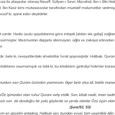
i ilə əlaqədar olaraq Nəsəfî, Süfyan–ı Sevri, Mücahid, İbn–i Əbi Ha
 İbn Kəsir kimi mütəxəssislər tərəfindən müxtəlif məlumatlar verilmişd
süf ki, qane edici deyildirlər.
vardır. Hədis üsulu qaydalarına görə intiqali [əldən ələ gəlişi] sağ
rəli sürmüşlər. Məzmunları diqqətə alınmayan, ağla və zəkaya istinadən 
r.
, belə ki, rəvayətlərdəki əhvalatlar İsrail qaynaqlıdır. Halbuki, Quran 
kitablarını oxumamışdı və təbii ki, bu kitabların gətirdiyi hökmlər ba
umurdun–sən Quranı özündən yazmırsan. Əgər belə olsa idi, batilə i
 işimizdən olan ruhu/ Quranı vəhy etdik. Sən, kitab nədir, iman nədir bil
həsiz sən də dos­doğ­ru bir yola, göylərdə və yerdə olanlar Özü üçün olan
laha dönər. (
Ş
u
ra/52, 53)
 ən gözəlini anladırıq. Hal­buki sən, bundan əvvəl, tam yəqinliklə bilin 