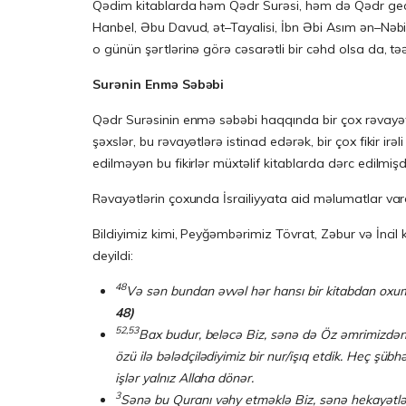
Qədim kitablarda həm Qədr Surəsi, həm də Qədr gecəs
Hanbel, Əbu Davud, ət–Tayalisi, İbn Əbi Asım ən–Nəbil,
o günün şərtlərinə görə cəsarətli bir cəhd olsa da, təəs
Surənin Enmə Səbəbi
Qədr Surəsinin enmə səbəbi haqqında bir çox rəvayət 
şəxslər, bu rəvayətlərə istinad edərək, bir çox fikir i
edilməyən bu fikirlər müxtəlif kitablarda dərc edilmişdi
Rəvayətlərin çoxunda İsrailiyyata aid məlumatlar vardır
Bildiyimiz kimi, Peyğəmbərimiz Tövrat, Zəbur və İncil 
deyildi:
48
Və sən bundan əvvəl hər hansı bir kitabdan ox
48)
52,53
Bax budur, beləcə Biz, sənə də Öz əmrimizdən/Öz
özü ilə bələdçilədiyimiz bir nur/işıq etdik. Heç şüb
işlər yalnız Al
3
Sənə bu Quranı vəhy etməklə Biz, sənə hekayətlərin