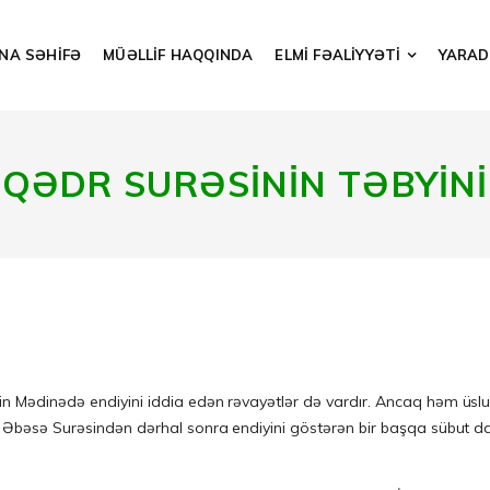
NA SƏHİFƏ
MÜƏLLİF HAQQINDA
ELMİ FƏALİYYƏTİ
YARADI
QƏDR SURƏSİNİN TƏBYİNİ
İ
nin Mədinədə endiyini iddia edən rəvayətlər də vardır. Ancaq həm üs
 Əbəsə Surəsindən dərhal sonra endiyini göstərən bir başqa sübut da Su