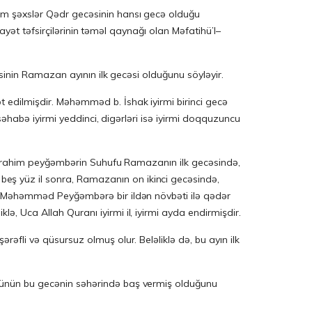
im şəxslər Qədr gecəsinin hansı gecə olduğu
vayət təfsirçilərinin təməl qaynağı olan Məfatihü’l–
əsinin Ramazan ayının ilk gecəsi olduğunu söyləyir.
 edilmişdir. Məhəmməd b. İshak iyirmi birinci gecə
səhabə iyirmi yeddinci, digərləri isə iyirmi doqquzuncu
, İbrahim peyğəmbərin Suhufu Ramazanın ilk gecəsində,
eş yüz il sonra, Ramazanın on ikinci gecəsində,
an Məhəmməd Peyğəmbərə bir ildən növbəti ilə qədər
, Uca Allah Quranı iyirmi il, iyirmi ayda endirmişdir.
əfli və qüsursuz olmuş olur. Beləliklə də, bu ayın ilk
üşünün bu gecənin səhərində baş vermiş olduğunu