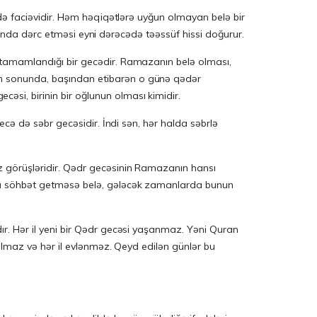
 də faciəvidir. Həm həqiqətlərə uyğun olmayan belə bir
larında dərc etməsi eyni dərəcədə təəssüf hissi doğurur.
ə tamamlandığı bir gecədir. Ramazanın belə olması,
ın sonunda, başından etibarən o günə qədər
si, birinin bir oğlunun olması kimidir.
ecə də səbr gecəsidir. İndi sən, hər halda səbrlə
öz görüşləridir. Qədr gecəsinin Ramazanın hansı
nda söhbət getməsə belə, gələcək zamanlarda bunun
ır. Hər il yeni bir Qədr gecəsi yaşanmaz. Yəni Quran
ğulmaz və hər il evlənməz. Qeyd edilən günlər bu