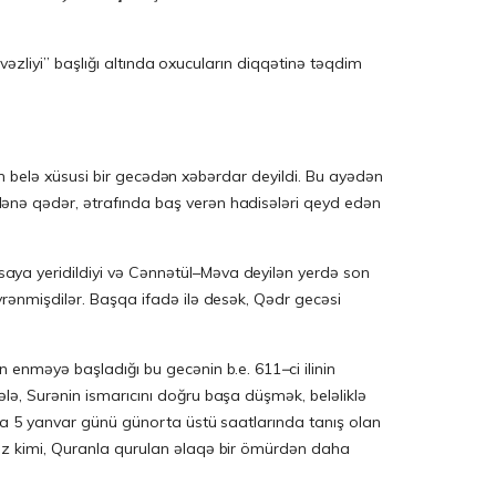
vəzliyi” başlığı altında oxucuların diqqətinə təqdim
ənə qədər, ətrafında baş verən hadisələri qeyd edən
aya yeridildiyi və Cənnətül–Məva deyilən yerdə son
rənmişdilər. Başqa ifadə ilə desək, Qədr gecəsi
ın enməyə başladığı bu gecənin b.e. 611
–
ci ilinin
lə, Surənin ismarıcını doğru başa düşmək, beləliklə
la 5 yanvar günü günorta üstü saatlarında tanış olan
iz kimi, Quranla qurulan əlaqə bir ömürdən daha