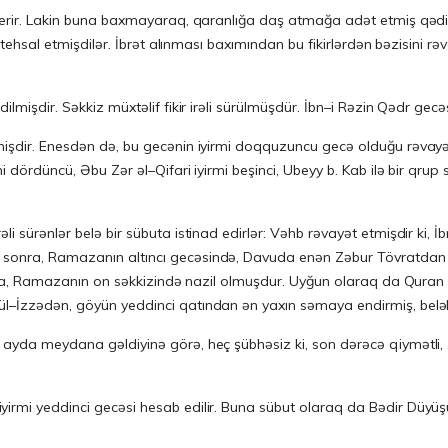
c verir. Lakin buna baxmayaraq, qaranlığa daş atmağa adət etmiş qəd
stehsal etmişdilər. İbrət alınması baxımından bu fikirlərdən bəzisini rə
ilmişdir. Səkkiz müxtəlif fikir irəli sürülmüşdür. İbn–i Rəzin Qədr gec
mişdir. Enesdən də, bu gecənin iyirmi doqquzuncu gecə olduğu rəvayət
 dördüncü, Əbu Zər əl–Qifari iyirmi beşinci, Ubeyy b. Kab ilə bir qrup 
li sürənlər belə bir sübuta istinad edirlər: Vəhb rəvayət etmişdir ki
 sonra, Ramazanın altıncı gecəsində, Davuda enən Zəbur Tövratdan b
l sonra, Ramazanın on səkkizində nazil olmuşdur. Uyğun olaraq da Qur
–İzzədən, göyün yeddinci qatından ən yaxın səmaya endirmiş, beləliklə
ayda meydana gəldiyinə görə, heç şübhəsiz ki, son dərəcə qiymətli, şər
yirmi yeddinci gecəsi hesab edilir. Buna sübut olaraq da Bədir Düy