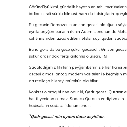
Göründüyü kimi, gündəlik həyatın ən təbii təcrübələri
iddianın irəli sürülə bilməsi, həm də təfsirçilərin, qa
Bu gecənin Ramazanın ən son gecəsi olduğunu söyləyən
eynilə peyğəmbərlərin ilkinin Adəm, sonunun da Məh
cəhənnəmdən azad edilən nəfslər sayı qədər, sadəcə b
Buna görə də bu gecə şükür gecəsidir. Ən son gecəsi də
şükür arasındakı fərqi anlamış olursan.”
[5]
Sadaladığımız fikirlərin peyğəmbərimizlə hər hansı b
gecəsi olması ancaq modern vasitələr ilə keçmişin m
da reallaşa biləcəyi mümkün ola bilər.
Konkret olaraq bilinən odur ki, Qədr gecəsi Quranın 
hər il, yenidən enməz. Sadəcə Quranın endiyi vaxtın i
hadisələrin sadəcə ildönümləridir.
3
Q
ə
dr
gec
ə
si
min
aydan
daha
xeyirlidir
.