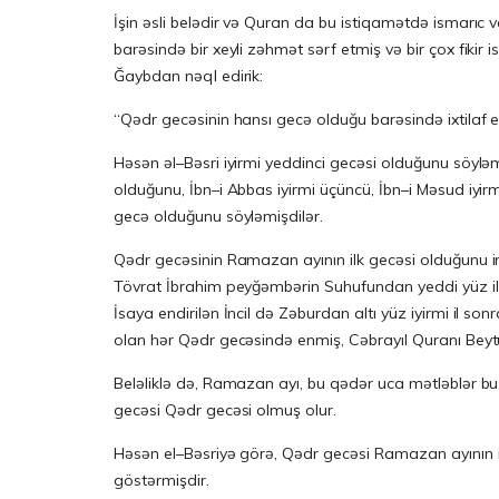
İşin əsli belədir və Quran da bu istiqamətdə ismarı
barəsində bir xeyli zəhmət sərf etmiş və bir çox fikir i
Ğaybdan nəql edirik:
“Qədr gecəsinin hansı gecə olduğu barəsində ixtilaf ed
Həsən əl–Bəsri iyirmi yeddinci gecəsi olduğunu söylə
olduğunu, İbn–i Abbas iyirmi üçüncü, İbn–i Məsud iyirmi
gecə olduğunu söyləmişdilər.
Qədr gecəsinin Ramazan ayının ilk gecəsi olduğunu irə
Tövrat İbrahim peyğəmbərin Suhufundan yeddi yüz il
İsaya endirilən İncil də Zəburdan altı yüz iyirmi i
olan hər Qədr gecəsində enmiş, Cəbrayıl Quranı Beytül
Beləliklə də, Ramazan ayı, bu qədər uca mətləblər bu 
gecəsi Qədr gecəsi olmuş olur.
Həsən el–Bəsriyə görə, Qədr gecəsi Ramazan ayının i
göstərmişdir.