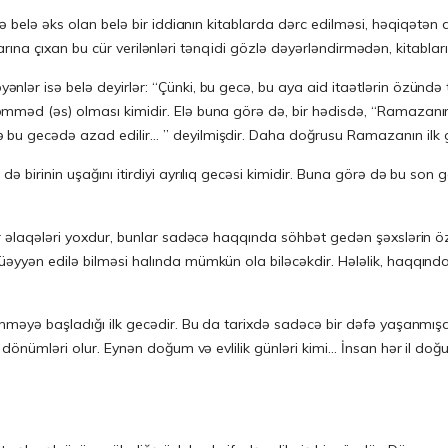
nə belə əks olan belə bir iddianın kitablarda dərc edilməsi, həqiqətən
rşılarına çıxan bu cür verilənləri tənqidi gözlə dəyərləndirmədən, kitab
lər isə belə deyirlər: “Çünki, bu gecə, bu aya aid itaətlərin özünd
əmməd (əs) olması kimidir. Elə buna görə də, bir hədisdə, “Ramazan
u gecədə azad edilir… ” deyilmişdir. Daha doğrusu Ramazanın ilk gecə
 birinin uşağını itirdiyi ayrılıq gecəsi kimidir. Buna görə də bu son g
ir əlaqələri yoxdur, bunlar sadəcə haqqında söhbət gedən şəxslərin 
üəyyən edilə bilməsi halında mümkün ola biləcəkdir. Hələlik, haqqı
enməyə başladığı ilk gecədir. Bu da tarixdə sadəcə bir dəfə yaşanmışd
l dönümləri olur. Eynən doğum və evlilik günləri kimi… İnsan hər il do