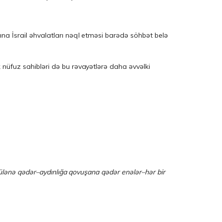
ına İsrail əhvalatları nəql etməsi barədə söhbət belə
 nüfuz sahibləri də bu rəvayətlərə daha əvvəlki
 sökülənə qədər–aydınlığa qovuşana qədər enələr–hər bir