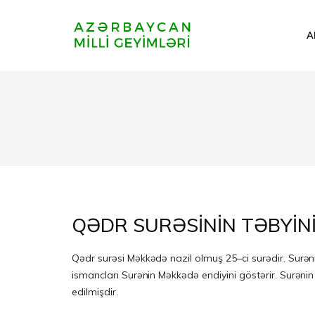
A
QƏDR SURƏSİNİN TƏBYİN
Qədr surəsi Məkkədə nazil olmuş 25–ci surədir. Surə
ismarıcları Surənin Məkkədə endiyini göstərir. Surənin
edilmişdir.