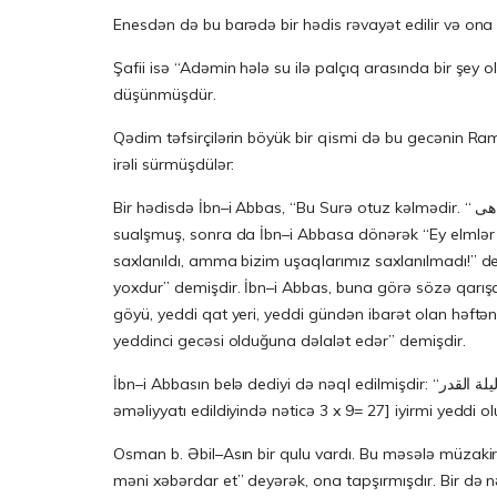
Enesdən də bu barədə bir hədis rəvayət edilir və on
Şafii isə “Adəmin hələ su ilə palçıq arasında bir ş
düşünmüşdür.
Qədim təfsirçilərin böyük bir qismi də bu gecənin Ram
irəli sürmüşdülər:
Bir hədisdə İbn–i Abbas, “Bu Surə otuz kəlmədir. “ هى Hiyə” kəlməsi isə iyirmi yeddinci kəlməni təşkil edir” demişdir. Rəvayət olunduğuna görə, Ömər bu məsələni səhabədən
sualşmuş, sonra da İbn–i Abbasa dönərək “Ey elmlər 
saxlanıldı, amma bizim uşaqlarımız saxlanılmadı!” d
yoxdur” demişdir. İbn–i Abbas, buna görə sözə qarışar
göyü, yeddi qat yeri, yeddi gündən ibarət olan həftəni
yeddinci gecəsi olduğuna dəlalət edər” demişdir.
İbn–i Abbasın belə dediyi də nəql edilmişdir: “ليلة القدر leylətülqədr [Qədr gecəsi]” ərəb dilində doqquz hərfdir. Bu tamamlıq bu Surədə üç dəfə verilir. Buna görə də, [vurma
əməliyyatı edildiyində nəticə 3 x 9= 27] iyirmi yeddi olu
Osman b. Əbil–Asın bir qulu vardı. Bu məsələ müzakir
məni xəbərdar et” deyərək, ona tapşırmışdır. Bir də 