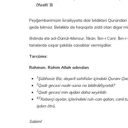
(Yus
i
f/ 3)
Peyğəmbərimizin İsrailiyyata dair bildikləri Qurandan
gedə bilməz. Beləliklə də həqiqətə zidd olan digər minl
Əslində elə əd–Dürrül–Mənsur, İtkan, İbn–i Cərir, İbn
tarixlərdə oxşar şəkildə cavablar vermişdilər.
Tərcümə:
Rəhman, Rəhim Allah adından
1
Şübhəsiz Biz, dəyərli səhifələr içindəki Quranı Qə
2
Qədr gecəsi nədir–sənə nə bildirdi/öyrətdi?
3
Qədr gecəsi min aydan daha xeyirlidir.
4,5
Xəbərçi ayələr, içlərindəki ruh–can qatan, canlı 
işdən ötrü.
Salam!