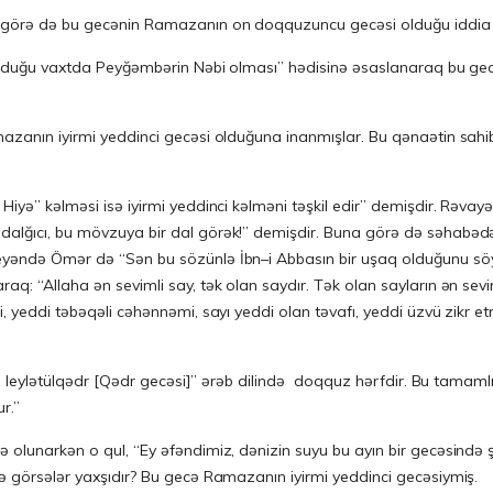
a görə də bu gecənin Ramazanın on doqquzuncu gecəsi olduğu iddia e
ey olduğu vaxtda Peyğəmbərin Nəbi olması” hədisinə əsaslanaraq bu g
azanın iyirmi yeddinci gecəsi olduğuna inanmışlar. Bu qənaətin sahiblə
dalğıcı, bu mövzuya bir dal görək!” demişdir. Buna görə də səhabədə
eyəndə Ömər də “Sən bu sözünlə İbn–i Abbasın bir uşaq olduğunu söy
aq: “Allaha ən sevimli say, tək olan saydır. Tək olan sayların ən sevi
, yeddi təbəqəli cəhənnəmi, sayı yeddi olan təvafı, yeddi üzvü zikr et
r.”
ə olunarkən o qul, “Ey əfəndimiz, dənizin suyu bu ayın bir gecəsində
nə görsələr yaxşıdır? Bu gecə Ramazanın iyirmi yeddinci gecəsiymiş.