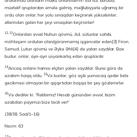
aralarında olanların mülkü onlarındırmı? Elə isə, burada,
müxtəlif qruplardan əmələ gəlmiş, məğlubiyyətə uğramış bir
ordu olan onlar, hər yolu sınaqdan keçirərək yüksəlsinlər,
əllərindən gələn hər şeyi sınaqdan keçirsinlər!
12,13
Onlardan əvvəl Nuhun qövmü, Ad, sütunlar sahibi,
möhtəşəm orduları olan/görünməmiş işgəncələr edən
[3]
Firon,
Səmud, Lutun qövmü və Əykə Əhli
[4]
də yalan saydılar. Bax
budur, onlar, ayrı-ayrı üsyankarlıq edən qruplardır.
14
Ancaq onların hamısı elçiləri yalan saydılar. Buna görə də
15
əzabım haqq oldu.
Və bunlar, göz açıb yumacaq qədər belə
gecikməsi olmayan bir qışqırtıdan başqa bir şey gözləmırlər.
16
Və dedilər ki: “Rəbbimiz! Hesab günündən əvvəl, bizim
əzabdan payımızı bizə təcili ver!”
(38/38, Sad/1–16)
Nəcm: 63
17