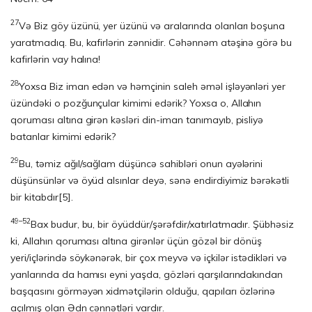
27
Və Biz göy üzünü, yer üzünü və aralarında olanları boşuna
yaratmadıq. Bu, kafirlərin zənnidir. Cəhənnəm atəşinə görə bu
kafirlərin vay halına!
28
Yoxsa Biz iman edən və həmçinin saleh əməl işləyənləri yer
üzündəki o pozğunçular kimimi edərik? Yoxsa o, Allahın
qoruması altına girən kəsləri din-iman tanımayıb, pisliyə
batanlar kimimi edərik?
29
Bu, təmiz ağıl/sağlam düşüncə sahibləri onun ayələrini
düşünsünlər və öyüd alsınlar deyə, sənə endirdiyimiz bərəkətli
bir kitabdır
[5]
.
49–52
Bax budur, bu, bir öyüddür/şərəfdir/xatırlatmadır. Şübhəsiz
ki, Allahın qoruması altına girənlər üçün gözəl bir dönüş
yeri/içlərində söykənərək, bir çox meyvə və içkilər istədikləri və
yanlarında da hamısı eyni yaşda, gözləri qarşılarındakından
başqasını görməyən xidmətçilərin olduğu, qapıları özlərinə
açılmış olan Ədn cənnətləri vardır.