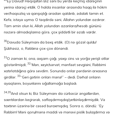
Ey Davud! Həqiqətən Biz səni bu yerdə keçmiş idarəçinin
yerinə idarəçi etdik. O halda insanlar arasında haqq ilə hökm
ver/haqsızlıq və qarışıqlığı aradan qaldırıb, ədaləti təmin et.
Kefə, istəyə uyma. O təqdirdə səni, Allahın yolundan azdırar.
Tam əmin olun ki, Allah yolundan azanlara/hesab gününü
nəzərə almadıqlarına görə, çox şiddətli bir əzab vardır.
30
Davuda Süleymanı da bəxş etdik. (O) nə gözəl quldu!
Şübhəsiz, o, Rəbbinə çox-çox dönəndi.
31
O zaman ki, ona, axşam çağı, yaxşı cins və yorğa yerişli atlar
32
göstərilmişdi;
“Mən, xeyir/sərvət, mənfəət sevgisini, Rəbbimi
xatırlatdığına görə sevdim. Sonunda onlar pərdənin arxasına
33
girdilər.
“Geri gətirin onları mənə!” – dedi. Dərhal onların
ayaqlarını, boyunlarını sığallamağa başladı.
34,35
And olsun ki, Biz Süleymanı da cürbəcür əngəllərdən,
sıxıntılardan keçirərək, saflaşdırmışdıq/yetkinləşdirmişdik. Və
taxtının üzərinə bir cəsəd buraxmışdıq. Sonra o, döndü: “Ey
Rəbbim! Məni qoru/mənə maddi və mənəvi pislik bulaşdırma və