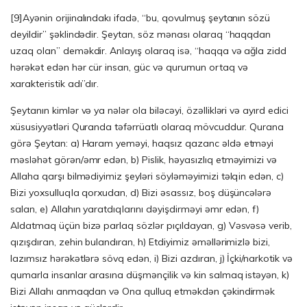
[9]
Ayənin orijinalındakı ifadə, “bu, qovulmuş şeytanın sözü
deyildir” şəklindədir. Şeytan, söz mənası olaraq “haqqdan
uzaq olan” deməkdir. Anlayış olaraq isə, “haqqa və ağla zidd
hərəkət edən hər cür insan, güc və qurumun ortaq və
xarakteristik adı”dır.
Şeytanın kimlər və ya nələr ola biləcəyi, özəllikləri və ayırd edici
xüsusiyyətləri Quranda təfərrüatlı olaraq mövcuddur. Qurana
görə Şeytan: a) Haram yeməyi, haqsız qazanc əldə etməyi
məsləhət görən/əmr edən, b) Pislik, həyasızlıq etməyimizi və
Allaha qarşı bilmədiyimiz şeyləri söyləməyimizi təlqin edən, c)
Bizi yoxsulluqla qorxudan, d) Bizi əsassız, boş düşüncələrə
salan, e) Allahın yaratdıqlarını dəyişdirməyi əmr edən, f)
Aldatmaq üçün bizə parlaq sözlər pıçıldayan, g) Vəsvəsə verib,
qızışdıran, zehin bulandıran, h) Etdiyimiz əməllərimizlə bizi,
lazımsız hərəkətlərə sövq edən, i) Bizi azdıran, j) İçki/narkotik və
qumarla insanlar arasına düşmənçilik və kin salmaq istəyən, k)
Bizi Allahı anmaqdan və Ona qulluq etməkdən çəkindirmək