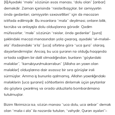
[6]
Ayədəki “mələ” sözünün əsas mənası, “dolu olan” [anbar]
deməkdir. Zaman içərisində “rəislər/başçılar, bir cəmiyyətin
öndə gedənləri, cəmiyyətin səxavətliləri” için də məcazən
istifadə edilmişdir. Bu insanlara “mələ” deyilməsi, onların bilik,
təcrübə və anlayışla dolu olduqlarına görədir. Qədim
müfəssirlər, “mələ” sözünün “rəislər, öndə gedənlər” [şura]
şəklindəki məcazi mənasından yola çıxaraq, ayədəki “əl–mələil–
əla” ifadəsindəki “ə‘la” [uca] sifətinə görə “uca şura” olaraq,
dəyərləndirmişlər. Ancaq, bu uca şuranın nə olduğu haqqında
ortada sağlam bir dəlil olmadığından, bunların “göylərdəki
mələklər”, “kərrubiyun/mukarrəbun” [Allaha ən yaxın olan
mələklər] olduqlarına dair əsassız bir sıra görüşlər irəli
sürmüşlər. Amma iş bununla qalmamış, Allahın yaxınlığındakı
mələklərin [uca şuranın] söhbətlərini dinləmək üçün şeytanlar
da göylərə çıxarılmış və orada ulduzlarla bombardımana
tutulmuşlar.
Bizim fikrimizcə isə, sözün mənası “uca dolu, uca anbar” demək
olan “mələ–i əla” ilə nəzərdə tutulan, “vəhydir, Quran ayələri”–