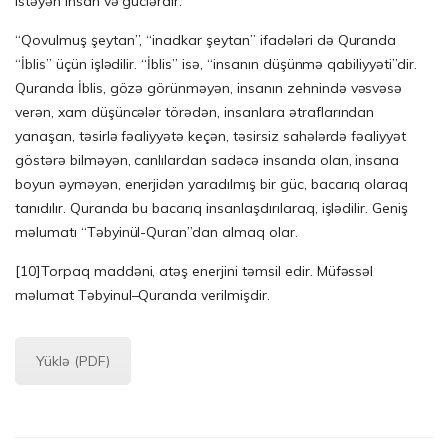
istəyən insan və güclərdir.
“Qovulmuş şeytan”, “inadkar şeytan” ifadələri də Quranda
“İblis” üçün işlədilir. “İblis” isə, “insanın düşünmə qabiliyyəti”dir.
Quranda İblis, gözə görünməyən, insanın zehnində vəsvəsə
verən, xam düşüncələr törədən, insanlara ətraflarından
yanaşan, təsirlə fəaliyyətə keçən, təsirsiz sahələrdə fəaliyyət
göstərə bilməyən, canlılardan sadəcə insanda olan, insana
boyun əyməyən, enerjidən yaradılmış bir güc, bacarıq olaraq
tanıdılır. Quranda bu bacarıq insanlaşdırılaraq, işlədilir. Geniş
məlumatı “Təbyinül-Quran”dan almaq olar.
[10]
Torpaq maddəni, atəş enerjini təmsil edir. Müfəssəl
məlumat Təbyinul–Quranda verilmişdir.
Yüklə (PDF)