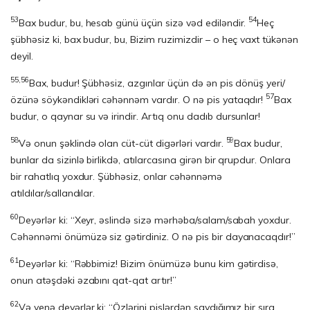
53
54
Bax budur, bu, hesab günü üçün sizə vəd ediləndir.
Heç
şübhəsiz ki, bax budur, bu, Bizim ruzimizdir – o heç vaxt tükənən
deyil.
55,56
Bax, budur! Şübhəsiz, azgınlar üçün də ən pis dönüş yeri/
57
özünə söykəndikləri cəhənnəm vardır. O nə pis yataqdır!
Bax
budur, o qaynar su və irindir. Artıq onu dadıb dursunlar!
58
59
Və onun şəklində olan cüt-cüt digərləri vardır.
Bax budur,
bunlar da sizinlə birlikdə, atılarcasına girən bir qrupdur. Onlara
bir rahatlıq yoxdur. Şübhəsiz, onlar cəhənnəmə
atıldılar/sallandılar.
60
Deyərlər ki: “Xeyr, əslində sizə mərhəba/salam/sabah yoxdur.
Cəhənnəmi önümüzə siz gətirdiniz. O nə pis bir dayanacaqdır!”
61
Deyərlər ki: “Rəbbimiz! Bizim önümüzə bunu kim gətirdisə,
onun atəşdəki əzabını qat-qat artır!”
62
Və yenə deyərlər ki: “Özlərini pislərdən saydığımız bir sıra