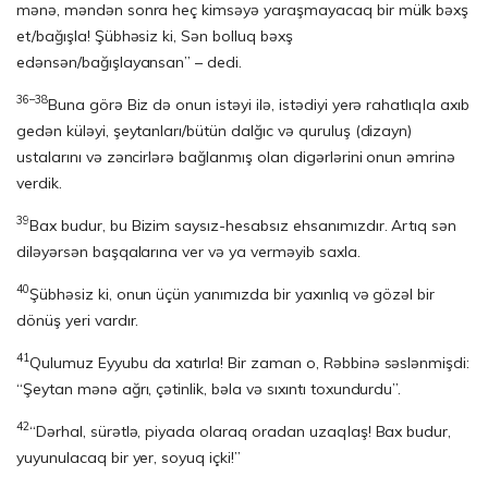
mənə, məndən sonra heç kimsəyə yaraşmayacaq bir mülk bəxş
et/bağışla! Şübhəsiz ki, Sən bolluq bəxş
edənsən/bağışlayansan” – dedi.
36–38
Buna görə Biz də onun istəyi ilə, istədiyi yerə rahatlıqla axıb
gedən küləyi, şeytanları/bütün dalğıc və quruluş (dizayn)
ustalarını və zəncirlərə bağlanmış olan digərlərini onun əmrinə
verdik.
39
Bax budur, bu Bizim saysız-hesabsız ehsanımızdır. Artıq sən
diləyərsən başqalarına ver və ya verməyib saxla.
40
Şübhəsiz ki, onun üçün yanımızda bir yaxınlıq və gözəl bir
dönüş yeri vardır.
41
Qulumuz Eyyubu da xatırla! Bir zaman o, Rəbbinə səslənmişdi:
“Şeytan mənə ağrı, çətinlik, bəla və sıxıntı toxundurdu”.
42
“Dərhal, sürətlə, piyada olaraq oradan uzaqlaş! Bax budur,
yuyunulacaq bir yer, soyuq içki!”