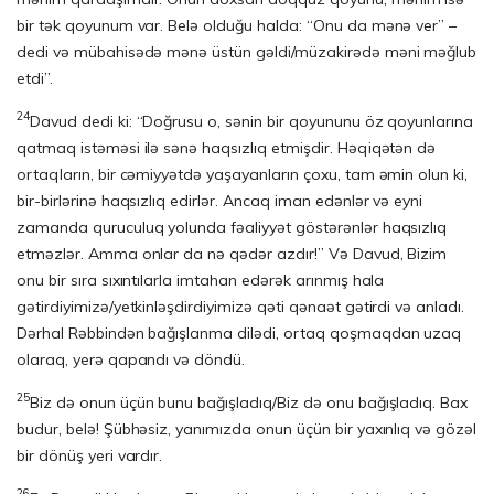
bir tək qoyunum var. Belə olduğu halda: “Onu da mənə ver” –
dedi və mübahisədə mənə üstün gəldi/müzakirədə məni məğlub
etdi”.
24
Davud dedi ki: “Doğrusu o, sənin bir qoyununu öz qoyunlarına
qatmaq istəməsi ilə sənə haqsızlıq etmişdir. Həqiqətən də
ortaqların, bir cəmiyyətdə yaşayanların çoxu, tam əmin olun ki,
bir-birlərinə haqsızlıq edirlər. Ancaq iman edənlər və eyni
zamanda quruculuq yolunda fəaliyyət göstərənlər haqsızlıq
etməzlər. Amma onlar da nə qədər azdır!” Və Davud, Bizim
onu bir sıra sıxıntılarla imtahan edərək arınmış hala
gətirdiyimizə/yetkinləşdirdiyimizə qəti qənaət gətirdi və anladı.
Dərhal Rəbbindən bağışlanma dilədi, ortaq qoşmaqdan uzaq
olaraq, yerə qapandı və döndü.
25
Biz də onun üçün bunu bağışladıq/Biz də onu bağışladıq. Bax
budur, belə! Şübhəsiz, yanımızda onun üçün bir yaxınlıq və gözəl
bir dönüş yeri vardır.
26