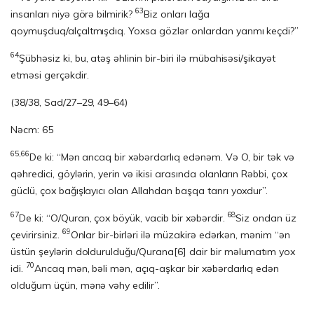
63
insanları niyə görə bilmirik?
Biz onları lağa
qoymuşduq/alçaltmışdıq. Yoxsa gözlər onlardan yanmı keçdi?”
64
Şübhəsiz ki, bu, atəş əhlinin bir-biri ilə mübahisəsi/şikayət
etməsi gerçəkdir.
(38/38, Sad/27–29, 49–64)
Nəcm: 65
65,66
De ki: “Mən ancaq bir xəbərdarlıq edənəm. Və O, bir tək və
qəhredici, göylərin, yerin və ikisi arasında olanların Rəbbi, çox
güclü, çox bağışlayıcı olan Allahdan başqa tanrı yoxdur”.
67
68
De ki: “O/Quran, çox böyük, vacib bir xəbərdir.
Siz ondan üz
69
çevirirsiniz.
Onlar bir-birləri ilə müzakirə edərkən, mənim “ən
üstün şeylərin doldurulduğu/Qurana
[6]
dair bir məlumatım yox
70
idi.
Ancaq mən, bəli mən, açıq-aşkar bir xəbərdarlıq edən
olduğum üçün, mənə vəhy edilir”.