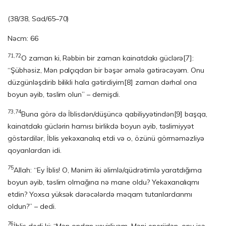
(38/38, Sad/65–70)
Nəcm: 66
71,72
O zaman ki, Rəbbin bir zaman kainatdakı güclərə
[7]
:
“Şübhəsiz, Mən palçıqdan bir bəşər əmələ gətirəcəyəm. Onu
düzgünləşdirib bilikli hala gətirdiyim
[8]
zaman dərhal ona
boyun əyib, təslim olun” – demişdi.
73,74
Buna görə də İblisdən/düşüncə qabiliyyətindən
[9]
başqa,
kainatdakı güclərin hamısı birlikdə boyun əyib, təslimiyyət
göstərdilər, İblis yekəxanalıq etdi və o, özünü görməməzliyə
qoyanlardan idi.
75
Allah: “Ey İblis! O, Mənim iki əlimlə/qüdrətimlə yaratdığıma
boyun əyib, təslim olmağına nə mane oldu? Yekəxanalıqmı
etdin? Yoxsa yüksək dərəcələrdə məqam tutanlardanmı
oldun?” – dedi.
76