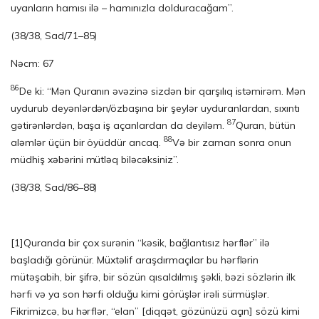
uyanların hamısı ilə – hamınızla dolduracağam”.
(38/38, Sad/71–85)
Nəcm: 67
86
De ki: “Mən Quranın əvəzinə sizdən bir qarşılıq istəmirəm. Mən
uydurub deyənlərdən/özbaşına bir şeylər uyduranlardan, sıxıntı
87
gətirənlərdən, başa iş açanlardan da deyiləm.
Quran, bütün
88
aləmlər üçün bir öyüddür ancaq.
Və bir zaman sonra onun
müdhiş xəbərini mütləq biləcəksiniz”.
(38/38, Sad/86–88)
[1]
Quranda bir çox surənin “kəsik, bağlantısız hərflər” ilə
başladığı görünür. Müxtəlif araşdırmaçılar bu hərflərin
mütəşabih, bir şifrə, bir sözün qısaldılmış şəkli, bəzi sözlərin ilk
hərfi və ya son hərfi olduğu kimi görüşlər irəli sürmüşlər.
Fikrimizcə, bu hərflər, “elan” [diqqət, gözünüzü açın] sözü kimi