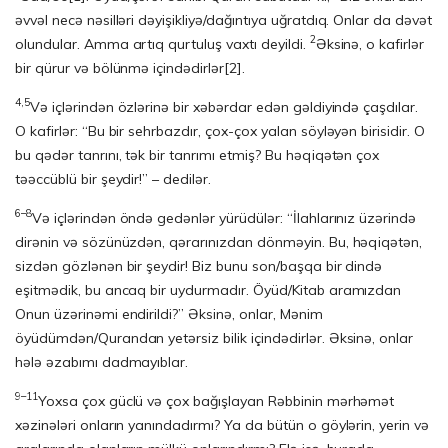
əvvəl necə nəsilləri dəyişikliyə/dağıntıya uğratdıq. Onlar da dəvət
2
olundular. Amma artıq qurtuluş vaxtı deyildi.
Əksinə, o kafirlər
bir qürur və bölünmə içindədirlər
[2]
.
4,5
Və içlərindən özlərinə bir xəbərdar edən gəldiyində çaşdılar.
O kafirlər: “Bu bir sehrbazdır, çox-çox yalan söyləyən birisidir. O
bu qədər tanrını, tək bir tanrımı etmiş? Bu həqiqətən çox
təəccüblü bir şeydir!” – dedilər.
6–8
Və içlərindən öndə gedənlər yürüdülər: “İlahlarınız üzərində
dirənin və sözünüzdən, qərarınızdan dönməyin. Bu, həqiqətən,
sizdən gözlənən bir şeydir! Biz bunu son/başqa bir dində
eşitmədik, bu ancaq bir uydurmadır. Öyüd/Kitab aramızdan
Onun üzərinəmi endirildi?” Əksinə, onlar, Mənim
öyüdümdən/Qurandan yetərsiz bilik içindədirlər. Əksinə, onlar
hələ əzabımı dadmayıblar.
9–11
Yoxsa çox güclü və çox bağışlayan Rəbbinin mərhəmət
xəzinələri onların yanındadırmı? Ya da bütün o göylərin, yerin və