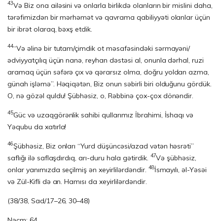
43
Və Biz ona ailəsini və onlarla birlikdə olanların bir mislini daha,
tərəfimizdən bir mərhəmət və qavrama qabiliyyəti olanlar üçün
bir ibrət olaraq, bəxş etdik.
44
“Və əlinə bir tutam/çimdik ot məsafəsindəki sərmayəni/
ədviyyatçılıq üçün nanə, reyhan dəstəsi al, onunla dərhal, ruzi
aramaq üçün səfərə çıx və qərarsız olma, doğru yoldan azma,
günah işləmə”. Həqiqətən, Biz onun səbirli biri olduğunu gördük.
O, nə gözəl quldu! Şübhəsiz, o, Rəbbinə çox-çox dönəndir.
45
Güc və uzaqgörənlik sahibi qullarımız İbrahimi, İshaqı və
Yəqubu da xatırla!
46
Şübhəsiz, Biz onları “Yurd düşüncəsi/azad vətən həsrəti”
47
saflığı ilə saflaşdırdıq, arı-duru hala gətirdik.
Və şübhəsiz,
48
onlar yanımızda seçilmiş ən xeyirlilərdəndir.
İsmayılı, əl-Yəsəi
və Zül-Kifli də an. Hamısı da xeyirlilərdəndir.
(38/38, Sad/17–26, 30–48)
Nəcm: 64