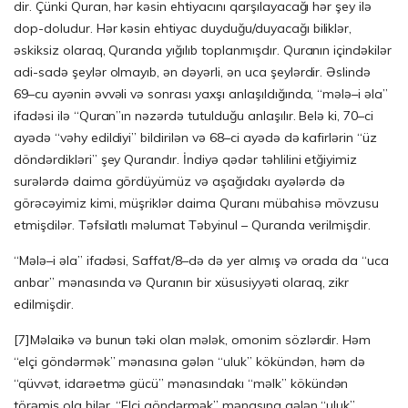
dir. Çünki Quran, hər kəsin ehtiyacını qarşılayacağı hər şey ilə
dop-doludur. Hər kəsin ehtiyac duyduğu/duyacağı biliklər,
əskiksiz olaraq, Quranda yığılıb toplanmışdır. Quranın içindəkilər
adi-sadə şeylər olmayıb, ən dəyərli, ən uca şeylərdir. Əslində
69–cu ayənin əvvəli və sonrası yaxşı anlaşıldığında, “mələ–i əla”
ifadəsi ilə “Quran”ın nəzərdə tutulduğu anlaşılır. Belə ki, 70–ci
ayədə “vəhy edildiyi” bildirilən və 68–ci ayədə də kafirlərin “üz
döndərdikləri” şey Qurandır. İndiyə qədər təhlilini etğiyimiz
surələrdə daima gördüyümüz və aşağıdakı ayələrdə də
görəcəyimiz kimi, müşriklər daima Quranı mübahisə mövzusu
etmişdilər. Təfsilatlı məlumat Təbyinul – Quranda verilmişdir.
“Mələ–i əla” ifadəsi, Saffat/8–də də yer almış və orada da “uca
anbar” mənasında və Quranın bir xüsusiyyəti olaraq, zikr
edilmişdir.
[7]
Məlaikə və bunun təki olan mələk, omonim sözlərdir. Həm
“elçi göndərmək” mənasına gələn “uluk” kökündən, həm də
“qüvvət, idarəetmə gücü” mənasındakı “məlk” kökündən
törəmiş ola bilər. “Elçi göndərmək” mənasına gələn “uluk”