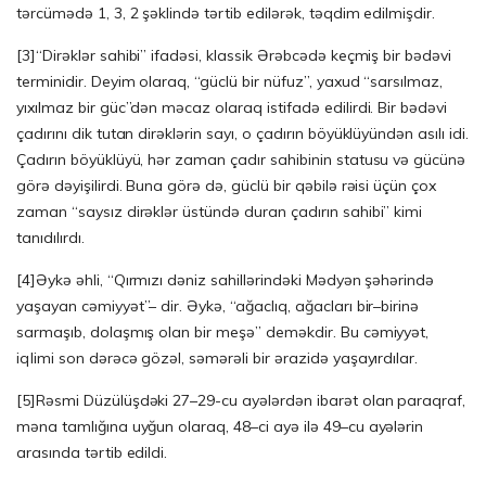
tərcümədə 1, 3, 2 şəklində tərtib edilərək, təqdim edilmişdir.
[3]
“Dirəklər sahibi” ifadəsi, klassik Ərəbcədə keçmiş bir bədəvi
terminidir. Deyim olaraq, “güclü bir nüfuz”, yaxud “sarsılmaz,
yıxılmaz bir güc”dən məcaz olaraq istifadə edilirdi. Bir bədəvi
çadırını dik tutan dirəklərin sayı, o çadırın böyüklüyündən asılı idi.
Çadırın böyüklüyü, hər zaman çadır sahibinin statusu və gücünə
görə dəyişilirdi. Buna görə də, güclü bir qəbilə rəisi üçün çox
zaman “saysız dirəklər üstündə duran çadırın sahibi” kimi
tanıdılırdı.
[4]
Əykə əhli, “Qırmızı dəniz sahillərindəki Mədyən şəhərində
yaşayan cəmiyyət”– dir. Əykə, “ağaclıq, ağacları bir–birinə
sarmaşıb, dolaşmış olan bir meşə” deməkdir. Bu cəmiyyət,
iqlimi son dərəcə gözəl, səmərəli bir ərazidə yaşayırdılar.
[5]
Rəsmi Düzülüşdəki 27–29-cu ayələrdən ibarət olan paraqraf,
məna tamlığına uyğun olaraq, 48–ci ayə ilə 49–cu ayələrin
arasında tərtib edildi.