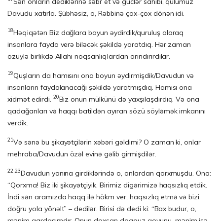
Sən onların dediklərinə səbr et və güclər sahibi, qulumuz
Davudu xatırla. Şübhəsiz, o, Rəbbinə çox-çox dönən idi.
18
Həqiqətən Biz dağlara boyun əydirdik/quruluş olaraq
insanlara fayda verə biləcək şəkildə yaratdıq. Hər zaman
özüylə birlikdə Allahı nöqsanlıqlardan arındırırdılar.
19
Quşların da hamısını ona boyun əydirmişdik/Davudun və
insanların faydalanacağı şəkildə yaratmışdıq. Hamısı ona
20
xidmət edirdi.
Biz onun mülkünü də yaxşılaşdırdıq. Və ona
qadağanları və haqqı batildən ayıran sözü söyləmək imkanını
verdik.
21
Və sənə bu şikayətçilərin xəbəri gəldimi? O zaman ki, onlar
mehraba/Davudun özəl evinə gəlib girmişdilər.
22,23
Davudun yanına girdiklərində o, onlardan qorxmuşdu. Ona:
“Qorxma! Biz iki şikayətçiyik. Birimiz digərimizə haqsızlıq etdik.
İndi sən aramızda haqq ilə hökm ver, haqsızlıq etmə və bizi
doğru yola yönəlt” – dedilər. Birisi də dedi ki: “Bax budur, o,
mənim qardaşımdır. Onun doxsan doqquz qoyunu, mənim isə