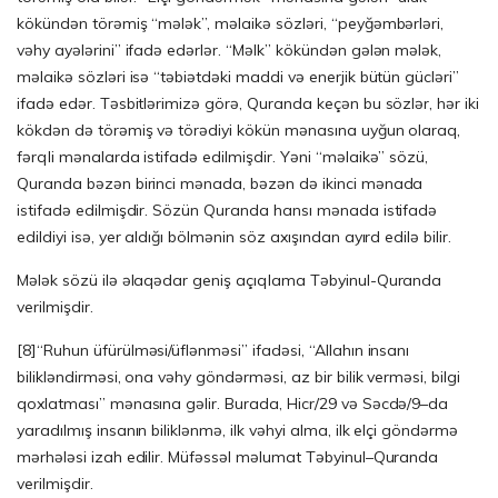
kökündən törəmiş “mələk”, məlaikə sözləri, “peyğəmbərləri,
vəhy ayələrini” ifadə edərlər. “Məlk” kökündən gələn mələk,
məlaikə sözləri isə “təbiətdəki maddi və enerjik bütün gücləri”
ifadə edər. Təsbitlərimizə görə, Quranda keçən bu sözlər, hər iki
kökdən də törəmiş və törədiyi kökün mənasına uyğun olaraq,
fərqli mənalarda istifadə edilmişdir. Yəni “məlaikə” sözü,
Quranda bəzən birinci mənada, bəzən də ikinci mənada
istifadə edilmişdir. Sözün Quranda hansı mənada istifadə
edildiyi isə, yer aldığı bölmənin söz axışından ayırd edilə bilir.
Mələk sözü ilə əlaqədar geniş açıqlama Təbyinul-Quranda
verilmişdir.
[8]
“Ruhun üfürülməsi/üflənməsi” ifadəsi, “Allahın insanı
bilikləndirməsi, ona vəhy göndərməsi, az bir bilik verməsi, bilgi
qoxlatması” mənasına gəlir. Burada, Hicr/29 və Səcdə/9–da
yaradılmış insanın biliklənmə, ilk vəhyi alma, ilk elçi göndərmə
mərhələsi izah edilir. Müfəssəl məlumat Təbyinul–Quranda
verilmişdir.