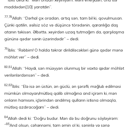
İblis dedi ki: “Mən ondan xeyirliyəm. Məni enerjidən, onu isə
maddədən
[10]
yaratdın”.
77,78
Allah: “Dərhal çıx oradan, artıq sən, tam bil ki, qovulmusan.
Çünki qatilin, əsilsiz söz və düşüncə törədənin, qaranlığa daş
atanın təkisən. Əlbəttə, xeyirdən uzaq tutmağım da, qarşılaşma
gününə qədər sənin üzərindədir” – dedi.
79
İblis: “Rəbbim! O halda təkrar dirildiləcəkləri günə qədər mənə
möhlət ver” – dedi.
80,81
Allah: “Haydı, sən müəyyən olunmuş bir vaxta qədər möhlət
verilənlərdənsən” – dedi.
82,83
İblis: “Elə isə ən üstün, ən güclü, ən şərəfli, məğlub edilməsi
mümkün olmayan/mütləq qalib olmağına and içirəm ki, mən
onların hamısını, içlərindən arıdılmış qulların istisna olmaqla,
mütləq azdıracağam” – dedi.
84
Allah dedi ki: “Doğru budur. Mən də bu doğrunu söyləyirəm:
85
“
And olsun, cəhənnəmi, tam əmin ol ki, səninlə və sənə