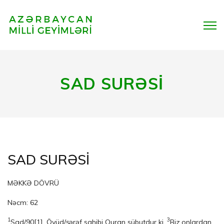
SAD SURƏSİ
SAD SURƏSİ
MƏKKƏ DÖVRÜ
Nəcm: 62
1
3
Sad/90
[1]
. Öyüd/şərəf sahibi Quran sübutdur ki,
Biz onlardan