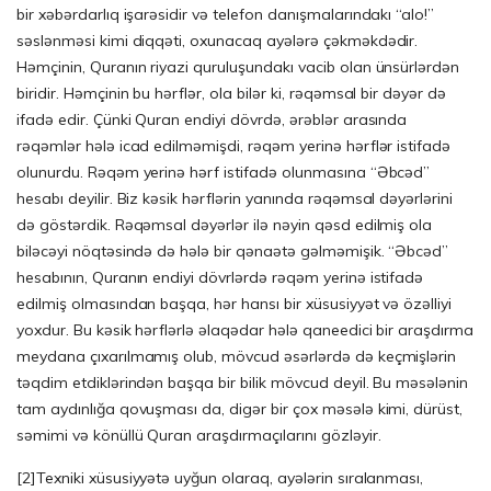
bir xəbərdarlıq işarəsidir və telefon danışmalarındakı “alo!”
səslənməsi kimi diqqəti, oxunacaq ayələrə çəkməkdədir.
Həmçinin, Quranın riyazi quruluşundakı vacib olan ünsürlərdən
biridir. Həmçinin bu hərflər, ola bilər ki, rəqəmsal bir dəyər də
ifadə edir. Çünki Quran endiyi dövrdə, ərəblər arasında
rəqəmlər hələ icad edilməmişdi, rəqəm yerinə hərflər istifadə
olunurdu. Rəqəm yerinə hərf istifadə olunmasına “Əbcəd”
hesabı deyilir. Biz kəsik hərflərin yanında rəqəmsal dəyərlərini
də göstərdik. Rəqəmsal dəyərlər ilə nəyin qəsd edilmiş ola
biləcəyi nöqtəsində də hələ bir qənaətə gəlməmişik. “Əbcəd”
hesabının, Quranın endiyi dövrlərdə rəqəm yerinə istifadə
edilmiş olmasından başqa, hər hansı bir xüsusiyyət və özəlliyi
yoxdur. Bu kəsik hərflərlə əlaqədar hələ qaneedici bir araşdırma
meydana çıxarılmamış olub, mövcud əsərlərdə də keçmişlərin
təqdim etdiklərindən başqa bir bilik mövcud deyil. Bu məsələnin
tam aydınlığa qovuşması da, digər bir çox məsələ kimi, dürüst,
səmimi və könüllü Quran araşdırmaçılarını gözləyir.
[2]
Texniki xüsusiyyətə uyğun olaraq, ayələrin sıralanması,