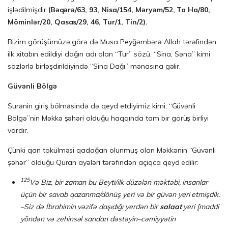
işlədilmişdir
(Bəqərə/63, 93, Nisa/154, Məryəm/52, Ta Ha/80,
Möminlər/20, Qasas/29, 46, Tur/1, Tin/2).
Bizim görüşümüzə görə də Musa Peyğəmbərə Allah tərəfindən
ilk xitabın edildiyi dağın adı olan “Tur” sözü, “Sina, Səna” kimi
sözlərlə birləşdirildiyində “Sina Dağı” mənasına gəlir.
Güvənli Bölgə
Surənin giriş bölməsində də qeyd etdiyimiz kimi, “Güvənli
Bölgə”nin Məkkə şəhəri olduğu haqqında tam bir görüş birliyi
vardır.
Çünki qan tökülməsi qadağan olunmuş olan Məkkənin “Güvənli
şəhər” olduğu Quran ayələri tərəfindən açıqca qeyd edilir:
125
Və Biz, bir zaman bu Beyti/ilk düzələn məktəbi, insanlar
üçün bir savab qazanma/dönüş yeri və bir güvən yeri etmişdik.
–Siz də İbrahimin vəzifə daşıdığı yerdən bir
salaat
yeri [maddi
yöndən və zehinsəl sarıdan dəstəyin–cəmiyyətin