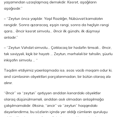
yaşamından uzaqlaşmaq deməkdir. Kəsrət, aşağıların
aşağısıdır.”
– “Zeytun öncə yaşıldır. Yaşıl Razılığın, Nübüvvət kamalatın
rəngidir. Sonra qızaracaq, eşqin rəngi, sonra da heçliyin rəngi
qara… Əncir kəsrət simvolu… Əncir ilk günahı, ilk düşməyi
anladır.”
– “Zeytun Vəhdət simvolu… Çatılacaq bir hədəfin timsali… Əncir,
tək səviyyəli, kiçik bir həyatı … Zeytun, mərhələli bir təhsilin, şüurlu
inkişafın simvolu … “
Təqdim etdiyimiz yaxınlaşmada isə, əsas vacib məqam odur ki,
and cümləsinin obyektləri parçalanmadan, bir bütün olaraq ələ
alınır.
“Əncir” və “zeytun” qətiyyən anddan kənardakı obyektlər
olaraq düşünülməməli, anddan asılı olmadan anlaşılmağa
çalışılmamalıdır. Əksinə, “əncir” və “zeytun” haqqındakı
dəyərləndirmə, bu sözlərin içində yer aldığı cümlənin quruluşu