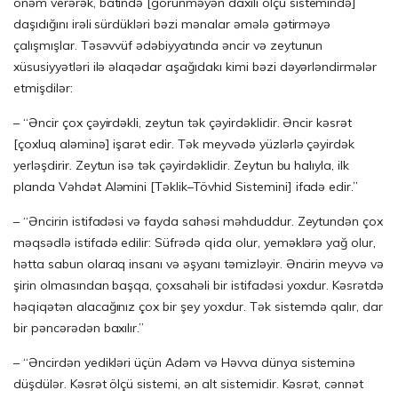
önəm verərək, batində [görünməyən daxili ölçü sistemində]
daşıdığını irəli sürdükləri bəzi mənalar əmələ gətirməyə
çalışmışlar. Təsəvvüf ədəbiyyatında əncir və zeytunun
xüsusiyyətləri ilə əlaqədar aşağıdakı kimi bəzi dəyərləndirmələr
etmişdilər:
– “Əncir çox çəyirdəkli, zeytun tək çəyirdəklidir. Əncir kəsrət
[çoxluq aləminə] işarət edir. Tək meyvədə yüzlərlə çəyirdək
yerləşdirir. Zeytun isə tək çəyirdəklidir. Zeytun bu halıyla, ilk
planda Vəhdət Aləmini [Təklik–Tövhid Sistemini] ifadə edir.”
– “Əncirin istifadəsi və fayda sahəsi məhduddur. Zeytundən çox
məqsədlə istifadə edilir: Süfrədə qida olur, yeməklərə yağ olur,
hətta sabun olaraq insanı və əşyanı təmizləyir. Əncirin meyvə və
şirin olmasından başqa, çoxsahəli bir istifadəsi yoxdur. Kəsrətdə
həqiqətən alacağınız çox bir şey yoxdur. Tək sistemdə qalır, dar
bir pəncərədən baxılır.”
– “Əncirdən yedikləri üçün Adəm və Həvva dünya sisteminə
düşdülər. Kəsrət ölçü sistemi, ən alt sistemidir. Kəsrət, cənnət