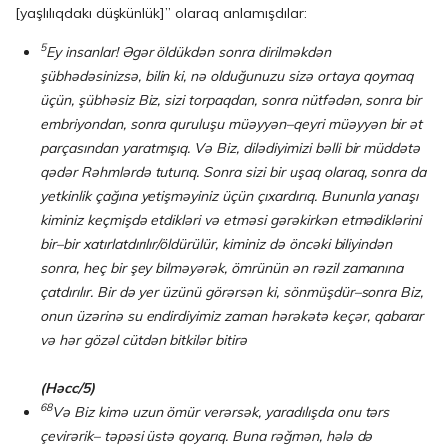
[yaşlılıqdakı düşkünlük]” olaraq anlamışdılar:
5
Ey insanlar! Əgər öldük
d
ən sonra dirilməkdən
şübhəd
ə
s
i
niz
sə
, bilin ki, nə ol
du
ğu
nu
zu sizə ortaya qoymaq
üçün, şübhəsiz Biz, sizi torpaqdan, sonra nütfədən, sonra bir
embriyondan, sonra
quruluşu müəyyən–qeyri müəyyən
bir
ə
t
parças
ı
nd
a
n ya
ratmış
ıq
. Və Biz, dilədiyimizi bəlli bir müddətə
qədər Rəhmlərdə tut
u
rı
q
. Sonra sizi bir uşaq olaraq, sonra da
yetkinl
i
k çağına yetişmə
yi
niz üçün çıxar
d
ırı
q
. Bununla
ya­naşı
kiminiz keçmişdə etdikləri və etməsi gərəkirkən etmədiklərini
bir–bir xa
tır
lat
­d
ırılır/öldürülür
,
k
iminiz də öncəki biliyindən
sonra, heç bir şey bilm
əyərə
k, öm
rünün ən rəzil zamanına
ç
at
d
ırılır. Bir də yer üzünü görərsən ki, sönmüş
d
ür–son
ra Biz,
onun üzərinə su endirdiyimiz zaman h
ə
r
ə
k
ə
t
ə k
eç
ə
r,
q
abar
a
r
və hər gözəl
cü
t
­d
ən bitkil
ə
r bitir
ə
(H
ə
cc/5)
68
Və Biz kimə uzun ömür verərsək, yaradılışda onu tərs
çevirərik– təpəsi üstə qoyarıq. Buna rəğmən, hələ də