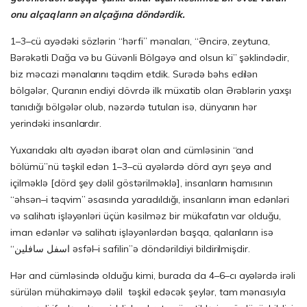
onu alçaqların ən alçağına döndərdik.
1–3–cü ayədəki sözlərin “hərfi” mənaları, “Əncirə, zeytuna,
Bərəkətli Dağa və bu Güvənli Bölgəyə and olsun ki” şəklindədir,
biz məcazi mənalarını təqdim etdik. Surədə bəhs edilən
bölgələr, Quranın endiyi dövrdə ilk müxatib olan Ərəblərin yaxşı
tanıdığı bölgələr olub, nəzərdə tutulan isə, dünyanın hər
yerindəki insanlardır.
Yuxarıdakı altı ayədən ibarət olan and cümləsinin “and
bölümü”nü təşkil edən 1–3–cü ayələrdə dörd ayrı şeyə and
içilməklə [dörd şey dəlil göstərilməklə], insanların hamısının
“əhsən–i təqvim” əsasında yaradıldığı, insanların iman edənləri
və salihatı işləyənləri üçün kəsilməz bir mükafatın var olduğu,
iman edənlər və salihatı işləyənlərdən başqa, qalanların isə
“اسفل سافلين əsfəl–i safilin”ə döndərildiyi bildirilmişdir.
Hər and cümləsində olduğu kimi, burada da 4–6–cı ayələrdə irəli
sürülən mühakiməyə dəlil təşkil edəcək şeylər, tam mənasıyla