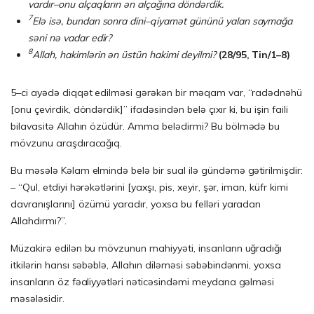
vardır–onu alçaqların ən alçağına döndərdik.
7
Elə isə, bundan sonra dini–qiyamət gününü yalan saymağa
səni nə vadar edir?
8
Allah, hakimlərin ən üstün hakimi deyilmi?
(28/95, Tin/1–8)
5–ci ayədə diqqət edilməsi gərəkən bir məqam var, “radədnəhü
[onu çevirdik, döndərdik]” ifadəsindən belə çıxır ki, bu işin faili
bilavasitə Allahın özüdür. Amma belədirmi? Bu bölmədə bu
mövzunu araşdıracağıq.
Bu məsələ Kəlam elmində belə bir sual ilə gündəmə gətirilmişdir:
– “Qul, etdiyi hərəkətlərini [yaxşı, pis, xeyir, şər, iman, küfr kimi
davranışlarını] özümü yaradır, yoxsa bu felləri yaradan
Allahdırmı?”.
Müzakirə edilən bu mövzunun mahiyyəti, insanların uğradığı
itkilərin hansı səbəblə, Allahın diləməsi səbəbindənmi, yoxsa
insanların öz fəaliyyətləri nəticəsindəmi meydana gəlməsi
məsələsidir.