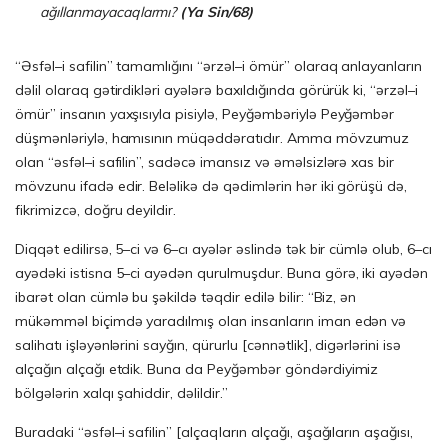
ağıllanmayacaqlarmı?
(Ya Sin/68)
“Əsfəl–i safilin” tamamlığını “ərzəl–i ömür” olaraq anlayanların
dəlil olaraq gətirdikləri ayələrə baxıldığında görürük ki, “ərzəl–i
ömür” insanın yaxşısıyla pisiylə, Peyğəmbəriylə Peyğəmbər
düşmənləriylə, hamısının müqəddəratıdır. Amma mövzumuz
olan “əsfəl–i safilin”, sadəcə imansız və əməlsizlərə xas bir
mövzunu ifadə edir. Beləlikə də qədimlərin hər iki görüşü də,
fikrimizcə, doğru deyildir.
Diqqət edilirsə, 5–ci və 6–cı ayələr əslində tək bir cümlə olub, 6–cı
ayədəki istisna 5–ci ayədən qurulmuşdur. Buna görə, iki ayədən
ibarət olan cümlə bu şəkildə təqdir edilə bilir: “Biz, ən
mükəmməl biçimdə yaradılmış olan insanların iman edən və
salihatı işləyənlərini sayğın, qürurlu [cənnətlik], digərlərini isə
alçağın alçağı etdik. Buna da Peyğəmbər göndərdiyimiz
bölgələrin xalqı şahiddir, dəlildir.”
Buradaki “əsfəl–i safilin” [alçaqların alçağı, aşağıların aşağısı,