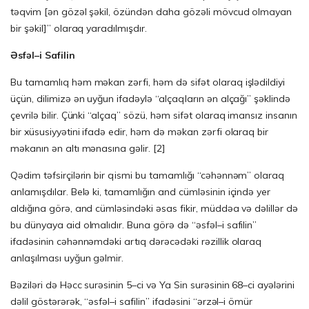
təqvim [ən gözəl şəkil, özündən daha gözəli mövcud olmayan
bir şəkil]” olaraq yaradılmışdır.
Ə
sf
ə
l
–
i
Safilin
Bu tamamlıq həm məkan zərfi, həm də sifət olaraq işlədildiyi
üçün, dilimizə ən uyğun ifadəylə “alçaqların ən alçağı” şəklində
çevrilə bilir. Çünki “alçaq” sözü, həm sifət olaraq imansız insanın
bir xüsusiyyətini ifadə edir, həm də məkan zərfi olaraq bir
məkanın ən altı mənasına gəlir. [2]
Qədim təfsirçilərin bir qismi bu tamamlığı “cəhənnəm” olaraq
anlamışdılar. Belə ki, tamamlığın and cümləsinin içində yer
aldığına görə, and cümləsindəki əsas fikir, müddəa və dəlillər də
bu dünyaya aid olmalıdır. Buna görə də “əsfəl–i safilin”
ifadəsinin cəhənnəmdəki artıq dərəcədəki rəzillik olaraq
anlaşılması uyğun gəlmir.
Bəziləri də Həcc surəsinin 5–ci və Ya Sin surəsinin 68–ci ayələrini
dəlil göstərərək, “əsfəl–i safilin” ifadəsini “ərzəl–i ömür