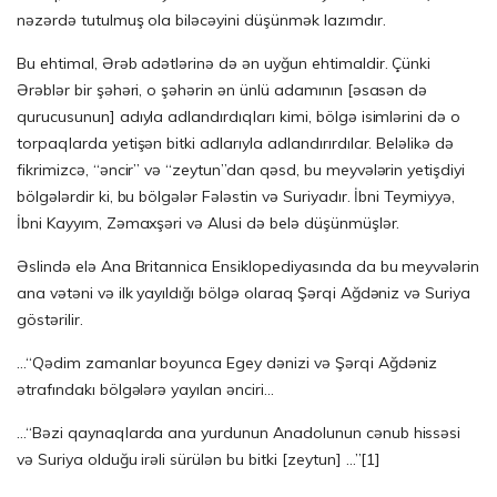
nəzərdə tutulmuş ola biləcəyini düşünmək lazımdır.
Bu ehtimal, Ərəb adətlərinə də ən uyğun ehtimaldir. Çünki
Ərəblər bir şəhəri, o şəhərin ən ünlü adamının [əsasən də
qurucusunun] adıyla adlandırdıqları kimi, bölgə isimlərini də o
torpaqlarda yetişən bitki adlarıyla adlandırırdılar. Beləlikə də
fikrimizcə, “əncir” və “zeytun”dan qəsd, bu meyvələrin yetişdiyi
bölgələrdir ki, bu bölgələr Fələstin və Suriyadır. İbni Teymiyyə,
İbni Kayyım, Zəmaxşəri və Alusi də belə düşünmüşlər.
Əslində elə Ana Britannica Ensiklopediyasında da bu meyvələrin
ana vətəni və ilk yayıldığı bölgə olaraq Şərqi Ağdəniz və Suriya
göstərilir.
…“Qədim zamanlar boyunca Egey dənizi və Şərqi Ağdəniz
ətrafındakı bölgələrə yayılan ənciri…
…“Bəzi qaynaqlarda ana yurdunun Anadolunun cənub hissəsi
və Suriya olduğu irəli sürülən bu bitki [zeytun] …”[1]