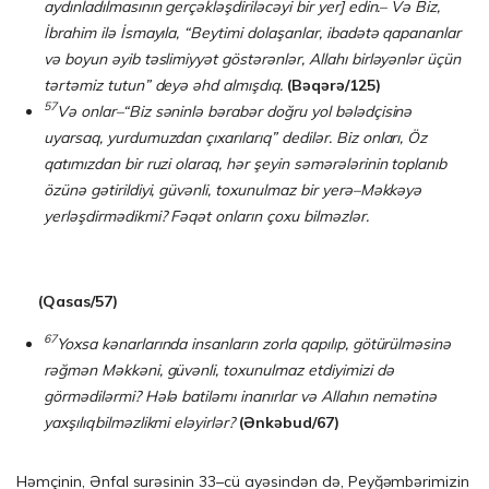
aydınladılmasının gerçəkləşdiriləcəyi bir yer] edin.– Və Biz,
İbrahim ilə İsmayıla, “Beytimi dolaşanlar, ibadətə qapananlar
və boyun əyib təslimiyyət göstərənlər, Allahı birləyənlər üçün
tərtəmiz tutun” deyə əhd almışdıq.
(Bəqərə/125)
57
Və onlar–“Biz səninlə bərabər doğru yol bələdçisinə
uyarsaq, yurdumuzdan çı­xa­rı­larıq” dedilər. Biz onları, Öz
qatımızdan bir ruzi olaraq, hər şeyin səmərələrinin top­lanıb
özünə gətirildiyi, güvənli, toxunulmaz bir yerə–Məkkəyə
yerləş­dir­mə­dik­mi? Fəqət onların çoxu bilməzlər.
(Qasas/57)
67
Yoxsa kənarlarında insanların zorla qapılıp, götürülməsinə
rəğmən Məkkəni, güvənli, toxunulmaz etdiyimizi də
görmədilərmi? Hələ batiləmı inanırlar və Allahın nemətinə
yaxşılıqbilməzlikmi eləyirlər?
(Ə
nk
ə
bud
/67)
Həmçinin, Ənfal surəsinin 33–cü ayəsindən də, Peyğəmbərimizin