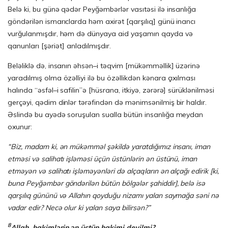
Belə ki, bu günə qədər Peyğəmbərlər vasıtəsi ilə insanlığa
göndərilən ismarıclarda həm axirət [qarşılıq] günü inancı
vurğulanmışdır, həm də dünyaya aid yaşamın qayda və
qanunları [şəriət] anladılmışdır.
Beləliklə də, insanın əhsən–i təqvim [mükəmməllik] üzərinə
yaradılmış olma özəlliyi ilə bu özəllikdən kənara çıxılması
halında “əsfəl–i safilin”ə [hüsrana, itkiyə, zərərə] sürüklənilməsi
gerçəyi, qədim dinlər tərəfindən də mənimsənilmiş bir haldır.
Əslində bu ayədə soruşulan sualla bütün insanlığa meydan
oxunur:
“Biz, madam ki, ən mükəmməl şəkildə yaratdığımız insanı, iman
etməsi və salihatı işləməsi üçün üstünlərin ən üstünü, iman
etməyən və salihatı işləməyənləri də alçaqların ən alçağı edirik [ki,
buna Peyğəmbər göndərilən bütün bölgələr şahiddir], belə isə
qarşılıq gününü və Allahın qoyduğu nizamı yalan saymağa səni nə
vadar edir? Necə olur ki yalan saya bilirsən?”
8
Allah, hakimlərin ən üstün hakimi deyilmi?