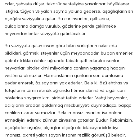
edər, şəhvətə düşər, təkasür xəstəliyinə yaxalanar, böyüklənər,
istiğna, tüğyan və yalan sayma yoluna gedərsə, aşağılıqların ən
aşağılısı vəziyyətinə gələr. Bu cür insanlar, qəlblərinə,
qulaqlarına damğa vurulub, gözlərinə pərdə çəkilməklə
heyvandan betər vəziyyətə gətiriləcəklər.
Bu vəziyyətə gələn insan görə bilən varlıqların nələr edə
bildikləri, görmək istəyənlər üçün meydandadır: bu qan əmənlər,
qəbul etdikləri ilahlar uğrunda təbiəti qətl edərək insanlar,
heyvanlar, bitkilər kimi milyonlarla canlının yaşamaq haqqını
veclərinə almazlar. Həmcinslərinin qanlarını son damlasına
qədər əmərək, öz soylarını yox edərlər. Belə ki, özü ehtiras və
tutqularını təmin etmək uğrunda həmcinslərinə və digər canlı
növlərinə soyqırım kimi şiddət tətbiq edərlər. Vəhşi heyvanlar,
aclıqlarını aradan qaldırmaq məcburiyyəti duymadıqca, başqa
canlılara zərər vurmazlar. Belə imansız insanlar isə onların
etmədiyini edərək, zülmün zirvəsinə çatarlar. Budur, Rəbbimizin,
aşağılıqlar aşağısı, alçaqlar alçağı ola biləcəyini bildirdiyi
imansız, axirəti yalan sayan insanın rəzillik görünüşü belədir.