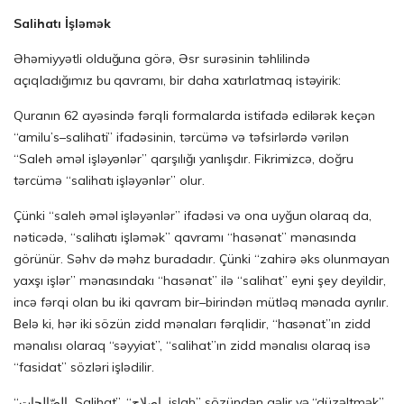
Salihatı İşləmək
Əhəmiyyətli olduğuna görə, Əsr surəsinin təhlilində
açıqladığımız bu qavramı, bir daha xatırlatmaq istəyirik:
Quranın 62 ayəsində fərqli formalarda istifadə edilərək keçən
“amilu’s–salihati” ifadəsinin, tərcümə və təfsirlərdə vərilən
“Saleh əməl işləyənlər” qarşılığı yanlışdır. Fikrimizcə, doğru
tərcümə “salihatı işləyənlər” olur.
Çünki “saleh əməl işləyənlər” ifadəsi və ona uyğun olaraq da,
nəticədə, “salihatı işləmək” qavramı “hasənat” mənasında
görünür. Səhv də məhz buradadır. Çünki “zahirə əks olunmayan
yaxşı işlər” mənasındakı “hasənat” ilə “salihat” eyni şey deyildir,
incə fərqi olan bu iki qavram bir–birindən mütləq mənada ayrılır.
Belə ki, hər iki sözün zidd mənaları fərqlidir, “hasənat”ın zidd
mənalısı olaraq “səyyiat”, “salihat”ın zidd mənalısı olaraq isə
“fasidat” sözləri işlədilir.
“الصّالحات Salihat”, “اصلاح islah” sözündən gəlir və “düzəltmək”