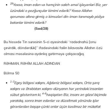
28
Yoxsa, iman edən və həmçinin saleh əməl işləyənləri Biz, yer
üzündəki o pozğunçular kimimi edərik? Yoxsa Allahın
qoruması altına girmiş o kimsələri din–iman tanımayıb pisliyə
batanlar kimimi edərik?
(Sad/28)
Bu hissədə Tin surəsinin 5–ci ayəsindəki “radədnahü [onu
çevirdik, döndərdük]” ifadəsindəki failin bilavasitə Allahın özü
olması məsələsinə aydınlıq gətirməyə çalışacağıq.
RƏHMAN, RƏHİM ALLAH ADINDAN
Bölmə 50
1–3
Egey bölgəsi xalqını, Ağdəniz bölgəsi xalqını, Orta şərq
xalqını və Ərəbistan xalqını–dünyanın hər yerindəki insanları
4–6
sübut göstərirəm ki,
həqiqətən Biz, insanı ən gözəl biçimdə
yaratdıq, sonra iman edənlər və düzəltmək yönündə işlər
görənlərdən başqa–çünki onlar üçün kəsilməz bir mükafat