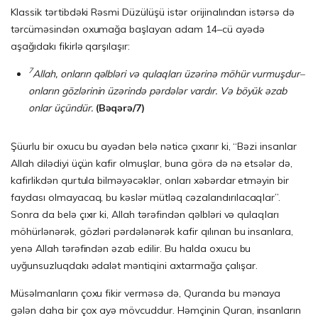
Klassik tərtibdəki Rəsmi Düzülüşü istər orijinalından istərsə də
tərcüməsindən oxumağa başlayan adam 14–cü ayədə
aşağıdakı fikirlə qarşılaşır:
7
Allah, onların qəlbləri və qulaqları üzərinə möhür vurmuşdur–
onların gözlərinin üzərində pərdələr vardır. Və böyük əzab
onlar üçündür.
(B
əqə
r
ə
/7)
Şüurlu bir oxucu bu ayədən belə nəticə çıxarır ki, “Bəzi insanlar
Allah dilədiyi üçün kafir olmuşlar, buna görə də nə etsələr də,
kafirlikdən qurtula bilməyəcəklər, onları xəbərdar etməyin bir
faydası olmayacaq, bu kəslər mütləq cəzalandırılacaqlar”.
Sonra da belə çıxır ki, Allah tərəfindən qəlbləri və qulaqları
möhürlənərək, gözləri pərdələnərək kafir qılınan bu insanlara,
yenə Allah tərəfindən əzab edilir. Bu halda oxucu bu
uyğunsuzluqdakı ədalət məntiqini axtarmağa çalışar.
Müsəlmanların çoxu fikir verməsə də, Quranda bu mənaya
gələn daha bir çox ayə mövcuddur. Həmçinin Quran, insanların