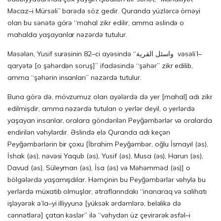
Məcaz–i Mürsəli” barədə söz gedir. Quranda yüzlərcə örnəyi
olan bu sənətə görə “mahal zikr edilir, amma əslində o
mahalda yaşayanlar nəzərdə tutulur.
Məsələn, Yusif surəsinin 82–ci ayəsində “واسئل القرية vəsəli’l–
qaryətə [o şəhərdən soruş]” ifadəsində “şəhər” zikr edilib,
amma “şəhərin insanları” nəzərdə tutulur.
Buna görə də, mövzumuz olan ayələrdə də yer [mahal] adı zikr
edilmişdir, amma nəzərdə tutulan o yerlər deyil, o yerlərdə
yaşayan insanlar, oralara göndərilən Peyğəmbərlər və oralarda
endirilən vəhylərdir. Əslində elə Quranda adı keçən
Peyğəmbərlərin bir çoxu [İbrahim Peyğəmbər, oğlu İsmayıl (əs),
İshak (əs), nəvəsi Yaqub (əs), Yusif (əs), Musa (əs), Harun (əs),
Davud (əs), Süleyman (əs), İsa (əs) və Məhəmməd (əs)] o
bölgələrdə yaşamışdılar. Həmçinin bu Peyğəmbərlər vəhylə bu
yerlərdə müxatib olmuşlar, ətraflarındakı “inanaraq və salihatı
işləyərək ə’la–yi illiyyunə [yüksək ərdəmlərə, beləlikə də
cənnətlərə] çatan kəslər” ilə “vəhydən üz çevirərək əsfəl–i