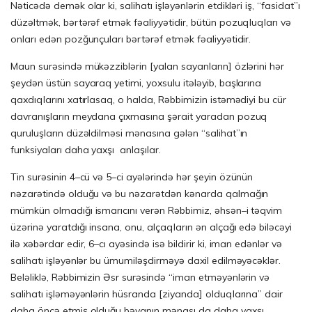
Nəticədə demək olar ki, salihatı işləyənlərin etdikləri iş, “fasidat”ı
düzəltmək, bərtərəf etmək fəaliyyətidir, bütün pozuqluqları və
onları edən pozğunçuları bərtərəf etmək fəaliyyətidir.
Maun surəsində mükəzziblərin [yalan sayanların] özlərini hər
şeydən üstün sayaraq yetimi, yoxsulu itələyib, başlarına
qaxdıqlarını xatırlasaq, o halda, Rəbbimizin istəmədiyi bu cür
davranışların meydana çıxmasına şərait yaradan pozuq
quruluşların düzəldilməsi mənasına gələn “salihat”ın
funksiyaları daha yaxşı anlaşılar.
Tin surəsinin 4–cü və 5–ci ayələrində hər şeyin özünün
nəzarətində olduğu və bu nəzarətdən kənarda qalmağın
mümkün olmadığı ismarıcını verən Rəbbimiz, əhsən–i təqvim
üzərinə yaratdığı insana, onu, alçaqların ən alçağı edə biləcəyi
ilə xəbərdar edir, 6–cı ayəsində isə bildirir ki, iman edənlər və
salihatı işləyənlər bu ümumiləşdirməyə daxil edilməyəcəklər.
Beləliklə, Rəbbimizin Əsr surəsində “iman etməyənlərin və
salihatı işləməyənlərin hüsranda [ziyanda] olduqlarına” dair
daha öncə etmiş olduğu bəyanın mənası da daha yaxşı