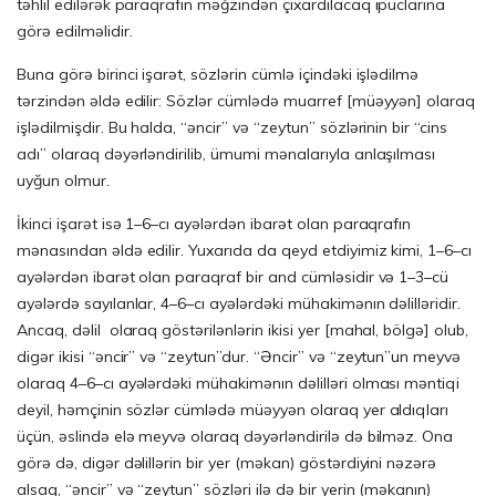
təhlil edilərək paraqrafın məğzindən çıxardılacaq ipuclarına
görə edilməlidir.
Buna görə birinci işarət, sözlərin cümlə içindəki işlədilmə
tərzindən əldə edilir: Sözlər cümlədə muarref [müəyyən] olaraq
işlədilmişdir. Bu halda, “əncir” və “zeytun” sözlərinin bir “cins
adı” olaraq dəyərləndirilib, ümumi mənalarıyla anlaşılması
uyğun olmur.
İkinci işarət isə 1–6–cı ayələrdən ibarət olan paraqrafın
mənasından əldə edilir. Yuxarıda da qeyd etdiyimiz kimi, 1–6–cı
ayələrdən ibarət olan paraqraf bir and cümləsidir və 1–3–cü
ayələrdə sayılanlar, 4–6–cı ayələrdəki mühakimənın dəlilləridir.
Ancaq, dəlil olaraq göstərilənlərin ikisi yer [mahal, bölgə] olub,
digər ikisi “əncir” və “zeytun”dur. “Əncir” və “zeytun”un meyvə
olaraq 4–6–cı ayələrdəki mühakimənın dəlilləri olması məntiqi
deyil, həmçinin sözlər cümlədə müəyyən olaraq yer aldıqları
üçün, əslində elə meyvə olaraq dəyərləndirilə də bilməz. Ona
görə də, digər dəlillərin bir yer (məkan) göstərdiyini nəzərə
alsaq, “əncir” və “zeytun” sözləri ilə də bir yerin (məkanın)