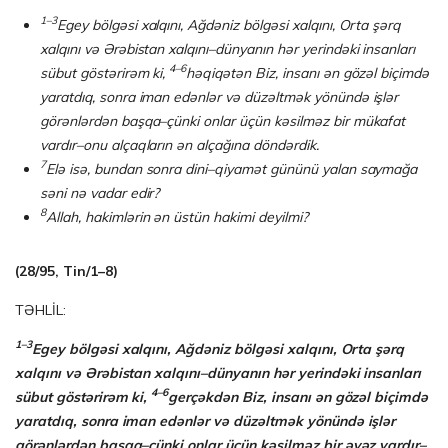
1–3
Egey bölgəsi xalqını, Ağdəniz bölgəsi xalqını, Orta şərq
xalqını və Ərəbistan xalqını–dünyanın hər yerindəki insanları
4–6
sübut göstərirəm ki,
həqiqətən Biz, insanı ən gözəl biçimdə
yaratdıq, sonra iman edənlər və düzəltmək yönündə işlər
görənlərdən başqa–çünki onlar üçün kəsilməz bir mükafat
vardır–onu alçaqların ən alçağına döndərdik.
7
Elə isə, bundan sonra dini–qiyamət gününü yalan saymağa
səni nə vadar edir?
8
Allah, hakimlərin ən üstün hakimi deyilmi?
(28/95, Tin/1–8)
TƏHLİL:
1–3
Egey bölgəsi xalqını, Ağdəniz bölgəsi xalqını, Orta şərq
xalqını və Ərəbistan xalqını–dünyanın hər yerindəki insanları
4–6
sübut göstərirəm ki,
gerçəkdən Biz, insanı ən gözəl biçimdə
yaratdıq, sonra iman edənlər və düzəltmək yönündə işlər
görənlərdən başqa–çünki onlar üçün kəsilməz bir əvəz vardır–