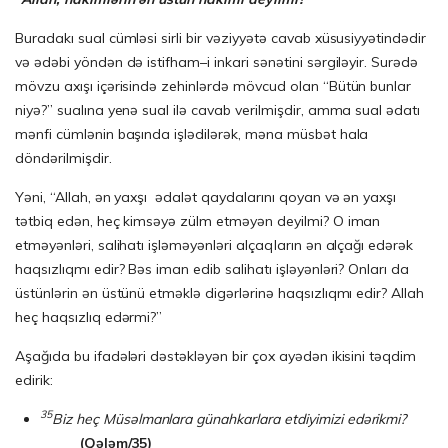
Buradakı sual cümləsi sirli bir vəziyyətə cavab xüsusiyyətindədir
və ədəbi yöndən də istifham–i inkari sənətini sərgiləyir. Surədə
mövzu axışı içərisində zehinlərdə mövcud olan “Bütün bunlar
niyə?” sualına yenə sual ilə cavab verilmişdir, amma sual ədatı
mənfi cümlənin başında işlədilərək, məna müsbət hala
döndərilmişdir.
Yəni, “Allah, ən yaxşı ədalət qaydalarını qoyan və ən yaxşı
tətbiq edən, heç kimsəyə zülm etməyən deyilmi? O iman
etməyənləri, salihatı işləməyənləri alçaqların ən alçağı edərək
haqsızlıqmı edir? Bəs iman edib salihatı işləyənləri? Onları da
üstünlərin ən üstünü etməklə digərlərinə haqsızlıqmı edir? Allah
heç haqsızlıq edərmi?”
Aşağıda bu ifadələri dəstəkləyən bir çox ayədən ikisini təqdim
edirik:
35
Biz heç Müsəlmanlara günahkarlara etdiyimizi edə­rik­mi?
(Qələm/35)