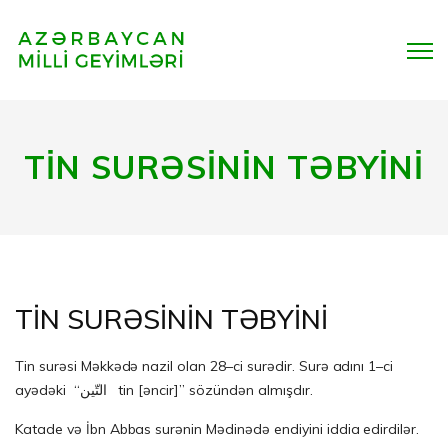
TİN SURƏSİNİN TƏBYİNİ
TİN SURƏSİNİN TƏBYİNİ
Tin surəsi Məkkədə nazil olan 28–ci surədir. Surə adını 1–ci
ayədəki “التّين tin [əncir]” sözündən almışdır.
Katade və İbn Abbas surənin Mədinədə endiyini iddia edirdilər.