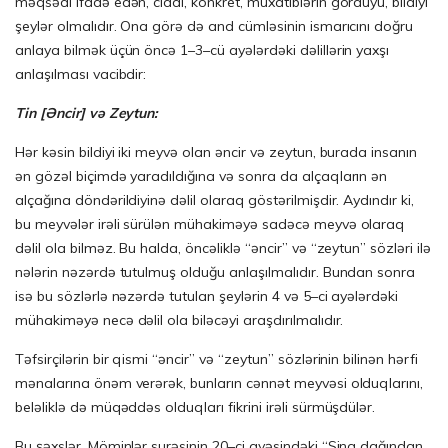
məqsədi ifadə edən, ciddi, konkret, müxatiblərin gördüyü, bildiyi
şeylər olmalıdır. Ona görə də and cümləsinin ismarıcını doğru
anlaya bilmək üçün öncə 1–3–cü ayələrdəki dəlillərin yaxşı
anlaşılması vacibdir:
Tin [Əncir] və Zeytun:
Hər kəsin bildiyi iki meyvə olan əncir və zeytun, burada insanın
ən gözəl biçimdə yaradıldığına və sonra da alçaqların ən
alçağına döndərildiyinə dəlil olaraq göstərilmişdir. Aydındır ki,
bu meyvələr irəli sürülən mühakiməyə sadəcə meyvə olaraq
dəlil ola bilməz. Bu halda, öncəliklə “əncir” və “zeytun” sözləri ilə
nələrin nəzərdə tutulmuş olduğu anlaşılmalıdır. Bundan sonra
isə bu sözlərlə nəzərdə tutulan şeylərin 4 və 5–ci ayələrdəki
mühakiməyə necə dəlil ola biləcəyi araşdırılmalıdır.
Təfsirçilərin bir qismi “əncir” və “zeytun” sözlərinin bilinən hərfi
mənalarına önəm verərək, bunların cənnət meyvəsi olduqlarını,
beləliklə də müqəddəs olduqları fikrini irəli sürmüşdülər.
Bu şəxslər, Möminlər surəsinin 20–ci ayəsindəki “Sina dağından