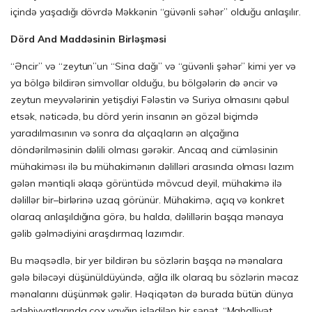
içində yaşadığı dövrdə Məkkənin “güvənli səhər” olduğu anlaşılır.
D
ö
rd
And
Madd
ə
sinin
Birl
əş
m
əs
i
“Əncir” və “zeytun”un “Sina dağı” və “güvənli şəhər” kimi yer və
ya bölgə bildirən simvollar olduğu, bu bölgələrin də əncir və
zeytun meyvələrinin yetişdiyi Fələstin və Suriya olmasını qəbul
etsək, nəticədə, bu dörd yerin insanın ən gözəl biçimdə
yaradılmasının və sonra da alçaqların ən alçağına
döndərilməsinin dəlili olması gərəkir. Ancaq and cümləsinin
mühakiməsı ilə bu mühakimənın dəlilləri arasında olması lazım
gələn məntiqli əlaqə görüntüdə mövcud deyil, mühakimə ilə
dəlillər bir–birlərinə uzaq görünür. Mühakimə, açıq və konkret
olaraq anlaşıldığına görə, bu halda, dəlillərin başqa mənaya
gəlib gəlmədiyini araşdırmaq lazımdır.
Bu məqsədlə, bir yer bildirən bu sözlərin başqa nə mənalara
gələ biləcəyi düşünüldüyündə, ağla ilk olaraq bu sözlərin məcaz
mənalarını düşünmək gəlir. Həqiqətən də burada bütün dünya
ədəbiyyatlarında çox yayğın işlədilən bir sənət, “Mahalliyət