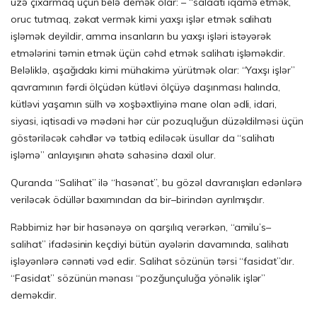
üzə çıxarmaq üçün belə demək olar: – “salaatı iqamə etmək,
oruc tutmaq, zəkat vermək kimi yaxşı işlər etmək salihatı
işləmək deyildir, amma insanların bu yaxşı işləri istəyərək
etmələrini təmin etmək üçün cəhd etmək salihatı işləməkdir.
Beləliklə, aşağıdakı kimi mühakimə yürütmək olar: “Yaxşı işlər”
qavramının fərdi ölçüdən kütləvi ölçüyə daşınması halında,
kütləvi yaşamın sülh və xoşbəxtliyinə mane olan ədli, idari,
siyasi, iqtisadi və mədəni hər cür pozuqluğun düzəldilməsi üçün
göstəriləcək cəhdlər və tətbiq ediləcək üsullar da “salihatı
işləmə” anlayışının əhatə sahəsinə daxil olur.
Quranda “Salihat” ilə “hasənat”, bu gözəl davranışları edənlərə
veriləcək ödüllər baxımından da bir–birindən ayrılmışdır.
Rəbbimiz hər bir hasənəyə on qarşılıq verərkən, “amilu’s–
salihat” ifadəsinin keçdiyi bütün ayələrin davamında, salihatı
işləyənlərə cənnəti vəd edir. Salihat sözünün tərsi “fasidat”dır.
“Fasidat” sözünün mənası “pozğunçuluğa yönəlik işlər”
deməkdir.