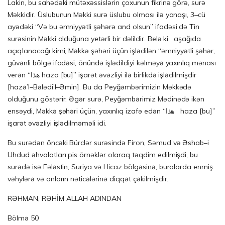
Lakin, bu sahədəki mütəxəssislərin çoxunun fikrinə görə, surə
Məkkidir. Üslubunun Məkki surə üslubu olması ilə yanaşı, 3–cü
ayədəki “Və bu əmniyyətli şəhərə and olsun” ifadəsi də Tin
surəsinin Məkki olduğuna yetərli bir dəlildir. Belə ki, aşağıda
açıqlanacağı kimi, Məkkə şəhəri üçün işlədilən “əmniyyətli şəhər,
güvənli bölgə ifadəsi, önündə işlədildiyi kəlməyə yaxınlıq mənası
verən “هذا haza [bu]” işarət əvəzliyi ilə birlikdə işlədilmişdir
[hazə’l–Bələdi’l–Əmin]. Bu da Peyğəmbərimizin Məkkədə
olduğunu göstərir. Əgər surə, Peyğəmbərimiz Mədinədə ikən
ensəydi, Məkkə şəhəri üçün, yaxınlıq izafə edən “هذا haza [bu]”
işarət əvəzliyi işlədilməməli idi.
Bu surədən öncəki Bürclər surəsində Firon, Səmud və Əshab–i
Uhdud əhvalatları pis örnəklər olaraq təqdim edilmişdi, bu
surədə isə Fələstin, Suriya və Hicaz bölgəsinə, buralarda enmiş
vəhylərə və onların nəticələrinə diqqət çəkilmişdir.
RƏHMAN, RƏHİM ALLAH ADINDAN
Bölmə 50