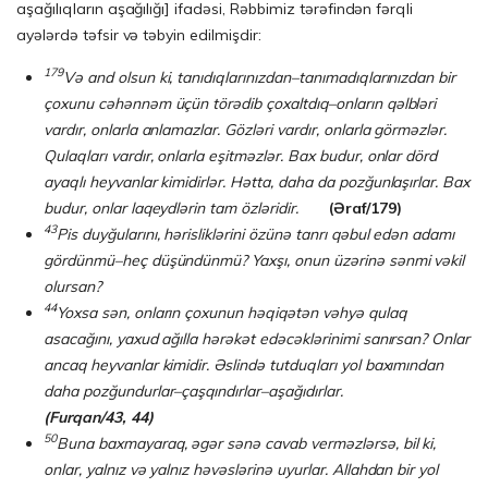
aşağılıqların aşağılığı] ifadəsi, Rəbbimiz tərəfindən fərqli
ayələrdə təfsir və təbyin edilmişdir:
179
Və and olsun ki, tanıdıqlarınızdan–tanımadıqlarınızdan bir
çoxunu cəhənnəm üçün törədib çoxaltdıq–onların qəlbləri
vardır, onlarla anlamazlar. Gözləri vardır, onlarla görməzlər.
Qulaqları vardır, onlarla eşitməzlər. Bax budur, onlar dörd
ayaqlı heyvanlar kimidirlər. Hətta, daha da pozğunlaşırlar. Bax
budur, onlar laqeydlərin tam özləridir.
(Əraf/179)
43
Pis duyğularını, hərisliklərini özünə tanrı qəbul edən adamı
gördünmü–heç düşündünmü? Yaxşı, onun üzərinə sənmi vəkil
olursan?
44
Yoxsa sən, onların çoxunun həqiqətən vəhyə qulaq
asacağını, yaxud ağılla hərəkət edəcək­ləri­ni­mi sanırsan? Onlar
ancaq heyvanlar kimidir. Əslində tutduqları yol baxımından
daha pozğun­dur­lar–çaşqın­dır­lar–aşağıdırlar.
(Furqan/43, 44)
50
Buna baxmayaraq, əgər sənə cavab verməzlərsə, bil ki,
onlar, yalnız və yalnız həvəslərinə uy­urlar. Allahdan bir yol