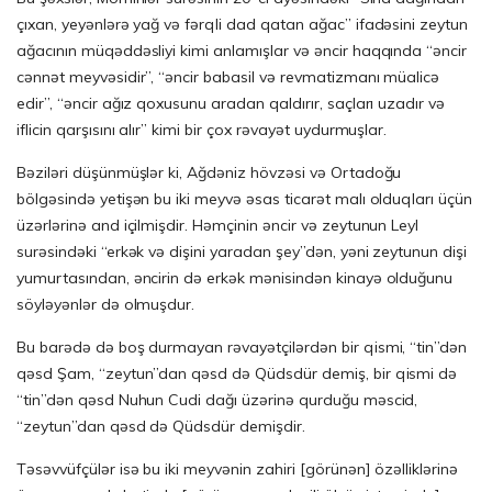
çıxan, yeyənlərə yağ və fərqli dad qatan ağac” ifadəsini zeytun
ağacının müqəddəsliyi kimi anlamışlar və əncir haqqında “əncir
cənnət meyvəsidir”, “əncir babasil və revmatizmanı müalicə
edir”, “əncir ağız qoxusunu aradan qaldırır, saçları uzadır və
iflicin qarşısını alır” kimi bir çox rəvayət uydurmuşlar.
Bəziləri düşünmüşlər ki, Ağdəniz hövzəsi və Ortadoğu
bölgəsində yetişən bu iki meyvə əsas ticarət malı olduqları üçün
üzərlərinə and içilmişdir. Həmçinin əncir və zeytunun Leyl
surəsindəki “erkək və dişini yaradan şey”dən, yəni zeytunun dişi
yumurtasından, əncirin də erkək mənisindən kinayə olduğunu
söyləyənlər də olmuşdur.
Bu barədə də boş durmayan rəvayətçilərdən bir qismi, “tin”dən
qəsd Şam, “zeytun”dan qəsd də Qüdsdür demiş, bir qismi də
“tin”dən qəsd Nuhun Cudi dağı üzərinə qurduğu məscid,
“zeytun”dan qəsd də Qüdsdür demişdir.
Təsəvvüfçülər isə bu iki meyvənin zahiri [görünən] özəlliklərinə