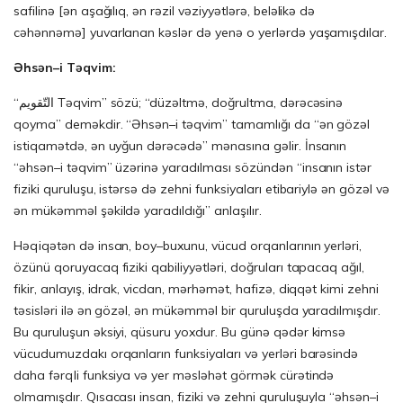
safilinə [ən aşağılıq, ən rəzil vəziyyətlərə, beləlikə də
cəhənnəmə] yuvarlanan kəslər də yenə o yerlərdə yaşamışdılar.
Ə
hs
ə
n
–
i
T
ə
qvim
:
“التّقويم Təqvim” sözü; “düzəltmə, doğrultma, dərəcəsinə
qoyma” deməkdir. “Əhsən–i təqvim” tamamlığı da “ən gözəl
istiqamətdə, ən uyğun dərəcədə” mənasına gəlir. İnsanın
“əhsən–i təqvim” üzərinə yaradılması sözündən “insanın istər
fiziki quruluşu, istərsə də zehni funksiyaları etibariylə ən gözəl və
ən mükəmməl şəkildə yaradıldığı” anlaşılır.
Həqiqətən də insan, boy–buxunu, vücud orqanlarının yerləri,
özünü qoruyacaq fiziki qabiliyyətləri, doğruları tapacaq ağıl,
fikir, anlayış, idrak, vicdan, mərhəmət, hafizə, diqqət kimi zehni
təsisləri ilə ən gözəl, ən mükəmməl bir quruluşda yaradılmışdır.
Bu quruluşun əksiyi, qüsuru yoxdur. Bu günə qədər kimsə
vücudumuzdakı orqanların funksiyaları və yerləri barəsində
daha fərqli funksiya və yer məsləhət görmək cürətində
olmamışdır. Qısacası insan, fiziki və zehni quruluşuyla “əhsən–i