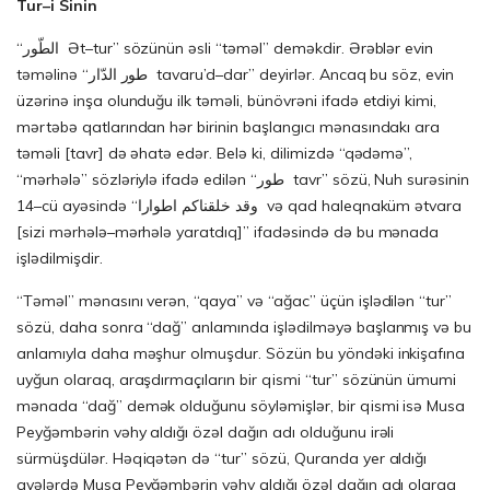
Tur–i Sinin
“الطّور Ət–tur” sözünün əsli “təməl” deməkdir. Ərəblər evin
təməlinə “طور الدّار tavaru’d–dar” deyirlər. Ancaq bu söz, evin
üzərinə inşa olunduğu ilk təməli, bünövrəni ifadə etdiyi kimi,
mərtəbə qatlarından hər birinin başlangıcı mənasındakı ara
təməli [tavr] də əhatə edər. Belə ki, dilimizdə “qədəmə”,
“mərhələ” sözləriylə ifadə edilən “طور tavr” sözü, Nuh surəsinin
14–cü ayəsində “وقد خلقناكم اطوارا və qad haleqnaküm ətvara
[sizi mərhələ–mərhələ yaratdıq]” ifadəsində də bu mənada
işlədilmişdir.
“Təməl” mənasını verən, “qaya” və “ağac” üçün işlədilən “tur”
sözü, daha sonra “dağ” anlamında işlədilməyə başlanmış və bu
anlamıyla daha məşhur olmuşdur. Sözün bu yöndəki inkişafına
uyğun olaraq, araşdırmaçıların bir qismi “tur” sözünün ümumi
mənada “dağ” demək olduğunu söyləmişlər, bir qismi isə Musa
Peyğəmbərin vəhy aldığı özəl dağın adı olduğunu irəli
sürmüşdülər. Həqiqətən də “tur” sözü, Quranda yer aldığı
ayələrdə Musa Peyğəmbərin vəhy aldığı özəl dağın adı olaraq