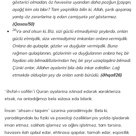
göstərici olmadan, öz həvəsinə uyandan daha poz­ğun [çaşqın,
aşağı] kim ola bilər? Tam yəqinliklə bilin ki, Allah, şərik qoşaraq
yan­lış–öz zərərlərinə iş edən cəmiyyətə yol göstərməz.
(
Q
asas/50)
26
Və and olsun ki, Biz, sizi güclü etmədiyimiz şeylərdə, onları
güclü etmişdik, sizə vermədiyimiz imkanları onlara vermişdik.
Onlara da qulaqlar, gözlər və duyğular vermişdik. Buna
rəğmən qulaqlarının, gözlərinin və duyğularının onlara heç bir
faydası ola bilmədi/özlərindən heç bir şeyi uzaqlaşdıra bilmədi.
Çünki onlar, Allahın ayələrini bilə–bilə inkar edirdilər. Lağ
etməkdə olduqları şey də onları sarıb bürüdü.
(
Ə
hqaf/26)
“Əsfəl–i safilin”i Quran ayələrinə istinad edərək xarakterizə
etsək, nə anladığımızı belə xülasə edə bilərik:
İnsan “əhsən–i təqvim” üzərinə yaradılmışdır. Belə ki,
yaradılışındakı bu fiziki və psixoloji özəllikləri pis yolda işlədərək
iman etməz, salihatı işləməz və ağlını işlətməz, tam tərsinə,
həvasını ilah qəbul edər, ehtirasa qapılar, tamah edər, eqoistlik