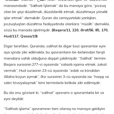
mənasındadır. “Salihatı İşləmək” də bu mənaya görə, “pozuq
olan bir şeyi düzəltmək, düzəldənlik etmək, düzəltməyə yönəlik
işlər etmək” deməkdir. Quran da cəmiyyətdəki yanlışları,
pozuqluqları düzəltmə fəaliyyətində olanlara “müslih” deməklə,
sözü bu mənada işlətmişdir.
(Bəqərə/11, 220, Əraf/56, 85, 170,
Hud/117, Qasas/19)
Digər tərəfdən, Quranda, salihat ilə digər bəzi qavramlar eyni
ayə içində zikr edilməklə, bu qavramların bir–birlərindən fərqli
mənalara sahib olduğuna diqqət çəkilmişdir: “Salihat” termini
Bəqərə surəsinin 277–ci ayəsində “salaatı iqamə etmək, zəkat
vermək”, Hud surəsinin 23–cü ayəsində “ədəb və könüldən
Allaha boyun əymək”, Əsr surəsinin 3–cü ayəsində isə “haqqı və
səbri tövsiyələşmək” kimi terminlərlə birlikdə zikr edilmişdir.
Bu da onu göstərir ki, “salihat” qavramı o qavramlarla bir və
eyni deyildir.
“Salihatı işləmə” qavramının tam olaraq nə mənaya gəldiyini