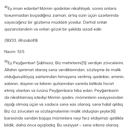
49
Ey iman edənlər! Mömin qadınları nikahlayıb, sonra onlara
toxunmadan boşadığınız zaman, artıq sizin üçün üzərlərində
sayacağınız bir gözləmə müddəti yoxdur. Dərhal onları
qazanclandırın və onları gözəl bir şəkildə azad edin.
(90/33, Əhzab/49)
Nəcm: 515
50
Ey Peyğəmbər! Şübhəsiz, Biz mehirlərini
[5]
verdiyin zövcələrini,
Allahın qənimət olaraq sənə verdiklərindən, sözləşmə ilə malik
olduğunu/döyüş əsirlərindən hima­yə­nə verilmiş qadınları, əminin,
xalanın, dayının və bibinin qızlarından səninlə birlikdə hicrət
etmiş olanları və özünü Peyğəmbərə hibə edən, Peyğəmbərin
də nikah­la­maq istədiyi Mömin qadını, möminlərin səviyyəsindən
aşağı olmaq üçün və sadəcə sənə xas olaraq, sənə halal qıldıq.
Biz öz zövcələri və sözləşmələrinin malik olduq­la­rı şeylər
[6]
barəsində səndən başqa möminlərə nəyi fərz etdiyimizi qətiliklə
bil­dik, daha öncə açıqladıq. Bu vəziyyət – sənə istisna olaraq