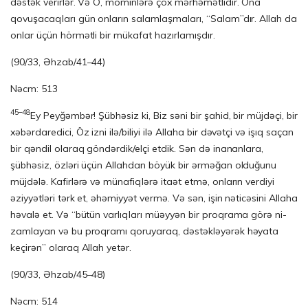
dəstək verirlər. Və O, möminlərə çox mərhəmətlidir. Ona
qovuşacaqları gün onların salamlaşmaları, “Salam”dır. Allah da
onlar üçün hörmətli bir mükafat hazırlamışdır.
(90/33, Əhzab/41–44)
Nəcm: 513
45–48
Ey Peyğəmbər! Şübhəsiz ki, Biz səni bir şahid, bir müjdəçi, bir
xəbərdaredici, Öz izni ilə/biliyi ilə Allaha bir dəvətçi və işıq saçan
bir qəndil olaraq göndərdik/elçi etdik. Sən də inananlara,
şübhəsiz, özləri üçün Allahdan böyük bir ərməğan olduğu­nu
müjdələ. Kafirlərə və mü­nafiqlərə itaət etmə, onların verdiyi
əziyyətləri tərk et, əhəmiyyət vermə. Və sən, işin nəticəsini Allaha
həvalə et. Və “bütün varlıqları müəyyən bir proqrama görə ni­
zam­­layan və bu proqramı qoruyaraq, dəstəkləyərək həyata
keçirən” olaraq Allah ye­tər.
(90/33, Əhzab/45–48)
Nəcm: 514