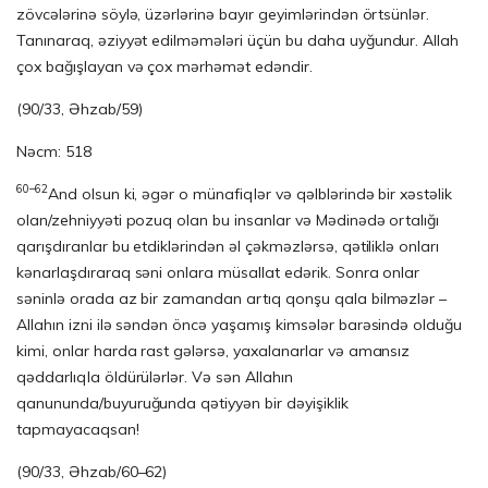
zövcələrinə söylə, üzərlərinə bayır geyimlərindən örtsünlər.
Tanınaraq, əziyyət edilməmələri üçün bu daha uyğun­dur. Allah
çox bağışlayan və çox mərhəmət edəndir.
(90/33, Əhzab/59)
Nəcm: 518
60–62
And olsun ki, əgər o münafiqlər və qəlblərində bir xəstəlik
olan/zehniyyəti pozuq olan bu insanlar və Mədinədə ortalığı
qarışdıranlar bu etdiklərindən əl ç­əkməzlərsə, qətiliklə onları
kənarlaşdıraraq səni onlara müsallat edərik. Sonra onlar
səninlə orada az bir zamandan artıq qonşu qala bilməzlər –
Allahın izni ilə səndən öncə yaşamış kimsələr barəsində olduğu
kimi, onlar harda rast gələrsə, yaxalanarlar və amansız
qəddarlıqla öldürülərlər. Və sən Allahın
qanununda/buyuruğunda qətiyyən bir dəyişiklik
tapmayacaqsan!
(90/33, Əhzab/60–62)