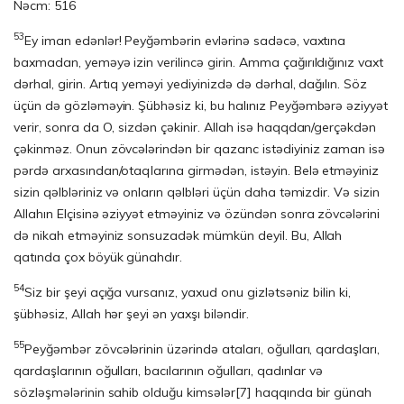
Nəcm: 516
53
Ey iman edənlər! Peyğəmbərin evlərinə sadəcə, vaxtına
baxmadan, yeməyə izin verilincə girin. Amma çağırıldığınız vaxt
dərhal, girin. Artıq yeməyi yediyinizdə də dərhal, dağılın. Söz
üçün də gözləməyin. Şübhəsiz ki, bu halınız Peyğəmbərə əziy­yət
verir, sonra da O, sizdən çəkinir. Allah isə haqqdan/gerçəkdən
çəkinməz. Onun zöv­cə­lərindən bir qazanc istədiyiniz zaman isə
pərdə arxasından/otaqlarına girmədən, istəyin. Belə etməyiniz
sizin qəlbləriniz və onların qəlbləri üçün daha təmizdir. Və sizin
Allahın Elçisinə əziyyət etməyiniz və özündən sonra zövcələrini
də nikah etməyiniz sonsuzadək mümkün deyil. Bu, Allah
qatında çox böyük günahdır.
54
Siz bir şeyi açığa vursanız, yaxud onu gizlətsəniz bilin ki,
şübhəsiz, Allah hər şeyi ən yaxşı biləndir.
55
Peyğəmbər zövcələrinin üzərində ataları, oğulları, qardaşları,
qardaşlarının oğulları, bacılarının oğulları, qadınlar və
sözləşmələrinin sahib olduğu kimsələr
[7]
haqqında bir günah