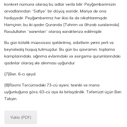
konkret nümunə olaraq bu adlar verilə bilir: Peyğəmbərimizin
arvadlarından “Safiyə” bir döyüş əsiridir, Mariyə də ona
hədiyyədir. Peyğəmbərimiz hər ikisi ilə də nikahlanmışdır.
Həmçinin, bu iki qadın Quranda [Təhrim və Əhzab surələrində]
Rəsulullahın “xanımları” olaraq xarakterizə edilmişdir.
Bu gün köləlik müəssisəsi qaldırılmış, adətlərin yerini yerli və
beynəlxalq hüquq tutmuşdur. Bu gün bu qavramın, toplama
kamplarındakı, sığınma evlərindəki və əsirgəmə qurumlarındakı
qadınlar olaraq ələ alınması uyğundur.
[7]
Bxn. 6-cı qeyd.
[8]
Rəsmi Tərcümədəki 73–cü ayəni, texniki və məna
uyğunluğuna görə, 63–cü ayə ilə birləşdirdik. Təfərrüat üçün Bxn.
Təbyin.
Yüklə (PDF)