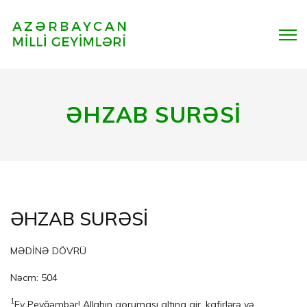
ƏHZAB SURƏSİ
ƏHZAB SURƏSİ
MƏDİNƏ DÖVRÜ
Nəcm: 504
1
Ey Peyğəmbər! Allahın qoruması altına gir, kafirlərə və