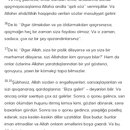
qaçmayacaqlarına Allaha andla “qəti söz” vermişdilər. Və
Allahın əhdi/Allah haqqında verilən sözlər məsuliyyət gətirir.
16
De ki: “Əgər ölməkdən və ya öldürməkdən qaçırsınızsa,
qaçmağın heç bir zaman sizə faydası olmaz. Və o zaman,
sadəcə, çox az bir şey qazandırılarsınız”.
17
De ki: “Əgər Allah, sizə bir pislik diləyərsə və ya sizə bir
mərhəmət diləyərsə, sizi Allahdan kim qoruya bilər?” Həm də
onlar özlərinə Allahın yaratdıqlarından bir yol göstərici,
qoruyucu, yaxın bir köməkçi tapa bilməzlər.
18,19
Şübhəsiz, Allah sizdən o əngəlləyənləri, sarsaqlayanları və
sizi qısqanaraq, qardaşlarına: “Bizə gəlin!” – deyənləri bilir. Və
ancaq onlar sıxıntıya çox az gəlirlər. Sonra, o qorxu gəlincə, sən
onları ölümdən huşunu itirmiş kimsə kimi, gözləri dönərək, sənə
baxarkən gördün. Sonra isə o qorxu gedincə, yaxşılığa paxıllıq
edərək, sizə kəskin-kəskin dillər uzatdılar. Bax budur, bunlar
iman etmədilər və Allah onların əməllərini boşa çıxardı. Və bu,