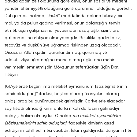
qayda qadın zəif olduğuna görə deyil, onun sosial və mədəni
yöndən əhəmiyyətli olduğuna görə qorunmalı olduğuna görədir.
Dul qalması halında, “
iddət
” müddətində dolana biləcəyi bir
mal, ya da pulun qadına verilməsi, onun dolanışığını təmin
etmək üçün çalışmasına, yuvasından uzaqlaşıb, sıxıntılara
qatlanmasına ehtiyac olmayacaqdır. Beləliklə, qadın taciz,
təcavüz və düşkünlüyə uğramaq riskindən uzaq olacaqdır.
Qısacası, Allah qadını qürurlandırmaq, qorumaq və
ədalətsizliyə uğramağına mane olmaq üçün ona mehir
verilməsini əmr etmişdir. Mövzunun təfərrüatları üçün Bxn.
Təbyin.
[6]
Ayələrdə keçən “ma mələkət eymanühüm [sözləşmələrinin
sahib olduqları]” ifadəsi, başlıca olaraq “cariyələr” olaraq
anlaşılaraq bu günümüzədək gəlmişdir. Cariyələrlə əlaqədar
say həddi olmadığı kimi, onlarla nikah da lazım gəlmədiyi
anlayışı hakim olmuşdur. O halda
ma mələket eymanühüm
[sözləşmələrinin sahib olduqları]
ifadəsiylə kimlərin qəsd
edildiyinin təhlil edilməsi vacibdir. İslam gəldiyində, dünyanın hər