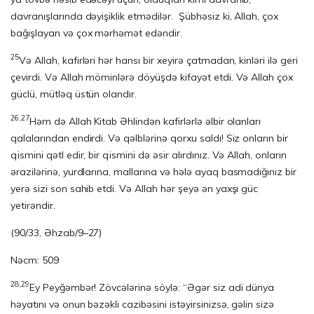
davranışlarında dəyişiklik etmədilər. Şübhəsiz ki, Allah, çox
bağışlayan və çox mərhəmət edəndir.
25
Və Allah, kafirləri hər hansı bir xeyirə çatmadan, kinləri ilə geri
çevirdi. Və Allah möminlərə döyüşdə kifayət etdi. Və Allah çox
güclü, mütləq üstün olandır.
26,27
Həm də Allah Kitab Əhlindən kafirlərlə əlbir olanları
qalalarından endirdi. Və qəlblərinə qorxu saldı! Siz onların bir
qismini qətl edir, bir qismini də əsir alırdınız. Və Allah, onların
ərazilərinə, yurdlarına, mallarına və hələ ayaq basmadı­ğı­nız bir
yerə sizi son sahib etdi. Və Allah hər şeyə ən yaxşı güc
yetirəndir.
(90/33, Əhzab/9–27)
Nəcm: 509
28,29
Ey Peyğəmbər! Zövcələrinə söylə: “Əgər siz adi dünya
həyatını və onun bəzəkli cazibəsini istəyirsinizsə, gəlin sizə