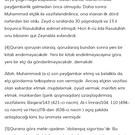
peyğəmbərlik gəlmədən öncə olmuşdu. Daha sonra
Muhəmməd elçilik ilə vəzifələndirilincə, ona inanan ilk dörd
nəfərdən biri oldu. Zeyd o sıralarda 30 yaşındaydı və 15 il
boyunca Rasulullaha xidmət etmişdi. Hicri 4–cü ildə Rəsulullah
onu bibisinin qızı Zeynəblə evləndirdi.
[4]
Quranı qoruyan olaraq, qorudaraq bundan sonra yeni bir
kitab endirməyəcəkdir. Yeni bir kitab endirilməyəcəyinə görə,
yeni bir elçi də göndərilməyəcəkdir, deməkdir.
Allah, Muhəmmədi (ə.s) son peyğəmbər etmiş və beləliklə də,
elçi göndərmə tətbiqatına son vermişdir. Ancaq elçinin vəzifəsi
olan xəbərdar etmək, müjdələmək, öyüd vermək, mərifəti əmr
etmək, münkərdən (şərik qoşmaqdan) uzaqlaşdırmaq
vəzifələrini, Bəqərə/143 (421–ci nəcm), Al–i İmran/104, 110 (494–
cü nəcm) və Həcc/78–dən (638–ci nəcm ) açıq şəkildə
anlaşılacağı kimi, bu ümmətə vermişdir.
[5]
Qurana görə mehir–qadının “dolanışıq sigortası”dır. Bu