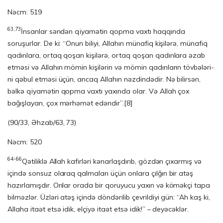
Nəcm: 519
63,73
İnsanlar səndən qiyamətin qopma vaxtı haqqında
soruşurlar. De ki: “Onun biliyi, Allahın münafiq kişilərə, münafiq
qadınlara, ortaq qoşan kişilərə, ortaq qoşan qa­dınlara əzab
etməsi və Allahın mömin kişilərin və mömin qadınların töv­bə­lə­ri­
ni qəbul etməsi üçün, ancaq Allahın nəzdindədir. Nə bilirsən,
bəlkə qiyamə­tin qop­ma vaxtı yaxında olar. Və Allah çox
bağışlayan, çox mərhəmət edəndir”.
[8]
(90/33, Əhzab/63, 73)
Nəcm: 520
64-66
Qətiliklə Allah kafirləri kənarlaşdırıb, gözdən çıxarmış və
içində sonsuz olaraq qalmaları üçün onlara çılğın bir atəş
hazırlamışdır. Onlar orada bir qoruyucu yaxın və köməkçi tapa
bilməzlər. Üzləri atəş içində döndərilib çevrildiyi gün: “Ah kaş ki,
Allaha itaət etsə idik, elçiyə itaət etsə idik!” – deyəcəklər.