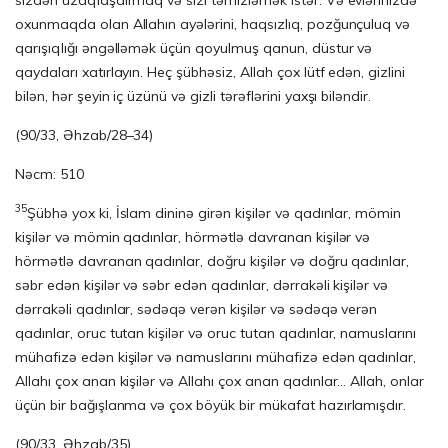
sizdən uzaqlaşdırmaq və sizi təmizləmək istər. Və evlərinizdə
oxunmaqda olan Allahın ayələrini, haqsızlıq, pozğunçuluq və
qarışıqlığı əngəlləmək üçün qoyulmuş qanun, düstur və
qaydaları xatırlayın. Heç şübhəsiz, Allah çox lütf edən, gizlini
bilən, hər şeyin iç üzünü və gizli tərəflərini yaxşı biləndir.
(90/33, Əhzab/28–34)
Nəcm: 510
35
Şübhə yox ki, İslam dininə girən kişilər və qadınlar, mömin
kişilər və mömin qadınlar, hörmətlə davranan kişilər və
hörmətlə davranan qadınlar, doğru kişilər və doğru qadınlar,
səbr edən kişilər və səbr edən qadınlar, dərrakəli kişilər və
dərrakəli qadınlar, sədəqə verən kişilər və sədəqə verən
qadınlar, oruc tutan kişilər və oruc tutan qadınlar, namuslarını
mühafizə edən kişilər və namuslarını mühafizə edən qadınlar,
Allahı çox anan kişilər və Allahı çox anan qadınlar… Allah, onlar
üçün bir bağışlanma və çox böyük bir mükafat hazırlamışdır.
(90/33, Əhzab/35)