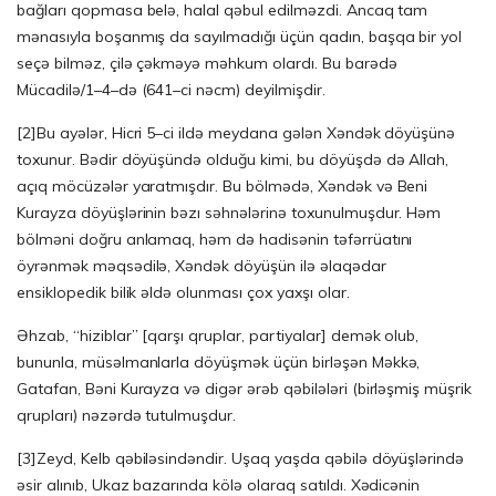
bağları qopmasa belə, halal qəbul edilməzdi. Ancaq tam
mənasıyla boşanmış da sayılmadığı üçün qadın, başqa bir yol
seçə bilməz, çilə çəkməyə məhkum olardı. Bu barədə
Mücadilə/1–4–də (641–ci nəcm) deyilmişdir.
[2]
Bu ayələr, Hicri 5–ci ildə meydana gələn Xəndək döyüşünə
toxunur. Bədir döyüşündə olduğu kimi, bu döyüşdə də Allah,
açıq möcüzələr yaratmışdır. Bu bölmədə, Xəndək və Beni
Kurayza döyüşlərinin bəzı səhnələrinə toxunulmuşdur. Həm
bölməni doğru anlamaq, həm də hadisənin təfərrüatını
öyrənmək məqsədilə, Xəndək döyüşün ilə əlaqədar
ensiklopedik bilik əldə olunması çox yaxşı olar.
Əhzab, “hiziblar” [qarşı qruplar, partiyalar] demək olub,
bununla, müsəlmanlarla döyüşmək üçün birləşən Məkkə,
Gatafan, Bəni Kurayza və digər ərəb qəbilələri (birləşmiş müşrik
qrupları) nəzərdə tutulmuşdur.
[3]
Zeyd, Kelb qəbiləsindəndir. Uşaq yaşda qəbilə döyüşlərində
əsir alınıb, Ukaz bazarında kölə olaraq satıldı. Xədicənin