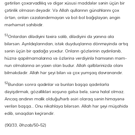
gətirilən çoxarvadlılıq və di­gər xüsusi maddələr sənin üçün bir
çətinlik olmasın deyədir. Və Allah qullarının gü­nahlarını çox
örtən, onları cəzalandırmayan və bol-bol bağışlayan, əngin
mər­hə­mət sahibidir.
51
Onlardan dilədiyini təxirə salıb, dilədiyini də yanına ala
bilərsən. Ayrıldıqla­rın­dan, istək duyduqlarına dönməyində artıq
sənin üçün bir qadağa yoxdur. Onların göz­lə­rinin aydınlanıb,
hüznə qapılmamalarına və özlərinə verdiyinlə hamısının məm­
nun olmalarına ən yaxın olan budur. Allah qəlblərinizdə olanı
bilməkdədir. Allah hər şeyi bilən və çox yumşaq davranandır.
52
Bundan sonra qadınlar və bunları başqa qadınlarla
dəyişdirmək, gözəllikləri xoşuna gəlsə belə, sənə halal olmaz.
Ancaq andının malik olduğu/hərb əsiri olaraq sənin himayənə
verilən başqa… Onu nikahlaya bilərsən. Allah hər şeyi müşahidə
edib, sınaqdan keçirəndir.
(90/33, Əhzab/50–52)