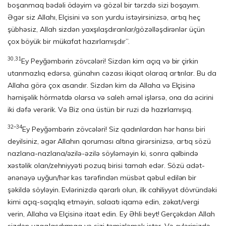
boşanmaq bədəli ödəyim və gözəl bir tərzdə sizi boşayım.
Əgər siz Allahı, Elçisini və son yurdu istəyirsinizsə, artıq heç
şübhəsiz, Allah sizdən yaxşılaşdıranlar/gözəlləşdirənlər üçün
çox böyük bir mükafat hazırlamışdır”.
30,31
Ey Peyğəmbərin zövcələri! Sizdən kim açıq və bir çirkin
utanmazlıq edərsə, günahın cəzası ikiqat olaraq artırılar. Bu da
Allaha görə çox asandır. Sizdən kim də Allaha və Elçisinə
həmişəlik hörmətdə olarsa və saleh əməl işlərsə, ona da əcirini
iki dəfə verərik. Və Biz ona üstün bir ruzi də hazırlamışıq.
32–34
Ey Peyğəmbərin zövcələri! Siz qadınlardan hər hansı biri
deyilsiniz, əgər Allahın qoruması altına girərsinizsə, artıq sözü
nazlana-nazlana/əzilə-əzilə söyləməyin ki, sonra qəlbində
xəstəlik olan/zehniyyəti pozuq birisi tamah edər. Sözü adət-
ənənəyə uyğun/hər kəs tərəfindən müsbət qəbul edilən bir
şəkildə söyləyin. Evlərinizdə qərarlı olun, ilk cahiliyyət dövründəki
kimi açıq-saçıqlıq etməyin, salaatı iqamə edin, zəkat/vergi
verin, Allaha və Elçisinə itaət edin. Ey Əhli beyt! Gerçəkdən Allah