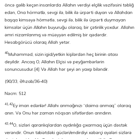
öncə gəlib keçən insanlarda Allahın verdiyi elçilik vəzifəsini təbliğ
edən, Ona hörmətlə, sevgi ilə, bilik ilə ürpərti duyan və Allahdan
başqa kimsəyə hörmətlə, sevgi ilə, bilik ilə ürpərti duymayan
kimsələr üçün Allahın buyuruğu olaraq, bir çətinlik yoxdur. Allahın
əmri nizamlanmış və müəyyən edilmiş bir qədərdir.
Hesabgörücü olaraq Allah yetər.
40
Muhəmməd, sizin igid/yetkin kişilərdən heç birinin atası
deyildir. Ancaq O, Allahın Elçisi və peyğəmbərlərin
sonuncusudur.
[4]
Və Allah hər şeyi ən yaxşı biləndir.
(90/33, Əhzab/36–40)
Nəcm: 512
41,42
Ey iman edənlər! Allahı anmağınızı “daima anmaq” olaraq
anın. Və Onu hər zaman nöqsan sifətlərdən arındırın.
43,44
O, sizləri qaranlıqlardan aydınlığa çıxarmaq üçün dəstək
verəndir. Onun təbiətdəki gücləri/endirdiyi xəbərçi ayələri sizlərə