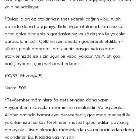
yola bələdçiləyər.
5
Övladlıqları öz atalarına nisbət edərək çağırın – bu, Allah
qatında daha haqqaniy­yət­li­dir. Əgər atalarını bilmirsinizsə,
artıq onlar dində sizin qardaşlarınız və söz­ləş­mə ilə yaxınlıq
qurduqlarınızdır. Qəlblərinizin qəsdən göstərərək etdikləri –
şüurlu, plan­lı-proqramlı etdikləriniz başqa, xəta olaraq
etdiklərinizdə isə sizin üçün bir və­bal yoxdur. Və Allah çox
bağışlayandır, çox mərhəmət edəndir.
(90/33, Əhzab/4, 5)
Nəcm: 506
6
Peyğəmbər möminlərə öz nəfslərindən daha yaxın,
Peyğəmbərin zövcələri, möminlərin analarıdır. Və əqrəbalar,
Allahın qatında hamısı eyni dərəcədədir, qorumaq məqsədi ilə,
yaxınlarınıza hər kəs tərəfindən müsbət qəbul edilən davranışı
etməyiniz istisna olmaqla, möminlərdən və mühacirlərdən daha
yaxındırlar. Bu, Kitabda yazılmışdır.