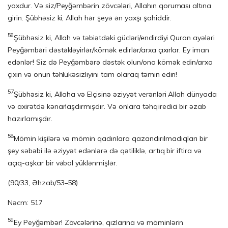
yoxdur. Və siz/Peyğəmbərin zövcələri, Allahın qoruması altına
girin. Şübhəsiz ki, Allah hər şeyə ən yaxşı şahiddir.
56
Şübhəsiz ki, Allah və təbiətdəki gücləri/endirdiyi Quran ayələri
Peyğəmbəri dəstək­ləyir­lər/kömək edirlər/arxa çıxırlar. Ey iman
edənlər! Siz də Peyğəmbərə dəs­tək olun/ona kömək edin/arxa
çıxın və onun təhlükəsizliyini tam olaraq təmin edin!
57
Şübhəsiz ki, Allaha və Elçisinə əziyyət verənləri Allah dünyada
və axirətdə kənarlaşdırmışdır. Və onlara təhqiredici bir əzab
hazırlamışdır.
58
Mömin kişilərə və mömin qadınlara qazandırılmadıqları bir
şey səbəbi ilə əziy­yət edənlərə də qətiliklə, artıq bir iftira və
açıq-aşkar bir vəbal yüklənmiş­­lər.
(90/33, Əhzab/53–58)
Nəcm: 517
59
Ey Peyğəmbər! Zövcələrinə, qızlarına və möminlərin