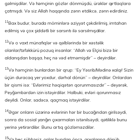
gəlmişdilər. Və həmçinin gözlər dönmüşdü, ürəklər qırtlaqlara
çatmışdı. Və siz Allah haqqında zənn etdikcə, zənn edirdiniz.
11
Bax budur, burada möminlərə əziyyət çəkdirilmiş, imtahan
edilmiş və çox şiddətli bir sarsıntı ilə sarsılmışdılar.
12
Və o vaxt münafıqlər və qəlblərində bir xəstəlik
olanlar/təfəkkürü pozuq insanlar: “Allah və Elçisi bizə bir
aldanışdan başqa, heç nə vəd etməmişdir” – deyirdilər.
13
Və həmçinin bunlardan bir qrup: “Ey Yəsrib/Mədinə xalqı! Sizin
üçün duracaq yer yoxdur, dərhal dönün” – deyirdilər. Onlardan
bir qismi isə: “Evlərimiz həqiqətən qorunmasızdır” – deyərək,
Peyğəmbərdən izin istəyirdilər. Halbuki, evləri qorunmasız
deyildi. Onlar, sadəcə, qaçmaq istəyirdilər.
14
Əgər onların üzərinə evlərinin hər bir bucağından girilsəydi,
sonra da sosial yanğın çıxarmaları istənilsəydi, qətiliklə bunu
yerinə yetirərdilər. Bunu artıq gözləməzdilər.
15
Və heç şübhəsiz, onlar bundan öncə, arxalarına dönüb