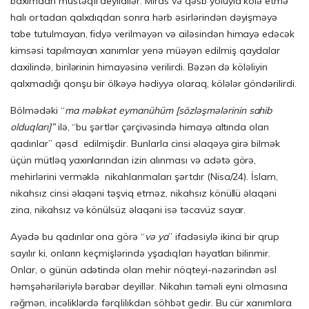
baxımdan müstəqil deyildilər. Miras və qəsb yoluyla kölə etmə
halı ortadan qalxdıqdan sonra hərb əsirlərindən dəyişməyə
tabe tutulmayan, fidyə verilməyən və ailəsindən himayə edəcək
kimsəsi tapılmayan xanımlar yenə müəyən edilmiş qaydalar
daxilində, birilərinin himayəsinə verilirdi. Bəzən də köləliyin
qalxmadığı qonşu bir ölkəyə hədiyyə olaraq, kölələr göndərilirdi.
Bölmədəki “
ma mələkət eymanühüm [sözləşmələrinin sahib
olduqları]”
ilə, “bu şərtlər çərçivəsində himayə altında olan
qadınlar” qəsd edilmişdir. Bunlarla cinsi əlaqəyə girə bilmək
üçün mütləq yaxınlarından izin alınması və adətə görə,
mehirlərini verməklə nikahlanmaları şərtdır (Nisa/24). İslam,
nikahsız cinsi əlaqəni təşviq etməz, nikahsız könüllü əlaqəni
zina, nikahsız və könülsüz əlaqəni isə təcavüz sayar.
Ayədə bu qadınlar ona görə “
və ya
” ifadəsiylə ikinci bir qrup
sayılır ki, onların keçmişlərində yşadıqları həyatları bilinmir.
Onlar, o günün adətində olan mehir nöqteyi-nəzərindən əsl
həmşəhəriləriylə bərabər deyillər. Nikahın təməli eyni olmasına
rəğmən, incəliklərdə fərqlilıkdən söhbət gedir. Bu cür xanımlara