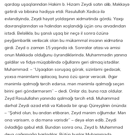
qardaşı uşaqlarından Hakim b. Hizam Zeydi satın alıb, Məkkəyə
gətirdi və bibisinə hədiyyə etdi. Rəsulullah Xədicə ilə
evləndiyində, Zeydi həyat yoldaşının xidmətində gördü. Yaxşı
davranışlarından və halından xoşlandığı üçün onu arvadından
istədi. Beləliklə, bu şanslı uşaq bir neçə il sonra özünə
peyğəmbərlik veriləcək olan bu mükəmməl insanın xidmətinə
girdi. Zeyd o zaman 15 yaşında idı. Sonralar atası və əmisi
onun Məkkədə olduğunu öyrəndiklərində, Muhəmmədin yanına
gəldilər və fidyə müqabilində oğullarını geri almaq istədilər.
Muhəmməd: – “Uşaqdan soruşaq görək, sizinləmi gedəcək,
yoxsa mənimləmi qalacaq, buna özü qərar verəcək. Əgər
mənimlə qalmağı tərcih edərsə, mən mənimlə qalmağı seçən
birini geri göndərmərəm” – dedi. Onlar da, buna razı oldular.
Zeyd Rəsulullahın yanında qalmağı tərcih etdi. Muhəmməd
dərhal Zeydi azad etdi və Kəbədə bir qrup Qüreyşlinin önündə:
– “Şahid olun, bu andan etibarən, Zeyd mənim oğlumdur. Mən
ona varisəm, o da mənə varisdir” – deyə elan edib, Zeydi
övladlığa qəbul etdi. Bundan sonra onu, Zeyd b. Muhəmməd
deyə çağırmağa başladılar. Bütün bunlar Muhəmmədə