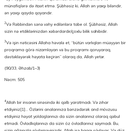
münafiqlərə də itaət etmə. Şübhəsiz ki, Allah ən yaxşı biləndir,
ən yaxşı qayda qoyandır.
2
Və Rəbbindən sənə vəhy edilənlərə tabe ol. Şübhəsiz, Allah
sizin nə etdiklərinizdən xəbərdardır/çoxlu bilik sahibidir.
3
Və işin nəticəsini Allaha həvalə et, “bütün varlıqları müəyyən bir
proqrama görə nizamlayan və bu proqramı qoruyaraq,
dəstəkləyərək həyata keçirən” olaraq da, Allah yetər.
(90/33, Əhzab/1–3)
Nəcm: 505
4
Allah bir insanın sinəsində iki qəlb yaratmadı. Və zıhar
etdiyiniz
[1]
… Özlərini ana­la­rınıza bənzədərək and mövzusu
etdiyiniz həyat yoldaşlarınızı da sizin anala­rı­nız ola­raq qəbul
etmədi. Övladlıqlarınızı da sizin öz övladlarınız saymadı. Bu,
sizin ağ­zı­nız­la söyləməyinizdir. Allah isə haqqı söyləyər. Və düz