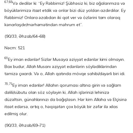
67,68
Və dedilər ki: “Ey Rəbbimiz! Şübhəsiz ki, biz ağalarımıza və
böyüklərimizə itaət etdik və onlar bizi düz yoldan azdırdılar. Ey
Rəbbimiz! Onlara əzabdan iki qat ver və özlərini tam olaraq
kənarlaşdır/mərhəmətindən məhrum et”.
(90/33, Əhzab/64–68)
Nəcm: 521
69
Ey iman edənlər! Sizlər Musaya əziyyət edənlər kimi olmayın.
Bax budur, Allah Musanı əziyyət edənlərin söylədiklərindən
təmizə çıxardı. Və o, Allah qatında mövqe sahibi/dəyərli biri idi.
70,71
Ey iman edənlər! Allahın qoruması altına girin və sağlam
dəlili/sübutu olan söz söyləyin ki, Allah işlərinizi lehinizə
düzəltsin, günahlarınızı da bağışlasın. Hər kim Allaha və Elçisinə
itaət edərsə, artıq o, həqiqətən çox böyük bir zəfər ilə xilas
edilmiş olur.
(90/33, Əhzab/69–71)