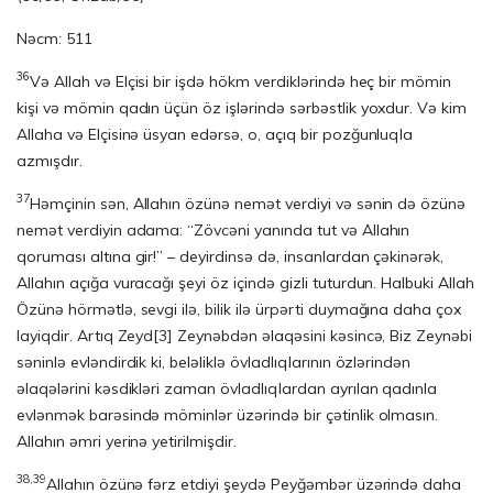
Nəcm: 511
36
Və Allah və Elçisi bir işdə hökm verdiklərində heç bir mömin
kişi və mömin qadın üçün öz işlərində sərbəstlik yoxdur. Və kim
Allaha və Elçisinə üsyan edərsə, o, açıq bir pozğunluqla
azmışdır.
37
Həmçinin sən, Allahın özünə nemət verdiyi və sənin də özünə
nemət verdiyin adama: “Zövcəni yanında tut və Allahın
qoruması altına gir!” – deyirdinsə də, insan­lar­dan çəkinərək,
Allahın açığa vuracağı şeyi öz içində gizli tuturdun. Halbuki Allah
Özünə hörmətlə, sevgi ilə, bilik ilə ürpərti duymağına daha çox
layiqdir. Artıq Zeyd
[3]
Zeynəbdən əlaqəsini kəsincə, Biz Zeynəbi
səninlə evləndirdik ki, beləliklə öv­ladlıqlarının özlərindən
əlaqələrini kəsdikləri zaman övladlıqlardan ayrılan qa­dın­la
evlənmək barəsində möminlər üzərində bir çətinlik olmasın.
Allahın əmri ye­ri­nə yetirilmişdir.
38,39
Allahın özünə fərz etdiyi şeydə Peyğəmbər üzərində daha