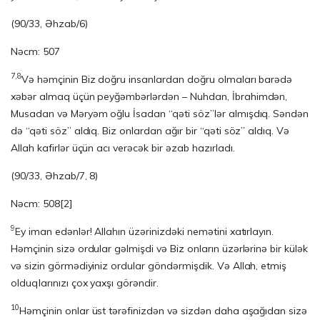
(90/33, Əhzab/6)
Nəcm: 507
7,8
Və həmçinin Biz doğru insanlardan doğru olmaları barədə
xəbər almaq üçün peyğəmbərlərdən – Nuhdan, İbrahimdən,
Musadan və Məryəm oğlu İsadan “qəti söz”lər almışdıq. Səndən
də “qəti söz” aldıq. Biz onlardan ağır bir “qəti söz” aldıq. Və
Allah kafirlər üçün acı verəcək bir əzab hazırladı.
(90/33, Əhzab/7, 8)
Nəcm: 508
[2]
9
Ey iman edənlər! Allahın üzərinizdəki nemətini xatırlayın.
Həmçinin sizə ordular gəlmişdi və Biz onların üzərlərinə bir külək
və sizin görmədiyiniz ordular göndərmişdik. Və Allah, etmiş
olduqlarınızı çox yaxşı görəndir.
10
Həmçinin onlar üst tərəfinizdən və sizdən daha aşağıdan sizə