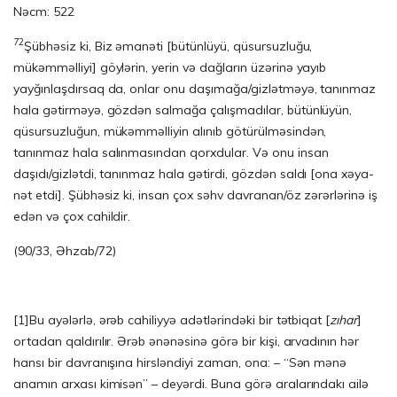
Nəcm: 522
72
Şübhəsiz ki, Biz əmanəti [bütünlüyü, qüsursuzluğu,
mükəmməlliyi] göylərin, yerin və dağların üzərinə yayıb
yayğınlaşdırsaq da, onlar onu daşımağa/gizlətməyə, ta­nınmaz
hala gətirməyə, gözdən salmağa çalışmadılar, bütünlüyün,
qüsursuz­lu­ğun, mükəmməlliyin alınıb götürülməsindən,
tanınmaz hala salınmasından qorx­dular. Və onu insan
daşıdı/gizlətdi, tanınmaz hala gətirdi, gözdən saldı [ona xə­ya­
nət etdi]. Şübhəsiz ki, insan çox səhv davranan/öz zərərlərinə iş
edən və çox cahil­dir.
(90/33, Əhzab/72)
[1]
Bu ayələrlə, ərəb cahiliyyə adətlərindəki bir tətbiqat [
zıhar
]
ortadan qaldırılır. Ərəb ənənəsinə görə bir kişi, arvadının hər
hansı bir davranışına hirsləndiyi zaman, ona: – “Sən mənə
anamın arxası kimisən” – deyərdi. Buna görə aralarındakı ailə