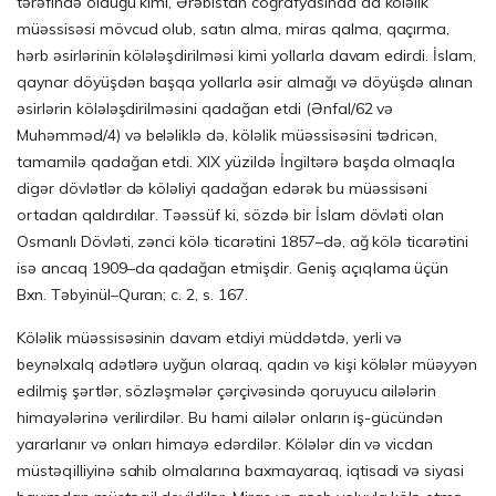
tərəfində olduğu kimi, Ərəbistan coğrafyasında da köləlik
müəssisəsi mövcud olub, satın alma, miras qalma, qaçırma,
hərb əsirlərinin kölələşdirilməsi kimi yollarla davam edirdi. İslam,
qaynar döyüşdən başqa yollarla əsir almağı və döyüşdə alınan
əsirlərin kölələşdirilməsini qadağan etdi (Ənfal/62 və
Muhəmməd/4) və beləliklə də, köləlik müəssisəsini tədricən,
tamamilə qadağan etdi. XIX yüzildə İngiltərə başda olmaqla
digər dövlətlər də köləliyi qadağan edərək bu müəssisəni
ortadan qaldırdılar. Təəssüf ki, sözdə bir İslam dövləti olan
Osmanlı Dövləti, zənci kölə ticarətini 1857–də, ağ kölə ticarətini
isə ancaq 1909–da qadağan etmişdir. Geniş açıqlama üçün
Bxn. Təbyinül–Quran; c. 2, s. 167.
Köləlik müəssisəsinin davam etdiyi müddətdə, yerli və
beynəlxalq adətlərə uyğun olaraq, qadın və kişi kölələr müəyyən
edilmiş şərtlər, sözləşmələr çərçivəsində qoruyucu ailələrin
himayələrinə verilirdilər. Bu hami ailələr onların iş-gücündən
yararlanır və onları himayə edərdilər. Kölələr din və vicdan
müstəqilliyinə sahib olmalarına baxmayaraq, iqtisadi və siyasi