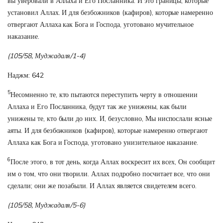
вы уверовали в Аллаха и Его Посланника. И это границы, которые
установил Аллах. И для безбожников (кафиров), которые намеренно
отвергают Аллаха как Бога и Господа, уготовано мучительное
наказание.
(105/58, Муджадаля/1-4)
Наджм: 642
5
Несомненно те, кто пытаются переступить черту в отношении
Аллаха и Его Посланника, будут так же унижены, как были
унижены те, кто были до них. И, безусловно, Мы ниспослали ясные
аяты. И для безбожников (кафиров), которые намеренно отвергают
Аллаха как Бога и Господа, уготовано унизительное наказание.
6
После этого, в тот день, когда Аллах воскресит их всех, Он сообщит
им о том, что они творили. Аллах подробно посчитает все, что они
сделали; они же позабыли. И Аллах является свидетелем всего.
(105/58, Муджадаля/5-6)