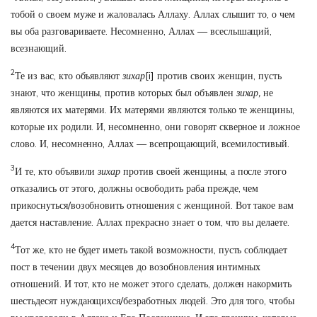
тобой о своем муже и жаловалась Аллаху. Аллах слышит то, о чем
вы оба разговариваете. Несомненно, Аллах — всеслышащий,
всезнающий.
2
Те из вас, кто объявляют
зихар
[i]
против своих женщин, пусть
знают, что женщины, против которых был объявлен
зихар,
не
являются их матерями. Их матерями являются только те женщины,
которые их родили. И, несомненно, они говорят скверное и ложное
слово. И, несомненно, Аллах — всепрощающий, всемилостивый.
3
И те, кто объявили
зихар
против своей женщины, а после этого
отказались от этого, должны освободить раба прежде, чем
прикоснуться/возобновить отношения с женщиной. Вот такое вам
дается наставление. Аллах прекрасно знает о том, что вы делаете.
4
Тот же, кто не будет иметь такой возможности, пусть соблюдает
пост в течении двух месяцев до возобновления интимных
отношений. И тот, кто не может этого сделать, должен накормить
шестьдесят нуждающихся/безработных людей. Это для того, чтобы