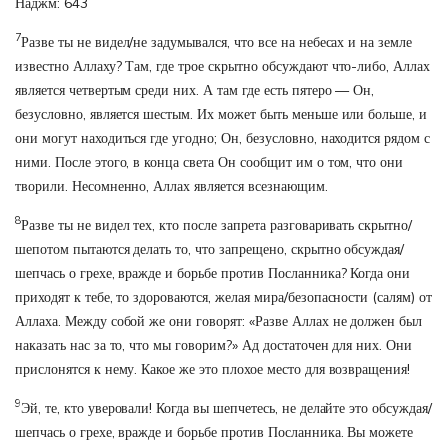
Наджм: 643
7
Разве ты не видел/не задумывался, что все на небесах и на земле
известно Аллаху? Там, где трое скрытно обсуждают что-либо, Аллах
является четвертым среди них. А там где есть пятеро — Он,
безусловно, является шестым. Их может быть меньше или больше, и
они могут находиться где угодно; Он, безусловно, находится рядом с
ними. После этого, в конца света Он сообщит им о том, что они
творили. Несомненно, Аллах является всезнающим.
8
Разве ты не видел тех, кто после запрета разговаривать скрытно/
шепотом пытаются делать то, что запрещено, скрытно обсуждая/
шепчась о грехе, вражде и борьбе против Посланника? Когда они
приходят к тебе, то здороваются, желая мира/безопасности (салям) от
Аллаха. Между собой же они говорят: «Разве Аллах не должен был
наказать нас за то, что мы говорим?» Ад достаточен для них. Они
прислонятся к нему. Какое же это плохое место для возвращения!
9
Эй, те, кто уверовали! Когда вы шепчетесь, не делайте это обсуждая/
шепчась о грехе, вражде и борьбе против Посланника. Вы можете