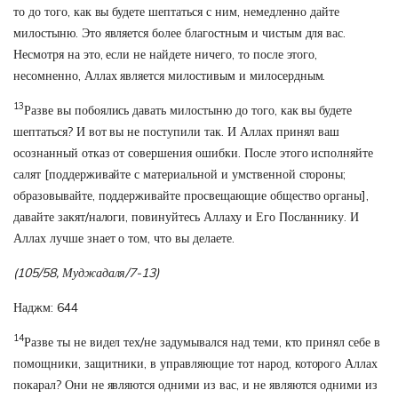
то до того, как вы будете шептаться с ним, немедленно дайте
милостыню. Это является более благостным и чистым для вас.
Несмотря на это, если не найдете ничего, то после этого,
несомненно, Аллах является милостивым и милосердным.
13
Разве вы побоялись давать милостыню до того, как вы будете
шептаться? И вот вы не поступили так. И Аллах принял ваш
осознанный отказ от совершения ошибки. После этого исполняйте
салят [поддерживайте с материальной и умственной стороны;
образовывайте, поддерживайте просвещающие общество органы],
давайте закят/налоги, повинуйтесь Аллаху и Его Посланнику. И
Аллах лучше знает о том, что вы делаете.
(105/58, Муджадаля/7-13)
Наджм: 644
14
Разве ты не видел тех/не задумывался над теми, кто принял себе в
помощники, защитники, в управляющие тот народ, которого Аллах
покарал? Они не являются одними из вас, и не являются одними из