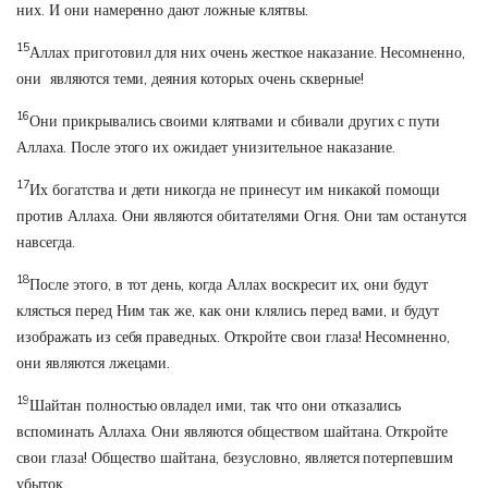
них. И они намеренно дают ложные клятвы.
15
Аллах приготовил для них очень жесткое наказание. Несомненно,
они являются теми, деяния которых очень скверные!
16
Они прикрывались своими клятвами и сбивали других с пути
Аллаха. После этого их ожидает унизительное наказание.
17
Их богатства и дети никогда не принесут им никакой помощи
против Аллаха. Они являются обитателями Огня. Они там останутся
навсегда.
18
После этого, в тот день, когда Аллах воскресит их, они будут
клясться перед Ним так же, как они клялись перед вами, и будут
изображать из себя праведных. Откройте свои глаза! Несомненно,
они являются лжецами.
19
Шайтан полностью овладел ими, так что они отказались
вспоминать Аллаха. Они являются обществом шайтана. Откройте
свои глаза! Общество шайтана, безусловно, является потерпевшим
убыток.