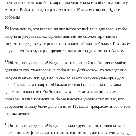
шептаться о том, как быть хорошим человеком и войти под защиту
Аллаха. Войдите под защиту Аллаха, к Которому вы все будете
собраны.
10
Несомненно, эти шептания являются от шайтана для того, чтобы
огорчить уверовавших. Однако шайтан не сможет причинить
никакого вреда верующим без позволения/знания Аллаха. И в таком
случае, пусть верующие предоставляют исход дела только Аллаху.
11
Эй, те, кто уверовали! Когда вам говорят: «Откройте место/дайте
другим также участвовать в собраниях
(маджлис)
», то немедленно
откройте место для других, и Аллах также откроет/расширит для
вас. И когда вам говорят: «Покажите себя больше, чем на самом
деле», то покажите себя больше, чем на самом деле.
[ii]
Таким
образом, Аллах повысит на более высокие уровни тех из вас, кто
уверовали и кому было дано знание. И Аллах прекрасно знает о том,
что вы делаете.
12
Эй, те, кто уверовали! Когда вы планируете тайно пошептаться с
Посланником [поговорить с ним наедине, получить личную услугу],