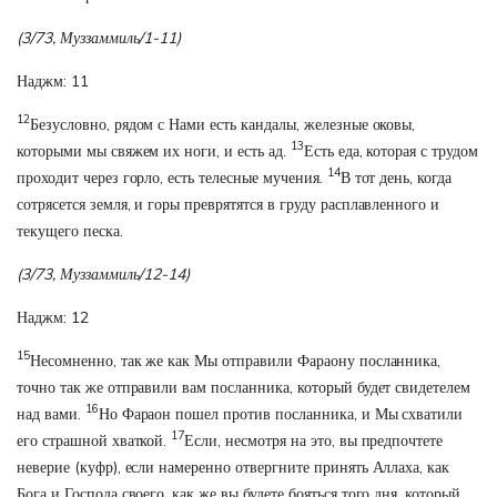
(3/73, Муззаммиль/1-11)
Наджм: 11
12
Безусловно, рядом с Нами есть кандалы, железные оковы,
13
которыми мы свяжем их ноги, и есть ад.
Есть еда, которая с трудом
14
проходит через горло, есть телесные мучения.
В тот день, когда
сотрясется земля, и горы преврятятся в груду расплавленного и
текущего песка.
(3/73, Муззаммиль/12-14)
Наджм: 12
15
Несомненно, так же как Мы отправили Фараону посланника,
точно так же отправили вам посланника, который будет свидетелем
16
над вами.
Но Фараон пошел против посланника, и Мы схватили
17
его страшной хваткой.
Если, несмотря на это, вы предпочтете
неверие (куфр), если намеренно отвергните принять Аллаха, как
Бога и Господа своего, как же вы будете бояться того дня, который