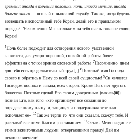
времени; иногда в течении половины ночи, иногда меньше, иногда
больше этого
— вставай и выполняй службу. Так же, когда будешь
возвещать ниспосланный тебе Коран, делай это в правильном
5
порядке!
Несомненно, Мы возложим на тебя очень тяжелое слово,
Коран!
6
Ночь более подходит для сотворения нового, умственной
занятости, для умиротворенной, спокойной работы, более
7
эффективна с точки зрения словесной работы.
Несомненно, днем
8
для тебя есть продолжительный труд.
[ii]
Поминай имя Господа
9
своего и обратись к Нему со всей своей сущностью!
Он является
Господом востока и запада, всех сторон. Кроме Него нет другого
божества. Поэтому сделай Его своим доверенным (вакиль
[iii]
);
познай Его, как того: «кто организует все создания по
определенному плану, и, защищая и поддерживая этот план,
10
исполняет ее»!
Так же терпи то, что они сказали, скажут тебе. И
11
расставайся с ними благим расставанием.
Оставь Меня наедине с
этими зажиточными людьми, отвергающими правду! Дай им
немного времени!