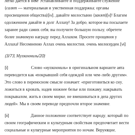
легко дается в нем! Устанавливайте и поддерживайте служение
(
салят
— материальная и умственная поддержка; органы
просвещения общества)
[iv]
, давайте милостыню (
закят
)
[v]
! Благим
одолжением давайте в долг Аллаху! За добро, которое вы посылаете
заранее ради самих себя, вы получите большую пользу, обретете
более значимую награду перед Аллахом. Просите прощения у
Аллаха! Несомненно Аллах очень милостив, очень милосерден.
[vi]
(3/73, Муззаммиль/20)
[i]
Слово «
муззаммиль
» в оригинальном варианте аята
переводится как «покрывший себя одеждой или чем-либо другим».
Это слово в переносном смысле означает: «приготовиться ко сну,
ложиться в кровать, надев нижнее белье или пижаму, накрывать
покрывалом, жить в своем мирке, не вмешиваться в дела других
людей». Мы в своем переводе предпочли второе значение.
[ii]
Данное положение соответствует народу, который по
своим географическим и культурным свойствам предпочитает вести
социальные и культурные мероприятия по ночам. Верующие,