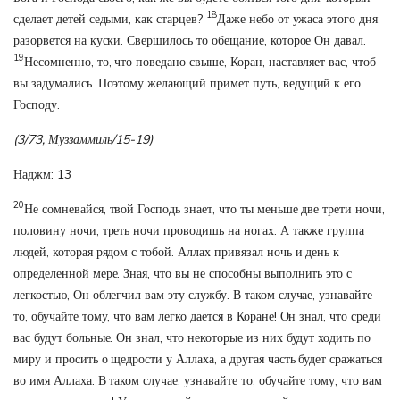
18
сделает детей седыми, как старцев?
Даже небо от ужаса этого дня
разорвется на куски. Свершилось то обещание, которое Он давал.
19
Несомненно, то, что поведано свыше, Коран, наставляет вас, чтоб
вы задумались. Поэтому желающий примет путь, ведущий к его
Господу.
(3/73, Муззаммиль/15-19)
Наджм: 13
20
Не сомневайся, твой Господь знает, что ты меньше две трети ночи,
половину ночи, треть ночи проводишь на ногах. А также группа
людей, которая рядом с тобой. Аллах привязал ночь и день к
определенной мере. Зная, что вы не способны выполнить это с
легкостью, Он облегчил вам эту службу. В таком случае, узнавайте
то, обучайте тому, что вам легко дается в Коране! Он знал, что среди
вас будут больные. Он знал, что некоторые из них будут ходить по
миру и просить о щедрости у Аллаха, а другая часть будет сражаться
во имя Аллаха. В таком случае, узнавайте то, обучайте тому, что вам