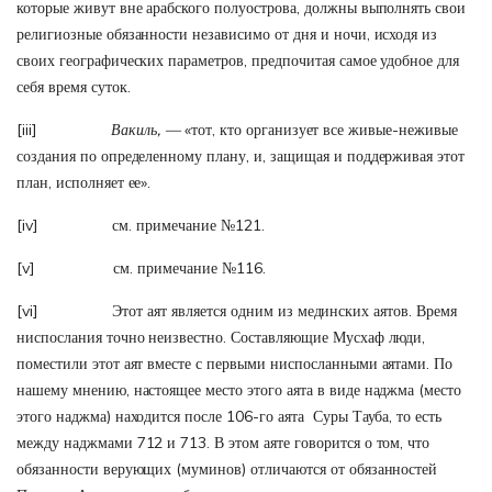
которые живут вне арабского полуострова, должны выполнять свои
религиозные обязанности независимо от дня и ночи, исходя из
своих географических параметров, предпочитая самое удобное для
себя время суток.
[iii]
Вакиль, —
«тот, кто организует все живые-неживые
создания по определенному плану, и, защищая и поддерживая этот
план, исполняет ее».
[iv]
см. примечание №121.
[v]
см. примечание №116.
[vi]
Этот аят является одним из мединских аятов. Время
ниспослания точно неизвестно. Составляющие Мусхаф люди,
поместили этот аят вместе с первыми ниспосланными аятами. По
нашему мнению, настоящее место этого аята в виде наджма (место
этого наджма) находится после 106-го аята Суры Тауба, то есть
между наджмами 712 и 713. В этом аяте говорится о том, что
обязанности верующих (муминов) отличаются от обязанностей