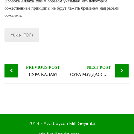
Пророка Аллаха, таким образом указывая, что некоторые
божественные принципы не будут лежать бременем над рабами
божьими.
Yüklə (PDF)
Post
PREVIOUS POST
NEXT POST
СУРА КАЛАМ
СУРА МУДДАССИР и ФАТИХА
navigation
2019 - Azərbaycan Milli Geyimləri