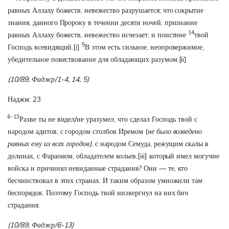
равных Аллаху божеств, невежество разрушается; что сокрытие
знания, данного Пророку в течении десяти ночей, признание
14
равных Аллаху божеств, невежество исчезает; и поистине
твой
5
Господь всевидящий.
[i]
В этом есть сильное, неопровержимое,
убедительное повествование для обладающих разумом.
[ii]
(10/89, Фаджр/
1-4, 14, 5)
Наджм: 23
6-13
Разве ты не видел/не уразумел, что сделал Господь твой с
народом адитов, с городом столбов Иремом (
не было возведено
равных ему из всех городов)
, с народом Семуда, режущим скалы в
долинах, с Фараоном, обладателем кольев,
[iii]
который имел могучие
войска и причинял невиданные страдания? Они — те, кто
бесчинствовал в этих странах. И таким образом умножили там
беспорядок. Поэтому Господь твой низвергнул на них бич
страдания.
(10/89, Фаджр/6-13)