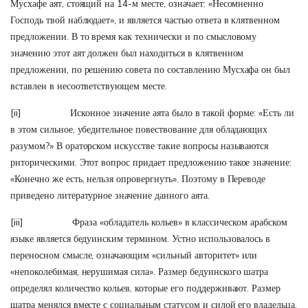
Мусхафе аят, стоящий на 14-м месте, означает: «Несомненно
Господь твой наблюдает», и является частью ответа в клятвенном
предложении. В то время как технически и по смысловому
значению этот аят должен был находиться в клятвенном
предложении, по решению совета по составлению Мусхафа он был
вставлен в несоответствующем месте.
[ii]
Исконное значение аята было в такой форме: «Есть ли
в этом сильное, убедительное повествование для обладающих
разумом?» В ораторском искусстве такие вопросы называются
риторическими. Этот вопрос придает предложению такое значение:
«Конечно же есть, нельзя опровергнуть». Поэтому в Переводе
приведено литературное значение данного аята.
[iii]
Фраза «обладатель кольев» в классическом арабском
языке является бедуинским термином. Устно использовалось в
переносном смысле, означающим «сильный авторитет» или
«непоколебимая, нерушимая сила». Размер бедуинского шатра
определял количество кольев, которые его поддерживают. Размер
шатра менялся вместе с социальным статусом и силой его владельца.