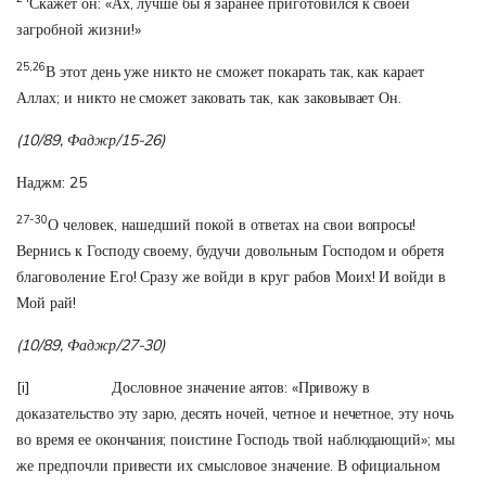
Скажет он: «Ах, лучше бы я заранее приготовился к своей
загробной жизни!»
25,26
В этот день уже никто не сможет покарать так, как карает
Аллах; и никто не сможет заковать так, как заковывает Он.
(10/89, Фаджр/15-26)
Наджм: 25
27-30
О человек, нашедший покой в ответах на свои вопросы!
Вернись к Господу своему, будучи довольным Господом и обретя
благоволение Его! Сразу же войди в круг рабов Моих! И войди в
Мой рай!
(10/89, Фаджр/27-30)
[i]
Дословное значение аятов: «Привожу в
доказательство эту зарю, десять ночей, четное и нечетное, эту ночь
во время ее окончания; поистине Господь твой наблюдающий»; мы
же предпочли привести их смысловое значение. В официальном