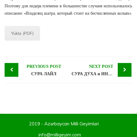
Поэтому для лидера племени в большинстве случаев использовалось
описание: «Владелец шатра, который стоит на бесчисленных кольях».
Yüklə (PDF)
Post
PREVIOUS POST
NEXT POST
СУРА ЛАЙЛ
СУРА ДУХА и ИНШИРАХ
navigation
2019 - Azərbaycan Milli Geyimləri
info@milligeyim.com