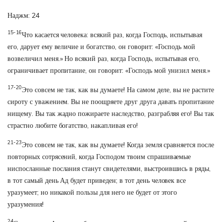
Наджм: 24
15-16
Что касается человека: всякий раз, когда Господь, испытывая
его, дарует ему величие и богатство, он говорит: «Господь мой
возвеличил меня.» Но всякий раз, когда Господь, испытывая его,
ограничивает пропитание, он говорит: «Господь мой унизил меня.»
17-20
Это совсем не так, как вы думаете! На самом деле, вы не растите
сироту с уважением. Вы не поощряете друг друга давать пропитание
нищему. Вы так жадно пожираете наследство, разграбляя его! Вы так
страстно любите богатство, накапливая его!
21-23
Это совсем не так, как вы думаете! Когда земля сравняется после
повторных сотрясений, когда Господом твоим спрашиваемые
ниспосланные послания станут свидетелями, выстроившись в ряды,
в тот самый день Ад будет приведен; в тот день человек все
уразумеет; но никакой пользы для него не будет от этого
уразумения!
24