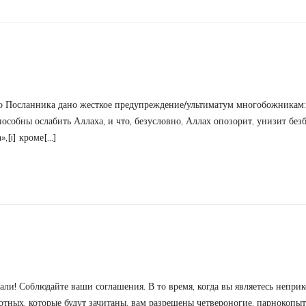
ланника дано жесткое предупреждение/ультиматум многобожникам: «П
способны ослабить Аллаха, и что, безусловно, Аллах опозорит, унизит бе
[i] кроме[...]
! Соблюдайте ваши соглашения. В то время, когда вы являетесь непри
вотных, которые будут зачитаны, вам разрешены четвероногие, парнокоп