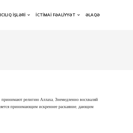
CILIQ İŞLƏRİ
İCTİMAİ FƏALİYYƏT
ƏLAQƏ
 принимают религию Аллаха, 3немедленно восхваляй
является принимающим искреннее раскаяние, дающим