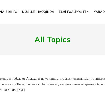
NA SƏHİFƏ
MÜƏLLİF HAQQINDA
ELMİ FƏALİYYƏTİ
YARADI
All Topics
ь и победа от Аллаха, и ты увидишь, что люди отдельными группами
ов, и проси у Него прощения. Несомненно, начиная с начала времен Он 
/1-3) Yüklə (PDF)