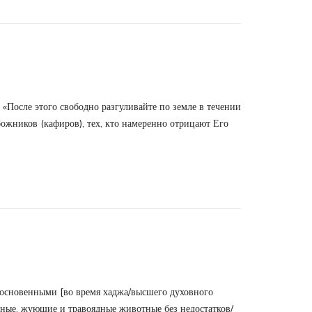
осле этого свободно разгуливайте по земле в течении
збожников (кафиров), тех, кто намеренно отрицают Его
косновенными [во время хаджа/высшего духовного
ытные, жующие и травоядные животные без недостатков/