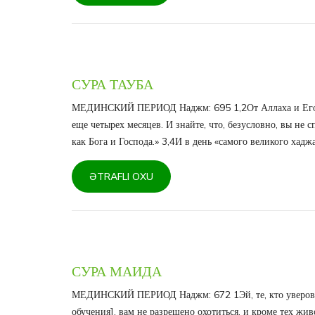
СУРА ТАУБА
МЕДИНСКИЙ ПЕРИОД Наджм: 695 1,2От Аллаха и Его Пос
еще четырех месяцев. И знайте, что, безусловно, вы не 
как Бога и Господа.» 3,4И в день «самого великого хаджа»,
ƏTRAFLI OXU
СУРА МАИДА
МЕДИНСКИЙ ПЕРИОД Наджм: 672 1Эй, те, кто уверовали
обучения], вам не разрешено охотиться, и кроме тех жи