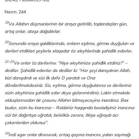
Nəcm: 244
19
Və Allahın düşmənlərinin bir araya gətirilib, toplandıqları gün,
artıq onlar, atəşə dağıdılırlar.
20
Sonunda oraya gəldiklərində, onların eşitmə, görmə duyğuları və
dəriləri etdikləri şeylərlə əlaqədar öz əleyhlərində şahidlik edərlər.
21–23
Və onlar öz dərilərinə: “Niyə əleyhimizə şahidlik etdiniz?” –
dedilər. Şahidlik edənlər də dedilər ki: “Hər şeyi danışdıran Allah,
bizi danışdırdı və sizi ilk dəfə O yaratdı və Ona
döndərilməkdəsiniz. Siz, eşitmə, görmə duyğularınız və dəriləriniz
sizin əleyhi­nizə şahidlik edər deyə gizlənmirdiniz. Lakin etməkdə
olduqlarınızdan bir çoxunu Allahın bilməyəcəyinə inandınız. Bax
budur, sizin bu inancınız – Rəbbiniz haqqında bəslədiyiniz inancınız
sizi bir dağıntıya uğratdı, beləliklə zərərə, itkiyə uğrayıb acı
çəkənlərdən oldunuz”.
24
İndi əgər onlar dirənərək, ortaq qoşma inancını, yalan saymağı