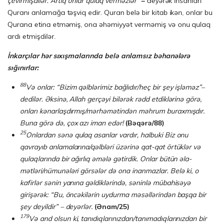
çevirmişdilər. Artıq onlar qulaq verməzlər
”
–
deyərək insanları
Quranı anlamağa təşviq edir. Quran belə bir kitab ikən, onlar bu
Qurana etina etməmiş, ona əhəmiyyət verməmiş və onu qulaq
ardı etmişdilər.
İnkarçılar hər sıxışmalarında belə anlamsız bəhanələrə
sığınırlar:
88
Və onlar: “Bizim qəlblərimiz bağlıdır/heç bir şey işləməz”–
dedilər. Əksinə, Allah gerçəyi bilərək rədd etdiklərinə görə,
onları kənarlaşdırmış/mərhəmətindən məhrum buraxmışdır.
Buna görə də, çox azı iman edər!
(Bəqərə/88)
25
Onlardan sənə qulaq asanlar vardır, halbuki Biz onu
qavrayıb anlamalarına/qəlb­lə­­ri üzərinə qat-qat örtüklər və
qulaqlarında bir ağırlıq əmələ gətirdik. Onlar bütün əla­
mətləri/nümunələri görsələr də ona inanmazlar. Belə ki, o
kafirlər sənin yanına gəldiklə­rində, səninlə mübahi­sə­yə
girişərək: “Bu, öncəkilərin uydurma məsəllərindən başqa bir
şey deyildir” – de­yər­lər.
(Ənam/25)
179
Və and olsun ki, tanıdıqlarınızdan/tanımadıqlarınızdan bir