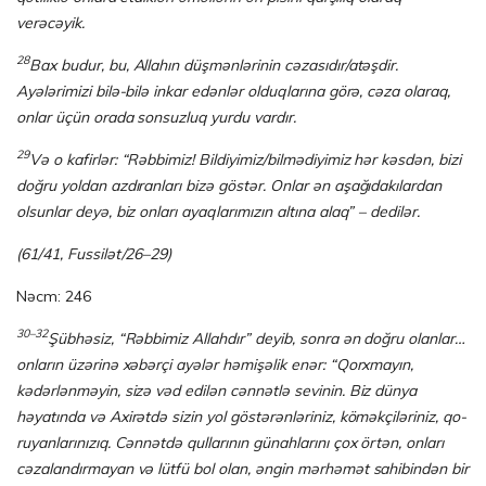
verəcəyik.
28
Bax budur, bu, Allahın düşmənlərinin cəzasıdır/atəşdir.
Ayələrimizi bilə-bilə inkar edənlər olduqlarına görə, cəza olaraq,
onlar üçün orada sonsuzluq yurdu vardır.
29
Və o kafirlər: “Rəbbimiz! Bildiyimiz/bilmədiyimiz hər kəsdən, bizi
doğru yoldan azdıranları bizə göstər. Onlar ən aşağıdakılardan
olsunlar deyə, biz onları ayaqlarımızın altına alaq” – dedilər.
(61/41, Fussilət/26–29)
Nəcm: 246
30–32
Şübhəsiz, “Rəbbimiz Allahdır” deyib, sonra ən doğru olanlar…
onların üzərinə xə­bərçi ayələr həmişəlik enər: “Qorxmayın,
kədərlənməyin, sizə vəd edilən cənnətlə se­vi­nin. Biz dünya
həyatında və Axirətdə sizin yol göstərənləriniz, köməkçiləriniz, qo­
ruyanlarınızıq. Cənnətdə qullarının günahlarını çox örtən, onları
cəzalandır­ma­yan və lütfü bol olan, əngin mərhəmət sahibindən bir