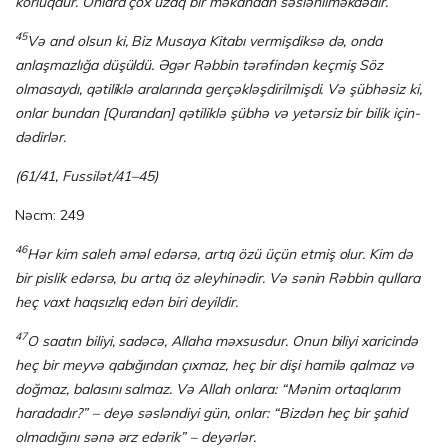
korluqdur. Onlara çox uzaq bir məkandan səslənilməkdədir.
45
Və and olsun ki, Biz Musaya Kitabı vermişdiksə də, onda
anlaşmazlığa düşüldü. Əgər Rəbbin tərəfindən keçmiş Söz
olmasaydı, qətiliklə aralarında gerçəkləşdiril­miş­di. Və şübhəsiz ki,
onlar bundan [Qurandan] qətiliklə şübhə və yetərsiz bir bilik için­
dədirlər.
(61/41, Fussilət/41–45)
Nəcm: 249
46
Hər kim saleh əməl edərsə, artıq özü üçün etmiş olur. Kim də
bir pislik edərsə, bu artıq öz əleyhinədir. Və sənin Rəbbin qullara
heç vaxt haqsızlıq edən biri deyildir.
47
O saatın biliyi, sadəcə, Allaha məxsusdur. Onun biliyi xaricində
heç bir meyvə qa­bı­ğın­dan çıxmaz, heç bir dişi hamilə qalmaz və
doğmaz, balasını salmaz. Və Allah onlara: “Mənim ortaqlarım
haradadır?” – deyə səsləndiyi gün, onlar: “Bizdən heç bir şahid
olmadığını sənə ərz edərik” – deyərlər.