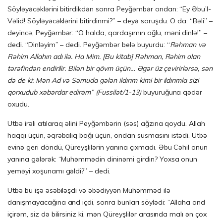
Söyləyəcək­lərini bitirdikdən sonra Peyğəmbər ondan: “Ey Əbu’l-
Vəlid! Söyləyəcəklərini bi­tirdinmi?” – deyə soruşdu. O da: “Bəli” –
deyincə, Peyğəmbər: “O halda, qardaşımın oğlu, məni dinlə!” –
dedi. “Dinləyim” – dedi. Peyğəmbər belə buyurdu: “
Rəhman və
Rəhim Allahın adı ilə. Ha Mim. [Bu kitab] Rəhman, Rəhim olan
tərəfindən endirilir. Bilən bir qövm üçün… Əgər üz çevirirlərsə, sən
də de ki: Mən Ad və Səmuda gələn ildırım kimi bir ildırımla sizi
qorxudub xəbərdar edirəm” (Fussilət/1-13)
buyuruğuna qədər
oxudu.
Utbə irəli atılaraq əlini Peyğəmbərin (səs) ağzına qoydu. Allah
haqqı üçün, əqrəbalıq bağı üçün, ondan susmasını istədi. Utbə
evinə geri döndü, Qüreyşlilərin yanına çıxmadı. Əbu Cəhil onun
yanına gələrək: “Muhəmmədin dininəmi gir­din? Yoxsa onun
yeməyi xoşunamı gəldi?” – dedi.
Utbə bu işə əsəbiləşdi və əbədiyyən Muhəmməd ilə
danışmayacağına and içdi, sonra bunları söylədi: “Allaha and
içirəm, siz də bilirsiniz ki, mən Qüreyşlilər arasında malı ən çox