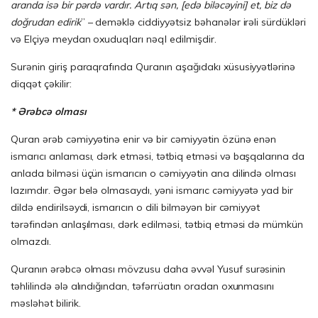
aranda isə bir pərdə vardır. Artıq sən, [edə biləcəyini] et, biz də
doğrudan edirik
” – deməklə ciddiyyətsiz bəhanələr irəli sürdükləri
və Elçiyə meydan oxuduqları nəql edilmişdir.
Surənin giriş paraqrafında Quranın aşağıdakı xüsusiyyətlərinə
diqqət çəkilir:
* Ərəbcə olması
Quran ərəb cəmiyyətinə enir və bir cəmiyyətin özünə enən
ismarıcı anlaması, dərk etməsi, tətbiq etməsi və başqalarına da
anlada bilməsi üçün ismarıcın o cəmiyyətin ana dilində olması
lazımdır. Əgər belə olmasaydı, yəni ismarıc cəmiyyətə yad bir
dildə endirilsəydi, ismarıcın o dili bilməyən bir cəmiyyət
tərəfindən anlaşılması, dərk edilməsi, tətbiq etməsi də mümkün
olmazdı.
Quranın ərəbcə olması mövzusu daha əvvəl Yusuf surəsinin
təhlilində ələ alındığından, təfərrüatın oradan oxunmasını
məsləhət bilirik.