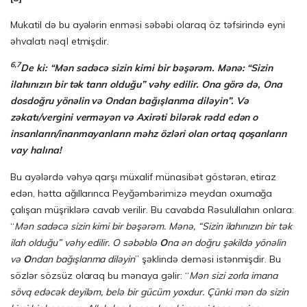
Mukatil də bu ayələrin enməsi səbəbi olaraq öz təfsirində eyni
əhvalatı nəql etmişdir.
6,7
De ki: “Mən sadəcə sizin kimi bir bəşərəm. Mənə: “Sizin
ilahınızın bir tək tanrı olduğu” vəhy edilir. Ona görə də, Ona
dosdoğru yönəlin və Ondan bağışlanma dilə­yin”. Və
zəkatı/vergini verməyən və Axirəti bilərək rədd edən o
insanların/inan­ma­yan­­ların məhz özləri olan ortaq qoşanların
vay halına!
Bu ayələrdə vəhyə qarşı müxalif münasibət göstərən, etiraz
edən, hətta ağıllarınca Peyğəmbərimizə meydan oxumağa
çalışan müşriklərə cavab verilir. Bu cavabda Rəsulullahın onlara:
“
Mən sadəcə sizin kimi bir bəşərəm. Mənə, “Sizin ilahınızın bir tək
ilah olduğu” vəhy edilir. O səbəblə
O
na ən doğru şəkildə yönəlin
və
O
ndan bağışlanma diləyin
” şəklində deməsi istənmişdir. Bu
sözlər sözsüz olaraq bu mənaya gəlir: “
Mən sizi zorla imana
sövq edəcək deyiləm, belə bir gücüm yoxdur. Çünki mən də sizin