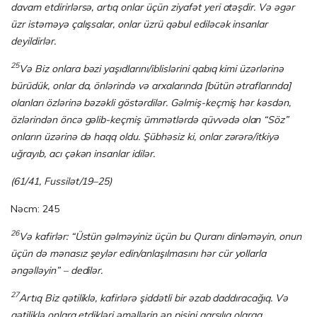
davam etdirirlərsə, artıq onlar üçün ziyafət yeri atəşdir. Və əgər
üzr istəməyə çalışsalar, onlar üzrü qəbul ediləcək insanlar
deyildirlər.
25
Və Biz onlara bəzi yaşıdlarını/iblislərini qabıq kimi üzərlərinə
bürüdük, onlar da, önlərində və arxalarında [bütün ətraflarında]
olanları özlərinə bəzəkli göstər­dilər. Gəlmiş-keçmiş hər kəsdən,
özlərindən öncə gəlib-keçmiş ümmətlərdə qüvvədə olan “Söz”
onların üzərinə də haqq oldu. Şübhəsiz ki, onlar zərərə/itkiyə
uğrayıb, acı çəkən insanlar idilər.
(61/41, Fussilət/19–25)
Nəcm: 245
26
Və kafirlər: “Üstün gəlməyiniz üçün bu Quranı dinləməyin, onun
üçün də mənasız şeylər edin/anlaşılmasını hər cür yollarla
əngəlləyin” – dedilər.
27
Artıq Biz qətiliklə, kafirlərə şiddətli bir əzab daddıracağıq. Və
qətiliklə onlara etdikləri əməllərin ən pisini qarşılıq olaraq