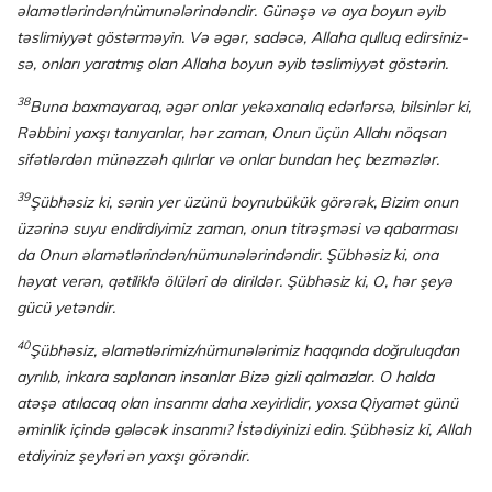
əlamətlərindən/nümunələrindəndir. Günəşə və aya boyun əyib
təslimiyyət göstərməyin. Və əgər, sadəcə, Allaha qulluq edirsi­niz­
sə, onları yaratmış olan Allaha boyun əyib təslimiyyət göstərin.
38
Buna baxmayaraq, əgər onlar yekəxanalıq edərlərsə, bilsinlər ki,
Rəbbini yaxşı tanıyanlar, hər zaman, Onun üçün Allahı nöqsan
sifətlərdən münəzzəh qılırlar və onlar bundan heç bezməzlər.
39
Şübhəsiz ki, sənin yer üzünü boynubükük görərək, Bizim onun
üzərinə suyu endirdi­yi­miz zaman, onun titrəşməsi və qabarması
da Onun əlamətlərindən/nümunələ­rin­dən­dir. Şübhəsiz ki, ona
həyat verən, qətiliklə ölüləri də dirildər. Şübhəsiz ki, O, hər şe­yə
gücü yetəndir.
40
Şübhəsiz, əlamətlərimiz/nümunələrimiz haqqında doğruluqdan
ayrılıb, inkara sapla­nan insanlar Bizə gizli qalmazlar. O halda
atəşə atılacaq olan insanmı daha xeyirlidir, yoxsa Qiyamət günü
əminlik içində gələcək insanmı? İstədiyinizi edin. Şübhəsiz ki, Allah
etdiyiniz şeyləri ən yaxşı görəndir.