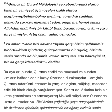
2–4
Ərəbcə bir Quran! Müjdələyici və xəbərdaredici olaraq,
bilən bir cəmiyyət üçün ayələri izahlı olaraq
açıqlanmış/bölmə-bölmə ayrılmış, yaratdığı canlılara
dünyada çox-çox mərhəmət edən, əngin mərhəmət sahibi
Allahdan endirilmiş bir kitab! Buna baxmayaraq, onların çoxu
üz çevirmişlər. Artıq onlar, qulaq asmazlar.
5
Və onlar: “Sənin bizi dəvət etdiyinə qarşı bizim qəlblərimiz
bir örtük/zireh içindədir, qulaqları­mız­da bir ağırlıq, bizimlə
sənin aranda da bir pərdə vardır. Artıq sən, edə biləcəyini et,
biz də gerçəkdən edirik” – dedilər.
Bu ayə qrupunda, Quranın endirilmə məqsədi və bundan
kimlərin istifadə edə biləcəyi üzərində durulmuşdur. Həmçinin
Quranın təfərrüatlı, tamamilə yaxşı anlaşılan, müjdəçi, xəbərdar
edici bir kitab olduğu vurğulanmışdır. Sonra da, özlərinə belə bir
kitab çatdırılmasına baxmayaraq Məkkəli müşriklərin Qurandan
uzaq durmaları və “
Bizi özünə çağırdığın şeyə qarşı qəlblərimiz
bir örtü/zireh içindədir, qulaqlarımızda bir ağırlıq, bizimlə sənin