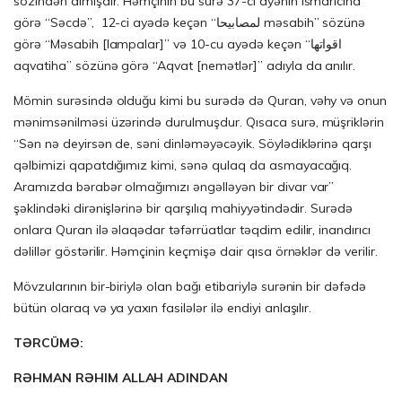
sözindən almışdır. Həmçinin bu surə 37-ci ayənin ismarıcına
görə “Səcdə”, 12-ci ayədə keçən “لمصابيحا məsabih” sözünə
görə “Məsabih [lampalar]” və 10-cu ayədə keçən “اقواتها
aqvatiha” sözünə görə “Aqvat [nemətlər]” adıyla da anılır.
Mömin surəsində olduğu kimi bu surədə də Quran, vəhy və onun
mənimsənilməsi üzərində durulmuşdur. Qısaca surə, müşriklərin
“Sən nə deyirsən de, səni dinləməyəcəyik. Söylədiklərinə qarşı
qəlbimizi qapatdığımız kimi, sənə qulaq da asmayacağıq.
Aramızda bərabər olmağımızı əngəlləyən bir divar var”
şəklindəki dirənişlərinə bir qarşılıq mahiyyətindədir. Surədə
onlara Quran ilə əlaqədar təfərrüatlar təqdim edilir, inandırıcı
dəlillər göstərilir. Həmçinin keçmişə dair qısa örnəklər də verilir.
Mövzularının bir-biriylə olan bağı etibariylə surənin bir dəfədə
bütün olaraq və ya yaxın fasilələr ilə endiyi anlaşılır.
TƏRCÜMƏ:
RƏHMAN RƏHIM ALLAH ADINDAN