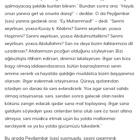
qalmayacaq şəkildə bunları bilirəm.” Bundan sonra ona: “Haydı,
onun yanına get və onunla danış!” – dedilər. O da Peyğəmbər
(səs) yanına gedərək ona: “Ey Muhəmməd!” – dedi. “Sənmi
xeyirlisən, yoxsa Kusay b. Kilabmı? Sənmi xeyirlisən, yoxsa
Haşimmi? Sənmi xeyirlisən, yoxsa Abdulmüttəlibmi? Sənmi
xeyirlisən, yoxsa Abdullahmı? Sən nə deyə bizim ilahlarımıza dil
uzadırsan? Atalarımızın pozğun olduğunu söy­ləyirsən. Bizi
ağılsızlıqla ittiham edirsən, dinimizi ləkələyirsən. Əgər sən bizə
başçı olmaq iddiasındasansa, bütün bayraqlarımızı sənin
əmrinə verərik və həyatda qaldığın müddətcə bizim başqanımız
olarsan. Əgər evlənmək is­təyirsənsə, Qüreyş qızlarından
istədiyin on dənəsi ilə səni evləndirərik. Yox əgər sərvət sahibi
olmaq istəyirsənsə, səni, səndən sonra gələcək olan nəslini
kökünü zəngin edəcək qədər sənə mal toplayarıq. Əgər sənə
gəldiyini söylədiyin şəxs cinlərdən birisi olub səni öz təsiri altına
almışsa, səni müalicə etmək üçün bu yolda mallarımızı
xərcləyərik və ya bu yolda gücümüzü tükədərik.”
Bu arada Peyğəmbər (səs) susmuşdu, səsini çıxarmırdı.