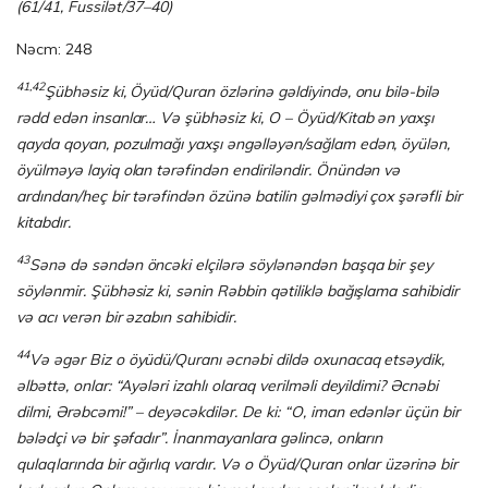
(61/41, Fussilət/37–40)
Nəcm: 248
41,42
Şübhəsiz ki, Öyüd/Quran özlərinə gəldiyində, onu bilə-bilə
rədd edən insanlar… Və şübhəsiz ki, O – Öyüd/Kitab ən yaxşı
qayda qoyan, pozulmağı yaxşı əngəlləyən/sağlam edən, öyülən,
öyülməyə layiq olan tərəfindən endiriləndir. Önündən və
ardından/heç bir tərəfindən özünə batilin gəlmədiyi çox şərəfli bir
kitabdır.
43
Sənə də səndən öncəki elçilərə söylənəndən başqa bir şey
söylənmir. Şübhəsiz ki, sənin Rəbbin qətiliklə bağışlama sahibidir
və acı verən bir əzabın sahibidir.
44
Və əgər Biz o öyüdü/Quranı əcnəbi dildə oxunacaq etsəydik,
əlbəttə, onlar: “Ayələri izahlı olaraq verilməli deyildimi? Əcnəbi
dilmi, Ərəbcəmi!” – deyəcəkdilər. De ki: “O, iman edənlər üçün bir
bələdçi və bir şəfadır”. İnanmayanlara gəlincə, onların
qulaqlarında bir ağırlıq vardır. Və o Öyüd/Quran onlar üzərinə bir