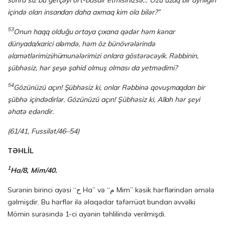
sonra siz bu gerçəyi ört-basdır etmisinizsə… Özü uzaq bir ayrılığın
içində olan insandan daha axmaq kim ola bilər?”
53
Onun haqq olduğu ortaya çıxana qədər həm kənar
dünyada/xarici aləmdə, həm öz bü­növ­rə­lə­rin­də
əlamətlərimizi/nümunələrimizi onlara göstərəcəyik. Rəbbinin,
şübhəsiz, hər şe­yə şahid olmuş olması da yetmədimi?
54
Gözünüzü açın! Şübhəsiz ki, onlar Rəbbinə qovuşmaqdan bir
şübhə içindədirlər. Gözünüzü açın! Şübhəsiz ki, Allah hər şeyi
əhatə edəndir.
(61/41, Fussilət/46–54)
TƏHLİL
1
Ha/8, Mim/40.
Surənin birinci ayəsi “ح Ha” və “م Mim” kəsik hərflərindən əmələ
gəlmişdir. Bu hərflər ilə əlaqədar təfərrüat bundan əvvəlki
Mömin surəsində 1-ci ayənin təhlilində verilmişdi.