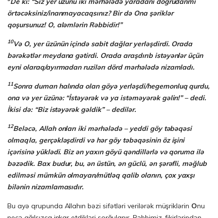
De ki: “Siz yer üzünü iki mərhələdə yaradanı doğrudanmı
örtəcəksiniz/inan­ma­­ya­caq­sınız? Bir də Ona şəriklər
qoşursunuz! O, aləmlərin Rəbbidir!”
10
Və O, yer üzünün içində sabit dağlar yerləşdirdi. Orada
bərəkətlər meydana gətir­di. Orada araşdırıb istəyənlər üçün
eyni olaraq/ayırmadan ruzilərı dörd mərhə­lədə ni­zam­ladı.
11
Sonra duman halında olan göyə yerləşdi/hegemonluq qurdu,
ona və yer üzünə: “İstəyərək və ya istəməyərək gəlin!” – dedi.
İkisi də: “Biz istəyərək gəldik” – dedilər.
12
Beləcə, Allah onları iki mərhələdə – yeddi göy təbəqəsi
olmaqla, gerçəkləşdirdi və hər göy təbəqəsinin öz işini
içərisinə yüklədi. Biz ən yaxın göyü qəndillərlə və qoruma ilə
bəzədik. Bax budur, bu, ən üstün, ən güclü, ən şərəfli, məğlub
edilməsi mümkün olmayan/mütləq qalib olanın, çox yaxşı
bilənin nizamlamasıdır.
Bu ayə qrupunda Allahın bəzi sifətləri verilərək müşriklərin
O
nu
necə ağılsızca inkar etdikləri sorğulanır. Rəbbimiz, fikirlərindən