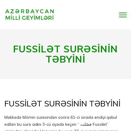
FUSSİLƏT SURƏSİNİN
TƏBYİNİ
FUSSİLƏT SURƏSİNİN TƏBYİNİ
Məkkədə Mömin surəsindən sonra 61-ci sırada endiyi qəbul
edilən bu surə adını 3-cü ayədə keçən “ فصّلت Fussilət”