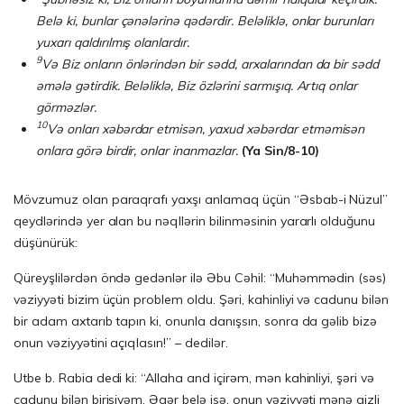
Belə ki, bunlar çənələrinə qədərdir. Beləliklə, onlar burunları
yuxarı qaldırılmış olanlardır.
9
Və Biz onların önlərindən bir sədd, arxalarından da bir sədd
əmələ gətirdik. Beləliklə, Biz özlərini sarmışıq. Artıq onlar
görməzlər.
10
Və onları xəbərdar etmisən, yaxud xəbərdar etməmisən
onlara görə birdir, onlar inanmazlar.
(Ya Sin/8-10)
Mövzumuz olan paraqrafı yaxşı anlamaq üçün “Əsbab-i Nüzul”
qeydlərində yer alan bu nəqllərin bilinməsinin yararlı olduğunu
düşünürük:
Qüreyşlilərdən öndə gedənlər ilə Əbu Cəhil: “Muhəmmədin (səs)
vəziyyəti bizim üçün problem oldu. Şəri, kahinliyi və cadunu bilən
bir adam axtarıb tapın ki, onunla danışsın, sonra da gəlib bizə
onun vəziyyətini açıqlasın!” – dedilər.
Utbe b. Rabia dedi ki: “Allaha and içirəm, mən kahinliyi, şəri və
cadunu bilən birisiyəm. Əgər belə isə, onun vəziyyəti mənə gizli