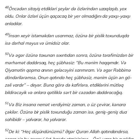
48
Öncədən sitayiş etdikləri şeylər də özlərindən uzaqlaşıb, yox
oldu. Onlar özləri üçün qaçacaq bir yer olmadığını da yaxşı-yaxşı
anladılar.
49
İnsan xeyir istəməkdən usanmaz, özünə bir pislik toxunduqda
isə dərhal məyus və ümidsiz olar.
50
Və əgər özünə toxunan sıxıntıdan sonra, özünə tərəfimizdən bir
mərhəmət daddırsaq, heç şübhəsiz: “Bu mənim haqqımdır. Və
Qiyamətin qopma anının gələcəyini sanmı­ram. Və əgər Rəbbimə
döndərilərəmsə, Onun qatında heç şübhəsiz, mənim üçün ən gö­
zəli vardır” – deyər. Buna görə də kafirlərə, etdiklərini mütləq
bildirəcəyik və onlara qətiliklə sərt bir cəzadan daddıracağıq.
51
Və Biz insana nemət verdiyimiz zaman, o üz çevirər, kənara
çəkilər. Özünə bir pislik toxunduğu zaman isə, geniş-geniş dua
sahibidir – yalvarar, ha yalvarar.
52
De ki: “Heç düşündünüzmü? Əgər Quran Allah qatındandırsa,