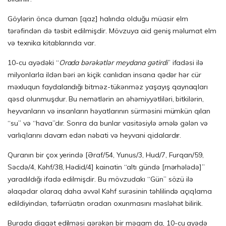
Göylərin öncə duman [qaz] halında olduğu müasir elm
tərəfindən də təsbit edilmişdir. Mövzuya aid geniş məlumat elm
və texnika kitablarında var.
10-cu ayədəki “
Orada bərəkətlər meydana gətirdi
” ifadəsi ilə
milyonlarla ildən bəri ən kiçik canlıdan insana qədər hər cür
məxluqun faydalandığı bitməz-tükənməz yaşayış qaynaqları
qəsd olunmuşdur. Bu nemətlərin ən əhəmiyyətliləri, bitkilərin,
heyvanların və insanların həyatlarının sürməsini mümkün qılan
“su” və “hava”dır. Sonra da bunlar vasitəsiylə əmələ gələn və
varlıqlarını davam edən nəbati və heyvani qidalardır.
Quranın bir çox yerində [Əraf/54, Yunus/3, Hud/7, Furqan/59,
Səcdə/4, Kəhf/38, Hədid/4] kainatin “altı gündə [mərhələdə]”
yaradıldığı ifadə edilmişdir. Bu mövzudakı “Gün” sözü ilə
əlaqədar olaraq daha əvvəl Kəhf surəsinin təhlilində açıqlama
edildiyindən, təfərrüatın oradan oxunmasını məsləhət bilirik.
Burada diqqət edilməsi gərəkən bir məqam da, 10-cu ayədə