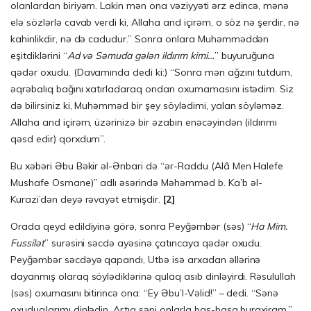
olanlardan biriyəm. Lakin mən ona vəziyyəti ərz edincə, mənə
elə sözlərlə cavab verdi ki, Allaha and içirəm, o söz nə şerdir, nə
kahinlikdir, nə də cadudur.” Sonra onlara Muhəmməddən
eşitdiklərini “
Ad və Səmuda gələn ildırım kimi…
” buyuruğuna
qədər oxu­du. (Davamında dedi ki:) “Sonra mən ağzını tutdum,
əqrəbalıq bağını xatırladaraq ondan oxumamasını istədim. Siz
də bilirsiniz ki, Muhəmməd bir şey söylədimi, yalan söyləməz.
Allaha and içirəm, üzərinizə bir əzabın enəcəyindən (ildırımı
qəsd edir) qorxdum”.
Bu xəbəri Əbu Bəkir əl-Ənbari də “ər-Raddu (Alâ Men Halefe
Mushafe Osmane)” adlı əsərində Məhəmməd b. Ka’b əl-
Kurazi’dən deyə rəvayət etmişdir.
[2]
Orada qeyd edildiyinə görə, sonra Peyğəmbər (səs) “
Ha Mim.
Fussilət
” surəsini səcdə ayəsinə çatıncaya qədər oxudu.
Peyğəmbər səcdəyə qapandı, Utbə isə arxadan əllərinə
dayanmış olaraq söylədiklərinə qulaq asıb dinləyirdi. Rəsulullah
(səs) oxumasını bitirincə ona: “Ey Əbu’l-Vəlid!” – dedi. “Sənə
oxuduqlarımı dinlədin. Artıq səni onlarla baş-başa buraxiram.”