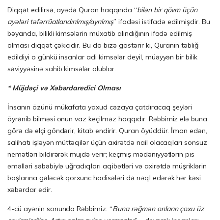
Diqqət edilirsə, ayədə Quran haqqında “
bilən bir qövm üçün
ayələri təfərrüatlandırılmış/ayrılmış
” ifadəsi istifadə edilmişdir. Bu
bəyanda, bilikli kimsələrin müxatib alındığının ifadə edilmiş
olması diqqət çəkicidir. Bu da bizə göstərir ki, Quranın təbliğ
edildiyi o günkü insanlar adi kimsələr deyil, müəyyən bir bilik
səviyyəsinə sahib kimsələr olublar.
* Müjdəçi və Xəbərdaredici Olması
İnsanın özünü mükafata yaxud cəzaya çatdıracaq şeyləri
öyrənib bilməsi onun vaz keçilməz haqqıdır. Rəbbimiz elə buna
görə də elçi göndərir, kitab endirir. Quran öyüddür. İman edən,
salihatı işləyən müttəqilər üçün axirətdə nail olacaqları sonsuz
nemətləri bildirərək müjdə verir; keçmiş mədəniyyətlərin pis
əməlləri səbəbiylə uğradıqları aqibətləri və axirətdə müşriklərin
başlarına gələcək qorxunc hadisələri də nəql edərək hər kəsi
xəbərdar edir.
4-cü ayənin sonunda Rəbbimiz: “
Buna rəğmən onların çoxu üz