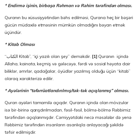
* Endirmə işinin, birbaşa Rəhman və Rəhim tərəfindən olması.
Quranın bu xüsusiyyətindən bəhs edilməsi, Qurana heç bir bəşəri
gücün müdaxilə etməsinin mümkün olmadığını bəyan etmək
üçündür.
* Kitab Olması
“الكتاب Kitab”, “içi yazılı olan şey” deməkdir.
[1]
Quranın içində
Allaha, kainata, keçmiş və gələcəyə, fərdi və sosial həyata dair
biliklər, əmrlər, qadağalar, öyüdlər yazılmış olduğu üçün “kitab”
olaraq xarakterizə edilir.
* Ayələrinin “təfərrüatlandırılmış/tək-tək açıqlanmış” olması.
Quran ayələri tamamilə açıqdır. Quranın içində olan mövzular
isə bir-birinə qarışdırılmadan, fəsil-fəsil, bölmə-bölmə Rəbbimiz
tərəfindən açıqlanmışdır. Cəmiyyətdaki necə məsələlər də yenə
Rəbbimiz tərəfindən insanların asanlıqla anlayacağı şəkildə
təfsir edilmişdir.