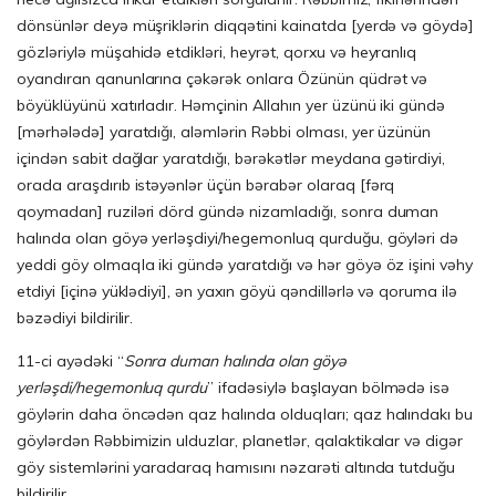
dönsünlər deyə müşriklərin diqqətini kainatda [yerdə və göydə]
gözləriylə müşahidə etdikləri, heyrət, qorxu və heyranlıq
oyandıran qanunlarına çəkərək onlara Özünün qüdrət və
böyüklüyünü xatırladır. Həmçinin Allahın yer üzünü iki gündə
[mərhələdə] yaratdığı, aləmlərin Rəbbi olması, yer üzünün
içindən sabit dağlar yaratdığı, bərəkətlər meydana gətirdiyi,
orada araşdırıb istəyənlər üçün bərabər olaraq [fərq
qoymadan] ruziləri dörd gündə nizamladığı, sonra duman
halında olan göyə yerləşdiyi/hegemonluq qurduğu, göyləri də
yeddi göy olmaqla iki gündə yaratdığı və hər göyə öz işini vəhy
etdiyi [içinə yüklədiyi], ən yaxın göyü qəndillərlə və qoruma ilə
bəzədiyi bildirilir.
11-ci ayədəki “
Sonra duman halında olan göyə
yerləşdi/hegemonluq qurdu
” ifadəsiylə başlayan bölmədə isə
göylərin daha öncədən qaz halında olduqları; qaz halındakı bu
göylərdən Rəbbimizin ulduzlar, planetlər, qalaktikalar və digər
göy sistemlərini yaradaraq hamısını nəzarəti altında tutduğu
bildirilir.