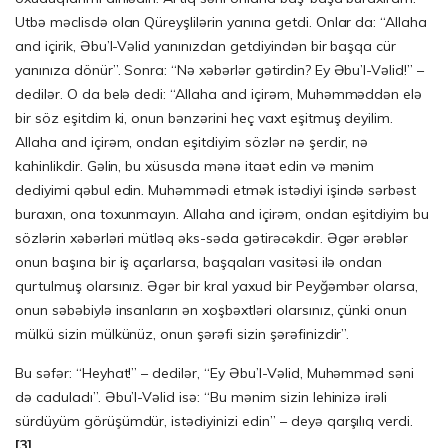
Utbə məclisdə olan Qüreyşlilərin yanına getdi. Onlar da: “Allaha
and içirik, Əbu’l-Vəlid ya­nınızdan getdiyindən bir başqa cür
yanınıza dönür”. Sonra: “Nə xəbərlər gətirdin? Ey Əbu’l-Vəlid!” –
dedilər. O da belə dedi: “Allaha and içirəm, Muhəmməddən elə
bir söz eşitdim ki, onun bənzərini heç vaxt eşitmuş deyilim.
Allaha and içirəm, ondan eşitdiyim sözlər nə şerdir, nə
kahinlikdir. Gəlin, bu xüsusda mənə itaət edin və mənim
dediyimi qəbul edin. Muhəmmədi etmək istədiyi işində sərbəst
buraxın, ona toxunmayın. Allaha and içirəm, ondan eşitdiyim bu
sözlərin xəbərləri mütləq əks-səda gətirəcəkdir. Əgər ərəb­lər
onun başına bir iş açarlarsa, başqaları vasitəsi ilə ondan
qurtulmuş olarsınız. Əgər bir kral yaxud bir Peyğəmbər olarsa,
onun səbəbiylə insanların ən xoşbəxtləri olarsınız, çünki onun
mülkü sizin mülkünüz, onun şərəfi si­zin şərəfinizdir”.
Bu səfər: “Heyhat!” – dedilər, “Ey Əbu’l-Vəlid, Muhəmməd səni
də caduladı”. Əbu’l-Vəlid isə: “Bu mənim sizin lehinizə irəli
sürdüyüm görüşümdür, istədiyinizi edin” – deyə qarşılıq verdi.
[3]