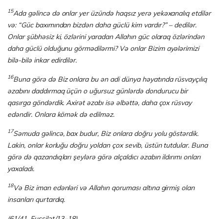
15
Ada gəlincə də onlar yer üzündə haqsız yerə yekəxanalıq etdilər
və: “Güc baxı­mın­dan bizdən daha güclü kim vardır?” – dedilər.
Onlar şübhəsiz ki, özlərini yaradan Allahın güc olaraq özlərindən
daha güclü olduğunu görmədilərmi? Və onlar Bizim ayə­lərimizi
bilə-bilə inkar edirdilər.
16
Buna görə də Biz onlara bu ən adi dünya həyatında rüsvayçılıq
əzabını daddırmaq üçün o uğursuz günlərdə dondurucu bir
qasırga göndərdik. Axirət əzabı isə əlbəttə, daha çox rüsvay
edəndir. Onlara kömək də edilməz.
17
Səmuda gəlincə, bax budur, Biz onlara doğru yolu göstərdik.
Lakin, onlar korluğu doğru yoldan çox sevib, üstün tutdular. Buna
görə də qazandıqları şeylərə görə alçaldıcı əzabın ildırımı onları
yaxaladı.
18
Və Biz iman edənləri və Allahın qoruması altına girmiş olan
insanları qurtardıq.
(61/41, Fussilət/13–18)