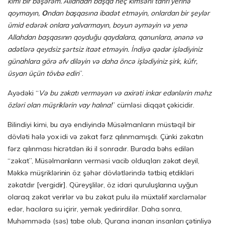
kimi bir bəşərəm. Allahdan başqa heç kimsəni tanrı yerinə
qoymayın,
O
ndan başqasına ibadət etməyin, onlardan bir şeylər
ümid edərək onlara yalvarmayın, boyun əyməyin və yenə
Allahdan başqasının qoyduğu qaydalara, qanunlara, ənənə və
adətlərə qeydsiz şərtsiz itaət etməyin. İndiyə qədər işlədiyiniz
günahlara görə əfv diləyin və daha öncə işlədiyiniz şirk, küfr,
üsyan üçün tövbə edin
”.
Ayədəki “
Və bu zəkatı verməyən və axirəti inkar edənlərin məhz
özləri olan müşriklərin vay halına!
” cümləsi diqqət çəkicidir.
Bilindiyi kimi, bu ayə endiyində Müsəlmanların müstəqil bir
dövləti hələ yox idi və zəkat fərz qılınmamışdı. Çünki zəkatın
fərz qılınması hicrətdən iki il sonradır. Burada bəhs edilən
“zəkat”, Müsəlmanların verməsi vacib olduqları zəkat deyil,
Məkkə müşriklərinin öz şəhər dövlətlərində tətbiq etdikləri
zəkatdır [vergidir]. Qüreyşlilər, öz idari quruluşlarına uyğun
olaraq zəkat verirlər və bu zəkat pulu ilə müxtəlif xərcləmələr
edər, hacılara su içirir, yemək yedirirdilər. Daha sonra,
Muhəmmədə (səs) tabe olub, Qurana inanan insanları çətinliyə