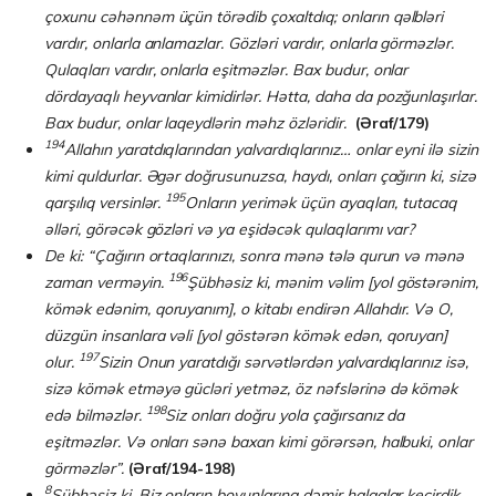
çoxunu cəhənnəm üçün törədib çoxaltdıq; onların qəlbləri
vardır, onlarla anlamazlar. Gözləri vardır, onlarla görməzlər.
Qulaqları vardır, onlarla eşitməzlər. Bax budur, onlar
dördayaqlı heyvanlar kimidirlər. Hətta, daha da pozğunlaşırlar.
Bax budur, onlar laqeydlərin məhz özləridir.
(Əraf/179)
194
Allahın yaratdıqlarından yalvardıqlarınız… onlar eyni ilə sizin
kimi quldurlar. Əgər doğrusunuzsa, haydı, onları çağırın ki, sizə
195
qarşılıq versinlər.
Onların yerimək üçün ayaqları, tutacaq
əlləri, görəcək gözləri və ya eşidəcək qulaqlarımı var?
De ki: “Çağırın ortaqlarınızı, sonra mənə tələ qurun və mənə
196
zaman verməyin.
Şübhəsiz ki, mənim vəlim [yol göstərənim,
kömək edənim, qoruyanım], o kitabı endirən Allahdır. Və O,
düzgün insanlara vəli [yol göstərən kömək edən, qoruyan]
197
olur.
Sizin Onun yaratdığı sərvətlərdən yalvardıqlarınız isə,
sizə kömək etməyə gücləri yetməz, öz nəfslərinə də kömək
198
edə bilməzlər.
Siz onları doğru yola çağırsanız da
eşitməzlər. Və onları sənə baxan kimi görərsən, halbuki, onlar
görməzlər”.
(Əraf/194-198)
8
Şübhəsiz ki, Biz onların boyunlarına dəmir halqalar keçirdik.