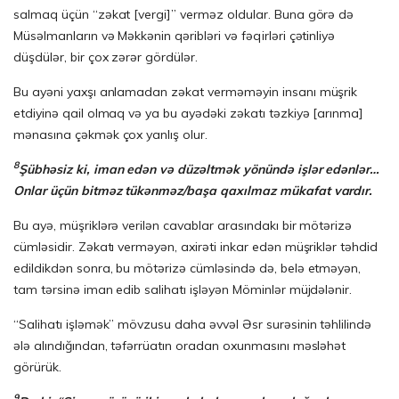
salmaq üçün “zəkat [vergi]” verməz oldular. Buna görə də
Müsəlmanların və Məkkənin qəribləri və fəqirləri çətinliyə
düşdülər, bir çox zərər gördülər.
Bu ayəni yaxşı anlamadan zəkat verməməyin insanı müşrik
etdiyinə qail olmaq və ya bu ayədəki zəkatı təzkiyə [arınma]
mənasına çəkmək çox yanlış olur.
8
Şübhəsiz ki, iman edən və düzəltmək yönündə işlər edənlər…
Onlar üçün bitməz tükənməz/başa qaxılmaz mükafat vardır.
Bu ayə, müşriklərə verilən cavablar arasındakı bir mötərizə
cümləsidir. Zəkatı verməyən, axirəti inkar edən müşriklər təhdid
edildikdən sonra, bu mötərizə cümləsində də, belə etməyən,
tam tərsinə iman edib salihatı işləyən Möminlər müjdələnir.
“Salihatı işləmək” mövzusu daha əvvəl Əsr surəsinin təhlilində
ələ alındığından, təfərrüatın oradan oxunmasını məsləhət
görürük.
9