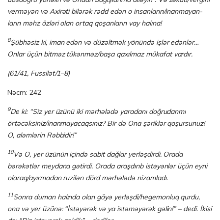
verməyən və Axirəti bilərək rədd edən o insanların/inan­ma­yan­­
ların məhz özləri olan ortaq qoşanların vay halına!
8
Şübhəsiz ki, iman edən və düzəltmək yönündə işlər edənlər…
Onlar üçün bitməz tükənməz/başa qaxılmaz mükafat vardır.
(61/41, Fussilət/1–8)
Nəcm: 242
9
De ki: “Siz yer üzünü iki mərhələdə yaradanı doğrudanmı
örtəcəksiniz/inan­ma­­ya­caq­sınız? Bir də Ona şəriklər qoşursunuz!
O, aləmlərin Rəbbidir!”
10
Və O, yer üzünün içində sabit dağlar yerləşdirdi. Orada
bərəkətlər meydana gətir­di. Orada araşdırıb istəyənlər üçün eyni
olaraq/ayırmadan ruzilərı dörd mərhə­lədə ni­zam­ladı.
11
Sonra duman halında olan göyə yerləşdi/hegemonluq qurdu,
ona və yer üzünə: “İstəyərək və ya istəməyərək gəlin!” – dedi. İkisi