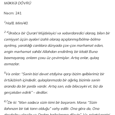
MƏKKƏ DÖVRÜ
Nəcm: 241
1
Ha/8, Mim/40.
2–4
Ərəbcə bir Quran! Müjdələyici və xəbərdaredici olaraq, bilən bir
cəmiyyət üçün ayələri izahlı olaraq açıqlanmış/bölmə-bölmə
ayrılmış, yaratdığı canlılara dünyada çox-çox mərhəmət edən,
əngin mərhəmət sahibi Allahdan endirilmiş bir kitab! Buna
baxmayaraq, onların çoxu üz çevirmişlər. Artıq onlar, qulaq
asmazlar.
5
Və onlar: “Sənin bizi dəvət etdiyinə qarşı bizim qəlblərimiz bir
örtük/zireh içindədir, qulaqları­mız­da bir ağırlıq, bizimlə sənin
aranda da bir pərdə vardır. Artıq sən, edə biləcəyini et, biz də
gerçəkdən edirik” – dedilər.
6,7
De ki: “Mən sadəcə sizin kimi bir bəşərəm. Mənə: “Sizin
ilahınızın bir tək tanrı olduğu” vəhy edilir. Ona görə də, Ona
dosdoğru yönəlin və Ondan bağışlanma dilə­yin”. Və zəkatı/vergini