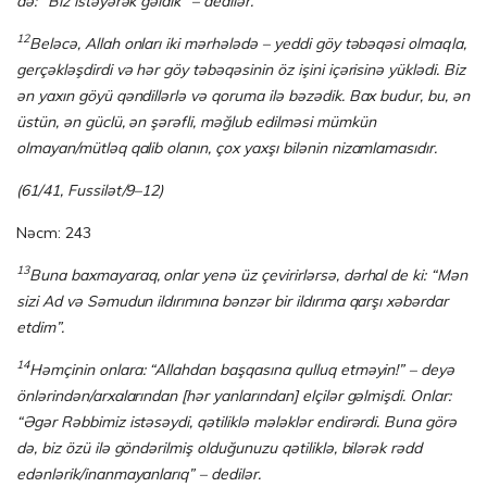
də: “Biz istəyərək gəldik” – dedilər.
12
Beləcə, Allah onları iki mərhələdə – yeddi göy təbəqəsi olmaqla,
gerçəkləşdirdi və hər göy təbəqəsinin öz işini içərisinə yüklədi. Biz
ən yaxın göyü qəndillərlə və qoruma ilə bəzədik. Bax budur, bu, ən
üstün, ən güclü, ən şərəfli, məğlub edilməsi mümkün
olmayan/mütləq qalib olanın, çox yaxşı bilənin nizamlamasıdır.
(61/41, Fussilət/9–12)
Nəcm: 243
13
Buna baxmayaraq, onlar yenə üz çevirirlərsə, dərhal de ki: “Mən
sizi Ad və Səmudun ildırımına bənzər bir ildırıma qarşı xəbərdar
etdim”.
14
Həmçinin onlara: “Allahdan başqasına qulluq etməyin!” – deyə
önlərindən/arxalarından [hər yanlarından] elçilər gəlmişdi. Onlar:
“Əgər Rəbbimiz istəsəydi, qətiliklə mə­lək­lər endirərdi. Buna görə
də, biz özü ilə göndərilmiş olduğunuzu qəti­liklə, bi­lə­rək rədd
edənlərik/inanmayan­la­rıq” – dedilər.