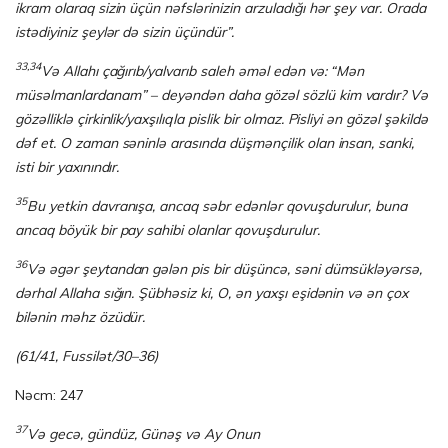
ikram olaraq sizin üçün nəfslərinizin arzuladığı hər şey var. Orada
istədiyiniz şeylər də sizin üçündür”.
33,34
Və Allahı çağırıb/yalvarıb saleh əməl edən və: “Mən
müsəlmanlardanam” – deyəndən daha gözəl sözlü kim vardır? Və
gözəlliklə çirkinlik/yaxşılıqla pislik bir olmaz. Pisliyi ən gözəl şəkildə
dəf et. O zaman səninlə arasında düşmənçilik olan insan, sanki,
isti bir yaxınındır.
35
Bu yetkin davranışa, ancaq səbr edənlər qovuşdurulur, buna
ancaq böyük bir pay sahibi olanlar qovuşdurulur.
36
Və əgər şeytandan gələn pis bir düşüncə, səni dümsükləyərsə,
dərhal Allaha sığın. Şübhəsiz ki, O, ən yaxşı eşidənin və ən çox
bilənin məhz özüdür.
(61/41, Fussilət/30–36)
Nəcm: 247
37
Və gecə, gündüz, Günəş və Ay Onun