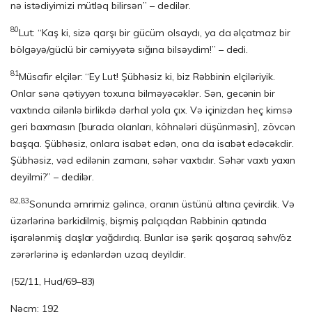
nə istədiyimizi mütləq bilirsən” – dedilər.
80
Lut: “Kaş ki, sizə qarşı bir gücüm olsaydı, ya da əlçatmaz bir
bölgəyə/güclü bir cəmiyyətə sığına bilsəydim!” – dedi.
81
Müsafir elçilər: “Ey Lut! Şübhəsiz ki, biz Rəbbinin elçiləriyik.
Onlar sənə qətiyyən toxuna bilməyəcəklər. Sən, gecənin bir
vaxtında ailənlə birlikdə dərhal yola çıx. Və içinizdən heç kimsə
geri baxmasın [burada olanları, köhnələri düşünməsin], zövcən
başqa. Şübhəsiz, onlara isabət edən, ona da isabət edəcəkdir.
Şübhəsiz, vəd edilənin zamanı, səhər vaxtıdır. Səhər vaxtı yaxın
deyilmi?” – dedilər.
82,83
Sonunda əmrimiz gəlincə, oranın üstünü altına çevirdik. Və
üzərlərinə bərkidilmiş, bişmiş palçıqdan Rəbbinin qatında
işarələnmiş daşlar yağdırdıq. Bunlar isə şərik qoşaraq səhv/öz
zərərlərinə iş edənlərdən uzaq deyildir.
(52/11, Hud/69–83)
Nəcm: 192