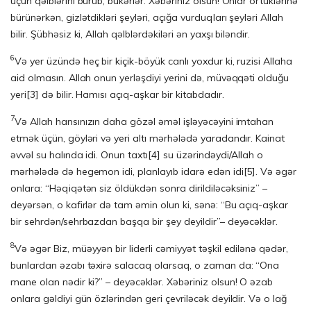
üçün qəlblərini bu­rub, bükərlər. Xəbəriniz olsun! Onlar örtüklərinə
bürünərkən, gizlətdikləri şeyləri, açı­ğa vurduqları şeyləri Allah
bilir. Şübhəsiz ki, Allah qəlblərdəkiləri ən yaxşı bi­lən­dir.
6
Və yer üzündə heç bir kiçik-böyük canlı yoxdur ki, ruzisi Allaha
aid olmasın. Allah onun yerləşdiyi yerini də, müvəqqəti olduğu
yeri
[3]
də bilir. Hamısı açıq-aşkar bir kitabdadır.
7
Və Allah hansınızın daha gözəl əməl işləyəcəyini imtahan
etmək üçün, göyləri və yeri altı mərhələdə yaradandır. Kainat
əvvəl su halında idi. Onun taxtı
[4]
su üzərindəydi/Allah o
mərhələdə də hegemon idi, planlayıb idarə edən idi
[5]
. Və əgər
onlara: “Həqiqətən siz öldükdən sonra dirildiləcəksiniz” –
deyərsən, o kafirlər də tam əmin olun ki, sənə: “Bu açıq-aşkar
bir sehrdən/sehrbazdan başqa bir şey deyildir”– deyəcəklər.
8
Və əgər Biz, müəyyən bir liderli cəmiyyət təşkil edilənə qədər,
bunlardan əzabı təxirə salacaq olarsaq, o zaman da: “Ona
mane olan nədir ki?” – deyəcəklər. Xəbəriniz olsun! O əzab
onlara gəldiyi gün özlərindən geri çevriləcək deyildir. Və o lağ