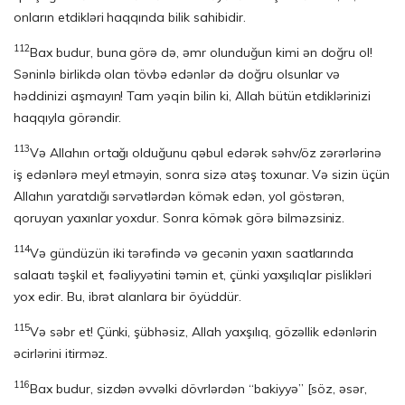
onların etdikləri haqqında bilik sahibidir.
112
Bax budur, buna görə də, əmr olunduğun kimi ən doğru ol!
Səninlə birlikdə olan töv­bə edənlər də doğru olsunlar və
həddinizi aşmayın! Tam yəqin bilin ki, Allah bütün etdiklərinizi
haqqıyla görəndir.
113
Və Allahın ortağı olduğunu qəbul edərək səhv/öz zərərlərinə
iş edənlərə meyl etməyin, sonra sizə atəş toxunar. Və sizin üçün
Allahın yaratdığı sərvətlərdən kömək edən, yol göstərən,
qoruyan yaxınlar yoxdur. Sonra kömək görə bilməzsiniz.
114
Və gündüzün iki tərəfində və gecənin yaxın saatlarında
salaatı təşkil et, fəaliyyətini təmin et, çünki yaxşılıqlar pislikləri
yox edir. Bu, ibrət alanlara bir öyüddür.
115
Və səbr et! Çünki, şübhəsiz, Allah yaxşılıq, gözəllik edənlərin
əcirlərini itirməz.
116
Bax budur, sizdən əvvəlki dövrlərdən “bakiyyə” [söz, əsər,