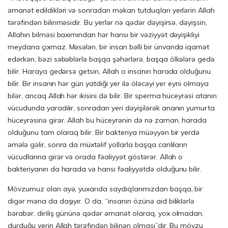
əmanət edildikləri və sonradan məkan tutduqları yerlərin Allah
tərəfindən bilinməsidir. Bu yerlər nə qədər dəyişirsə, dəyişsin,
Allahın bilməsi baxımından hər hansı bir vəziyyət dəyişikliyi
meydana çıxmaz. Məsələn, bir insan bəlli bir ünvanda iqamət
edərkən, bəzi səbəblərlə başqa şəhərlərə, başqa ölkələrə gedə
bilir. Haraya gedərsə getsin, Allah o insanın harada olduğunu
bilir. Bir insanın hər gün yatdığı yer ilə öləcəyi yer eyni olmaya
bilər, ancaq Allah hər ikisini də bilir. Bir sperma hüceyrəsi atanın
vücudunda yaradılır, sonradan yeri dəyişilərək ananın yumurta
hüceyrəsinə girər. Allah bu hüceyrənin də nə zaman, harada
olduğunu tam olaraq bilir. Bir bakteriya müəyyən bir yerdə
əmələ gəlir, sonra da müxtəlif yollarla başqa canlıların
vücudlarına girər və orada fəaliyyət göstərər. Allah o
bakteriyanın da harada və hansı fəaliyyətdə olduğunu bilir.
Mövzumuz olan ayə, yuxarıda saydıqlarımızdan başqa, bir
digər məna da daşıyır. O da, “insanın özünə aid biliklərlə
bərabər, diriliş gününə qədər əmanət olaraq, yox olmadan,
durduğu yerin Allah tərəfindən bilinən olması”dır. Bu mövzu