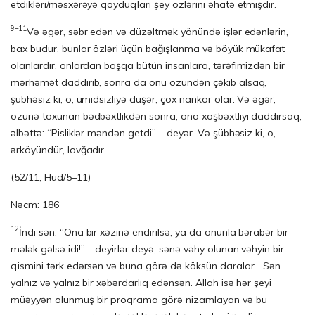
etdikləri/məsxərəyə qoyduqları şey özlərini əhatə etmişdir.
9–11
Və əgər, səbr edən və düzəltmək yönündə işlər edənlərin,
bax budur, bunlar özləri üçün bağışlanma və böyük mükafat
olanlardır, onlardan başqa bütün insanlara, tərəfimizdən bir
mərhəmət daddırıb, sonra da onu özündən çəkib alsaq,
şübhəsiz ki, o, ümidsizliyə düşər, çox nankor olar. Və əgər,
özünə toxunan bədbəxtlikdən sonra, ona xoşbəxtliyi daddırsaq,
əlbəttə: “Pisliklər məndən getdi” – deyər. Və şübhəsiz ki, o,
ərköyündür, lovğadır.
(52/11, Hud/5–11)
Nəcm: 186
12
İndi sən: “Ona bir xəzinə endirilsə, ya da onunla bərabər bir
mələk gəlsə idi!” – deyirlər deyə, sənə vəhy olunan vəhyin bir
qismini tərk edərsən və buna görə də köksün daralar… Sən
yalnız və yalnız bir xəbərdarlıq edənsən. Allah isə hər şeyi
müəyyən olunmuş bir proqrama görə nizamlayan və bu