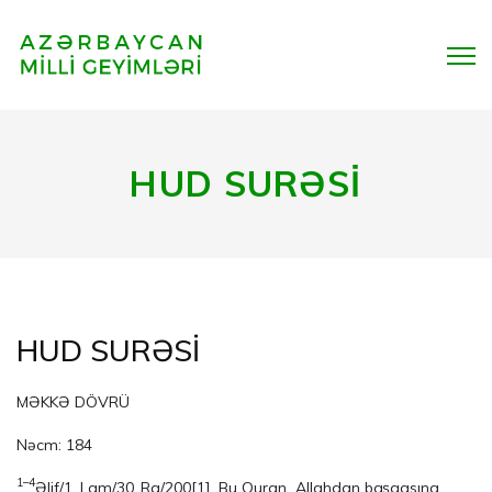
HUD SURƏSİ
HUD SURƏSİ
MƏKKƏ DÖVRÜ
Nəcm: 184
1–4
Əlif/1, Lam/30, Ra/200
[1]
. Bu Quran Allahdan başqasına