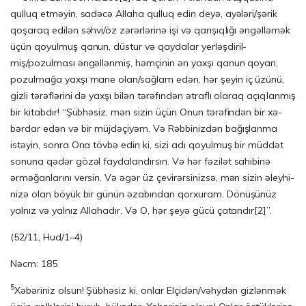
qulluq etməyin, sa­də­cə Allaha qulluq edin deyə, ayələri/şərik
qoşaraq edilən səhvi/öz zərərlərinə işi və qarışıqlığı əngəlləmək
üçün qoyulmuş qanun, düstur və qaydalar yerləş­diril­
miş/pozulması əngəllənmiş, həmçinin ən yaxşı qanun qoyan,
pozulmağa yaxşı mane olan/sağlam edən, hər şeyin iç üzünü,
gizli tərəflərini də yaxşı bilən tərəfındən ət­raf­lı olaraq açıqlanmış
bir kitabdır! “Şübhəsiz, mən sizin üçün Onun tərəfindən bir xə­
bər­dar edən və bir müjdəçiyəm. Və Rəbbinizdən bağışlanma
istəyin, sonra Ona töv­bə edin ki, sizi adı qoyulmuş bir müddət
sonuna qədər gözəl faydalandırsın. Və hər fəzilət sahibinə
ərməğanlarını versin. Və əgər üz çevirərsinizsə, mən sizin əley­hi­
ni­zə olan böyük bir günün əzabından qorxuram. Dönüşünüz
yalnız və yalnız Allahadır. Və O, hər şeyə gücü çatandır
[2]
”.
(52/11, Hud/1–4)
Nəcm: 185
5
Xəbəriniz olsun! Şübhəsiz ki, onlar Elçidən/vəhydən gizlənmək