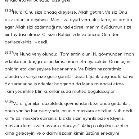
təhdid etdiyin bu əzabı bizə gətir!”
33,34
Nuh: “Onu sizə ancaq diləyərsə, Allah gətirər. Və siz Onu
aciz edənlər deyil­si­niz. Mən sizə öyüd vermək istəmiş olsam da,
əgər Allah sizi azdırmağı murad edir­sə, mənim öyüdümün sizə
bir faydası olmaz. O, sizin Rəbbinizdir və ancaq Ona dön­
dəriləcəksiniz” – dedi.
36,37
Və Nuha vəhy olundu: “Tam əmin olun ki, qövmündən iman
edənlərdən başqa, artıq kimsə iman etməyəcəkdir. Onun üçün
onların etdikləri şey­lərə kədərlən­mə. Və Bizim nəzarətimiz
altında və vəhyimizə görə gəmilər düzəlt. Şə­rik qoş­maqla səhv/
öz zərərlərinə iş edənlər haqqında da Mənə müraciət et­mə.
Tam yə­qinliklə bilin ki, onlar suda mütləq boğulacaqlar”.
38,39
Və o, gəmiləri düzəldirdi, qövmündən bəzi öndə gedənlər,
onun yanına hər gəldiyində, onunla məsxərə edirdilər. Nuh dedi
ki: “Bizə məsxərə edirsiniz, biz də sizin eyni ilə bizə etdiyiniz
məsxərə kimi sizə məsxərə edəcəyik”. Artıq o alçaldıcı əzabın
kimə gələcəyini və o daimi əzabın kimin üstünə enəcəyini