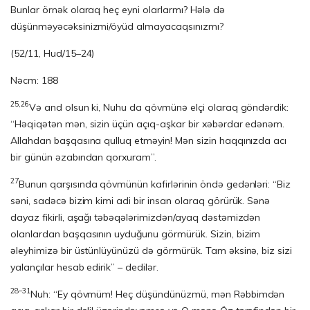
Bunlar örnək olaraq heç eyni olarlarmı? Hələ də
düşünməyəcəksinizmi/öyüd almayacaqsınızmı?
(52/11, Hud/15–24)
Nəcm: 188
25,26
Və and olsun ki, Nuhu da qövmünə elçi olaraq göndərdik:
“Həqiqətən mən, sizin üçün açıq-aşkar bir xəbərdar edənəm.
Allahdan başqasına qulluq etməyin! Mən sizin haqqınızda acı
bir günün əzabından qorxuram”.
27
Bunun qarşısında qövmünün kafirlərinin öndə gedənləri: “Biz
səni, sadəcə bizim kimi adi bir insan ola­­raq görürük. Sənə
dayaz fikirli, aşağı təbəqələrimizdən/ayaq dəstəmizdən
olanlardan baş­qa­sı­nın uyduğunu görmürük. Sizin, bizim
əleyhimizə bir üstünlüyünüzü də gör­mü­rük. Tam əksinə, biz sizi
yalançılar hesab edirik” – dedilər.
28–31
Nuh: “Ey qövmüm! Heç düşündünüzmü, mən Rəbbimdən