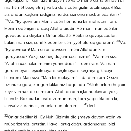
açıq-aşkar bir də­lil üzərindəyəmsə və O mənə Öz tərəfindən bir
mərhəmət bəxş etmiş və bu da sizdən giz­lin tutulmuşsa?! Biz,
siz ondan xoşlanmadığınız halda, sizi ona məcbur edərik­mi?”
29
Və: “Ey qövmüm! Mən sizdən hər hansı bir mal istəmirəm.
Mənim ödənişim ancaq Allaha aiddir. Və mən iman edənləri
qovacaq da deyiləm. Onlar əlbəttə, Rəbbinə qovuşacaqlar.
30
Lakin, mən sizi, cahillik edən bir cəmiyyət olaraq gö­rürəm”.
Və:
“Ey qövmüm! Mən onları qovsam, məni Allahdan kim
31
qoruyacaq? Yaxşı, siz heç düşün­məz­si­niz­mi?
Və mən sizə:
“Allahın xəzinələri mə­nim yanımdadır” – demirəm. Və mən
görün­mə­yə­ni, eşidilməyəni, seçilməyəni, keç­mi­şi, gələcəyi
bilmirəm. Mən sizə: “Mən bir mələyəm” – də demi­rəm. O sizin
özünüzə görə, xor gördükləriniz haqqında: “Allah onlara heç bir
xeyir verməz də demi­rəm. Allah onların içlərindəkini ən yaxşı
biləndir. Bax budur, əsil o zaman mən, tam yə­qinliklə bilin ki,
28
səhv/öz zərərinə iş edənlərdən olaram” –
dedi.
32
Onlar dedilər ki: “Ey Nuh! Bizimlə didişməyə davam etdin və
mübarizəmizi artırdın. Haydı, artıq doğrular­dan­sansa, bizi