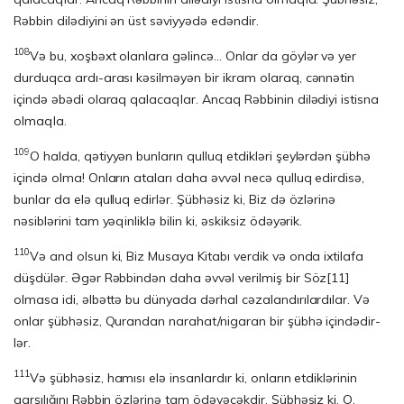
Rəbbin dilədiyini ən üst səviyyədə edəndir.
108
Və bu, xoşbəxt olanlara gəlincə… Onlar da göylər və yer
durduqca ardı-arası kəsilməyən bir ikram olaraq, cənnətin
içində əbədi olaraq qalacaqlar. Ancaq Rəbbinin dilədiyi istisna
olmaqla.
109
O halda, qətiyyən bunların qulluq etdikləri şeylərdən şübhə
içində olma! Onların ataları daha əvvəl necə qulluq edirdisə,
bunlar da elə qulluq edirlər. Şübhəsiz ki, Biz də özlərinə
nəsiblərini tam yəqinliklə bilin ki, əskiksiz ödəyərik.
110
Və and olsun ki, Biz Musaya Kitabı verdik və onda ixtilafa
düşdülər. Əgər Rəb­bin­dən daha əvvəl verilmiş bir Söz
[11]
olmasa idi, əlbəttə bu dünyada dərhal cə­za­landırılardılar. Və
onlar şübhəsiz, Qurandan narahat/nigaran bir şübhə içində­dir­
lər.
111
Və şübhəsiz, hamısı elə insanlardır ki, onların etdiklərinin
qarşılığını Rəbbin özlərinə tam ödəyəcəkdir. Şübhəsiz ki, O,