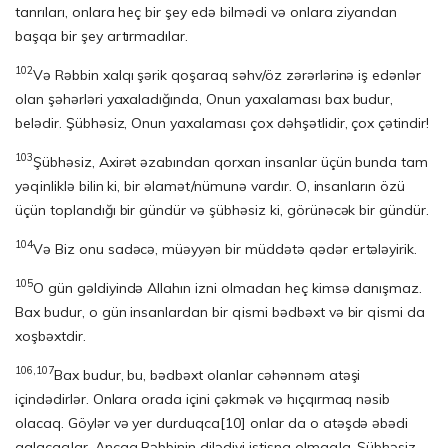
tanrıları, onlara heç bir şey edə bilmədi və onlara ziyandan
başqa bir şey artırmadılar.
102
Və Rəbbin xalqı şərik qoşaraq səhv/öz zərərlərinə iş edənlər
olan şə­hər­ləri yaxaladığında, Onun yaxalaması bax budur,
belədir. Şübhəsiz, Onun yaxa­la­ma­sı çox dəhşətlidir, çox çətindir!
103
Şübhəsiz, Axirət əzabından qorxan insanlar üçün bunda tam
yəqinliklə bilin ki, bir əlamət/nümunə vardır. O, insanların özü
üçün toplandığı bir gündür və şübhəsiz ki, görünəcək bir gündür.
104
Və Biz onu sadəcə, müəyyən bir müddətə qədər ertələyirik.
105
O gün gəldiyində Allahın izni olmadan heç kimsə danışmaz.
Bax budur, o gün insanlardan bir qismi bədbəxt və bir qismi da
xoşbəxtdir.
106,107
Bax budur, bu, bədbəxt olanlar cəhənnəm atəşi
içindədirlər. Onlara orada içini çəkmək və hıçqırmaq nəsib
olacaq. Göylər və yer durduqca
[10]
onlar da o atəşdə əbədi
qalacaqlar. Ancaq Rəbbinin dilədiyi istisna olmaqla. Şübhəsiz,