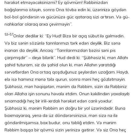
hərəkət etməyəcək­si­niz­mi? Ey qövmüm! Rəbbinizdən
bağışlanma istəyin, sonra Ona tövbə edin ki, üzə­rinizə göydən
bol-bol göndərsin və gücünüzə güc qataraq sizi artırsın. Və gü­
nah­karlar olaraq arxa çevirməyin”.
53–57
Onlar dedilər ki: “Ey Hud! Bizə bir açıq sübut ilə gəlmədin.
Və biz sənin sözünlə tanrılarımızı tərk edən deyilik. Biz sənə
inanan da deyilik. Ancaq: “Tanrılarımızdan bəzisi səni pis
çarpmışdır” – deyə bilərik”. Hud dedi ki: “Şübhəsiz ki, mən Allahı
şahid tuturam, siz də şahid olun ki, mən Allahın yaratdığı
sərvətlərdən Ona ortaq qoşduğunuz şeylərdən uzağam. Haydı,
elə isə hamınız mənə tələ qurun, sonra məni heç gözlətməyin.
Şübhəsiz, mən həqiqətən, mənim də Rəbbim, sizin də Rəbbiniz
olan Allaha işin sonunu həvalə etdim. Onun kəkilindən yaxalayıb
sınamadığı heç bir irili-xırdalı hərəkət edən canlı yoxdur.
Şübhəsiz ki, mənim Rəbbim ən doğru bir yol üzərindədir. Buna
baxmayaraq, yenə də üz döndərərsinizsə, mən sizə nə ilə
göndərilmişəmsə, bax budur, onu təbliğ etdim. Və mənim
Rəbbim başqa bir qövmü sizin yerinizə gətirər. Və siz Ona heç