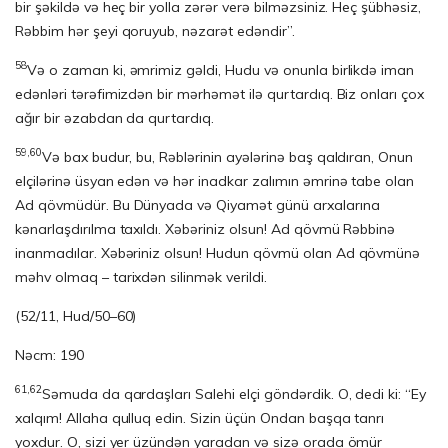
bir şəkildə və heç bir yolla zərər verə bilməzsiniz. Heç şübhəsiz,
Rəbbim hər şeyi qoruyub, nəzarət edəndir”.
58
Və o zaman ki, əmrimiz gəldi, Hudu və onunla birlikdə iman
edənləri tərəfimizdən bir mərhəmət ilə qurtardıq. Biz onları çox
ağır bir əzabdan da qurtardıq.
59,60
Və bax budur, bu, Rəblərinin ayələrinə baş qaldıran, Onun
elçilərinə üsyan edən və hər inadkar zalımın əmrinə tabe olan
Ad qövmüdür. Bu Dünyada və Qiyamət günü arxalarına
kənarlaşdırılma taxıldı. Xəbəriniz olsun! Ad qövmü Rəbbinə
inanmadılar. Xəbəriniz olsun! Hudun qövmü olan Ad qövmünə
məhv olmaq – tarixdən silinmək verildi.
(52/11, Hud/50–60)
Nəcm: 190
61,62
Səmuda da qardaşları Salehi elçi göndərdik. O, dedi ki: “Ey
xalqım! Allaha qul­luq edin. Sizin üçün Ondan başqa tanrı
yoxdur. O, sizi yer üzündən yaradan və sizə orada ömür