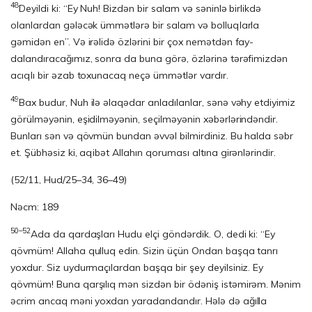
48
Deyildi ki: “Ey Nuh! Bizdən bir salam və səninlə birlikdə
olanlardan gələcək üm­mətlərə bir salam və bolluqlarla
gəmidən en”. Və irəlidə özlərini bir çox nemətdən fay­
dalandıracağımız, sonra da buna görə, özlərinə tərəfimizdən
acıqlı bir əzab to­xunacaq neçə ümmətlər vardır.
49
Bax budur, Nuh ilə əlaqədar anladılanlar, sənə vəhy etdiyimiz
görülməyənin, eşi­dil­məyənin, seçilməyənin xəbərlərindəndir.
Bunları sən və qövmün bundan əv­vəl bilmirdiniz. Bu halda səbr
et. Şübhəsiz ki, aqibət Allahın qoruması altına gir­ənlərindir.
(52/11, Hud/25–34, 36–49)
Nəcm: 189
50–52
Ada da qardaşları Hudu elçi göndərdik. O, dedi ki: “Ey
qövmüm! Allaha qul­luq edin. Sizin üçün Ondan başqa tanrı
yoxdur. Siz uydurmaçılardan başqa bir şey de­yilsiniz. Ey
qövmüm! Buna qarşılıq mən sizdən bir ödəniş istəmirəm. Mənim
əc­rim ancaq məni yoxdan yaradandandır. Hələ də ağılla