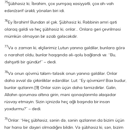
75
Şübhəsiz ki, İbrahim, çox yumşaq xasiyyətli, çox ah-vah
edən/zərif ürəkli, yönələn biri idi.
76
Ey İbrahim! Bundan əl çək. Şübhəsiz ki, Rəbbinin əmri qəti
olaraq gəldi və heç şübhəsiz ki, onlar… Onlara geri çevrilməsi
mümkün olmayan bir əzab gələcəkdir.
77
Və o zaman ki, elçilərimiz Lutun yanına gəldilər, bunlara görə
o narahat oldu, bunlar haqqında əli-qolu bağlandı və: “Bu,
dəhşətli bir gündür!” – dedi.
78
Və onun qövmü tələm-tələsik onun yanına gəldilər. Onlar
daha əvvəl də çirkinliklər edərdilər. Lut: “Ey qövmüm! Bax budur,
bunlar qızlarım.
[9]
Onlar sizin üçün daha təmizdirlər. Gəlin,
Allahın qoruması altına girin, məni qonaqlarımla əlaqədar
rüsvay etməyin. Sizin içinizdə heç ağlı başında bir insan
yoxdurmu?” – dedi.
79
Onlar: “Heç şübhəsiz, sənin də, sənin qızlarının da bizim üçün
hər hansı bir dəyəri olmadığını bildin. Və şübhəsiz ki, sən, bizim