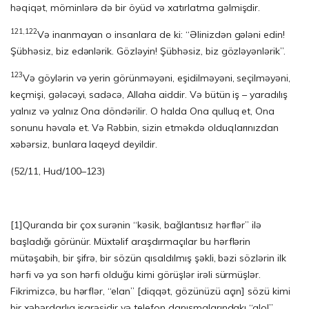
həqiqət, möminlərə də bir öyüd və xatırlatma gəlmişdir.
121,122
Və inanmayan o insanlara de ki: “Əlinizdən gələni edin!
Şübhə­siz, biz edənlərik. Gözləyin! Şübhəsiz, biz gözləyənlərik”.
123
Və göylərin və yerin görünməyəni, eşidilməyəni, seçilməyəni,
keçmişi, gələcəyi, sa­dəcə, Allaha aiddir. Və bütün iş – yaradılış
yalnız və yalnız Ona döndərilir. O halda Ona qul­luq et, Ona
sonunu həvalə et. Və Rəbbin, sizin etməkdə olduqlarınızdan
xəbərsiz, bun­lara laqeyd deyildir.
(52/11, Hud/100–123)
[1]
Quranda bir çox surənin “kəsik, bağlantısız hərflər” ilə
başladığı görünür. Müxtəlif araşdırmaçılar bu hərflərin
mütəşabih, bir şifrə, bir sözün qısaldılmış şəkli, bəzi sözlərin ilk
hərfi və ya son hərfi olduğu kimi görüşlər irəli sürmüşlər.
Fikrimizcə, bu hərflər, “elan” [diqqət, gözünüzü açın] sözü kimi
bir xəbərdarlıq işarəsidir və telefon danışmalarındakı “alo!”