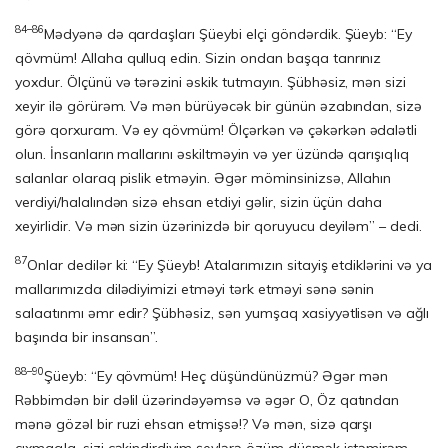
84–86
Mədyənə də qardaşları Şüeybi elçi göndərdik. Şüeyb: “Ey
qövmüm! Allaha qulluq edin. Sizin ondan başqa tanrınız
yoxdur. Ölçünü və tərəzini əskik tutmayın. Şübhəsiz, mən sizi
xeyir ilə görürəm. Və mən bürüyəcək bir günün əzabından, sizə
görə qorxuram. Və ey qövmüm! Ölçərkən və çəkərkən ədalətli
olun. İnsanların mallarını əskiltməyin və yer üzündə qarışıqlıq
salanlar olaraq pislik etməyin. Əgər möminsinizsə, Allahın
verdiyi/halalındən sizə ehsan etdiyi gəlir, sizin üçün daha
xeyirlidir. Və mən sizin üzərinizdə bir qoruyucu deyiləm” – dedi.
87
Onlar dedilər ki: “Ey Şüeyb! Atalarımızın sitayiş etdiklərini və ya
mallarımızda dilədiyimizi etməyi tərk etməyi sənə sənin
salaatınmı əmr edir? Şübhəsiz, sən yumşaq xasiyyətlisən və ağlı
başında bir insansan”.
88–90
Şüeyb: “Ey qövmüm! Heç düşündünüzmü? Əgər mən
Rəbbimdən bir dəlil üzə­rindəyəmsə və əgər O, Öz qatından
mənə gözəl bir ruzi ehsan etmişsə!? Və mən, sizə qarşı