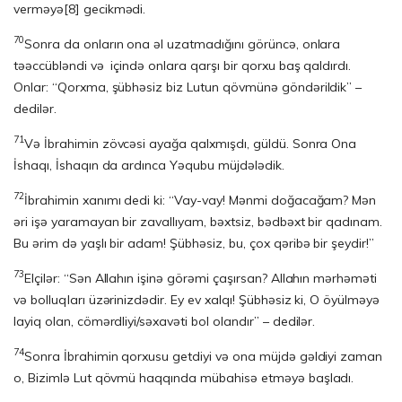
verməyə
[8]
gecikmədi.
70
Sonra da onların ona əl uzatmadığını görüncə, onlara
təəccübləndi və içində onlara qarşı bir qorxu baş qaldırdı.
Onlar: “Qorxma, şübhəsiz biz Lutun qövmünə göndərildik” –
dedilər.
71
Və İbrahimin zövcəsi ayağa qalxmışdı, güldü. Sonra Ona
İshaqı, İshaqın da ardınca Yəqubu müjdələdik.
72
İbrahimin xanımı dedi ki: “Vay-vay! Mənmi doğacağam? Mən
əri işə yaramayan bir zavallıyam, bəxtsiz, bədbəxt bir qadınam.
Bu ərim də yaşlı bir adam! Şübhəsiz, bu, çox qəribə bir şeydir!”
73
Elçilər: “Sən Allahın işinə görəmi çaşırsan? Allahın mərhəməti
və bolluqları üzərinizdədir. Ey ev xalqı! Şübhəsiz ki, O öyülməyə
layiq olan, cömərdliyi/səxa­vəti bol olandır” – dedilər.
74
Sonra İbrahimin qorxusu getdiyi və ona müjdə gəldiyi zaman
o, Bizimlə Lut qövmü haqqında mübahisə etməyə başladı.