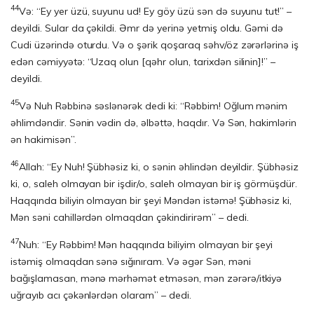
44
Və: “Ey yer üzü, suyunu ud! Ey göy üzü sən də suyunu tut!” –
deyildi. Sular da çəkildi. Əmr də yerinə yetmiş oldu. Gəmi də
Cudi üzərində oturdu. Və o şərik qoşaraq səhv/öz zərərlərinə iş
edən cəmiyyətə: “Uzaq olun [qəhr olun, tarixdən silinin]!” –
deyildi.
45
Və Nuh Rəbbinə səslənərək dedi ki: “Rəbbim! Oğlum mənim
əhlimdəndir. Sənin vədin də, əlbəttə, haqdır. Və Sən, hakimlərin
ən hakimisən”.
46
Allah: “Ey Nuh! Şübhəsiz ki, o sənin əhlindən deyildir. Şübhəsiz
ki, o, saleh olmayan bir işdir/o, saleh olmayan bir iş görmüşdür.
Haqqında biliyin olmayan bir şeyi Məndən istəmə! Şübhəsiz ki,
Mən səni cahillərdən olmaqdan çəkindirirəm” – dedi.
47
Nuh: “Ey Rəbbim! Mən haqqında biliyim olmayan bir şeyi
istəmiş olmaqdan sənə sığınıram. Və əgər Sən, məni
bağışlamasan, mənə mərhəmət etməsən, mən zərərə/itkiyə
uğrayıb acı çəkənlərdən olaram” – dedi.