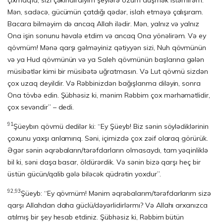
çıxmaqla, sizi çəkindirdiyim şeylərə özüm düşmək istəmirəm.
Mən, sadəcə, gü­cümün çatdığı qədər, islah etməyə çalışıram.
Bacara bilməyim də ancaq Allah ilədir. Mən, yalnız və yalnız
Ona işin sonunu həvalə etdim və ancaq Ona yönəlirəm. Və ey
qövmüm! Mənə qarşı gəlməyiniz qətiyyən sizi, Nuh qövmünün
və ya Hud qövmünün və ya Saleh qövmünün başlarına gələn
müsibətlər kimi bir mü­sibətə uğratmasın. Və Lut qövmü sizdən
çox uzaq deyildir. Və Rəbbinizdən ba­ğış­lanma diləyin, sonra
Ona tövbə edin. Şübhəsiz ki, mənim Rəbbim çox mər­həmətlidir,
çox sevəndir” – dedi.
91
Şüeybın qövmü dedilər ki: “Ey Şüeyb! Biz sənin söylədiklərinin
çoxunu yax­şı anlamırıq. Səni, içimizdə çox zəif olaraq görürük.
Əgər sənin əqrəbaların/tərəfdarların olmasaydı, tam yəqinliklə
bil ki, səni daşa basar, öldürərdik. Və sənin bizə qarşı heç bir
üstün gücün/qalib gələ biləcək qüdrətin yoxdur”.
92,93
Şüeyb: “Ey qövmüm! Mənim əqrəbalarım/tərəfdarlarım sizə
qarşı Allahdan daha güclü/dəyərlidirlərmı? Və Allahı arxanızca
atılmış bir şey hesab etdiniz. Şübhəsiz ki, Rəbbim bütün