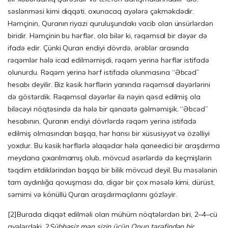
səslənməsi kimi diqqəti, oxunacaq ayələrə çəkməkdədir.
Həmçinin, Quranın riyazi quruluşundakı vacib olan ünsürlərdən
biridir. Həmçinin bu hərflər, ola bilər ki, rəqəmsal bir dəyər də
ifadə edir. Çünki Quran endiyi dövrdə, ərəblər arasında
rəqəmlər hələ icad edilməmişdi, rəqəm yerinə hərflər istifadə
olunurdu. Rəqəm yerinə hərf istifadə olunmasına “Əbcəd”
hesabı deyilir. Biz kəsik hərflərin yanında rəqəmsal dəyərlərini
də göstərdik. Rəqəmsal dəyərlər ilə nəyin qəsd edilmiş ola
biləcəyi nöqtəsində də hələ bir qənaətə gəlməmişik. “Əbcəd”
hesabının, Quranın endiyi dövrlərdə rəqəm yerinə istifadə
edilmiş olmasından başqa, hər hansı bir xüsusiyyət və özəlliyi
yoxdur. Bu kəsik hərflərlə əlaqədar hələ qaneedici bir araşdırma
meydana çıxarılmamış olub, mövcud əsərlərdə də keçmişlərin
təqdim etdiklərindən başqa bir bilik mövcud deyil. Bu məsələnin
tam aydınlığa qovuşması da, digər bir çox məsələ kimi, dürüst,
səmimi və könüllü Quran araşdırmaçılarını gözləyir.
[2]
Burada diqqət edilməli olan mühüm nöqtələrdən biri, 2–4–cü
ayələrdəki, 2
Şübhəsiz mən sizin üçün Onun tərəfindən bir