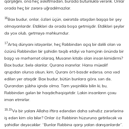
qarşılığını, ona heç əskiltmədən, burada bütünlüklə verərik. Onlar
orada heç bir zərərə uğradıl­maz­lar.
16
Bax budur, onlar, özləri üçün, axirətdə atəşdən başqa bir şey
olmayanlardır. Et­dik­ləri də orada boşa getmişdir. Etdikləri şeylər
də yox olub, getməyə məhkum­dur.
17
Artıq dünyanı istəyənlər, heç Rəbbindən açıq bir dəlili olan və
özünü Rəbbindən bir şahidin təqib etdiyi və həmçinin önündə bir
başçı və mərhəmət olaraq, Musanın kitabı olan insan kimidirmi?
Bax budur, belə olanlar, Qurana inanırlar. Hansı müxalif
qrupdan olursa olsun, kim, Quranı ört-basdır edərsə, ona vəd
edilən yer atəşdir. Bax budur, bütün bunlara görə, sən də,
Qurandan şübhə içində olma. Tam yəqinliklə bilin ki, bu,
Rəbbindən gələn bir haqdır/həqiqətdir. Lakin insanların çoxu
iman etmirlər.
18,19
Və bir yalanı Allaha iftira edəndən daha səhv/öz zərərlərinə
iş edən kim ola bi­lər? Onlar öz Rəbbinin hüzuruna gətiriləcək və
şahidlər deyəcəklər: “Bunlar Rəbbinə qarşı yalan danışanlardır”.