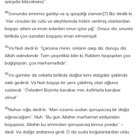
qarşıda biləcək­siniz”.
40
Sonunda əmrimiz gəldiyi və iş qızışdığı zaman
[7]
Biz dedik ki:
“Hər cinsdən bir cütü və əleyhlərində hökm verilmiş olanlardan
başqa, ailəni və iman edənləri onun içinə yığ”. Onsuz da, onunla
birlikdə çox azından başqası iman etməmişdi.
41
Və Nuh dedi ki: “İçərisinə minin, onların axışı da, duruşu da
Allah adındandır. Tam yəqinliklə bilin ki, Rəbbim həqiqətən çox
bağışlayan, çox mərhəmətlidir”.
42
Və gəmilər də onlarla birlikdə dağlar kimi dalgalar şəklində
axıb gedirdi. Və Nuh başqa bir yerə çəkilmiş olan oğluna
səsləndi: “Övladım! Bizimlə bərabər min, kafirlərlə bərabər
olma!”
43
Nuhun oğlu dedi ki: “Mən özümü sudan qoruyacaq bir dağa
sığınacağam”. Nuh: “Bu gün Allahın mərhəmət etdiyindən
başqasını, Allahın bu əmrindən qoruya­caq kimsə yoxdur” –
dedi. Və dalğa aralarına girdi. O da suda boğulanlardan oldu.