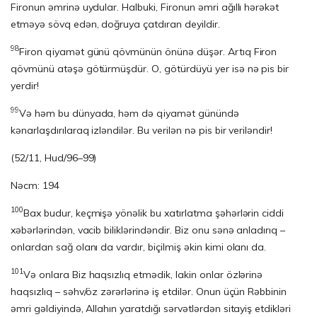
Fironun əmrinə uydular. Halbuki, Fironun əmri ağıllı hərəkət
etməyə sövq edən, doğruya çatdıran deyildir.
98
Firon qiyamət günü qövmünün önünə düşər. Artıq Firon
qövmünü atə­şə götürmüşdür. O, götürdüyü yer isə nə pis bir
yerdir!
99
Və həm bu dünyada, həm də qiyamət günündə
kənarlaşdırılaraq izləndilər. Bu verilən nə pis bir veriləndir!
(52/11, Hud/96–99)
Nəcm: 194
100
Bax budur, keçmişə yönəlik bu xatırlatma şəhərlərin ciddi
xəbərlərindən, vacib biliklərindəndir. Biz onu sənə anladırıq –
onlardan sağ olanı da vardır, biçilmiş əkin kimi olanı da.
101
Və onlara Biz haqsızlıq etmədik, lakin onlar özlərinə
haqsızlıq – səhv/öz zərərlərinə iş etdilər. Onun üçün Rəbbinin
əmri gəldiyində, Allahın yaratdığı sərvət­lər­dən sitayiş etdikləri