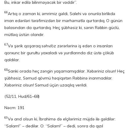
Bu, inkar edilə bilinməyəcək bir vəddir”.
66
Artıq o zaman ki, əmrimiz gəldi, Salehi və onunla birlikdə
iman edənləri tərəfimizdən bir mərhəmətlə qurtardıq. O günün
bəlasından da qurtardıq. Heç şübhəsiz ki, sənin Rəbbin güclü,
mütləq üstün olandır.
67
Və şərik qoşaraq səhv/öz zərərlərinə iş edən o insanları
qorxunc bir gurultu yaxaladı və yurdlarında diz üstə çöküb
qaldılar.
68
Sanki orada heç zəngin yaşamamışdılar. Xəbəriniz olsun! Heç
şübhəsiz, Səmud qövmü həqiqətən Rəbbinə inanmadılar.
Xəbəriniz olsun! Səmud üçün uzaqlıq verildi.
(52/11, Hud/61–68)
Nəcm: 191
69
Və and olsun ki, İbrahimə də elçilərimiz müjdə ilə gəldilər:
“Salam!” – dedilər. O: “Salam!” – dedi, sonra da qızıl