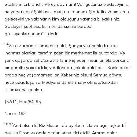
etdiklərinizi biləndir. Və ey qövmüm! Var gücünüzlə edəcəyiniz
nə varsa edin! Şübhəsiz, mən də edənəm. Şiddətli əzabın kimə
gələcəyini və yalançının kim olduğunu yaxında biləcəksiniz.
Gözləyin, şübhəsiz ki, mən də sizinlə bərabər
gözləyənlərdənəm” – dedi.
94
Və o zaman ki, əmrimiz gəldi, Şüeybi və onunla birlikdə
inanmış olanları, tərəfimizdən bir mərhəmət ilə qurtardıq. Və
şərik qoşaraq səhv/öz zərərlərinə iş edən insanları elə qorxunc
95
bir gurultu yaxaladı ki, yurdlarında çöküb qaldılar.
Sanki onlar
orada heç yaşamamışdılar. Xəbəriniz olsun! Səmud qövmü
necə uzaqlaşdısa, Mədyənə də elə məhv olmaq/tarixdən
silinmək nəsib oldu.
(52/11, Hud/84–95)
Nəcm: 193
96,97
And olsun ki, Biz Musanı da ayələrimizlə və açıq-aşkar bir
dəlil ilə Firon və öndə gedənlərinə elçi etdik. Amma onlar