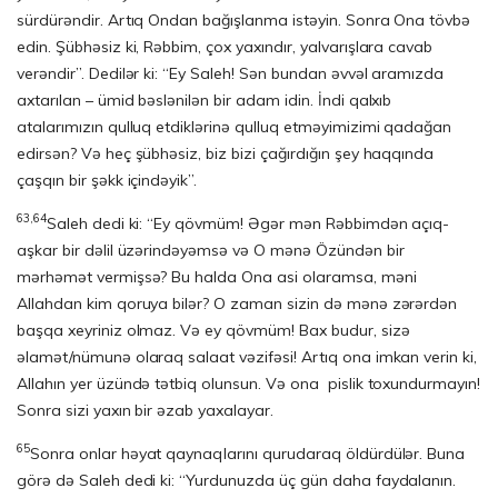
sürdürəndir. Artıq Ondan bağışlanma istəyin. Sonra Ona tövbə
edin. Şübhəsiz ki, Rəbbim, çox yaxındır, yalvarışlara cavab
verəndir”. Dedilər ki: “Ey Saleh! Sən bundan əvvəl aramızda
axtarılan – ümid bəslənilən bir adam idin. İndi qal­xıb
atalarımızın qulluq etdiklərinə qulluq etməyimizimi qadağan
edirsən? Və heç şübhəsiz, biz bizi çağırdığın şey haqqında
çaşqın bir şəkk içindəyik”.
63,64
Saleh dedi ki: “Ey qövmüm! Əgər mən Rəbbimdən açıq-
aşkar bir dəlil üzərindəyəmsə və O mənə Özündən bir
mərhəmət vermişsə? Bu halda Ona asi olaramsa, məni
Allahdan kim qoruya bilər? O zaman sizin də mənə zərərdən
başqa xeyriniz olmaz. Və ey qövmüm! Bax budur, sizə
əlamət/nümunə olaraq salaat vəzifəsi! Artıq ona imkan verin ki,
Allahın yer üzündə tətbiq olunsun. Və ona pislik toxundurmayın!
Sonra sizi yaxın bir əzab yaxalayar.
65
Sonra onlar həyat qaynaqlarını qurudaraq öldürdülər. Buna
görə də Saleh de­di ki: “Yurdunuzda üç gün daha faydalanın.