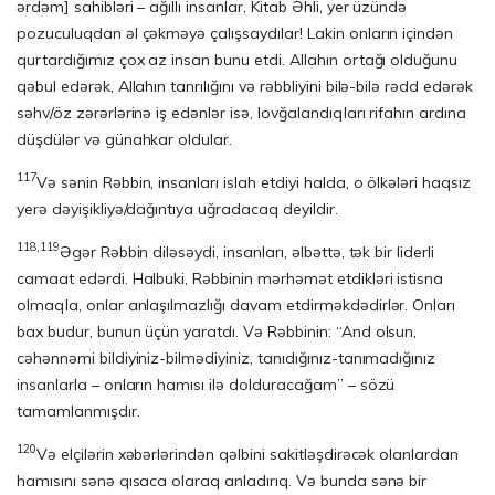
ərdəm] sahibləri – ağıl­lı insanlar, Kitab Əhli, yer üzündə
pozuculuqdan əl çəkməyə çalışsaydılar! Lakin onların içindən
qurtardığımız çox az insan bunu etdi. Allahın ortağı olduğu­nu
qəbul edərək, Allahın tanrılığını və rəbbliyini bilə-bilə rədd edərək
səhv/öz zərərlərinə iş edənlər isə, lovğalandıqları rifahın ardına
düşdülər və günahkar ol­du­lar.
117
Və sənin Rəbbin, insanları islah etdiyi halda, o ölkələri haqsız
yerə dəyişik­li­yə/dağıntıya uğradacaq deyildir.
118,119
Əgər Rəbbin diləsəydi, insanları, əlbəttə, tək bir liderli
camaat edərdi. Hal­buki, Rəbbinin mərhəmət etdikləri istisna
olmaqla, onlar anlaşılmazlığı davam etdirmək­dədir­lər. Onları
bax budur, bunun üçün yaratdı. Və Rəbbinin: “And ol­sun,
cəhənnə­mi bildiyiniz-bilmədiyiniz, tanıdığınız-tanımadığınız
insanlarla – on­la­rın hamısı ilə dolduracağam” – sözü
tamamlanmışdır.
120
Və elçilərin xəbərlərindən qəlbini sakitləşdirəcək olanlardan
hamısını sənə qısaca olaraq anladırıq. Və bunda sənə bir