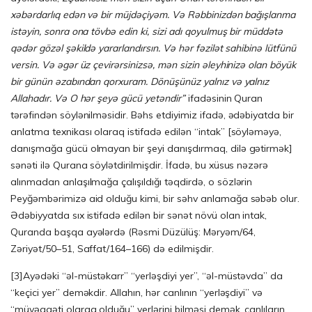
xəbərdarlıq edən və bir müjdəçiyəm. Və Rəbbinizdən bağışlanma
istəyin, sonra ona tövbə edin ki, sizi adı qoyulmuş bir müddətə
qədər gözəl şəkildə yararlandırsın. Və hər fəzilət sahibinə lütfünü
versin. Və əgər üz çevirərsinizsə, mən sizin əleyhinizə olan böyük
bir günün əzabından qorxuram. Dönüşünüz yalnız və yalnız
Allahadır. Və O hər şeyə gücü yetəndir”
ifadəsinin Quran
tərəfindən söylənilməsidir. Bəhs etdiyimiz ifadə, ədəbiyatda bir
anlatma texnikası olaraq istifadə edilən “intak” [söyləməyə,
danışmağa gücü olmayan bir şeyi danışdırmaq, dilə gətirmək]
sənəti ilə Qurana söylətdirilmişdir. İfadə, bu xüsus nəzərə
alınmadan anlaşılmağa çalışıldığı təqdirdə, o sözlərin
Peyğəmbərimizə aid olduğu kimi, bir səhv anlamağa səbəb olur.
Ədəbiyyatda sıx istifadə edilən bir sənət növü olan intak,
Quranda başqa ayələrdə (Rəsmi Düzülüş: Məryəm/64,
Zəriyət/50–51, Saffat/164–166) də edilmişdir.
[3]
Ayədəki “əl-müstəkarr” “yerləşdiyi yer”, “əl-müstəvda” da
“keçici yer” deməkdir. Allahın, hər canlının “yerləşdiyi” və
“müvəqqəti olaraq olduğu” yerlərini bilməsi demək, canlıların