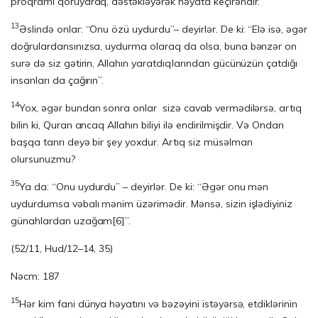
proqramı qoruyaraq, dəstəklə­yərək həyata keçirəndir.
13
Əslində onlar: “Onu özü uydurdu”– deyirlər. De ki: “Elə isə, əgər
doğrulardansınızsa, uydurma olaraq da olsa, buna bənzər on
surə də siz gətirin, Allahın yaratdıqlarından gücünüzün çatdığı
insanları da çağırın”.
14
Yox, əgər bundan sonra onlar sizə cavab vermədilərsə, artıq
bilin ki, Quran ancaq Allahın biliyi ilə endirilmişdir. Və Ondan
başqa tanrı deyə bir şey yoxdur. Artıq siz müsəlman
olursunuzmu?
35
Ya da: “Onu uydurdu” – deyirlər. De ki: “Əgər onu mən
uydurdumsa vəbalı mənim üzərimədir. Mənsə, sizin işlədiyiniz
günahlardan uzağam
[6]
”.
(52/11, Hud/12–14, 35)
Nəcm: 187
15
Hər kim fani dünya həyatını və bəzəyini istəyərsə, etdiklərinin