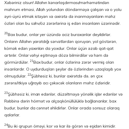
Xəbəriniz olsun! Allahın kənarlaşdırması/mər­həmətindən
məhrum etməsi, Allah yolundan döndərməyə çalışan və o yolu
əyri-üyrü etmək istəyən və axirətə də inanmayanların məhz
özləri olan bu səhv/öz zərərlərinə iş edən insanların üzərinədir.
20
Bax budur, onlar yer üzündə aciz buraxanlar deyildirlər.
Onların Allahın yaratdığı sərvətlərdən qo­ru­yan, yol göstərən,
kömək edən yaxınları da yoxdur. Onlar üçün əzab qat-qat
artırılır. Onlar vəhyi eşit­mə­yə dözə bilmirdilər və həm də
21
görmürdülər.
Bax budur, onlar özlərinə zərər vermiş olan
insanlardır. O uydurduqları şeylər də özlərindən uzaqlaşıb yox
22
olmuşdular.
Şübhəsiz ki, bunlar axirətdə də, ən çox
zərərə/itkiyə uğrayıb acı çəkəcək olanların məhz özləridir.
23
Şübhəsiz ki, iman edənlər, düzəltməyə yönəlik işlər edənlər və
Rəbbinə dərin hörmət və alçaqkö­nül­lü­lüklə bağlananlar, bax
budur, bunlar da cənnət əhlidirlər. Onlar orada sonsuz olaraq
qalarlar.
24
Bu iki qrupun örnəyi, kor və kar ilə görən və eşidən kimidir.