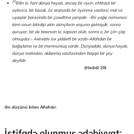
20
Bilin ki, fani dünya həyatı, ancaq bir oyun, ehtiraslı bir
əyləncə, bir bəzək, öz aranızda bir öyünmə vasitəsi, mal və
uşaqlar barəsində bir çoxaltma yarışıdır. –Bir yağış nümunəsi
kimi–onun bitirdiyi əkin əkinçilərin xoşuna gəlmişdir, sonra
quruyar, bir də baxırsan ki, sapsarı olub, sonra o, bir çör–çöp
olmuşdur.– Axirətdə isə şiddətli bir əzab–Allahdan bir
bağışlama və bir məmnunluq vardır. Dünyadakı, dünya həyatı,
dünya malından, aldanma vasitəsindən başqa bir şey
deyildir.
(Hədid/ 20)
Ən düzünü bilən Allahdır.
İstifadə olunmuş ədəbiyyat: