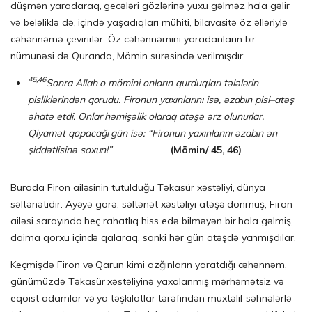
düşmən yaradaraq, gecələri gözlərinə yuxu gəlməz hala gəlir
və beləliklə də, içində yaşadıqları mühiti, bilavasitə öz əlləriylə
cəhənnəmə çevirirlər. Öz cəhənnəmini yaradanların bir
nümunəsi də Quranda, Mömin surəsində verilmışdır:
45,46
Sonra Allah o mömini onların qurduqları tələlərin
pisliklərindən qorudu. Fironun yaxınlarını isə, əzabın pisi–atəş
əhatə etdi. Onlar həmişəlik olaraq atəşə ərz olunurlar.
Qiyamət qopacağı gün isə: “Fironun yaxınlarını əzabın ən
şiddətlisinə soxun!”
(M
ö
min/ 45, 46)
Burada Firon ailəsinin tutulduğu Təkasür xəstəliyi, dünya
səltənətidir. Ayəyə görə, səltənət xəstəliyi atəşə dönmüş, Firon
ailəsi sarayında heç rahatlıq hiss edə bilməyən bir hala gəlmiş,
daima qorxu içində qalaraq, sanki hər gün atəşdə yanmışdılar.
Keçmişdə Firon və Qarun kimi azğınların yaratdığı cəhənnəm,
günümüzdə Təkasür xəstəliyinə yaxalanmış mərhəmətsiz və
eqoist adamlar və ya təşkilatlar tərəfindən müxtəlif səhnələrlə