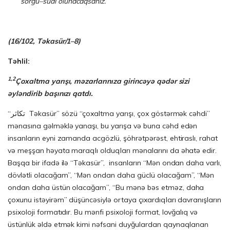
sorğu–sual olunacaqsanız.
(16/102, Təkasür/1–8)
Təhlil:
1,2
Çoxaltma yarışı, məzarlarınıza girincəyə qədər sizi
əyləndirib başınızı qatdı.
“تكاثر Təkasür” sözü “çoxaltma yarışı, çox göstərmək cəhdi”
mənasına gəlməklə yanaşı, bu yarışa və buna cəhd edən
insanların eyni zamanda acgözlü, şöhrətpərəst, ehtiraslı, rahat
və meşşan həyata maraqlı olduqları mənalarını da əhatə edir.
Başqa bir ifadə ilə “Təkasür”, insanların “Mən ondan daha varlı,
dövlətli olacağam”, “Mən ondan daha güclü olacağam”, “Mən
ondan daha üstün olacağam”, “Bu mənə bəs etməz, daha
çoxunu istəyirəm” düşüncəsiylə ortaya çıxardıqları davranışların
psixoloji formatıdır. Bu mənfi psixoloji format, lovğalıq və
üstünlük əldə etmək kimi nəfsani duyğulardan qaynaqlanan