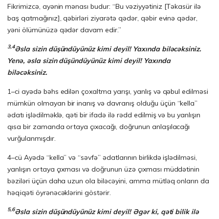
Fikrimizcə, ayənin mənası budur: “Bu vəziyyətiniz [Təkasür ilə
baş qatmağınız], qəbirləri ziyarətə qədər, qəbir evinə qədər,
yəni ölümünüzə qədər davam edir.”
3,4
Əsla sizin düşündüyünüz kimi deyil! Yaxında biləcəksiniz.
Yenə, əsla sizin düşündüyünüz kimi deyil! Yaxında
biləcəksiniz.
1–ci ayədə bəhs edilən çoxaltma yarışı, yanlış və qəbul edilməsi
mümkün olmayan bir inanış və davranış olduğu üçün “kella”
ədatı işlədilməklə, qəti bir ifadə ilə rədd edilmiş və bu yanlışın
qısa bir zamanda ortaya çıxacağı, doğrunun anlaşılacağı
vurğulanmışdır.
4–cü Ayədə “kella” və “səvfə” ədatlarının birlikdə işlədilməsi,
yanlışın ortaya çıxması və doğrunun üzə çıxması müddətinin
bəziləri üçün daha uzun ola biləcəyini, amma mütləq onların da
həqiqəti öyrənəcəklərini göstərir.
5,6
Əsla sizin düşündüyünüz kimi deyil! Əgər ki, qəti bilik ilə