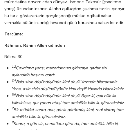
müraciətinə davam edən dünyəvi ismarıc, Təkasür [çoxaltma
yarışı] üzündən insanın Allaha qulluqdan çəkinmə tərzini qınayır,
bu tərzi göstərənlərin qarşılaşacağı mütləq aqibəti xəbər
verməklə bütün insanlığı hesabat günü barəsində xəbərdar edir.
Tərcümə:
Rəhman, Rəhim Allah adından
Bölmə 30
1,2
Çoxaltma yarışı, məzarlarınıza girincəyə qədər sizi
əyləndirib başınızı qatdı.
3,4
Əsla sizin düşündüyünüz kimi deyil! Yaxında biləcəksiniz.
Yenə, əsla sizin düşündüyünüz kimi deyil! Yaxında biləcəksiniz.
5,6
Əsla sizin düşündüyünüz kimi deyil! Əgər ki, qəti bilik ilə
bilirsinizsə, gur yanan atəşi tam əminliklə bilin ki, görəcəksiniz.
7
Bir müddət sonra, onu, gözlə görürmüş kimi, real olaraq tam
əminliklə bilin ki, görəcəksiniz.
8
Sonra, o gün siz, nemətlərə görə də, tam əminliklə bilin ki,