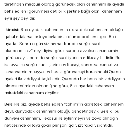
tərəfindən məcburi olaraq görünəcək olan cəhənnəm ilə ayədə
bəhs edilən [görünməsi qəti bilik şərtinə bağlı olan] cəhənnəm
eyni şey deyildir.
İkincisi:
6–cı ayədəki cəhənnəmin axirətdəki cəhənnəm olduğu
qəbul edələrsə, ortaya belə bir sıralama problemi çıxır: 8–ci
ayədə “Sonra o gün siz nemət barədə sorğu–sual
olunacaqsınız” deyildiyinə görə, surədə əvvəlcə cəhənnəmin
görünəcəyi, sonra da sorğu–sual işlərinin ediləcəyi bildirilir. Bu
isə əvvəlcə sorğu–sual işlərinin ediləcəyi, sonra isə cənnət və
cəhənnəmin müəyyən edilərək, görünəcəyi barəsindəki Quran
ayələri ilə ziddiyyət təşkil edir. Quranda hər hansı bir ziddiyyətin
olması mümkün olmadığına görə, 6–cı ayədəki cəhənnəm
axirətdəki cəhənnəm deyildir.
Beləliklə biz, ayədə bəhs edilən “cahiim”in axirətdəki cəhənnəm
deyil, dünyadakı cəhənnəm olduğu qənaətindəyik. Belə ki, bu
dünyəvi cəhənnəm, Təkasür ilə əylənməyin və zövq almağın
nəticəsində ortaya çıxan pərişanlıqdır, iztirabdır, sıxıntıdır,