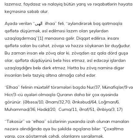
lazımsız, faydasız və nalayiq bütün yarış və rəqabətlərin həyata
keçməsinə səbəb olur.
Ayədə verilən “الهى ilhaa” feli, “əyləndirərək baş qatmaqla
qəflətə düşürmək, əsl edilməsi lazım olan şeylərdən
uzaqlaşdırmaq”
[
1]
mənasına gəlir. Diqqət edilirsə, insanı
qəflətə salan bu cəhət, zövqə və həzzə söykənən bir duyğudur.
Bu zaman insan elə zövq alar ki, zövqdən az qala dörd guşə
olar, qəflətə düşdüyünü belə hiss etməz, əsl edəcəyi işlərdən
uzaqlaşdığını belə dərk etməz. Hətta bu zövq naminə digər
insanları belə təzyiq altına almağa cəhd edər.
“Elhaa” felinin müxtəlif törəmələri başda Nur/37, Münafiqlər/9 və
Hicr/3
–
cü ayələri olmaqla Quranın daha bir çox ayəsində
görünür. (Əbəsə/10, Ənam/32,70, Ənkəbud/64, Loğman/6,
Muhamməd/36, Hədid/20, Cuma/11, Əraf/51, Ənbiya/3, 17)
“Təkasür” və “elhaa” sözlərinin yuxarıda izah olunan mənaları
nəzərə alındığında ayə bu şəkildə açıqlana bilər: “Çoxaltma
yarışı, çox göstərmək cəhdi, olanlarını sərgiləmək,