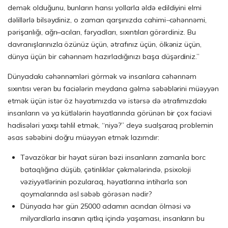
demək olduğunu, bunların hansı yollarla əldə edildiyini elmi
dəlillərlə bilsəydiniz, o zaman qarşınızda cahimi
–
cəhənnəmi,
pərişanlığı, ağrı–acıları, fəryadları, sıxıntıları görərdiniz. Bu
davranışlarınızla özünüz üçün, ətrafınız üçün, ölkəniz üçün,
dünya üçün bir cəhənnəm hazırladığınızı başa düşərdiniz.”
Dünyadakı cəhənnəmləri görmək və insanlara cəhənnəm
sıxıntısı verən bu faciələrin meydana gəlmə səbəblərini müəyyən
etmək üçün istər öz həyatımızda və istərsə də ətrafımızdakı
insanların və ya kütlələrin həyatlarında görünən bir çox faciəvi
hadisələri yaxşı təhlil etmək, “niyə?” deyə sualşaraq problemin
əsas səbəbini doğru müəyyən etmək lazımdır:
Təvazökar bir həyat sürən bəzi insanların zamanla borc
bataqlığına düşüb, çətinliklər çəkmələrində, psixoloji
vəziyyətlərinin pozularaq, həyatlarına intiharla son
qoymalarında əsl səbəb görəsən nədir?
Dünyada hər gün 25000 adamın acından ölməsi və
milyardlarla insanın qıtlıq içində yaşaması, insanların bu