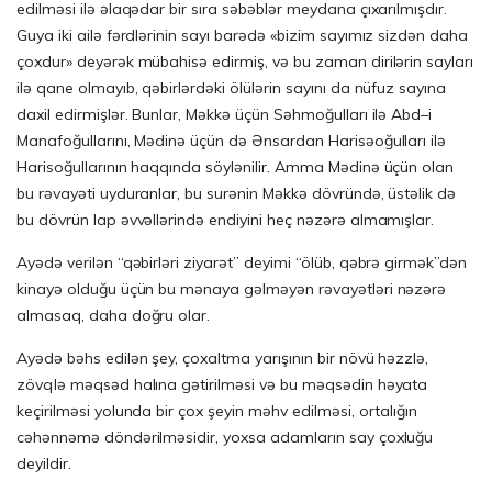
edilməsi ilə əlaqədar bir sıra səbəblər meydana çıxarılmışdır.
Guya iki ailə fərdlərinin sayı barədə «bizim sayımız sizdən daha
çoxdur» deyərək mübahisə edirmiş, və bu zaman dirilərin sayları
ilə qane olmayıb, qəbirlərdəki ölülərin sayını da nüfuz sayına
daxil edirmişlər. Bunlar, Məkkə üçün Səhmoğulları ilə Abd–i
Manafoğullarını, Mədinə üçün də Ənsardan Harisəoğulları ilə
Harisoğullarının haqqında söylənilir. Amma Mədinə üçün olan
bu rəvayəti uyduranlar, bu surənin Məkkə dövründə, üstəlik də
bu dövrün lap əvvəllərində endiyini heç nəzərə almamışlar.
Ayədə verilən “qəbirləri ziyarət” deyimi “ölüb, qəbrə girmək”dən
kinayə olduğu üçün bu mənaya gəlməyən rəvayətləri nəzərə
almasaq, daha doğru olar.
Ayədə bəhs edilən şey, çoxaltma yarışının bir növü həzzlə,
zövqlə məqsəd halına gətirilməsi və bu məqsədin həyata
keçirilməsi yolunda bir çox şeyin məhv edilməsi, ortalığın
cəhənnəmə döndərilməsidir, yoxsa adamların say çoxluğu
deyildir.