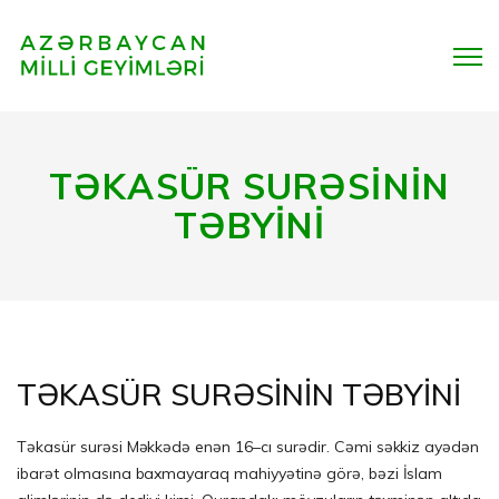
TƏKASÜR SURƏSİNİN
TƏBYİNİ
TƏKASÜR SURƏSİNİN TƏBYİNİ
Təkasür surəsi Məkkədə enən 16–cı surədir. Cəmi səkkiz ayədən
ibarət olmasına baxmayaraq mahiyyətinə görə, bəzi İslam