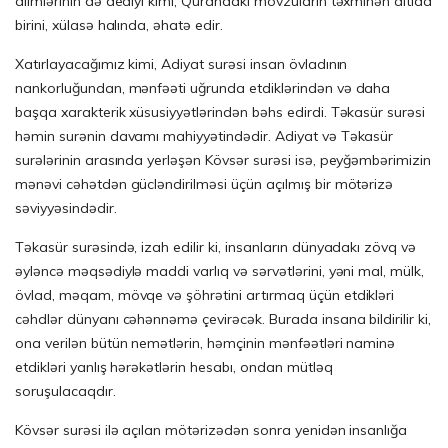
alimlərinin də dediyi kimi, Qurandakı mövzuların təxminən altıda
birini, xülasə halında, əhatə edir.
Xatırlayacağımız kimi, Adiyat surəsi insan övladının
nankorluğundan, mənfəəti uğrunda etdiklərindən və daha
başqa xarakterik xüsusiyyətlərindən bəhs edirdi. Təkasür surəsi
həmin surənin davamı mahiyyətindədir. Adiyat və Təkasür
surələrinin arasında yerləşən Kövsər surəsi isə, peyğəmbərimizin
mənəvi cəhətdən gücləndirilməsi üçün açılmış bir mötərizə
səviyyəsindədir.
Təkasür surəsində, izah edilir ki, insanların dünyadakı zövq və
əyləncə məqsədiylə maddi varlıq və sərvətlərini, yəni mal, mülk,
övlad, məqam, mövqe və şöhrətini artırmaq üçün etdikləri
cəhdlər dünyanı cəhənnəmə çevirəcək. Burada insana bildirilir ki,
ona verilən bütün nemətlərin, həmçinin mənfəətləri naminə
etdikləri yanlış hərəkətlərin hesabı, ondan mütləq
soruşulacaqdır.
Kövsər surəsi ilə açılan mötərizədən sonra yenidən insanlığa