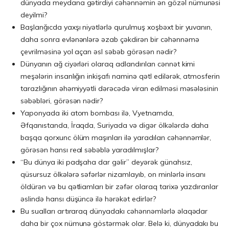
dünyada meydana gətirdiyi cəhənnəmin ən gözəl nümunəsi
deyilmi?
Başlanğıcda yaxşı niyətlərlə qurulmuş xoşbəxt bir yuvanın,
daha sonra evlənənlərə əzab çəkdirən bir cəhənnəmə
çevrilməsinə yol açan əsl səbəb görəsən nədir?
Dünyanın ağ ciyərləri olaraq adlandırılan cənnət kimi
meşələrin insanlığın inkişafı naminə qətl edilərək, atmosferin
tarazlığının əhəmiyyətli dərəcədə viran edilməsi məsələsinin
səbəbləri, görəsən nədir?
Yaponyada iki atom bombası ilə, Vyetnamda,
Əfqanıstanda, İraqda, Suriyada və digər ölkələrdə daha
başqa qorxunc ölüm maşınları ilə yaradılan cəhənnəmlər,
görəsən hansı real səbəblə yaradılmışlar?
“Bu dünya iki padşaha dar gəlir” deyərək günahsız,
qüsursuz ölkələrə səfərlər nizamlayıb, on minlərlə insanı
öldürən və bu qətliamları bir zəfər olaraq tarixə yazdıranlar
əslində hansı düşüncə ilə hərəkət edirlər?
Bu sualları artıraraq dünyadakı cəhənnəmlərlə əlaqədar
daha bir çox nümunə göstərmək olar. Belə ki, dünyadakı bu