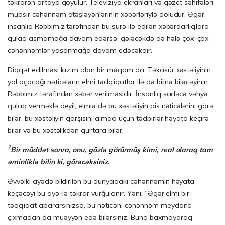
təkrarən ortaya qoyulur. Televiziya ekranları və qəzet səhifələri
müasir cəhənnəm atəşləyənlərinin xəbərləriylə doludur. Əgər
insanlıq Rəbbimiz tərəfindən bu surə ilə edilən xəbərdarlıqlara
qulaq asmamağa davam edərsə, gələcəkdə də hələ çox
–
çox
cəhənnəmlər yaşanmağa davam edəcəkdir.
Diqqət edilməsi lazım olan bir məqam da, Təkasür xəstəliyinin
yol açacağı nəticələrin elmi tədqiqatlar ilə də bilinə biləcəyinin
Rəbbimiz tərəfindən xəbər verilməsidir. İnsanlıq sadəcə vəhyə
qulaq verməklə deyil, elmlə də bu xəstəliyin pis nəticələrini görə
bilər, bu xəstəliyin qarşısını almaq üçün tədbirlər həyata keçirə
bilər və bu xəstəlikdən qurtara bilər.
7
Bir müddət sonra, onu, gözlə görürmüş kimi, real olaraq tam
əminliklə bilin ki, görəcəksiniz.
Əvvəlki ayədə bildirilən bu dünyadakı cəhənnəmin həyata
keçəcəyi bu ayə ilə təkrar vurğulanır. Yəni: “Əgər elmi bir
tədqiqat apararsınızsa, bu nəticəni cəhənnəm meydana
çıxmadan da müəyyən edə bilərsiniz. Buna baxmayaraq