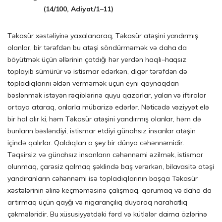
(14/100, Adiyat/1
–
11)
Təkasür xəstəliyinə yaxalanaraq, Təkasür atəşini yandırmış
olanlar, bir tərəfdən bu atəşi söndürməmək və daha da
böyütmək üçün əllərinin çatdığı hər yerdən haqlı
–
haqsız
toplayıb sümürür və istismar edərkən, digər tərəfdən də
topladıqlarını əldən verməmək üçün eyni qaynaqdan
bəslənmək istəyən rəqiblərinə quyu qazarlar, yalan və iftiralar
ortaya ataraq, onlarla mübarizə edərlər. Nəticədə vəziyyət elə
bir hal alır ki, həm Təkasür atəşini yandırmış olanlar, həm də
bunların bəsləndiyi, istismar etdiyi günahsız insanlar atəşin
içində qalırlar. Qaldıqları o şey bir dünya cəhənnəmidir.
Təqsirsiz və günahsız insanların cəhənnəmi əzilmək, istismar
olunmaq, çarəsiz qalmaq şəklində baş verərkən, bilavasitə atəşi
yandıranların cəhənnəmi isə topladıqlarının başqa Təkasür
xəstələrinin əlinə keçməməsinə çalışmaq, qorumaq və daha da
artırmaq üçün qayğı və nigarançılıq duyaraq narahatlıq
çəkmələridir. Bu xüsusiyyətdəki fərd və kütlələr daima özlərinə