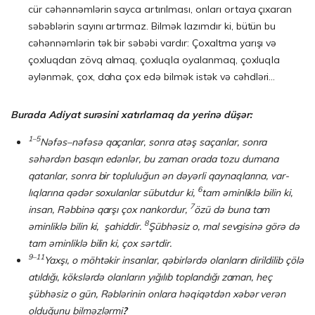
cür cəhənnəmlərin sayca artırılması, onları ortaya çıxaran
səbəblərin sayını artırmaz. Bilmək lazımdır ki, bütün bu
cəhənnəmlərin tək bir səbəbi vardır: Çoxaltma yarışı və
çoxluqdan zövq almaq, çoxluqla oyalanmaq, çoxluqla
əylənmək, çox, daha çox edə bilmək istək və cəhdləri…
Burada Adiyat surəsini xatırlamaq da yerinə düşər:
1–5
Nəfəs–nəfəsə qaçanlar, sonra atəş saçanlar, sonra
səhərdən basqın edənlər, bu zaman orada tozu dumana
qatanlar, sonra bir topluluğun ən dəyərli qaynaqlarına, var­
6
lıqlarına qədər soxulanlar sübutdur ki,
tam əminliklə bilin ki,
7
insan, Rəbbinə qar­şı çox nankordur,
özü də buna tam
8
əminliklə bilin ki, şahiddir.
Şübhəsiz o, mal sevgisinə görə də
tam əminliklə bilin ki, çox sərtdir.
9–11
Yaxşı, o möhtəkir insanlar, qəbirlərdə olanların dirildilib çölə
atıldığı, kökslərdə olan­ların yığılıb toplandığı zaman, heç
şübhəsiz o gün, Rəblərinin onlara həqiqət­dən xəbər verən
olduğunu bilməzlərmi
?