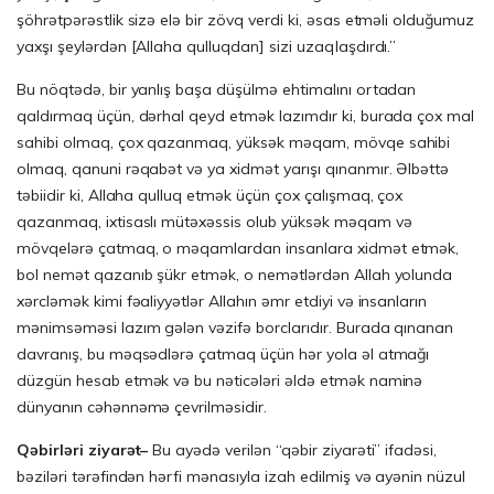
şöhrətpərəstlik sizə elə bir zövq verdi ki, əsas etməli olduğumuz
yaxşı şeylərdən [Allaha qulluqdan] sizi uzaqlaşdırdı.”
Bu nöqtədə, bir yanlış başa düşülmə ehtimalını ortadan
qaldırmaq üçün, dərhal qeyd etmək lazımdır ki, burada çox mal
sahibi olmaq, çox qazanmaq, yüksək məqam, mövqe sahibi
olmaq, qanuni rəqabət və ya xidmət yarışı qınanmır. Əlbəttə
təbiidir ki, Allaha qulluq etmək üçün çox çalışmaq, çox
qazanmaq, ixtisaslı mütəxəssis olub yüksək məqam və
mövqelərə çatmaq, o məqamlardan insanlara xidmət etmək,
bol nemət qazanıb şükr etmək, o nemətlərdən Allah yolunda
xərcləmək kimi fəaliyyətlər Allahın əmr etdiyi və insanların
mənimsəməsi lazım gələn vəzifə borclarıdır. Burada qınanan
davranış, bu məqsədlərə çatmaq üçün hər yola əl atmağı
düzgün hesab etmək və bu nəticələri əldə etmək naminə
dünyanın cəhənnəmə çevrilməsidir.
Qəbirləri ziyarət–
Bu ayədə verilən “qəbir ziyarəti” ifadəsi,
bəziləri tərəfindən hərfi mənasıyla izah edilmiş və ayənin nüzul