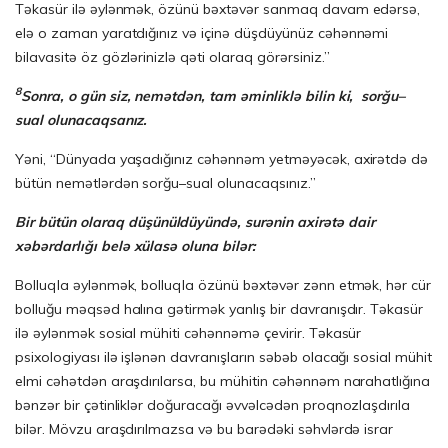
Təkasür ilə əylənmək, özünü bəxtəvər sanmaq davam edərsə,
elə o zaman yaratdığınız və içinə düşdüyünüz cəhənnəmi
bilavasitə öz gözlərinizlə qəti olaraq görərsiniz.”
8
Sonra, o gün siz, nemətdən, tam əminliklə bilin ki, sorğu–
sual olunacaqsanız.
Yəni, “Dünyada yaşadığınız cəhənnəm yetməyəcək, axirətdə də
bütün nemətlərdən sorğu–sual olunacaqsınız.”
Bir
b
ü
t
ü
n
olara
q
d
üşü
n
ü
ld
ü
y
ü
nd
ə
,
sur
ə
nin
axir
ə
t
ə
dair
xəbərdarlığı
belə
xülasə oluna
bil
ə
r
:
Bolluqla əylənmək, bolluqla özünü bəxtəvər zənn etmək, hər cür
bolluğu məqsəd halına gətirmək yanlış bir davranışdır. Təkasür
ilə əylənmək sosial mühiti cəhənnəmə çevirir. Təkasür
psixologiyası ilə işlənən davranışların səbəb olacağı sosial mühit
elmi cəhətdən araşdırılarsa, bu mühitin cəhənnəm narahatlığına
bənzər bir çətinliklər doğuracağı əvvəlcədən proqnozlaşdırıla
bilər. Mövzu araşdırılmazsa və bu barədəki səhvlərdə israr