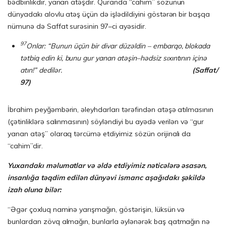
bədbinlikdir, yanan atəşdir. Quranda “cahim” sözünün
dünyadakı alovlu atəş üçün də işlədildiyini göstərən bir başqa
nümunə də Saffat surəsinin 97–ci ayəsidir.
97
Onlar: “Bunun üçün bir divar düzəldin – embarqo, blokada
tətbiq edin ki, bunu gur yanan atəşin–hədsiz sıxıntının içinə
atın!” dedilər.
(Saffat/
97)
İbrahim peyğəmbərin, əleyhdarları tərəfindən atəşə atılmasının
(çətinliklərə salınmasının) söyləndiyi bu ayədə verilən və “gur
yanan atəş” olaraq tərcümə etdiyimiz sözün orijinalı da
“cahim”dir.
Yuxarıdakı məlumatlar və əldə etdiyimiz nəticələrə əsasən,
insanlığa təqdim edilən dünyəvi ismarıc aşağıdakı şəkildə
izah oluna bilər:
“Əgər çoxluq naminə yarışmağın, göstərişin, lüksün və
bunlardan zövq almağın, bunlarla əylənərək baş qatmağın nə