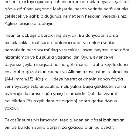
edilərsə, ortaya çıxacaq cəhənnəm, inkar ediləməyəcək şəkildə,
gözlə görünər, yaşanar. Məhşərdə, hesab yerində sorğu–suala
çəkiləcək və sahib olduğunuz nemətlərin hesabını verəcəksiniz.
Ağlınızı başınıza toplayın!
İnsanlar özbaşına buraxılmış deyildir. Bu dünyadan sonra
dirildiləcəklər, məhşərdə toplanacaqlar və onlara verilən
nemətlərin hesabını mütləq verəcəklər. İnsan, həyatını ona görə
nizamlamalı və bu şüurla yaşamalıdır. Oyun, əyləncə və
dəyərsiz şeyləri məqsəd halına gətirməməli, daha xeyirli, daha
çox, daha gözəl olan cənnət və Allahın rızası üstün tutulmalıdır.
(Al–i İmran/15) «Kaş ki…» deyə həsrət çəkməyin sabah fayda
verməyəcəyi əsla unudulmamalı, yalnız başa gəldikdən sonra
ayılmağın lüzumsuzluğu yaxşı bilinməlidir. Qəbirlər ziyarət
edildikdən [ölüb qəbirlərə atıldıqdan] sonra geriyə dönüş
yoxdur.
Təkasür surəsinin ismarıcını təsdiq edən ən gözəl izahlardan
biri də bundan sonra qarşımıza çıxacaq olan bu ayədir: