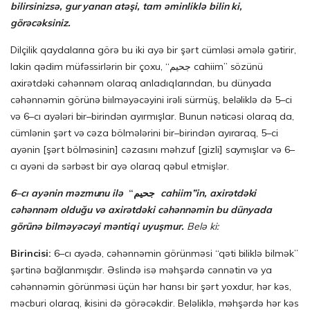
bilirsinizsə, gur yanan atəşi, tam əminliklə bilin ki,
görəcəksiniz.
Dilçilik qaydalarına görə bu iki ayə bir şərt cümləsi əmələ gətirir,
lakin qədim müfəssirlərin bir çoxu, “جحيم cahiim” sözünü
axirətdəki cəhənnəm olaraq anladıqlarından, bu dünyada
cəhənnəmin görünə biılməyəcəyini irəli sürmüş, beləliklə də 5–ci
və 6–cı ayələri bir–birindən ayırmışlar. Bunun nəticəsi olaraq da,
cümlənin şərt və cəza bölmələrini bir–birindən ayıraraq, 5–ci
ayənin [şərt bölməsinin] cəzasını məhzuf [gizli] saymışlar və 6–
cı ayəni də sərbəst bir ayə olaraq qəbul etmişlər.
6–cı ayənin məzmunu ilə
“
جحيم
cahiim”in, axirətdəki
cəhənnəm olduğu və axirətdəki cəhənnəmin bu dünyada
görünə bilməyəcəyi məntiqi uyuşmur.
Belə ki:
Birincisi:
6–cı ayədə, cəhənnəmin görünməsi “qəti biliklə bilmək”
şərtinə bağlanmışdır. Əslində isə məhşərdə cənnətin və ya
cəhənnəmin görünməsi üçün hər hansı bir şərt yoxdur, hər kəs,
məcburi olaraq, ikisini də görəcəkdir. Beləliklə, məhşərdə hər kəs