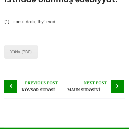
[1]
Lisanü’l Arab, “lhy” mad.
Yüklə (PDF)
Post
PREVIOUS POST
NEXT POST
KÖVSƏR SURƏSİNİN TƏBYİNİ
MAUN SURƏSİNİN TƏBYİNİ
navigation