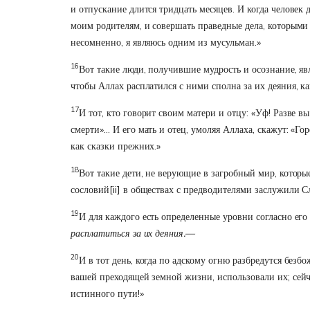
и отпускание длится тридцать месяцев. И когда человек 
моим родителям, и совершать праведные дела, которыми 
несомненно, я являюсь одним из мусульман.»
16
Вот такие люди, получившие мудрость и осознание, явл
чтобы Аллах расплатился с ними сполна за их деяния, к
17
И тот, кто говорит своим матери и отцу: «Уф! Разве 
смерти»… И его мать и отец, умоляя Аллаха, скажут: «Го
как сказки прежних.»
18
Вот такие дети, не верующие в загробный мир, которы
сословий
[ii]
в обществах с предводителями заслужили С
19
И для каждого есть определенные уровни согласно его
расплатиться за их деяния.
—
20
И в тот день, когда по адскому огню разбредутся безб
вашей преходящей земной жизни, использовали их; сейч
истинного пути!»