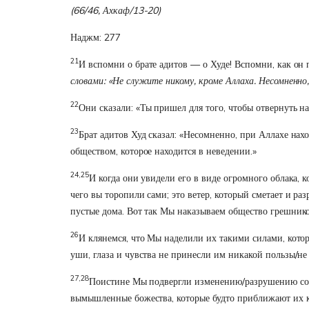
(66/46, Ахкаф/13-20)
Наджм: 277
21
И вспомни о брате адитов — о Худе! Вспомни, как он
словами: «Не служите никому, кроме Аллаха. Несомненно,
22
Они сказали: «Ты пришел для того, чтобы отвернуть н
23
Брат адитов Худ сказал: «Несомненно, при Аллахе нахо
обществом, которое находится в неведении.»
24,25
И когда они увидели его в виде огромного облака, к
чего вы торопили сами; это ветер, который сметает и ра
пустые дома. Вот так Мы наказываем общество грешнико
26
И клянемся, что Мы наделили их такими силами, котор
уши, глаза и чувства не принесли им никакой пользы/не 
27,28
Поистине Мы подвергли изменению/разрушению сосед
вымышленные божества, которые будто приближают их к