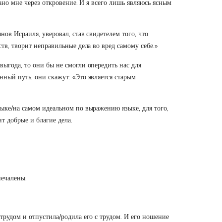
лано мне через откровение. И я всего лишь являюсь ясным
ов Исраиля, уверовал, став свидетелем того, что
тв, творит неправильные дела во вред самому себе.»
выгода, то они бы не смогли опередить нас для
нный путь, они скажут: «Это является старым
зыке/на самом идеальном по выражению языке, для того,
ит добрые и благие дела.
печалены.
трудом и отпустила/родила его с трудом. И его ношение