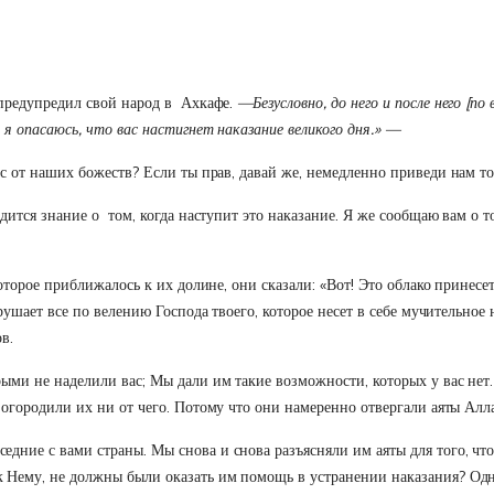
 предупредил свой народ в Ахкафе.
—Безусловно, до него и после него [п
 я опасаюсь, что вас настигнет наказание великого дня.» —
ас от наших божеств? Если ты прав, давай же, немедленно приведи нам т
дится знание о том, когда наступит это наказание. Я же сообщаю вам о т
оторое приближалось к их долине, они сказали: «Вот! Это облако принесет
зрушает все по велению Господа твоего, которое несет в себе мучительно
в.
ыми не наделили вас; Мы дали им такие возможности, которых у вас нет. 
огородили их ни от чего. Потому что они намеренно отвергали аяты Аллах
ние с вами страны. Мы снова и снова разъясняли им аяты для того, чтоб
 Нему, не должны были оказать им помощь в устранении наказания? Одн