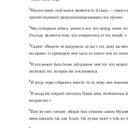
2
Ниспослание этой книги является от Аллаха — самого
препятствующего разрушению/делающего все прочно.
3
Мы сотворили небеса, землю и все, что между ними ,то
Господа, являются теми, кто отвернулись от тех вещей,
4
Скажи: «Видели ли вы/думали ли вы о тех, кому вы мол
вы правы, то приведите мне часть из книги или из знани
5
И кто может быть более заблудшим, чем тот, кто молитс
молитвах тех, которые им поклоняются.
6
И когда люди собрались вместе, то те, кому они поклон
7
И когда им открыто читались Наши аяты, безбожники (к
колдовство.»
8
Или же они говорят: «Коран был сочинен самим Мухамме
меня наказать так, как Аллах. Он лучше знает о том, в