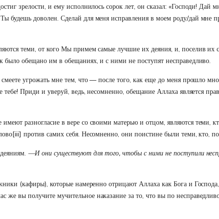
достиг зрелости, и ему исполнилось сорок лет, он сказал: «Господи! Дай 
Ты будешь доволен. Сделай для меня исправления в моем роду/дай мне пр
яются теми, от кого Мы примем самые лучшие их деяния, и, поселив их сре
ак было обещано им в обещаниях, и с ними не поступят несправедливо.
вы смеете угрожать мне тем, что — после того, как еще до меня прошло м
ре тебе! Приди и уверуй, ведь, несомненно, обещание Аллаха является прав
е имеют разногласие в вере со своими матерью и отцом, являются теми, 
лово
[iii]
против самих себя. Несомненно, они поистине были теми, кто, п
 деяниям.
—И они существуют для того, чтобы с ними не поступили неспра
ожники (кафиры), которые намеренно отрицают Аллаха как Бога и Господа,
ас же вы получите мучительное наказание за то, что вы по несправедлив