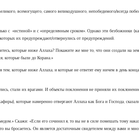
 великого, всемогущего, самого великодушного, непобедимого/всегда по
лько с «истиной» и с «определенным сроком». Однако эти безбожники (к
 о которых их предупреждают/отвернулись от предупреждений.
итесь, которые ниже Аллаха? Покажите же мне то, что они создали на зе
я, которые были до Корана.»
я тем, которые ниже Аллаха, и которые не ответят ему ничем в день конц
ялись, стали их врагами. И объекты поклонения не приняли их поклонение
афиры), которые намеренно отвергают Аллаха как Бога и Господа, сказа
дом.» Скажи: «Если его сочинил я, то вы не в силе помешать тому наказ
о что вы бросаетесь. Он является достаточным свидетелем между вами и м