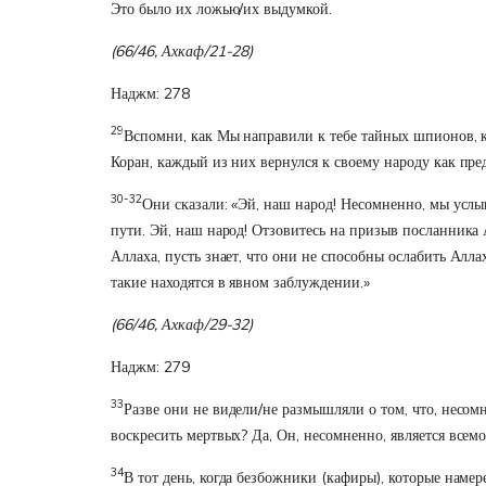
Это было их ложью/их выдумкой.
(66/46, Ахкаф/21-28)
Наджм: 278
29
Вспомни, как Мы направили к тебе тайных шпионов, к
Коран, каждый из них вернулся к своему народу как п
30-32
Они сказали: «Эй, наш народ! Несомненно, мы услыш
пути. Эй, наш народ! Отзовитесь на призыв посланника 
Аллаха, пусть знает, что они не способны ослабить Алла
такие находятся в явном заблуждении.»
(66/46, Ахкаф/29-32)
Наджм: 279
33
Разве они не видели/не размышляли о том, что, несом
воскресить мертвых? Да, Он, несомненно, является всем
34
В тот день, когда безбожники (кафиры), которые намер