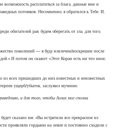
мне возможность расплатиться за блага, данные мне и
аведных потомков. Несомненно, я обратился к Тебе. И,
ди обитателей рая, будем оберегать от зла, для того,
ножество поколений — я буду извлечен/воскрешен после
дой.» И потом он скажет: «Этот Коран есть ни что иное,
кто из всех пришедших до них известных и неизвестных
отерпев ущерб/убыток, заслужил мучение.
ведливо, и для того, чтобы Аллах мог сполна
 будет сказано им: «Вы истратили все прекрасное из
ости проявляли гордыню на земле и постоянно сходили с