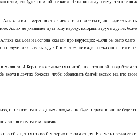
аю о том, что будет со мной и с вами. Я только следую тому, что ниспос
Аллаха и вы намеренно отвергаете его, и при этом один свидетель из сын
но, Аллах не указывает путь тому народу, который, веруя в других божес
ллаха как Бога и Господа, сказали про верующих: «Если бы было благо, 
и получили бы эту выгоду.» И при этом, не входя на указанный им исти
 и милости. И Коран также является книгой, ниспосланной на арабском я
е, веруя в других божеств, чтобы обрадовать благой вестью тех, кто твор
ах», и становятся праведными людьми, не будет страха, и они не будут о
яния они останутся там навечно.
сиво обращаться со своей матерью и своим отцом. Его мать носила его с 