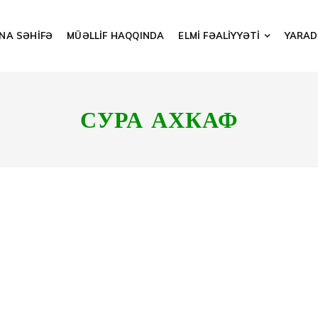
NA SƏHİFƏ
MÜƏLLİF HAQQINDA
ELMİ FƏALİYYƏTİ
YARADI
СУРА АХКАФ