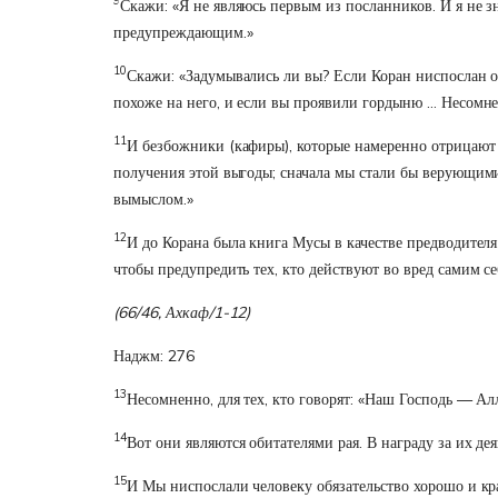
9
Скажи: «Я не являюсь первым из посланников. И я не зн
предупреждающим.»
10
Скажи: «Задумывались ли вы? Если Коран ниспослан от 
похоже на него, и если вы проявили гордыню … Несомнен
11
И безбожники (кафиры), которые намеренно отрицают А
получения этой выгоды; сначала мы стали бы верующими 
вымыслом.»
12
И до Корана была книга Мусы в качестве предводителя
чтобы предупредить тех, кто действуют во вред самим себ
(66/46, Ахкаф/1-12)
Наджм: 276
13
Несомненно, для тех, кто говорят: «Наш Господь — Алл
14
Вот они являются обитателями рая. В награду за их де
15
И Мы ниспослали человеку обязательство хорошо и кра