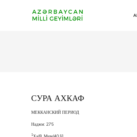
A
СУРА АХКАФ
МЕККАНСКИЙ ПЕРИОД
Наджм: 275
1
Ха/8, Мим/40.
[i]