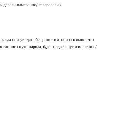
 вы делали намеренно/не веровали!»
, когда они увидят обещанное им, они осознают, что
с истинного пути народа, будет подвергнут изменению/