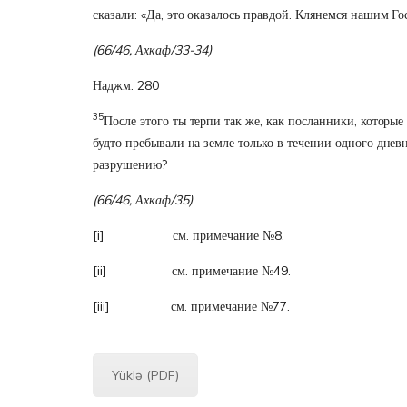
сказали: «Да, это оказалось правдой. Клянемся нашим Гос
(66/46, Ахкаф/33-34)
Наджм: 280
35
После этого ты терпи так же, как посланники, которые
будто пребывали на земле только в течении одного дневн
разрушению?
(66/46, Ахкаф/35)
[i]
см. примечание №8.
[ii]
см. примечание №49.
[iii]
см. примечание №77.
Yüklə (PDF)