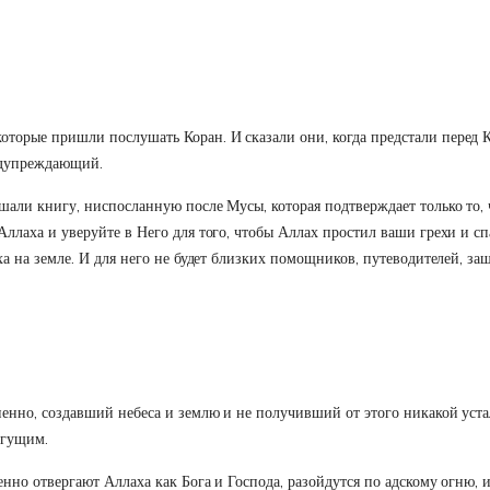
оторые пришли послушать Коран. И сказали они, когда предстали перед К
редупреждающий.
али книгу, ниспосланную после Мусы, которая подтверждает только то, ч
Аллаха и уверуйте в Него для того, чтобы Аллах простил ваши грехи и сп
ха на земле. И для него не будет близких помощников, путеводителей, за
ненно, создавший небеса и землю и не получивший от этого никакой уста
огущим.
енно отвергают Аллаха как Бога и Господа, разойдутся по адскому огню, 