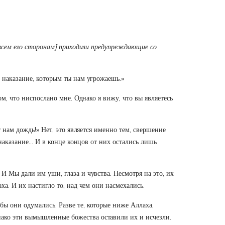
о всем его сторонам] приходили предупреждающие со
о наказание, которым ты нам угрожаешь.»
ом, что ниспослано мне. Однако я вижу, что вы являетесь
 нам дождь!» Нет, это является именно тем, свершение
е наказание… И в конце концов от них остались лишь
И Мы дали им уши, глаза и чувства. Несмотря на это, их
а. И их настигло то, над чем они насмехались.
ы они одумались. Разве те, которые ниже Аллаха,
ако эти вымышленные божества оставили их и исчезли.