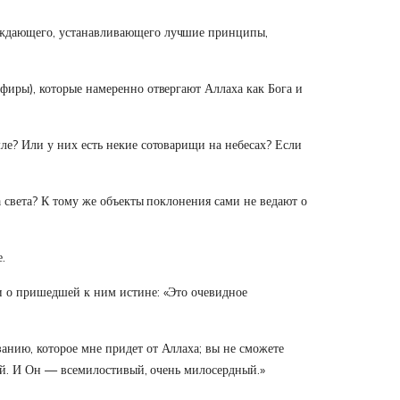
беждающего, устанавливающего лучшие принципы,
афиры), которые намеренно отвергают Аллаха как Бога и
мле? Или у них есть некие сотоварищи на небесах? Если
а света? К тому же объекты поклонения сами не ведают о
.
ли о пришедшей к ним истине: «Это очевидное
анию, которое мне придет от Аллаха; вы не сможете
ной. И Он — всемилостивый, очень милосердный.»