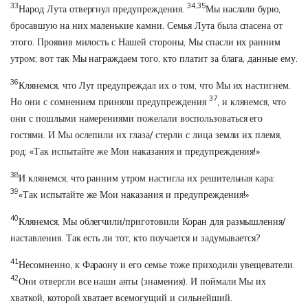
33
34,35
Народ Лута отвергнул предупреждения.
Мы наслали бурю,
бросавшую на них маленькие камни. Семья Лута была спасена от
этого. Проявив милость с Нашей стороны, Мы спасли их ранним
утром; вот так Мы награждаем того, кто платит за блага, данные ему.
36
Клянемся, что Лут предупреждал их о том, что Мы их настигнем.
37
Но они с сомнением приняли предупреждения
, и клянемся, что
они с пошлыми намерениями пожелали воспользоваться его
гостями. И Мы ослепили их глаза/ стерли с лица земли их племя,
род: «Так испытайте же Мои наказания и предупреждения!»
38
И клянемся, что ранним утром настигла их решительная кара:
39
«Так испытайте же Мои наказания и предупреждения!»
40
Клянемся, Мы облегчили/приготовили Коран для размышления/
наставления. Так есть ли тот, кто поучается и задумывается?
41
Несомненно, к Фараону и его семье тоже приходили увещеватели.
42
Они отвергли все наши аяты (знамения). И поймали Мы их
хваткой, которой хватает всемогущий и сильнейший.