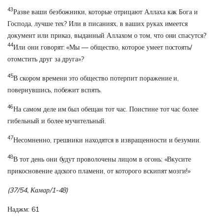
43
Разве ваши безбожники, которые отрицают Аллаха как Бога и
Господа, лучше тех? Или в писаниях, в ваших руках имеется
документ или приказ, выданный Аллахом о том, что они спасутся?
44
Или они говорят: «Мы — общество, которое умеет постоять/
отомстить друг за друга»?
45
В скором времени это общество потерпит поражение и,
повернувшись, побежит вспять.
46
На самом деле им был обещан тот час. Поистине тот час более
гибельный и более мучительный.
47
Несомненно, грешники находятся в извращенности и безумии.
48
В тот день они будут проволочены лицом в огонь: «Вкусите
прикосновение адского пламени, от которого вскипят мозги!»
(37/54, Камар/1-48)
Наджм: 61