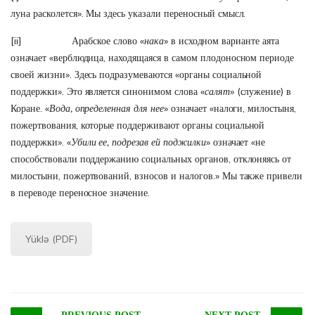
луна расколется». Мы здесь указали переносный смысл.
[ii]
Арабское слово «
нака
» в исходном варианте аята
означает «верблюдица, находящаяся в самом плодоносном периоде
своей жизни». Здесь подразумеваются «органы социальной
поддержки». Это является синонимом слова «
салят
» (служение) в
Коране. «
Вода, определенная для нее
» означает «налоги, милостыня,
пожертвования, которые поддерживают органы социальной
поддержки». «
Убили ее, подрезав ей поджилки
» означает «не
способствовали поддержанию социальных органов, отклоняясь от
милостыни, пожертвований, взносов и налогов.» Мы также привели
в переводе переносное значение.
Yüklə (PDF)