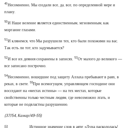
49
Несомненно, Мы создали все, да, все, по определенной мере и
плану.
50
И Наше веление является единственным, мгновенным, как
моргание глазами.
51
И клянемся, что Мы разрушили тех, кто были похожими на вас.
Так есть ли тот, кто задумывается?
52
53
И все их деяния сохранены в записях.
От малого до великого —
все записано построчно.
54
Несомненно, вошедшие под защиту Аллаха пребывают в раях, в
55
реках, в свете.
При всемогущем, управляющем господине они
восседают на «местах истины» — на тех местах, которые
свойственны только честным людям, где невозможно лгать, и
которые не подвластны разрушению.
(37/54, Камар/49-55)
[i]
Истинное значение слов в аяте: «Луна раскололась/