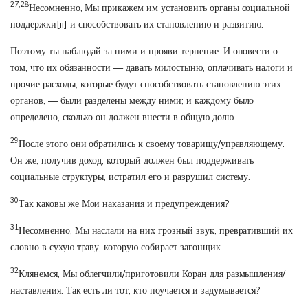
27,28
Несомненно, Мы прикажем им установить органы социальной
поддержки
[ii]
и способствовать их становлению и развитию.
Поэтому ты наблюдай за ними и прояви терпение. И оповести о
том, что их обязанности — давать милостыню, оплачивать налоги и
прочие расходы, которые будут способствовать становлению этих
органов, — были разделены между ними; и каждому было
определено, сколько он должен внести в общую долю.
29
После этого они обратились к своему товарищу/управляющему.
Он же, получив доход, который должен был поддерживать
социальные структуры, истратил его и разрушил систему.
30
Так каковы же Мои наказания и предупреждения?
31
Несомненно, Мы наслали на них грозный звук, превративший их
словно в сухую траву, которую собирает загонщик.
32
Клянемся, Мы облегчили/приготовили Коран для размышления/
наставления. Так есть ли тот, кто поучается и задумывается?