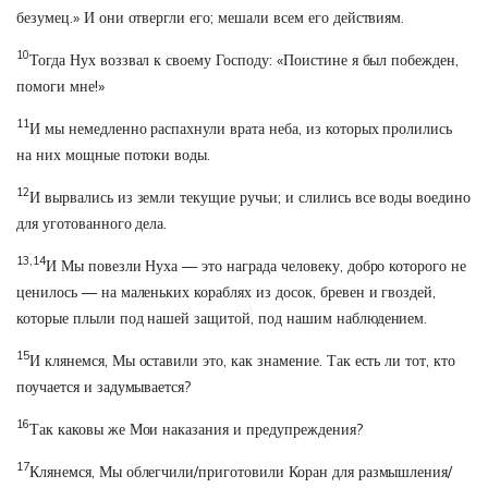
безумец.» И они отвергли его; мешали всем его действиям.
10
Тогда Нух воззвал к своему Господу: «Поистине я был побежден,
помоги мне!»
11
И мы немедленно распахнули врата неба, из которых пролились
на них мощные потоки воды.
12
И вырвались из земли текущие ручьи; и слились все воды воедино
для уготованного дела.
13,14
И Мы повезли Нуха — это награда человеку, добро которого не
ценилось — на маленьких кораблях из досок, бревен и гвоздей,
которые плыли под нашей защитой, под нашим наблюдением.
15
И клянемся, Мы оставили это, как знамение. Так есть ли тот, кто
поучается и задумывается?
16
Так каковы же Мои наказания и предупреждения?
17
Клянемся, Мы облегчили/приготовили Коран для размышления/