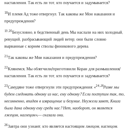
наставления. Так есть ли тот, кто поучается и задумывается?
18
И племя Ад тоже отвергнул. Так каковы же Мои наказания и
предупреждения?
19,20
Безусловно, в бедственный день Мы наслали на них холодный,
ревущий, разбрасывающий людей ветер; они были словно
вырванные с корнем стволы финикового дерева.
21
Так каковы же Мои наказания и предупреждения?
22
Клянемся, Мы облегчили/приготовили Коран для размышления/
наставления. Так есть ли тот, кто поучается и задумывается?
23
24,
25
Самудяне тоже отвергнули эти предупреждения: «
Разве мы
будем следовать одному из нас, ему одному? Если поступим так, то,
несомненно, впадем в извращение и безумие. Неужели завет, Книга
была дана одному ему среди нас? Нет, наоборот, он является
лжецом, наглецом»,— сказали они.
26
Завтра они узнают, кто является настоящим лжецом, наглецом.