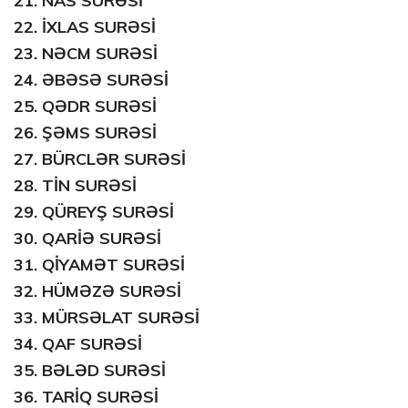
21.
NAS SURƏSİ
22.
İXLAS SURƏSİ
23.
NƏCM SURƏSİ
24.
ƏBƏSƏ SURƏSİ
25.
QƏDR SURƏSİ
26.
ŞƏMS SURƏSİ
27.
BÜRCLƏR SURƏSİ
28.
TİN SURƏSİ
29.
QÜREYŞ SURƏSİ
30.
QARİƏ SURƏSİ
31.
QİYAMƏT SURƏSİ
32.
HÜMƏZƏ SURƏSİ
33.
MÜRSƏLAT SURƏSİ
34.
QAF SURƏSİ
35.
BƏLƏD SURƏSİ
36.
TARİQ SURƏSİ